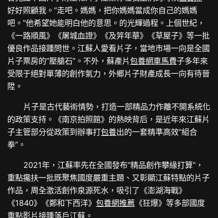
好好照顧我。”走吧。媽媽，把你媽媽當成你自己的媽媽
吧。”他希望她能明白他的意思。的光輝過程。上個世紀，
《一路順風》《屠城血證》《及笄年華》《草屋子》等一批
優良作品接踵問世。江蘇人愛看片子，當地市場一向是全國
片子票房的“壓艙石”。不外，蘇產片
包養網車馬費
子多年來
受限于絕對單薄的創作氣力，外鄉片子財產成長一向有待晉
陞。
片子是古代藝術情勢，打造一部精品力作離不開系統化
的政策支持。《南京拍照館》的熱映背后，是近年來江蘇片
子主管部分從政策到辦事打
包養
出的一套精準高效“組合
拳”。
2021年，江蘇率先在全國發布“精品創作攀緣打算”，
重點攙扶一批既聚焦國度嚴重主題、又彰顯江蘇特點的片子
作品，周全激活創作泉源死水，吸引了《澎湖海戰》
《1840》《鄭和下西洋》
包養網推薦
《狂爆》等多部國度
重點影片接踵落戶江蘇。