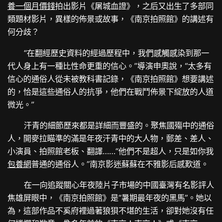
養一個月價錢
拍出影片《屠城血證》，之后又出生了多部同
類題材影片，異樣的佈景或故事，《南京拍照館》的講述有
何分歧？
“在翻經歷史資料的經過歷程中，我們感觸感染到那一
代人身上有一種比性命更重的信心。”導演申奧說，“太多有
信心的通俗人從未被教科書記錄，《南京拍照館》想要講述
的，恰是這些通俗人的抗爭，他們在戰鬥佈景下綻放的人道
微光。”
汗青的細節歷來都是詳細而豐盛的。聚焦國殤中的通俗
人，開麥拉瞄準的滿是年夜汗青中的大人物，郵差、差人、
小演員、拍照館老板、翻譯……“他們不是超人，只是如你我
包養網
普通的通俗人。”南京影迷蘇蘇在不雅影后感歎道。
在一向追蹤關心年夜陸片子市場的中國臺灣有名影評人
焦雄屏眼中，《南京拍照館》是“暑期最年夜的黑馬”。她以
為，這部作品不奚府裡過著狼狽不堪的生活，卻對她沒有任