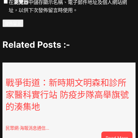
在
瀏覽器
中儲存顯示名稱、電子郵件地址及個人網站網
址，以供下次發佈留言時使用。
Related Posts :-
戰爭街道：新時期文明森和診所
家醫科實行站 防疫步隊高舉旗號
的湊集地
民眾網·海報消息通信…
:
Read More