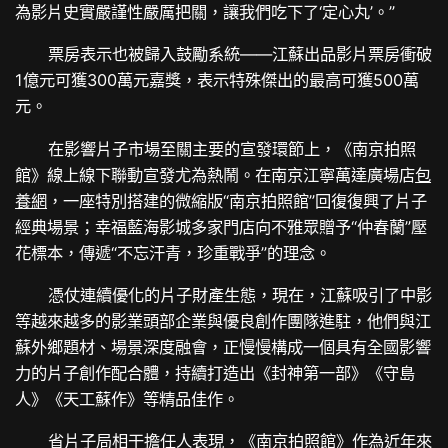
為影片史實嚴謹性嚴厲把關，讓我們吃下了‘定心丸’。”
票房表示也被歸入鼓勵系統——江蘇出品影片票房衝破
1億元可獲300萬元嘉獎，表示特殊傑出的最高可獲500萬
元。
在影響片子市場至關主要的宣發環節上，《南京拍照
館》線上線下聯動宣發尤為熱鬧。在南京江寧萬達廣場店
包
養網
，一座特別搭建的微縮版“南京拍照館”回復復興了片子
經典場景；幸福藍海影城多家門店向不雅眾贈予“仲春蘭”壓
花標本，傳遞“不忘汗青，珍重戰爭”的理念。
憑仗連續優化的片子財產生態，現在，江蘇吸引了中影
等越來越多的影業頭部企業與優良創作團隊進駐，他們與江
蘇外鄉題材、場景深度融會，正慢慢構成一個具有全國影響
力的片子創作配合體，持續打造出《封神第一部》《守島
人》《天工蘇作》等精品佳作。
省片子局相干擔任人表現，《南京拍照館》作為近年來