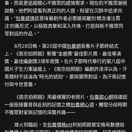
事，而是更追蹤關心不雅眾的感情需求。現在的不雅眾謝絕
說教，他們盼望看到真正的的人道，盼望在沉醉中追求共
識，“
包養感情
這意味著創作者必需徹底離別‘概念灌注貫
注’的舊形式，以極致真摯和深入共情，打造與新不雅眾同
等對話的作品。”
8月28日晚，第20屆中國
包養網
長春片子節終結式
上，《南京拍照館》斬獲“金鹿獎”最佳影片獎、最佳導演
獎、最佳編劇獎3項年夜獎。在片子節時代舉行的第八屆中
國片子生力軍論壇上，《南京拍照館》編劇許淥洋以為，汗
青題材不該淪為“時光的琥珀”，要與實際對話，為汗青記憶
付與今世意義。
《南京拍照館》用最樸實的老照片，
包養甜心網
搭建起
一座銜接曩昔與此刻的記憶之橋
包養網心得
，觸發分歧時期
不雅眾對家族記憶的深層共識——
烽火到臨前，吉
包養價格ptt
利拍照館曾定格有數通俗