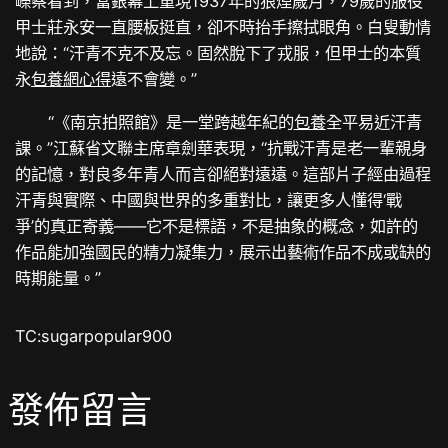
嶸察看到，當銀幕上重現1937年的狼煙歲月，79歲的服役
甲士莊永安一直腰板挺直，卻不時抬手擦拭眼角。白叟動情
地說：“汗青不克不及忘。固然脫下了戎服，但甲士的本質
永
包養網心得
遠不會變。”
“《南京拍照館》是一堂跨越年紀的
包養
全平易近汗青
課。”江蘇省文聯主席章劍華表現，“抗戰汗青是老一輩親身
的記憶，對良多年青人而言卻絕對遠遠。這部片子經由過程
汗青與實際、中國與世界的多重對比，讓更多人懂得‘戰
爭’的真正寄義——它不是標語，不是抽象的概念，如許的
作品能加強國民的精力凝集力，展示出藝術作品不成或缺的
時期能量。”
TC:sugarpopular900
發佈留言