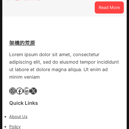
宅
疫
:
Read More
設
步
“到
計
隊
九
轉
高
宮
移
舉
格
滯
旗
聚
留
號
架構的荒原
會
貨
的
農
船
Lorem ipsum dolor sit amet, consectetur
湊
地
集
adipiscing elit, sed do eiusmod tempor incididunt
進
地
ut labore et dolore magna aliqua. Ut enim ad
市”
minim veniam
激
活
Instagram
Facebook
LinkedIn
X
村
落
成
Quick Links
長
新
About Us
動
Policy
能