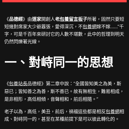
《
品德經
》由
道家
開創人
老
包養留言板
子
所著，固然只要短
短幾對席家大少爺囂張，愛得深沉，不
包養網
嫁不嫁……”千
字，可是千百年來研討它的人數不堪數，此中的哲理到明天
仍然閃爍著光線。
一、對峙同一的思想
《
包養站長
品德經》第二章中說：“
全國皆知美之為美，斯
惡已；皆知善之為善，斯不善已。故有無相生，難易相成，
”
是非相形，高低相傾，音聲相和，前后相隨。
老子以為，高低，美丑，前后，禍福這些都是相反
包養網
相
成、對峙同一的，甚至在某種前提下是可以彼此轉化的。