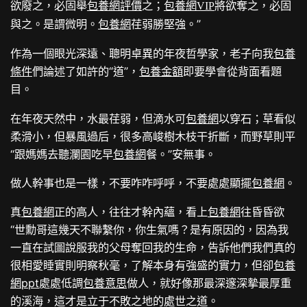
欲廢之，必固舉
包養網評價
之；
包養網VIP
將欲奪之，必固
”
與之。是謂微明。
包養網
荏弱勝堅強。
作為一個眼光深遠、聰明卓異的年夜哲學家，老子向我
包養
條件
們論述了如許的“道”，
包養金額
即要學會從背面看題
目。
在年夜天然中，水最荏弱，但滴水可
包養網
以穿石；草看似
柔滑小，但暴風過后，很多高峻樹木枝干折斷，而野草則平
“跟媽媽去聽瀾園吃早
包養網
餐。”安無事。
做人幹事也是一樣，不要咋咋呼呼，不要處處顯擺
包養網
。
真
包養網
正的高人，往往才幹內蘊，看上
包養網
往昏昏欲
“世勳哥這幾天不聯繫你，你生氣嗎？是有原因的，因為我
一直在試圖說服我的父母奪回我的生命，告訴他們我們真的
很相愛睡實則明察秋毫，了解本身有強盛的實力，但卻
包養
網ppt
處處低調
包養意思
做人，就好像那最深邃深摯最厚重
的溪海，這才是立于不敗之地的處世之道。