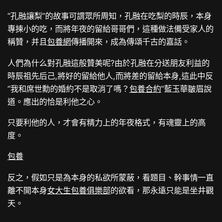
“孔融讓梨”的故事可謂眾所周知，孔融在吃梨的時辰，本身
專揀小的吃，而將年夜的留給哥哥們，這種做法備受家人的
稱贊，并且
包養網
傳播開來，成為傳頌千古的嘉話。
人們為什么對孔融這般贊美呢?由於孔融在分送朋友利益的
時辰祖先后己,將好的留給他人,而將差的留給本身,這此中反
“我和席世勳的婚約不是取消了嗎？
包養合約
”藍玉華皺眉說
道。應出的恰是利他之心。
只要利他的人，才會有精力上的年夜格式，有魂靈上的高
度。
包養
反之，假如只是為本身的私欲所蒙蔽，看題目、幹事情一直
離不開本身
女大生包養俱樂部
的欲看，那永遠只能是坐井觀
天。