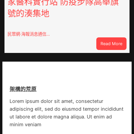
家醫科實行站 防疫步隊高舉旗
拼
興
出
號的湊集地
農
一
查
條
包
全
養
民眾網·海報消息通信…
球
價
供
:
Read More
錢
應
戰
_
鏈
爭
中
街
國
道：
網
新
時
架構的荒原
期
文
Lorem ipsum dolor sit amet, consectetur
明
adipiscing elit, sed do eiusmod tempor incididunt
森
和
ut labore et dolore magna aliqua. Ut enim ad
診
minim veniam
所