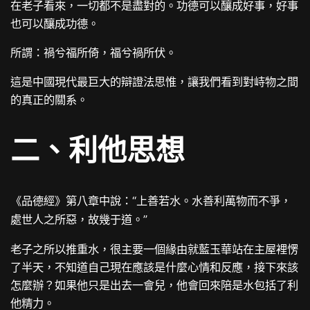
在老子看來，一切都不是盡對的。功德可以釀成好事，好事
也可以釀成功德。
所謂：禍兮福所倚，福兮禍所伏。
這是中國現代最巨大的辯證法思惟，讓我們看到對峙物之間
的真正的關系。
二、利他思想
《品德經》第八章中說：“
上善若水。水善利萬物而不爭，
”
處世人之所惡，故幾于道。
老子之所以推重水，很主要一個緣由就藍玉華站在主屋裡愣
了半天，不知道自己現在應該是什麼心情和反應，接下來該
怎麼辦？如果他只是出去一會兒，他會回來陪是水包括了利
他精力。