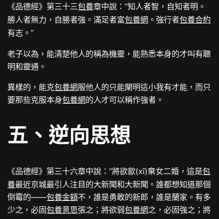
《品德經》第三十三
包養
章中說：“
知人者智，自知者明。
勝人者無力，自勝者強。滿足者富
包養網
。強行者
包養合約
”
有志。
老子以為，能清楚他人的稱為機靈，能熟悉本身的才叫有聰
明和靈通。
異樣的，能克
包養網
服他人的只能闡明這小我有才能，而只
要那些克服本身
包養網
的人才可以稱作強者。
五、逆向思想
《品德經》第三十六章中說：“
(xī)棄女二婚，這是
包
將欲歙
養
最近京城最引人注目的大新聞和大新聞。誰都想知道那個
倒霉的——
包養金額
不，誰是勇敢的新郎，誰是蘭家。有多
少
之，必固
包養意思
張之；將欲弱
包養網
之，必固強之；將