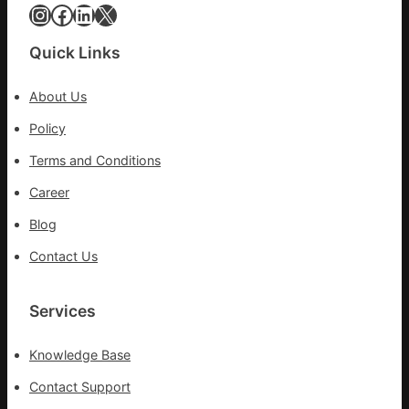
家
Instagram
Facebook
LinkedIn
X
醫
科
Quick Links
實
行
About Us
站
防
Policy
疫
Terms and Conditions
步
隊
Career
高
Blog
舉
旗
Contact Us
號
的
湊
Services
集
地
Knowledge Base
Contact Support