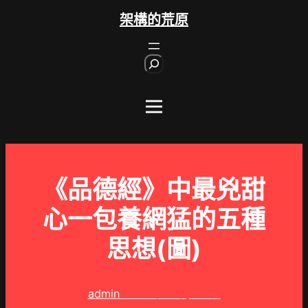
跳
架構的荒原
至
主
S
要
e
內
a
r
容
c
h
《品德經》中最兇甜
心一包養網猛的五種
思想(圖)
admin
2023 年 11 月 17 日