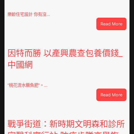
樂齡住宅設計 你有沒…
:
Read More
VloJI
俱
意
翻
因特而勝 以產興農查包養價錢_
修
中國網
設
計
g
|
“桃花流水鱖魚肥”。…
我
:
Read More
在
因
鏈
特
博
而
會
勝
戰爭街道：新時期文明森和診所
挑
以
戰
產