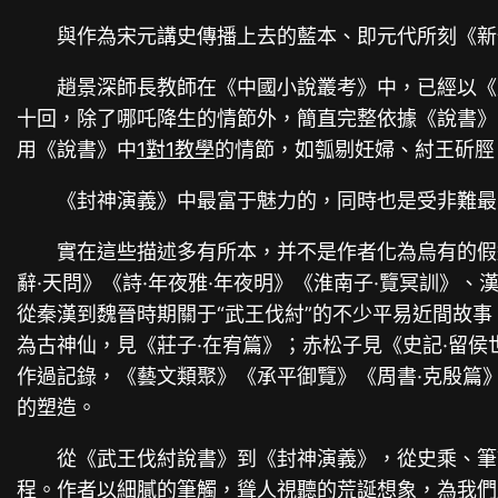
與作為宋元講史傳播上去的藍本、即元代所刻《新
趙景深師長教師在《中國小說叢考》中，已經以《
十回，除了哪吒降生的情節外，簡直完整依據《說書》
用《說書》中
1對1教學
的情節，如瓠剔妊婦、紂王斫脛
《封神演義》中最富于魅力的，同時也是受非難最
實在這些描述多有所本，并不是作者化為烏有的假
辭·天問》《詩·年夜雅·年夜明》《淮南子·覽冥訓》
從秦漢到魏晉時期關于“武王伐紂”的不少平易近間故
為古神仙，見《莊子·在宥篇》；赤松子見《史記·留
作過記錄，《藝文類聚》《承平御覽》《周書·克殷篇
的塑造。
從《武王伐紂說書》到《封神演義》，從史乘、筆
程。作者以細膩的筆觸，聳人視聽的荒誕想象，為我們