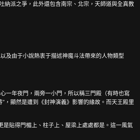
的吐納派之爭，此外還包含南宗、北宗，天師道與全真教
，以及由于小說熱衷于描述神魔斗法帶來的人物類型
中心一年夜門，兩旁一小門，所以稱三門殿（有時也寫
將”，顯然是遭到《封神演義》影響的緣故。而天王殿里
。
條更是貼得門楣上、柱子上、屋梁上處處都是。這一風氣