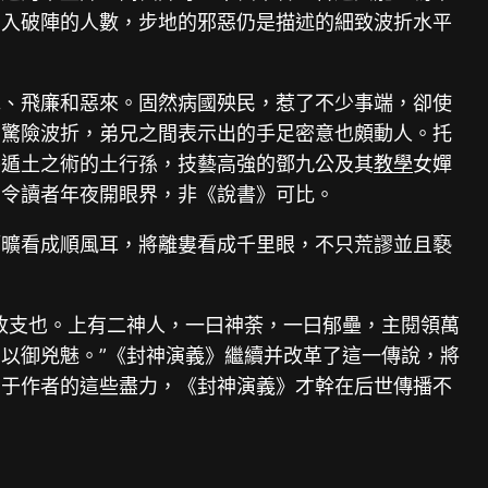
加入破陣的人數，步地的邪惡仍是描述的細致波折水平
渾、飛廉和惡來。固然病國殃民，惹了不少事端，卻使
為驚險波折，弟兄之間表示出的手足密意也頗動人。托
善遁土之術的土行孫，技藝高強的鄧九公及其
教學
女嬋
，令讀者年夜開眼界，非《說書》可比。
師曠看成順風耳，將離婁看成千里眼，不只荒謬並且褻
收支也。上有二神人，一曰神荼，一曰郁壘，主閱領萬
以御兇魅。”《封神演義》繼續并改革了這一傳說，將
由于作者的這些盡力，《封神演義》才幹在后世傳播不