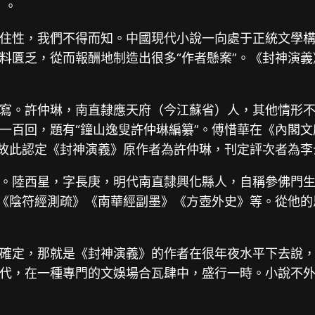
》。
住性，我們不得而知。中國現代小說一向處于正統文學
料匱乏，從而報酬地制造出很多“作者懸案”。《封神演
。許仲琳，南直隸應天府（今江蘇省）人，其他情形不詳。
一百回，題有“鐘山逸叟許仲琳編纂”。傅惜華在《內閣
，故此認定《封神演義》原作者為許仲琳，刊定評次者為
。陸西星，字長庚，明代南直隸興化縣人，自稱參佛門
》《陰符經測疏》《南華經副墨》《方壺外史》等。從他
確定，那就是《封神演義》的作者在很年夜水平下去說
代，在一種專門的文娛場合瓦肆中，盛行一時。小說不