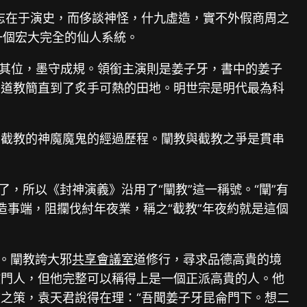
志在于演史，而侈談神怪，什九虛造，實不外假商周之
一個宏大完全的仙人系統。
得其位，墨守成規。領銜主演則是姜子牙，書中的姜子
，道教簡直到了炙手可熱的田地。明世宗是明代最為科
。
的截教的神魔魔鬼的經過歷程。闡教與截教之爭是貫串
，所以《封神演義》沿用了“闡教”這一稱號。“闡”有
造事端，阻攔伐紂年夜業，稱之“截教”年夜約就是這個
。闡教誇大邪
共享會議室
道修行，尋求品德高貴的境
教門人，但他完整可以稱得上是一個正派高貴的人。他
之策，袁天君說得在理：“吾聞姜子牙昆侖門下。想二