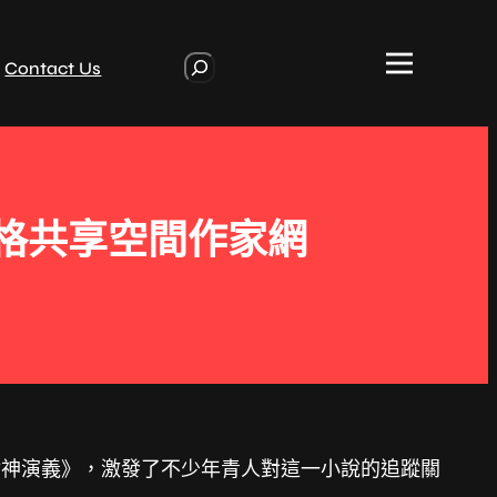
S
Contact Us
e
a
r
c
h
宮格共享空間作家網
封神演義》，激發了不少年青人對這一小說的追蹤關