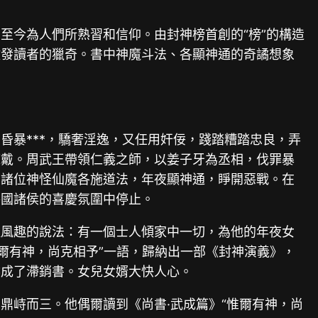
至今為人們所熟習和信仰。由封神榜首創的“榜”的構造
激發讀者的獵奇。書中神魔斗法、各顯神通的奇譎想象
昏暴***，驕奢淫逸，又任用奸佞，踐踏糟踏忠良，弄
擁戴。周武王帶領仁義之師，以姜子牙為丞相，伐罪暴
的諸位神怪仙魔各施道法，年夜顯神通，睜開惡戰。在
各國諸侯的喜慶氛圍中停止。
種風趣的說法：有一個士人傾家中一切，為他的年夜女
爾有神，尚克相予”一語，歸納出一部《封神演義》，
然成了滯銷書。女兒女婿大快人心。
鼎峙而三。他偶爾讀到《尚書·武成篇》“惟爾有神，尚