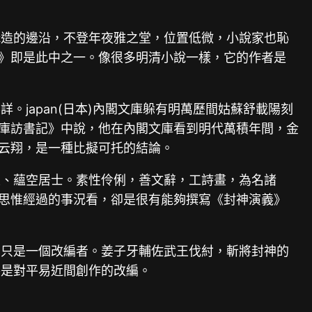
構造的邊沿，不登年夜雅之堂，位置低微，小說家也恥
義》即是此中之一。像很多明清小說一樣，它的作者是
japan(日本)內閣文庫躲有明萬歷間姑蘇舒載陽刻
文庫訪書記》中說，他在內閣文庫看到明代萬積年間，金
李云翔，是一種比擬可托的結論。
生、蘊空居士。素性伶俐，善文辭，工詩畫，為名諸
的思惟經過的事況看，卻是很有能夠撰寫《封神演義》
，只是一個改編者。姜子牙輔佐武王伐紂，斬將封神的
外是對平易近間創作的改編。