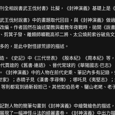
刊全相說書武王伐紂書》比擬，《封神演義》基礎上是
武王伐紂說書》中的畫題取代回目，與《封神演義》做
改編。作者固然在論述闡教與截教年夜戰時，拋開《說
、剪箕子發、離類師曠戰高祁二將、太公燒荊索谷破烏文
多的，是此中對怪謬荒謬的描述。
造。《史記》中《三代世表》《殷本紀》《周本紀》等，
、漢代賈誼的《舊書·連語》、晉代常球的《華陽國志·巴
事。《封神演義》中的人物在前代史乘、筆記內多有記錄，
侯世家》；赤精子見《漢書·李尋傳》；哪吒見《夷堅志》
》等則都寫到過斬殺妲己。其他如伯邑考、驪山老姥、老
記對人物的簡筆勾畫到《封神演義》中繪聲繪色的描述
展現了一幅神怪斗法的綺麗畫卷。《封神演義》中出力