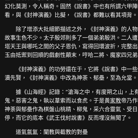
幻化莫測，令人稱奇。固然《說書》中也有所謂六甲陣
看，與《封神演義》比擬，《說書》都難以看其項背。
除了增添大批細節描述之外，《封神演義》的人物
故事生色不少。太子殷郊則多了一個弟弟殷洪。二人遭
塔天王與哪吒之間的父子恩仇，寫得回環波折，完整出
玉由抵禦到回順的戲劇性顛末，哼哈二將、魔家四兄弟
《封神演義》的功勞還在于，它將《說書》中一些
瀆先賢，《封神演義》中改為神荼、郁壘，至為允當。
據《山海經》記錄：“滄海之中，有度朔之山，上
鬼。惡害之鬼，執以葦索而以食虎。于是黃
家教
帝乃作
神荼與郁壘作為棋盤山桃精、柳鬼，采六合靈氣、受日
停，而它的底本《武王伐紂說書》反而埋沒無聞了。
道氣氤氳：闡教與截教的對壘