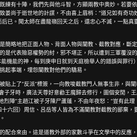
既練有十陣，我們先與他斗智，方顯兩教中奧妙。若要依
致姜尚于逝世地的計謀，不由喜上眉梢：“道兄如有奇功
而后已。聞太師在盡龍嶺回天之后，還忠心不滅，一點真
是簡略地把正面人物、背面人物與闡教、截教對應，斷
的是代表險惡權勢的紂，邪不堪正，所以遭到三軍覆沒
發本能機能的神，每到庚申日就到天庭檢舉人的錯誤與罪行
挑起事端，埋怨闡教對他們的驕易。
被貼上了“反派”標簽，一向教唆截教門人無事生非，與
岐會子牙時，廣法天尊好意勸王魔歸去修行，圖個安閒，王
“地烈陣”主趙江被子牙陳尸蘆蓬，不由年夜怒：“豈有此
四十六回）周信、呂岳等人皆為不滿闡教對截教的鄙棄，
。
的配合來由。這是道教外部的家數斗爭在文學中的反應