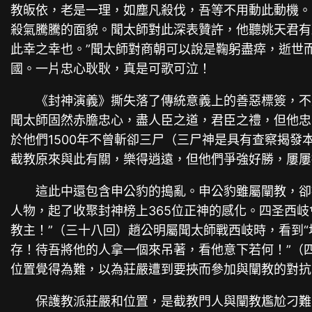
教皈依，老是一理，如塵凡殺伐，吾等不用動此動機。
殺氣騰騰的面貌。聞太師對此深表贊許，他聽姚天君有
此幸之幸也。”聞太師對商朝可以說是鞠躬盡瘁，逝世
國。一片忠心耿耿，真是可歌可泣！
《封神演義》撕失落了傳統意義上的善惡標簽，不
聞太師固然赤膽忠心，盡人臣之道，君臣之禮，但他忠
於他們1500年不曾斬卻三尸（三尸神是具有查察揭
截教原來與此有關，樂得逍遠，但他們爭強好勝，屢屢
這此中還包含申公豹的搗亂。申公豹雖屬闡教，卻
人物，起了收聚封神榜上365位正神的感化。四圣西
教主！”（三十八回）趙公明屬聞太師戰西岐時，看到
存！待吾將他的人拿一個來吊著，看他意下若何！”（
位置覺得為難，以為莊嚴遭到要挾而參加與闡教的對抗
保護教派莊嚴和位置，是截教門人與闡教尷尬刁難