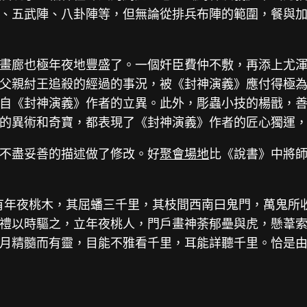
、五武陣、八卦陣等，但無論從排兵布陣的範圍，餐與
畫廊也極年夜地豐盛了。一個奸臣費仲不敷，再添上尤
父親紂王追殺的經過的事況，被《封神演義》應付得極
自《封神演義》作者的立異。此外，彫蟲小技的楊戩，
的異術和奇寶，都表現了《封神演義》作者的匠心獨運
不盡妥善的描述做了修改。好
聚會場地
比《說書》中將
有年夜桃木，其屈蟠三千里，其枝間西南曰鬼門，萬鬼所
禮以時驅之，立年夜桃人，門戶畫神荼郁壘與虎，懸葦索
月精髓而有靈，目能不雅看千里，耳能詳聽千里。恰是