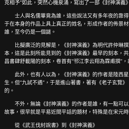
克相予”如此，突然心機泉涌，寫出了一部《封神演義
士人與名儒畢竟為誰，這些說法又有多年夜的靠得
于在本身的作品上具上真正的姓名，形成作者的佈景材
誰，至今仍是一個謎。
比擬廣泛的見解是，《封神演義》為明代許仲琳撰寫
本，這是此刻所能見到的《封神演義》最早的刻本，共
昌書肆舒載陽的刻本，卷首有“邗江李云翔為霖甫撰”
此外，也有人以為，《封神演義》的作者是陸西星
生。但“九試不遇”，于是進山著書，著有《老子玄覽
的。
不外，無論《封神演義》的作者是誰，有一點可以
故事，很早就是平易近間平話的題材，特殊是在宋元時
從《武王伐紂說書》到《封神演義》