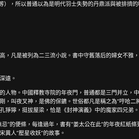
子等），所以普通以為是明代羽士失勢的丹鼎派與被排擠
高，凡是被列為二三流小說。書中守舊落后的婦女不雅
深遠。
的人物。中國釋教寺院的年夜門，普通都是三門并立，
剛，叫夜叉神，是佛的保鑣。世俗都凡是稱之為“哼哈二
孔猙獰，挺拔屋梁，恰是《封神演義》中的魔家四兄弟
無忌”的便條，每逢過年，書有“姜太公在此”的年夜紅紙
宋異人“壓星收妖”的故事。