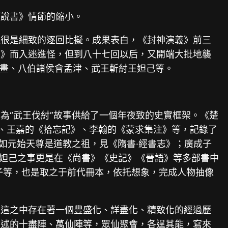
《說書》情節的縮小。
過很是細致的逐回比擬。成果表白，《封神演義》前三
書》而入迷進怪，但到八十七回以后，又開端大批地襲
畫、八伯諸侯會孟津、武王斬紂王妲己等。
為“武王伐紂”故事供給了一個年夜致的史實框架。《楚
志》、王嘉的《拾忘記》、李翰的《蒙求集注》等，記錄了
如元始天尊是道教之祖，見《隋書·經書志》；廣成子
；妲己之事更是在《尚書》《史記》《晉語》等多部書中
子等，也是取之于前代冊本，依托想象，完成人物抽像
，這之中存在著一個豐盛化、詳盡化、精致化的經過歷
描述的十盡陣、萬仙陣等，眾仙聚會，各逞其能，寫來