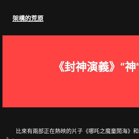
跳
至
架構的荒原
主
要
內
容
《封神演義》“神
比來有兩部正在熱映的片子《哪吒之魔童鬧海》和