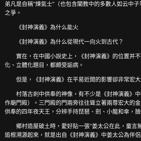
弟凡是自稱“煉氣士”（也包含闡教中的多數人如云中
之爭。
《封神演義》為什么能火
《封神演義》為什么從現代一向火到古代？
實在，在中國小說史上，《封神演義》的位置并不
化、立體化題目，都頗受詬病。
但是，《封神演義》在平易近間的影響卻非常宏大
村落古剎中供奉的神像，有不少是《封神演義》中
作廟門殿）。三門殿的門兩旁往往聳立著兩尊宏大的金
供奉的四年夜天王，分辨手持琵琶、劍、小龍和傘，臉
鄉村造屋破土時，愛好貼一張“姜太公在此，童言
追根溯源起來，就是出自《封神演義》中姜太公為伴侶