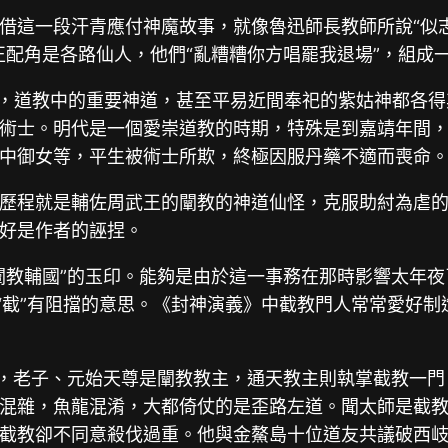
借這一段汗青應付神魔故事，就像魯迅師長教師所說“似
正配角是各路仙人，他們“亂糟糟你方唱罷我退場”，組成
中，道教中的重要神道，甚至平易近間奉祀的紫姑神都各
術士。明代是一個愛崇道教的時期，特殊是到嘉靖年間
中御女等，平生被術士所欺，終極因服丹藥不適而喪命
歷程就是輔佐周武王的闡教的神道仙怪，克服助紂為虐
好是作者的誣捏。
教輔國”的玉印。能夠是由於這一事務在那時影響太年夜了
“截”有阻擋的意思。《封神演義》中截教門人常常愛好制
”，老子、元始天尊是闡教教主，通天教主則執掌截教一門
混雜，魚龍混淆，大都倚仗的是歪路左道。聞太師是截
截教卻不同意殺伐過重。他與金鰲島十位道友共議破西岐