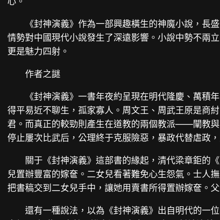
心。
《封神演義》作為一部興趣橫生的神魔小說，長盛
情勢對中國現代小說發生了深遠影響。小說中勢不兩立
更是魅力四射。
作者之謎
《封神演義》一書年夜約呈現在明代隆慶、萬積年
得平易近不聊生，孤家寡人。周文王、周武王原是商紂
君。而真正的較勁則產生在道教的兩個教派——闡教與
停止屢次比武后，公理終于克服險惡，暴政代替虐政，
關于《封神演義》這部書的緣起，清代梁章鉅的《
兒置辦豐富的嫁奩。二女兒看著難免心生怨氣。士人撫
把書稿交到二女兒手中，讓她用賣書所得置辦嫁奩。父
還有一種說法，以為《封神演義》出自明代的一位