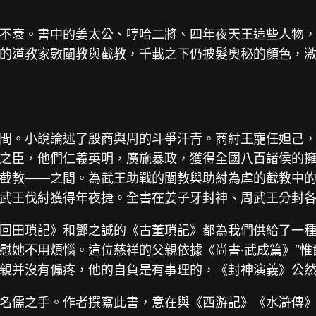
不衰。書中的姜太公、哼哈二將、四年夜天王這些人物，
的道教家數闡教與截教，千載之下仍披髮奧秘的顏色，
間。小說論述了殷商與周的斗爭汗青。商紂王寵任妲己，
之臣，他們仁義英明，廣施暴政，獲得全國八百諸侯的
截教——之間。為武王助戰的闡教與助紂為虐的截教中
武王伐紂獲得年夜捷。全書在姜子牙封神、周武王分封
回田瑣記》和鄧之誠的《古董瑣記》都為我們供給了一
慰她不用煩惱。這位慈祥的父親依據《尚書·武成篇》“惟
親并沒有偏疼，他的自負是有事理的，《封神演義》公
名儒之手。作者撰寫此書，意在與《西游記》《水滸傳》