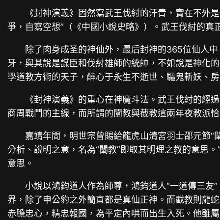
《封神演義》固然寫武王伐紂的汗青，實在不外是
爭，自寫空想”（《中國小說史略》）。武王伐紂的真
除了肉身成圣的神仙外，最后封神的365位仙人
牙，與其說是謀臣和伐紂雄師的統帥，不如說是神化的
學道教方術的天子，醉心于永生不逝世、驅鬼斬妖、房
《封神演義》的重心在神魔斗法。武王伐紂的經過
商周戰鬥的主線，而所謂的闡教與截教這兩年夜教派恰
嘉靖年間，明世宗曾賜給龍虎山清宮羽士邵元節“闡
分析、說明之意，名為“闡教”即取其明理之教的意思。
意思。
小說以鴻鈞道人作為師尊，鴻鈞道人“一道傳三友
界，除了申公豹之外簡直都是真仙正神。而截教則龍蛇
赤膽忠心，精忠報國，為平定內哄而出生入死。他雖屬