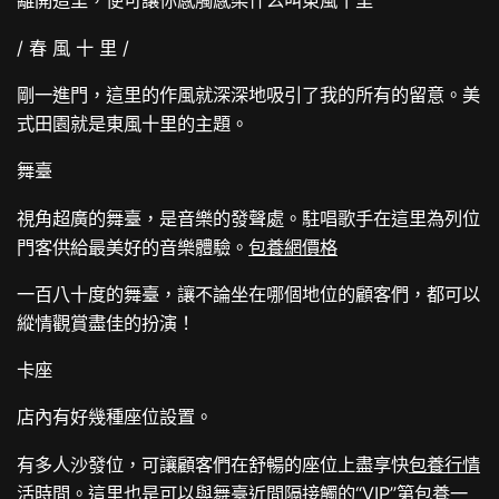
離開這里，便可讓你感觸感染什么叫東風十里
/ 春 風 十 里 /
剛一進門，這里的作風就深深地吸引了我的所有的留意。美
式田園就是東風十里的主題。
舞臺
視角超廣的舞臺，是音樂的發聲處。駐唱歌手在這里為列位
門客供給最美好的音樂體驗。
包養網價格
一百八十度的舞臺，讓不論坐在哪個地位的顧客們，都可以
縱情觀賞盡佳的扮演！
卡座
店內有好幾種座位設置。
有多人沙發位，可讓顧客們在舒暢的座位上盡享快
包養行情
活時間。這里也是可以與舞臺近間隔接觸的“VIP”第
包養
一