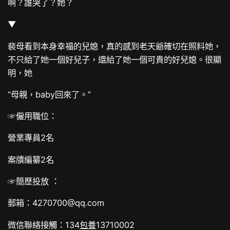
啊？誰哭了？她？
▼
裴母看到本身幸福的兒媳，真的感到老天爺確切在照料她，
不只給了她一個好兒子，還給了她一個可貴的好兒媳。很顯
明，她
“母親，baby回來了。”
☞僱用職位：
營業專員2名
案牘編纂2名
☞簡歷投放 ：
郵箱：4270700@qq.com
微信聯絡接觸：134
包養
13710002