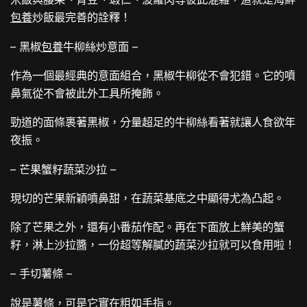
包養
炒飯最完善的詮釋！
– 黑椒
包養
牛柳絲炒意面 –
作為一個最經典的意面組合，黑椒牛柳從不會犯錯。它的噴
鼻氣從不會被此外工具所掩飾。
勁道的面條裹著黑椒，分量超足的牛柳絲看著就讓人食欲年
夜振。
– 芒果蟹籽蔬菜沙拉 –
現切的芒果新穎噴鼻甜，在蔬菜基底之中顯得尤為凸起。
除了芒果之外，還有小番茄作配。再在下面放上鮮美的蟹
籽，淋上沙拉醬，一份超等解膩的蔬菜沙拉就可以食用啦！
– 手切薯條 –
說是薯條，可是它實在粗如手指。