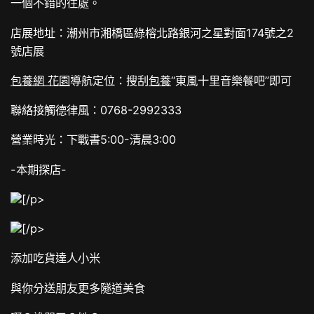
一個不錯的往處。
店展地址：潮州市湘橋區綠榕北路銀河之星對面174號之2
號店展
包養網 花園
導航定位：搜刮
包養
“東風十里音樂餐吧”即可
聯絡接觸德律風：0768-2992333
營業時光：下戰書5:00-清晨3:00
-本期探店-
[/p>
[/p>
添加吃貨達人小米
與你分送朋友更多隧道美食