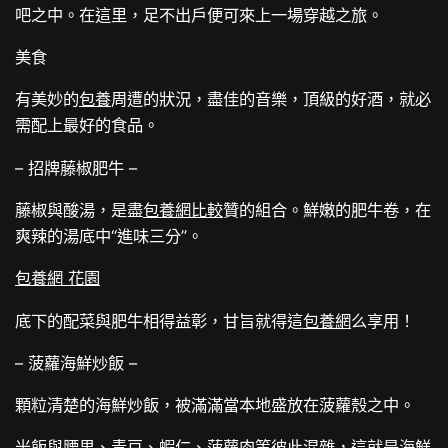
吧之中。在這里，足不出戶便可來上一場穿越之旅。
美食
有美妙的
包養
周遭的狀況，盡佳的音樂，頂級的好酒，就必
需配上最好的食品。
– 招牌藤椒肥牛 –
藤椒與酸湯，是盡
包養網比較
贊的組合。鮮嫩的肥牛卷，在
爽辣的湯底中“進味三分”。
包養網 花園
底下的配菜與肥牛相得益彰，甘旨就得這
包養網
么享用！
– 菠蘿海鮮炒飯 –
顆粒清楚的海鮮炒飯，被滿滿當本地盛放在菠蘿殼之中。
米飯與腰果、青豆、蝦仁、菠蘿肉等彼此混雜，這就是海鮮