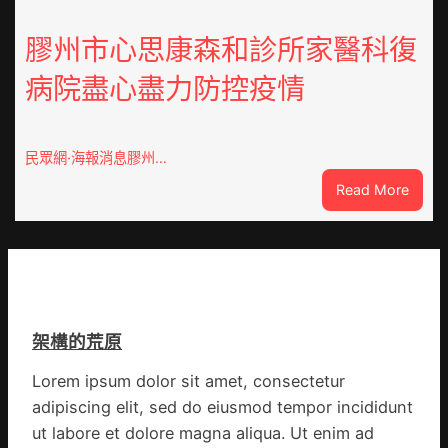
包
舉
養
膠州市心思康森和診所家醫科復
動
價
展
病院盡心盡力防控疫情
錢
新
南：
竹
種
森
誕
和
民眾網·海報消息膠州…
生
診
:
Read More
態
所
膠
葉
開
州
喝
市
出
心
文
思
明
康
味
架構的荒原
森
_
和
中
Lorem ipsum dolor sit amet, consectetur
診
國
adipiscing elit, sed do eiusmod tempor incididunt
所
網
家
ut labore et dolore magna aliqua. Ut enim ad