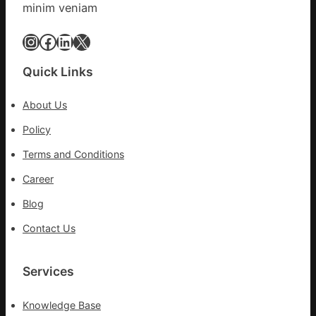
醫
minim veniam
科
復
Instagram
Facebook
LinkedIn
X
病
院
Quick Links
盡
心
About Us
盡
力
Policy
防
Terms and Conditions
控
疫
Career
情
Blog
Contact Us
Services
Knowledge Base