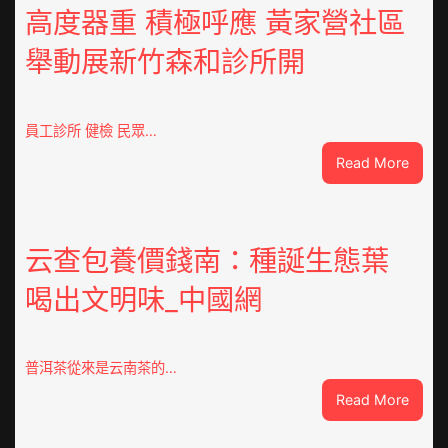
高度器重 積極呼應 黃家營社區
舉動展新竹森和診所開
員工診所 健檢 民眾…
:
Read More
高
度
器
重
云查包養價錢南：種誕生態葉
積
喝出文明味_中國網
極
呼
應
黃
普洱茶從來是云南茶的…
家
:
Read More
營
云
社
查
區