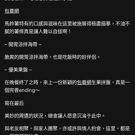
包養網
馬鈴薯特有的口感與滋味在這里被施展得極盡描摹，不油不
膩的薯條真是讓人難以自拔啊！
– 開胃涼拌海帶 –
脆爽的開胃涼拌海帶，也是吃飯時的好伴侶。
– 優美果盤 –
在晚餐終了之時，來上一份新穎的
包養網
生果拼盤，真是一
個完善ending～
寫在最后
美妙的周遭的狀況，總會讓人愿意沉淪于此中。
與老友相聚，與家人團聚，亦或許與情人約會，這里，都是