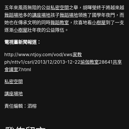
五年來風雨無阻的公益
私密空間
之舉，胡暉瑩終于將越來越
舞蹈場地
多的
講座場地
孩子
舞蹈場地
領進了國學年夜門，而
她也在傳承文明的同時
舞蹈教室
，欣喜地看
小樹屋
到了一支
逐漸
小樹屋
壯年夜的公益隊伍。
電視臺新聞報道：
http://www.ntjoy.com/vod/xws
家教
ph/nttv1/csrl/2013/12/2013-12-22
瑜伽教室
28641
共享
會議室
7.html
私密空間
講座場地
責任編輯：泗榕