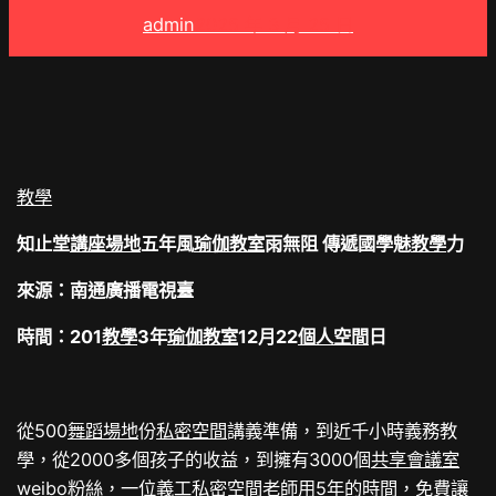
admin
2025 年 3 月 25 日
教學
知止堂
講座場地
五年風
瑜伽教室
雨無阻 傳遞國學魅
教學
力
來源：南通廣播電視臺
時間：201
教學
3年
瑜伽教室
12月22
個人空間
日
從500
舞蹈場地
份
私密空間
講義準備，到近千小時義務教
學，從2000多個孩子的收益，到擁有3000個
共享會議室
weibo粉絲，一位義工
私密空間
老師用5年的時間，免費讓