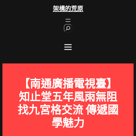
跳
架構的荒原
至
主
S
要
e
內
a
r
容
c
h
【南通廣播電視臺】
知止堂五年風雨無阻
找九宮格交流 傳遞國
學魅力