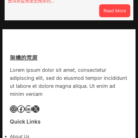
普洱茶從來是云南茶的…
家
養
:
Read More
營
價
云
社
格
查
區
云
包
舉
養
動
價
展
錢
新
架構的荒原
南：
竹
種
森
Lorem ipsum dolor sit amet, consectetur
誕
和
adipiscing elit, sed do eiusmod tempor incididunt
生
診
態
ut labore et dolore magna aliqua. Ut enim ad
所
葉
開
minim veniam
喝
出
Instagram
Facebook
LinkedIn
X
文
明
Quick Links
味
_
About Us