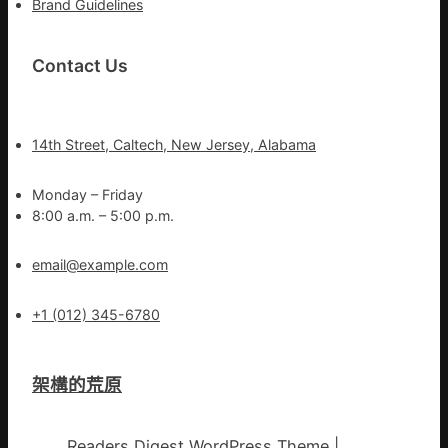
Brand Guidelines
Contact Us
14th Street, Caltech, New Jersey, Alabama
Monday – Friday
8:00 a.m. – 5:00 p.m.
email@example.com
+1 (012) 345-6780
架構的荒原
Readers Digest WordPress Theme
|