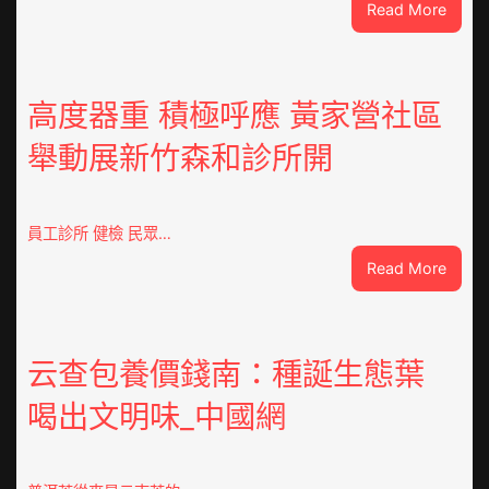
:
Read More
《慶
余
年》
張
高度器重 積極呼應 黃家營社區
若
舉動展新竹森和診所開
昀
陳
道
明
員工診所 健檢 民眾…
吳
:
Read More
剛
高
關
度
系
器
成
重
云查包養價錢南：種誕生態葉
謎
積
激
喝出文明味_中國網
極
蕩
呼
風
應
台
黃
包