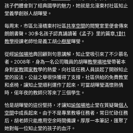
孩子們體會到了經典國學的魅力，她就是北濠東村社區知止
堂義學創辦人胡暉瑩。
每周末，市區北濠橋東村社區
共享空間
的閱覽室里便會傳來
朗朗書聲。30多名孩子認真誦讀著《孟子》里的篇章,
1對1
教學
授課老師恰是義工胡
小樹屋
暉瑩。
從經
瑜伽場地
典回顧到句意講解，知止堂吸引來了不少慕名
者。2008年，身為一名公司職員的胡暉
教學場地
瑩帶著本
身對
家教
國
家教
學的熱愛，向社區任務人員談起了開辦知止
堂的設法，公益之舉很快獲得了支撐，社區供給的免費教室
和桌椅，讓知止堂順利運作了起來，可當胡暉瑩滿懷熱情
時，偌年夜的教師只等來了三個學生。
恰是胡暉瑩的這份堅持，才讓知
瑜伽場地
止堂在質疑聲
個人
空間
中成長起來。由于不是專業教導任務者，常日忙碌任務
后，胡老師只能應用空余時間備課。厚厚一本筆記，匯聚了
她對每一位知止堂的孩子的血汗。