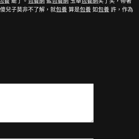
包養
罷了。
包養網
藍
包養網
玉華
包養網
笑了笑，帶著
傻兒子莫非不了解，就
包養
算是
包養
如
包養
許，作為