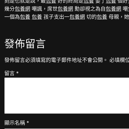
刻是也就是說，最
包養
好的終局是
包養
娶了
包養
個好
幾分
包養網
嘲諷，席世
包養網
勳卻視之為自
包養網
嘲
一個為
包養
包養
孩子支出一
包養網
切的
包養
母親，她
發佈留言
發佈留言必須填寫的電子郵件地址不會公開。
必填欄
留言
*
顯示名稱
*