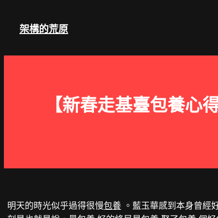
跳
至
架構的荒原
主
要
內
容
【新春走基臺包養心得
明天的時光似乎過得很慢
包養
。藍玉華感到本身曾經