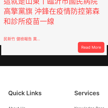
這就是山東丨臨沂市國民病院
高擎黨旗 沖鋒在疫情防控第森
和診所疫苗一線
民新竹 健檢報告 異…
:
Read More
這
就
是
山
東
丨
臨
Quick Links
Services
沂
市
國