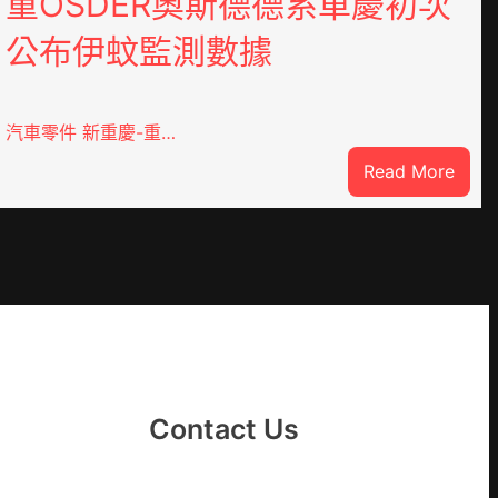
重OSDER奧斯德德系車慶初次
公布伊蚊監測數據
汽車零件 新重慶-重…
:
Read More
重
OSD
奧
斯
德
德
系
車
慶
Contact Us
初
次