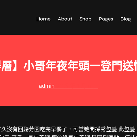
Home
About
Shop
Pages
Blog
層】小哥年夜年頭一登門送
admin
2025 年 1 月 6 日
好久沒有回聽芳園吃完早餐了，可當她問採秀
包養
此
包養