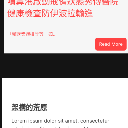
噴鼻港啟動戒備狀態秀傳醫院
健康檢查防伊波拉輸進
「餐飲業體檢等等！如…
:
Read More
噴
鼻
港
啟
動
戒
備
狀
架構的荒原
態
秀
Lorem ipsum dolor sit amet, consectetur
傳