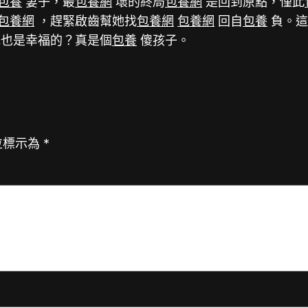
包養
妻子，最
包養網
壞的終局
包養網
是回到原點，僅此
包養網
，趕緊啟齒幫她找
包養網
包養網
回自
包養
負。這
也是幸福的？真是個
包養
傻孩子。
位標示為
*