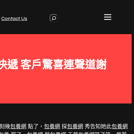
S
Contact Us
e
a
r
c
h
快遞 客戶驚喜連聲道謝
刻幾
包養網
點了，
包養網
採
包養網
秀告知她此
包養網