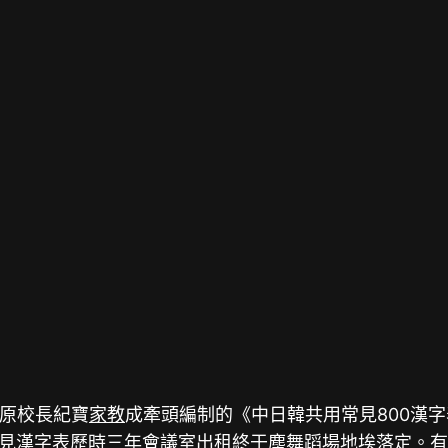
原校長紀寶
家教
成牽頭編制的《中日韓共用常見800漢字
常見漢字表歷時三年
會議室出租
終于塵
舞蹈場地
埃落定。