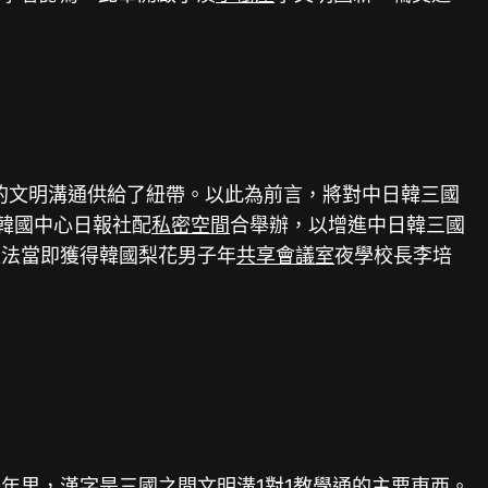
的文明溝通供給了紐帶。以此為前言，將對中日韓三國
和韓國中心日報社配
私密空間
合舉辦，以增進中日韓三國
設法當即獲得韓國梨花男子年
共享會議室
夜學校長李培
。
千年里，漢字是三國之間文明溝
1對1教學
通的主要東西。