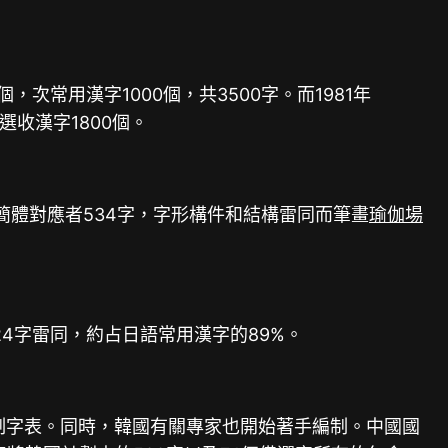
次常用漢字1000個，共3500字。而1981年
選收漢字1800個。
繁簡體對應者534字，字形構件和結構雷同而筆畫
瑜伽場
24字雷同，約占日語常用漢字的89%。
制字表。同時，韓國有關專家也開始著手編制。中國國