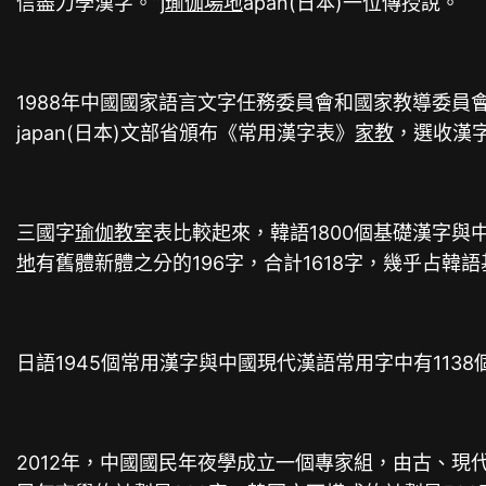
信盡力學漢字。”j
瑜伽場地
apan(日本)一位傳授說。
1988年中國國家語言文字任務委員會和國家教導委員會
japan(日本)文部省頒布《常用漢字表》
家教
，選收漢字
三國字
瑜伽教室
表比較起來，韓語1800個基礎漢字與
地
有舊體新體之分的196字，合計1618字，幾乎占韓語
日語1945個常用漢字與中國現代漢語常用字中有1138
2012年，中國國民年夜學成立一個專家組，由古、