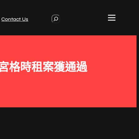
S
Contact Us
e
a
r
c
h
九宮格時租案獲通過