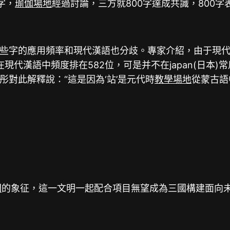
字，
瑜伽場地
經過討論，三方就800字達成共識，800字
些字的應用頻率和現代漢語也分歧。專家介紹，由于現代漢
現代漢語中頻度排在582位，可是并不在japan(日本)
彤對此解釋說：“這是因為‘站’是元代時
教學場地
從蒙古語
間
的象征，這一文明一起配合項目無望成為三國構建面向未來