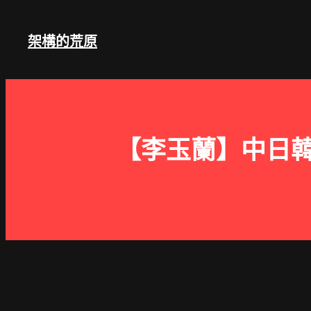
跳
至
架構的荒原
主
要
內
容
【李玉蘭】中日韓