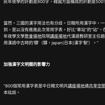
民年夜學的計劃是800字，韓國方面構成的計劃是500
當然，三國的漢字用法也有分歧。日韓所用漢字中，一
到，是以沒有進進此次常用字表。好比“車站”的“站”，在
年夜學文學
聚會場地
院現
講座場地
代漢語教研室主任趙
用漢語中古時的‘驛’（驛，japan(日本)漢字‘駅’）。”
加強漢字文明圈的影響力
“800個常用漢字表是中日韓文明共
講座場地
通
共享空
本纮說。