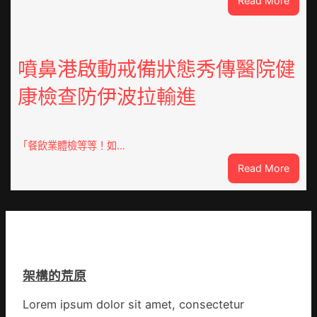
Read More
年
焦
擬
點
編
OSDE
族
奧
噴鼻港啟動戒備狀態秀傳醫院健
譜
斯
組
康檢查防伊波拉輸進
德
億
汽
嵐
車
辦
零
「餐飲業體檢等等！如…
公
件
室
:
Read More
訪
設
噴
談
計
鼻
｜
英
港
預
歌
啟
字
隊
動
當
續
戒
先、
鄉
架構的荒原
備
關
情
狀
口
Lorem ipsum dolor sit amet, consectetur
態
前