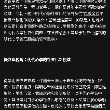
國哲學史、中國思惟史等相關文獻中，但把中國傳統哲學社
會化研討作為一種自覺書寫，還僅是近年中國哲學研討的新
領域。今朝，關涉明代心學社會化的研討多從“
包養金額
平
易近間教化”的視角展開，呈現出維度單一的缺乏，也難以
企及從社會化實踐進路重繪明代心學鏡像的高度。故系統審
思明代心學社會化問題，在某種意義上是基于社會化進路的
明代心學義理脈絡的哲學重構。
概念與視角：明代心學的社會化新視域
從學術思惟史來看，伴隨著王陽明于貴州龍場的悟道、證
道、傳道和踐道，陽明心學的社會化形態便已完備，即思惟
形態、學術形態、意識形態和文明形態。以明代心學為中
間，其既是對白沙心學社會化形態的豐富，又是甘泉心學融
會理學反思和深化的基礎。廣義的心學社會化呈現為四個具