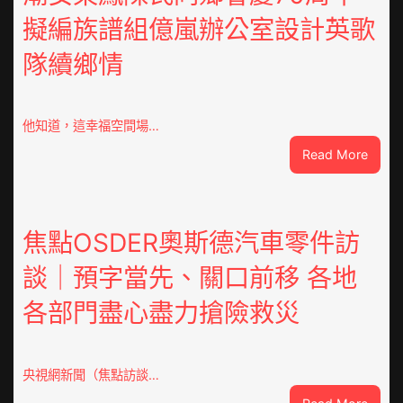
擬編族譜組億嵐辦公室設計英歌
隊續鄉情
他知道，這幸福空間場…
:
Read More
潮
安
東
鳳
焦點OSDER奧斯德汽車零件訪
陳
談｜預字當先、關口前移 各地
氏
同
各部門盡心盡力搶險救災
鄉
會
慶
70
央視網新聞（焦點訪談…
周
: