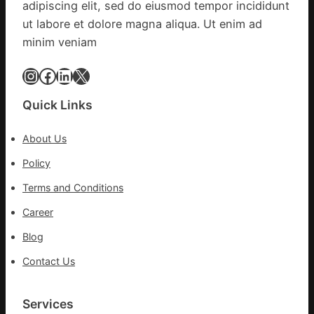
adipiscing elit, sed do eiusmod tempor incididunt
秀
移
傳
ut labore et dolore magna aliqua. Ut enim ad
各
醫
地
minim veniam
院
各
健
Instagram
Facebook
LinkedIn
X
部
康
門
檢
盡
Quick Links
查
心
防
盡
About Us
伊
力
波
Policy
搶
拉
險
Terms and Conditions
輸
救
進
災
Career
Blog
Contact Us
Services