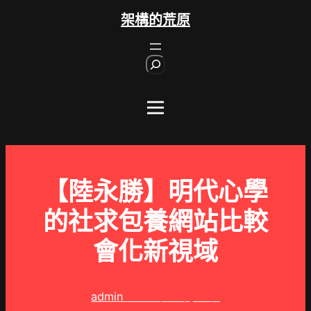
跳
架構的荒原
至
主
S
要
e
內
a
r
容
c
h
【陸永勝】明代心學
的社求包養網站比較
會化新視域
admin
2024 年 11 月 6 日