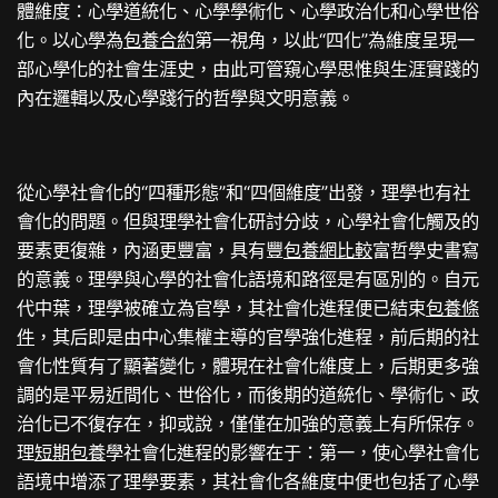
體維度：心學道統化、心學學術化、心學政治化和心學世俗
化。以心學為
包養合約
第一視角，以此“四化”為維度呈現一
部心學化的社會生涯史，由此可管窺心學思惟與生涯實踐的
內在邏輯以及心學踐行的哲學與文明意義。
從心學社會化的“四種形態”和“四個維度”出發，理學也有社
會化的問題。但與理學社會化研討分歧，心學社會化觸及的
要素更復雜，內涵更豐富，具有豐
包養網比較
富哲學史書寫
的意義。理學與心學的社會化語境和路徑是有區別的。自元
代中葉，理學被確立為官學，其社會化進程便已結束
包養條
件
，其后即是由中心集權主導的官學強化進程，前后期的社
會化性質有了顯著變化，體現在社會化維度上，后期更多強
調的是平易近間化、世俗化，而後期的道統化、學術化、政
治化已不復存在，抑或說，僅僅在加強的意義上有所保存。
理
短期包養
學社會化進程的影響在于：第一，使心學社會化
語境中增添了理學要素，其社會化各維度中便也包括了心學