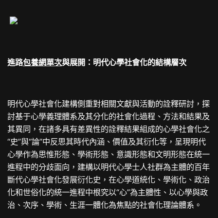
進路
包養網單次
與展開：明代心學社會化的結構層次
明代心學社會化建構側重對相關文獻與活動的詮釋研討，探
討基于心學義理體系及其分化的社會化過程、方法和結果及
其異同，在諸多具有差異性的詮釋結果組成的心學社會化之
“史”與“論”中反思其時代內涵、價值及其衍化等，呈現明代
心學作為思惟形態、學術形態、意識形態和文明形態在統一
進程中的分歧面向，建構以明代心學士人社群為主體的百年
斷代心學社會化發展衍化史，在心學道統化、學術化、政治
化和世俗化的統一進程中根究以“心”為主體性、以心學與政
治、次序、學術、生涯一體化為焦點的社會化理論體系。