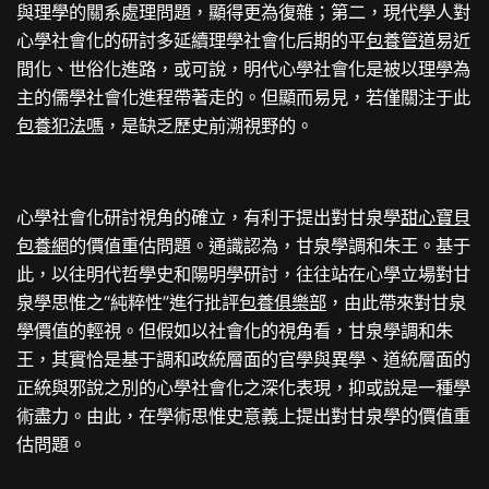
與理學的關系處理問題，顯得更為復雜；第二，現代學人對
心學社會化的研討多延續理學社會化后期的平
包養管道
易近
間化、世俗化進路，或可說，明代心學社會化是被以理學為
主的儒學社會化進程帶著走的。但顯而易見，若僅關注于此
包養犯法嗎
，是缺乏歷史前溯視野的。
心學社會化研討視角的確立，有利于提出對甘泉學
甜心寶貝
包養網
的價值重估問題。通識認為，甘泉學調和朱王。基于
此，以往明代哲學史和陽明學研討，往往站在心學立場對甘
泉學思惟之“純粹性”進行批評
包養俱樂部
，由此帶來對甘泉
學價值的輕視。但假如以社會化的視角看，甘泉學調和朱
王，其實恰是基于調和政統層面的官學與異學、道統層面的
正統與邪說之別的心學社會化之深化表現，抑或說是一種學
術盡力。由此，在學術思惟史意義上提出對甘泉學的價值重
估問題。