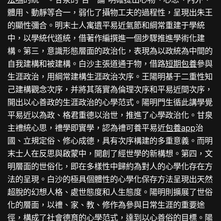
體用、動靜等合一，弱化了攝物工夫的過程性，呈現出朱王
的顯性彌合。明末士人寓遺平易近氣節和綱常重建于學統
中，以學統代道統，借著作編撰進一個步驟推進學術化建
構。第三，意識形態層面的政治化，表現為以政統為中間的
自我建構和被建構。白沙主張道通于物，借路
短期包養
參與
生涯政治，用綱常建構生涯政治次序。王陽明基于二重性知
己建構觀念次序，并將其落實為倫理次序和平易近間次序，
開出以心善政的生涯政治的心學范式。陽明門生循此講學覺
平易近以為政、格君重德以治世，推進了心學政治化。甘泉
主禮統心思，禮學即實學，認為禮可養平易近
包養app
治
國、立規定俗、修心成德，具有次序構建的多重意義。而明
末士人在反思與啟蒙中，開創了經世學的新構想。第四，文
明層面的世俗化，即在多樣性中歸約為對人的心學化存在方
法的呈現。白沙的極具個體性的心學化保存方法呈現出天然
超脫的幻想人格、處世態度和人生態度。陽明則擴展了世俗
化的層面，以禮、家、教、修作為參與日常生涯的重要途
徑，構成了社會德育的心學范式，達到以心善俗的目標。陽