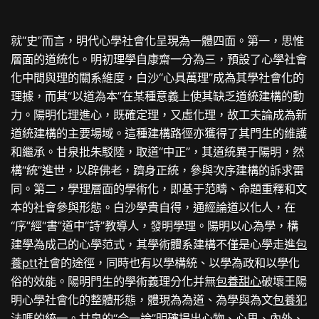
就“史”而言，明代心學社會化呈現為一體四面。第一，思惟
層面的道統化。明初理學自康齋一分為三，預設了心學社會
化中間與理的關系維度，白沙“心具萬理”成為其學社會化的
理據，而其“以道為本”在某種意義上使其缺乏道統建構的動
力。陽明化理進心，既確定理，又虛化理，故工夫論成為新
道統建構的主要場域。這種建構路徑亦獲得了其門生的維護
和繼承。甘泉批朱駁陸，取道“中正”，其道統異于陽明，然
構“統”進世，以辟佛老，躋身正統，參與次序建構的訴求雷
同。第二，學理層面的學術化，即基于范疇、命題重釋和文
本的社會參與形態。白沙學貴自得，通經論道以化人，在
“序”經“書”道中“詩”教導人，發明學理。陽明以心為學，構
建學為成己的心學范式，其學術體系建構不僅是心學走進
包
養ptt
社會的途徑，同時也有以學構統、以學為政和以學化
俗的效能。陽明門生的學術義理分化并無
包養甜心
破壞王陽
明心學社會化的整體形態，體現為為道、為學與為文
包養犯
法嗎
的統一。甘泉的“合一論”明確提出心物、心思、內外、