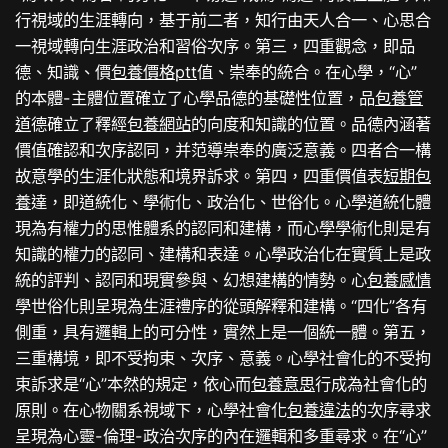
行視域的生涯轉向，基于前二者，知行由天人合一、心思合
一視域轉向生涯政治和習俗次序。第三，四重觀念，即品
德、知識、價
包養價格ptt
值、崇奉的統合。在心學，“心”
的本體-主體位置確立了心學品德的基礎性位置，品
包養管
道
德確立了釋經
包養網站
的向度和知識的位置。品德內涵著
價值確認和次序認同，并范導崇奉的廣泛意義。四者合一構
故意學的生涯化狀態和境界訴求。第四，四重價值表
短期包
養
達，即道統化、學術化、政治化、世俗化。心學道統化體
現為有權力的思惟體系的認同和建構，而心學學術化則是有
知識的權力的認同、建構和表達。心學政治化在實質上是政
統的評判、認同和現實參與、幻想建構的情勢。心
包養感情
學世俗化則呈現為生涯禮序的從頭解釋和建構。“四化”各有
側重，具有邏輯上的可分性，實然上是一個統一體。第五，
三重構境，即不受拘束、次序、意義。心學社會化的不受拘
束訴求是“心”本然的規定，依心而
包養意思
行成為社會化的
原則。在心物關系視域下，心學社會化
包養違法
的次序尋求
呈現為心靈-倫理-政治次序的內在邏輯和多重尋求。在“心”