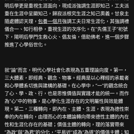
明后學更是重視生涯面向，現成派強調生涯即知己，工夫派
重在生涯中呈顯知己，歸寂派根究生涯之知己奧義。甘泉主
隨處體認天理，
包養一個月
強調工夫日常生涯化，其強調禮
儀合一、知行相參，重視生涯的次序化。在“先儒王子”祀號
下，陽明后學門生救心火、倡友倫，借助佛老，進一個步驟
推進了心學俗世化。
就“論”而言，明代心學社會化表現為五重理論向度。第一，
三大體素，即經典、觀念、物事。經典是以心釋經的承載者
和心學體系切進與建構的基礎。在心學中，“一”的觀念統合
了心、學、政、行，也是思惟價值與實踐才能的統一。而作
為“心”中的物事，是心學化生涯存在的文明屬性與效能體
現。第二，三種轉向，即內在、主體、生涯，表現為德性崇
奉的內在轉向，由理而心的本體論轉向帶來德性主體的內在
性和生涯化存在的基礎；價值主體的轉向，理的落實帶來
“為政”與“為君”的分化，“平易近”成為“為道”的價值主體；知