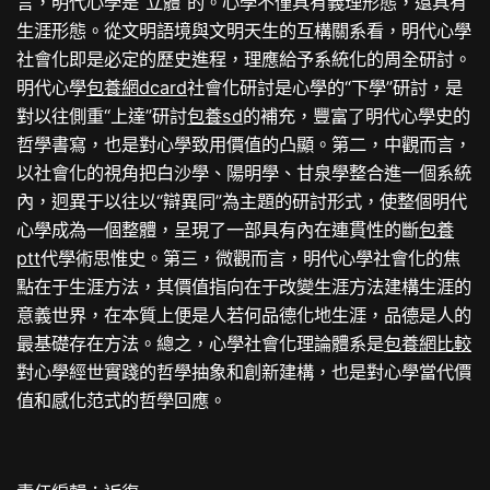
言，明代心學是“立體”的。心學不僅具有義理形態，還具有
生涯形態。從文明語境與文明天生的互構關系看，明代心學
社會化即是必定的歷史進程，理應給予系統化的周全研討。
明代心學
包養網dcard
社會化研討是心學的“下學”研討，是
對以往側重“上達”研討
包養sd
的補充，豐富了明代心學史的
哲學書寫，也是對心學致用價值的凸顯。第二，中觀而言，
以社會化的視角把白沙學、陽明學、甘泉學整合進一個系統
內，迥異于以往以“辯異同”為主題的研討形式，使整個明代
心學成為一個整體，呈現了一部具有內在連貫性的斷
包養
ptt
代學術思惟史。第三，微觀而言，明代心學社會化的焦
點在于生涯方法，其價值指向在于改變生涯方法建構生涯的
意義世界，在本質上便是人若何品德化地生涯，品德是人的
最基礎存在方法。總之，心學社會化理論體系是
包養網比較
對心學經世實踐的哲學抽象和創新建構，也是對心學當代價
值和感化范式的哲學回應。