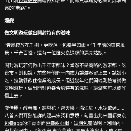
山川游
包養站長
開端做知名聲，而鄭焦城鐵勢必會走成灌高
鐵的“老路”。
嬗變
做文明游玩做出開封特有的滋味
“春風夜放花千樹，更吹落，
包養
星如雨。”千年前的東京風
景，千奇百怪，還有一位燈火衰退處的漂亮姑娘。
開封游玩若何做出千年宋都味？當然不是簡略的游宋都、吃
夜市。劉和說，前些年他們一向盡力讓游客留上去，試試小
吃，拉動餐飲住宿業的成長。但近幾年他們開端測驗考試做
文明游玩，做出開封
包養合約
特有的滋味，讓游客可以或許
慢上去。
虞佳麗，醉春風，蝶戀花，齊天樂，滿江紅，水調歌頭……
八首人們耳熟能詳的經典宋詞和意境，勾畫出北宋國都東京
包養app
的汗青畫面
包養甜心網
。
短期包養
清明上河園內，
宋都御河中，《年夜宋·東京夢華》實景水演出出，成了開