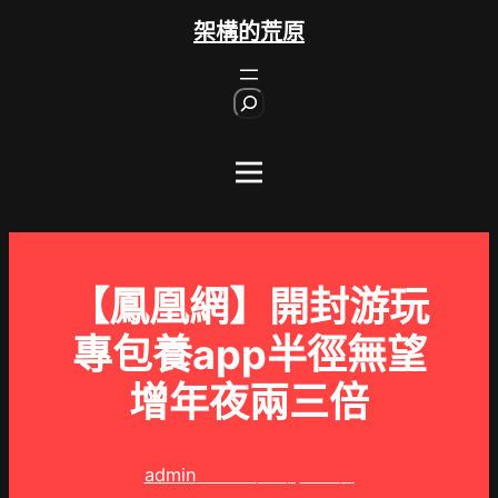
跳
架構的荒原
至
主
S
要
e
內
a
r
容
c
h
【鳳凰網】開封游玩
專包養app半徑無望
增年夜兩三倍
admin
2025 年 7 月 28 日