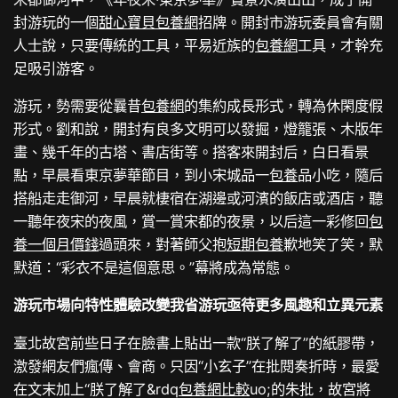
封游玩的一個
甜心寶貝包養網
招牌。開封市游玩委員會有關
人士說，只要傳統的工具，平易近族的
包養網
工具，才幹充
足吸引游客。
游玩，勢需要從曩昔
包養網
的集約成長形式，轉為休閑度假
形式。劉和說，開封有良多文明可以發掘，燈籠張、木版年
畫、幾千年的古塔、書店街等。搭客來開封后，白日看景
點，早晨看東京夢華節目，到小宋城品一
包養
品小吃，隨后
搭船走走御河，早晨就棲宿在湖邊或河濱的飯店或酒店，聽
一聽年夜宋的夜風，賞一賞宋都的夜景，以后這一彩修回
包
養一個月價錢
過頭來，對著師父抱
短期包養
歉地笑了笑，默
默道：“彩衣不是這個意思。”幕將成為常態。
游玩市場向特性體驗改變我省游玩亟待更多風趣和立異元素
臺北故宮前些日子在臉書上貼出一款“朕了解了”的紙膠帶，
激發網友們瘋傳、會商。只因“小玄子”在批閱奏折時，最愛
在文末加上“朕了解了&rdq
包養網比較
uo;的朱批，故宮將