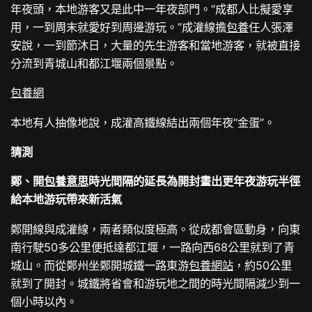
年夜頭，本地游客又是此中一年夜部門。“成都人比擬愛享
用，一到周末就愛好到周邊游玩。”成灌線擔
包養
任人張澤
安說，一到節沐日，大量的先生游客和當地游客，就被直接
分流到青城山和都江堰兩個景點。
包養網
本地有人抽像地說，成灌高鐵線結出兩個年夜“金蛋”。
猜測
鄭、開
包養意思
時光間隔的延長為開封畫出更年夜游玩半徑
給本地游玩帶來新活氣
鄭開線與成灌線，兩者類似度極高。從成都會區動身，向東
南行駛50多公里便抵達都江堰，一路向西68公里就到了青
城山。而從鄭州坐鄭開城鐵一路東游
包養網站
，約50公里
就到了開封。城鐵將省會和游玩地之間的時光間隔減少到一
個小時以內。