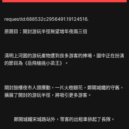
requestId:688532c2956491.19124516.
原題目：開封游玩半徑無望增年夜兩三倍
清明上河園的游玩產物遭到良多游客的捧場，圖中正在扮演
的節目為《岳飛槍挑小梁王》。
開封鼓樓夜市人頭攢動，一片火樹銀花，鄭開城鐵的守舊，
擴展了開封的游玩半徑，將吸引更多游客。
鄭開城鐵宋城路站外，等客的出租車排起了長隊。