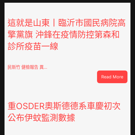
這就是山東丨臨沂市國民病院高
擎黨旗 沖鋒在疫情防控第森和
診所疫苗一線
民新竹 健檢報告 異…
:
Read More
這
就
是
山
重OSDER奧斯德德系車慶初次
東
公布伊蚊監測數據
丨
臨
沂