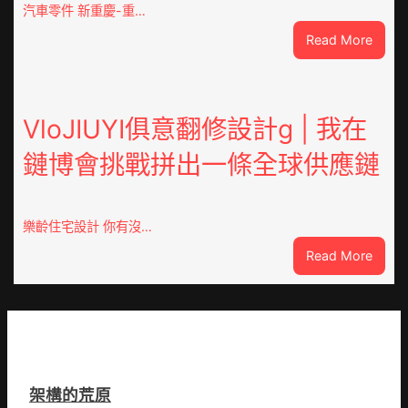
市
汽車零件 新重慶-重…
國
:
Read More
民
重
病
OSDE
院
奧
高
斯
VloJIUYI俱意翻修設計g | 我在
擎
德
黨
鏈博會挑戰拼出一條全球供應鏈
德
旗
系
沖
車
鋒
慶
在
樂齡住宅設計 你有沒…
初
疫
:
Read More
次
情
VloJI
公
防
俱
布
控
意
伊
第
翻
蚊
森
修
監
和
設
測
診
架構的荒原
計
數
所