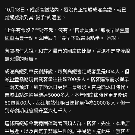
10月18日，成都高鐵站內，還沒真正接觸成灌高鐵，就已
感觸感染到其“燙手”的溫度。
“上午有票沒？”“對不起，沒有。”售票員說。“那最早是
包養
網車馬費
什點。么時辰？”“最早下戰書兩點半。”她說。
有關擔任人說，和方才曩昔的國慶節比擬，這還不是成灌線
最火爆的時辰。
成灌高鐵列車長謝靜說，每列高鐵審定載客量是604人，但
岑
包養
嶺期現實載客量往往達700多人。搭客購票需求提早
一兩天預訂，到了節沐日更是一票難求。普通節沐日時代，
青城山站運輸量能達5000多人，本年國慶節時代更是衝破
60
包養
00人。都江堰站任務日運輸量僅為2000多人，但一
到岑嶺期就會飆升至六七千人。
這條高鐵線今朝穩固運轉著四類人群，搭客、先生、本地居
平易近，以及習氣了雙城生涯的居平易近。這此中，游客占