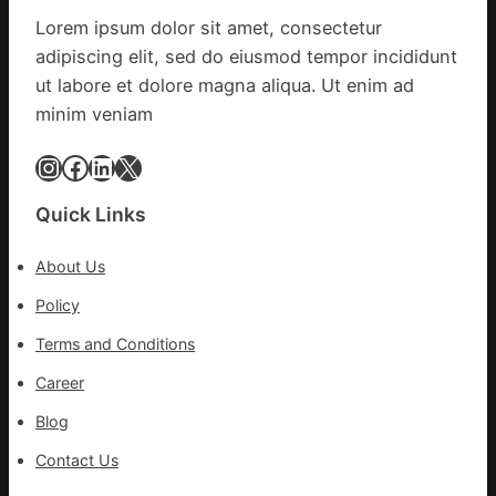
g
據
疫
Lorem ipsum dolor sit amet, consectetur
|
苗
adipiscing elit, sed do eiusmod tempor incididunt
我
一
在
ut labore et dolore magna aliqua. Ut enim ad
線
鏈
minim veniam
博
會
Instagram
Facebook
LinkedIn
X
挑
戰
Quick Links
拼
出
About Us
一
條
Policy
全
Terms and Conditions
球
供
Career
應
Blog
鏈
Contact Us