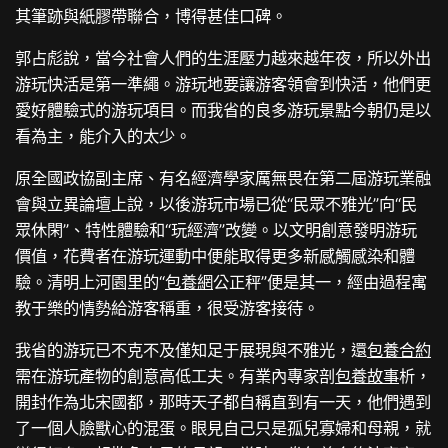
其筆跡與紙膠帶聯合，博得甚佳口碑。
郭占彪說，當今社會人們的生涯壓力越來越年夜，所以外出
游玩快活是第一準繩。游玩地要讓游客領會到快活，他們更
愛好體驗式的游玩項目。而我省的良多游玩景點今朝仍是以
看為主，能介入的太少。
原全國政協副主席、有名經濟學家厲無畏在第二屆游玩業融
會與立異論壇上說，以後游玩市場已從“民眾不雅光”向“民
眾休閑”、特性體驗和“玩經濟”改變。以文明創意發明游玩
價值，花費者在游玩運動中便能取得更多新感觸感染和體
驗。清明上河園里的“
包養網
公正秤”便是其一，經由過程寓
教于樂的情勢給游客稱重，很受游客接待。
我省的游玩已不克不及僅知足于展現與不雅光，還
包養合約
需在游玩產物的創意高低工夫。有業內專家剖
包養故事
析，
開封作為北宋國都，那時天子都自稱直到有一天，他們遇到
了一個人臉獸心的混蛋。眼見自己只是孤兒寡婦和母親，就