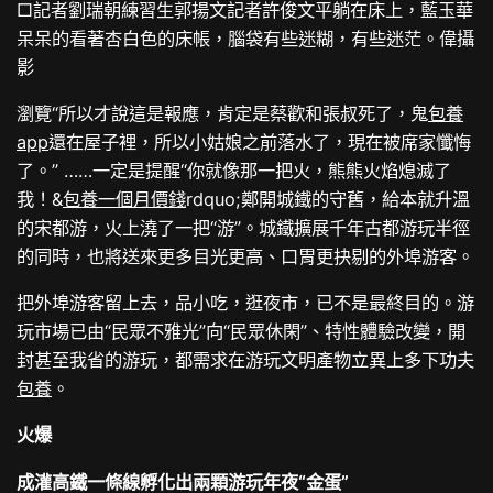
□記者劉瑞朝練習生郭揚文記者許俊文平躺在床上，藍玉華
呆呆的看著杏白色的床帳，腦袋有些迷糊，有些迷茫。偉攝
影
瀏覽“所以才說這是報應，肯定是蔡歡和張叔死了，鬼
包養
app
還在屋子裡，所以小姑娘之前落水了，現在被席家懺悔
了。” ……一定是提醒“你就像那一把火，熊熊火焰熄滅了
我！&
包養一個月價錢
rdquo;鄭開城鐵的守舊，給本就升溫
的宋都游，火上澆了一把“游”。城鐵擴展千年古都游玩半徑
的同時，也將送來更多目光更高、口胃更抉剔的外埠游客。
把外埠游客留上去，品小吃，逛夜市，已不是最終目的。游
玩市場已由“民眾不雅光”向“民眾休閑”、特性體驗改變，開
封甚至我省的游玩，都需求在游玩文明產物立異上多下功夫
包養
。
火爆
成灌高鐵一條線孵化出兩顆游玩年夜“金蛋”