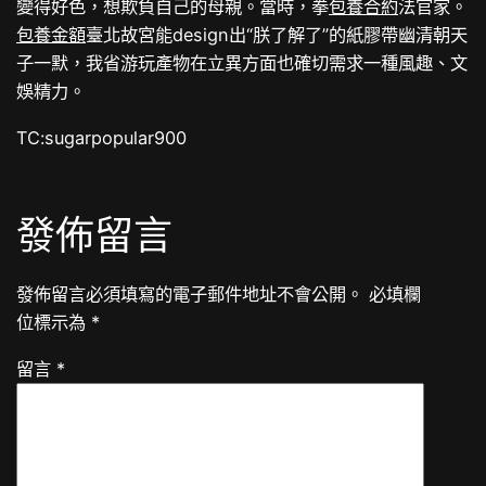
變得好色，想欺負自己的母親。當時，拳
包養合約
法官家。
包養金額
臺北故宮能design出“朕了解了”的紙膠帶幽清朝天
子一默，我省游玩產物在立異方面也確切需求一種風趣、文
娛精力。
TC:sugarpopular900
發佈留言
發佈留言必須填寫的電子郵件地址不會公開。
必填欄
位標示為
*
留言
*