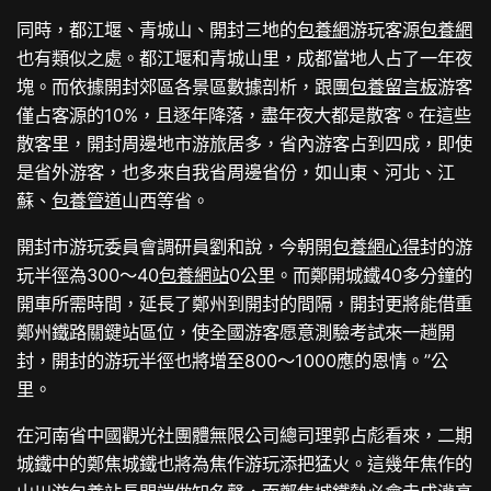
同時，都江堰、青城山、開封三地的
包養網
游玩客源
包養網
也有類似之處。都江堰和青城山里，成都當地人占了一年夜
塊。而依據開封郊區各景區數據剖析，跟團
包養留言板
游客
僅占客源的10%，且逐年降落，盡年夜大都是散客。在這些
散客里，開封周邊地市游旅居多，省內游客占到四成，即使
是省外游客，也多來自我省周邊省份，如山東、河北、江
蘇、
包養管道
山西等省。
開封市游玩委員會調研員劉和說，今朝開
包養網心得
封的游
玩半徑為300～40
包養網站
0公里。而鄭開城鐵40多分鐘的
開車所需時間，延長了鄭州到開封的間隔，開封更將能借重
鄭州鐵路關鍵站區位，使全國游客愿意測驗考試來一趟開
封，開封的游玩半徑也將增至800～1000應的恩情。”公
里。
在河南省中國觀光社團體無限公司總司理郭占彪看來，二期
城鐵中的鄭焦城鐵也將為焦作游玩添把猛火。這幾年焦作的