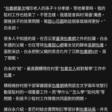
“
包養網單次
嘎珍老人的孫子十分孝順，等他畢業時，我的
駐村工作也結束了。不管怎樣，我還是會與村‘兩委’溝通，
跟進孩子的就業問題，幫
甜心花園
助這個家庭過得更好。”
白永說。
很多人不知道的是，在百公里
臺灣包養網
之外的拉薩，白永
年邁的父親，也在等待
包養甜心網
著女兒的歸來
長期包養
。
面對采訪，白永把對父親的思念化作了沉默
包養網VIP
，濕
了眼眶。
白永的“結”，最直觀體現在村里“
包養女人
結對幫學”工作中
包養
。
積極做好村居干部掌握國家
包養網
通用語言文字兩年攻堅行
動是駐村的一項重要工作。而“學什么”“怎么學”“如何用”等
問題，則是不少駐村工作隊需共同面對的問題。
據白永介紹，查巴村結合實際制訂學習計劃
包養站長
，并充