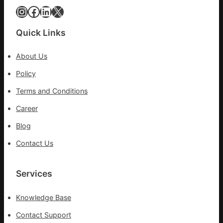
病
Instagram
Facebook
LinkedIn
X
車
秀
Quick Links
傳
醫
About Us
院
健
Policy
康
Terms and Conditions
檢
查
Career
長
Blog
送
院
Contact Us
治
療
Services
Knowledge Base
Contact Support