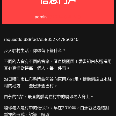
信息門戶
admin
2025 年 8 月 5 日
requestId:688fad7e586527.47856340.
步入駐村生活，你想留下些什么？
不同的人會有不同的答案，區直機關團工委書記白永選擇用
真心真情對待每一個人、每一件事。
沿日喀則市仁布縣門曲河谷向東南方向走，便能到達白永駐
村的地方——查巴鄉查巴村。
白永的“情”，最直觀體現在村中的嘎珍老人身上。
嘎珍老人是村中的低保戶。早在2019年，白永就通過結對
幫扶的形式，認識了嘎珍。