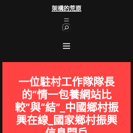
跳
架構的荒原
至
主
S
要
e
內
a
r
容
c
h
一位駐村工作隊隊長
的“情一包養網站比
較”與“結”_中國鄉村振
興在線_國家鄉村振興