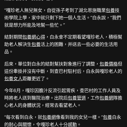
“嘎珍老人無兒無女，自從孫子考到了湖北恩施職業
包養
技
術學院上學，家中就只剩下她一個人生活。”白永說，“我們
就是想力所能及地幫一些忙。”
結對期間
包養網心得
，白永會不定期看望嘎珍老人，積極幫
助老人解決生
包養
活上的困難，并送去一些必要的生活用
品。
后來，單位對白永的結對幫扶對象進行了調整，
包養價格
但
這份牽掛并沒有中斷，到查巴村駐村后，白永與嘎珍老人的
包養女人
距離更近了。
今年6月，嘎珍因膽汁反流引起胃疾，查巴村的工作人員及
時將老人送到醫院治療。出院后
包養管道
，工作
包養網
隊擔
心老人的身體狀況，經常去看望老人。
“每次看到白永，就
包養網
像看到我的女兒一樣。”
包養
白永
的耐心與關懷，令嘎珍老人十分感動。