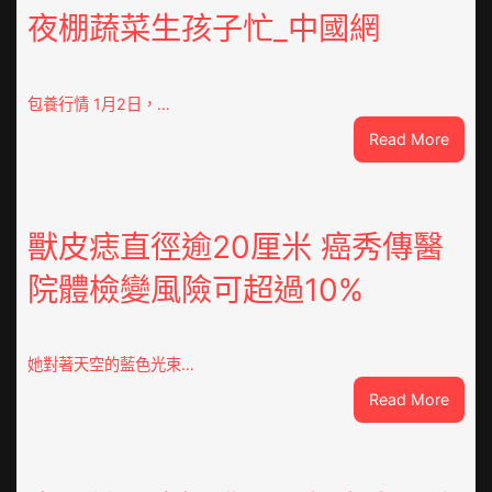
夜棚蔬菜生孩子忙_中國網
包養行情 1月2日，…
:
Read More
查
包
養
網
獸皮痣直徑逾20厘米 癌秀傳醫
心
院體檢變風險可超過10%
得
山
東
定
她對著天空的藍色光束…
陶：
:
Read More
冬
獸
日
皮
年
痣
夜