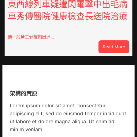
直
東西線列車疑遭閃電擊中出毛病
棚
徑
蔬
車秀傳醫院健康檢查長送院治療
逾
菜
20
生
厘
孩
米
子
他一般勞工健檢掏出巡…
癌
忙
:
Read More
秀
_
東
傳
中
西
醫
國
線
院
網
列
體
車
檢
疑
變
架構的荒原
遭
風
閃
險
Lorem ipsum dolor sit amet, consectetur
電
可
adipiscing elit, sed do eiusmod tempor incididunt
擊
超
中
ut labore et dolore magna aliqua. Ut enim ad
過
出
10%
minim veniam
毛