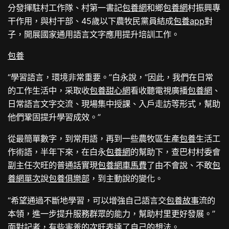
分發揮駐村工作隊、村第一書記
包養網
和鄉
包養網
村振興專
干作用，與村干部、45歲以下農牧民黨員結成
包養app
對
子，開展國家通用語言文字應用提升培訓工作。
包養
“學習語言，環境非常重要。”白永說，“因此，我們在日常
的工作生活中，采取收
包養甜心網
看收聽電視廣播
包養網
、
日常語言文字交流、現場集中授課、入戶走訪等形式，幫助
他們鞏固提升學習成效。”
從最簡單數字，到常用語，再到一些農牧區生產
包養
生活工
作術語，半年下來，在白永
包養網
的幫助下，查巴村村委會
副主任次旺的普通話實現
包養網車馬費
了由不會說、不敢
包
養網單次
說
包養俱樂部
，到主動說的變化。
“希望通過不斷地學習，可以增強自己語言交
包養故事
流的
本領，進一步提升服務群眾的能力，幫助村里更好發展。”
面對記者，有些害羞的次旺表達了自己的想法。