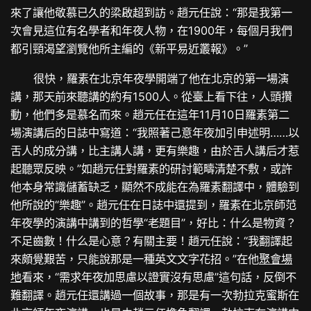
來了讓他敬慕已久的梁啟超到訪。趙元任說：“那是我第一
次會見這位有名學者和年夜人物，在1900年，每個月我們
都引頸渴望瀏覽他所主編的《新平易近叢報》。”
很快，羅素在北京年夜學開端了他在北京的第一場演
講，那天前來聽講的約有1500人。從臺上看下往，人頭攢
動，他們多是慕名而來。趙元任在這年11月10日羅素第二
場演講后的日誌中寫道：“我照著己意年夜加引申述明……以
舌人的成分講，比主講人講，更有樂趣，由於舌人講后才惹
起聽眾反映。”如趙元任對羅素的研討範疇清楚不敷，或許
他本身常識儲蓄缺乏，顯然不成能在為羅素翻譯中，體驗到
他所說的“樂趣”。趙元任在日誌中還提到，羅素在北京師范
年夜學的演講中講到的哲學“老題目”，好比：什么是物資？
不足齒數！什么是心意？有關主要！趙元任說：“我翻譯起
來頗覺艱苦，只能說那是一種英文文字花招。”在他
聚會場
地
看來，“需求年夜加思慮以證實沒有思慮”這句話，反倒不
難翻譯。趙元任還講過一個故事，那是有一次勃拉克蜜斯在