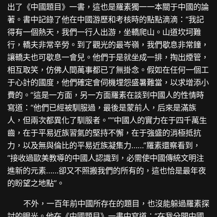
出了《中國題目》一書，這也是羅素獨一一本關于中國的論
著。書中記錄了他在中國游歷和考核時的點點滴滴：“我記
得有一個熱天，我們一行人出游，坐轎爬山。山道坎坷難
行，轎夫非常辛勞。到了觀光的最岑嶺，我們歇息非常鐘，
讓轎夫也可歇息一會兒。他們于是就坐成一排，掏出煙管，
相互取笑，仿佛人間萬事都已了無掛念。假如在任何一個工
于心計的國度，他們確定會伺機埋怨盛暑難當，以求增添小
費的。”這是一方面，另一方面羅素在談到中國人的性情時
寫道：“他們已經被馴服過，最後是蒙前人，后來是滿族
人，但兩次都異化了馴服者。”“中國人的實力在于四千萬生
齒，在于平易近族習氣的堅持不懈，在于強盛的消極抵抗
力，以及無與倫比的平易近族凝集力……”羅素還察看到，
“接收過歐美教導的中國人認識到，必需使中國傳統文明注
進新的元素……卻又不照搬我們的所有的，這也恰是最年夜
的盼望之地點”。
不外，一百年前中國所存在的題目，也沒能躲過羅素探
討的眼光。他在《中國題目》一書中寫道：“在我分開中國