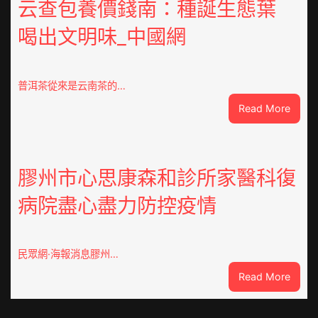
重
云查包養價錢南：種誕生態葉
積
喝出文明味_中國網
極
呼
應
黃
普洱茶從來是云南茶的…
家
:
Read More
營
云
社
查
區
包
舉
養
膠州市心思康森和診所家醫科復
動
價
展
病院盡心盡力防控疫情
錢
新
南：
竹
種
森
誕
和
民眾網·海報消息膠州…
生
診
:
Read More
態
所
膠
葉
開
州
喝