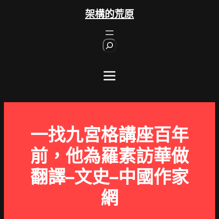
跳
架構的荒原
至
主
S
要
e
內
a
r
容
c
h
一找九宮格講座百年
前，他為羅素訪華做
翻譯–文史–中國作家
網