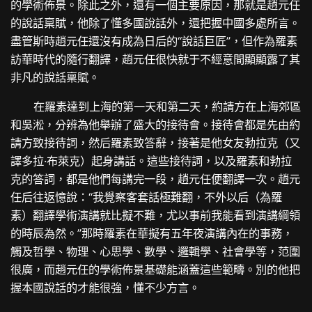
的學術佈景。除此之外，還有一個主要原因，那就是趙元任
的說話稟賦，他除了懂多國說話外，還把握中國多處所言。
盡管斯時趙元任還沒有成為日后的“說話巨匠”，但作為羅素
訪華時代的隨行翻譯，趙元任很快就于不經意間顯顯露了其
非凡的說話稟賦。
在羅素達到上海的第一天和第二天，約請方在上海郊區
和吳淞，分辨為他舉辦了盛大的接待會。接待會都是先由約
請方致接待詞，然后羅素致答辭，接著是他女友勃拉克（又
譯多拉·布萊克）起身講話。這些接待詞，以及羅素和勃拉
克的答詞，都是他們每講完一段，趙元任便翻譯一次。趙元
任后往返憶說：“我覺察客套話極難翻，不外以后（為羅
素）翻譯學術演講就比擬不難，尤以事前我能看到演講綱領
的時辰為然。”那時羅素在華擬有五年夜演講內在的事務，
觸及哲學、物理、心思學、數學、邏輯學、社會學等，范圍
很廣，而趙元任的學術佈景基礎能涵蓋這些範疇。別的他把
握本國說話的才能很強，懂不少方言。