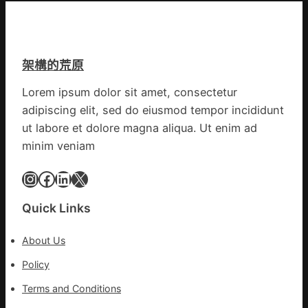
市
出
心
文
思
明
康
味
架構的荒原
森
_
和
中
Lorem ipsum dolor sit amet, consectetur
診
國
adipiscing elit, sed do eiusmod tempor incididunt
所
網
家
ut labore et dolore magna aliqua. Ut enim ad
醫
minim veniam
科
復
Instagram
Facebook
LinkedIn
X
病
院
Quick Links
盡
心
About Us
盡
力
Policy
防
Terms and Conditions
控
疫