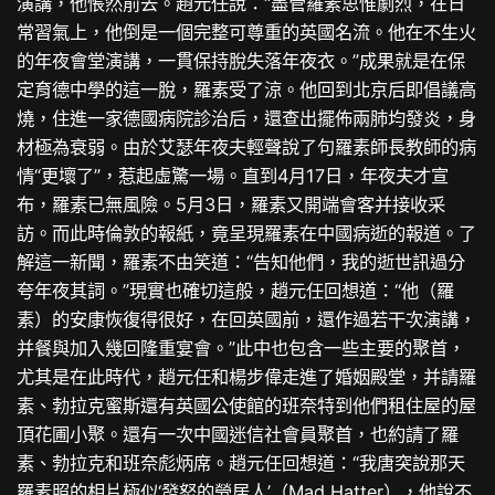
演講，他悵然前去。趙元任說：“盡管羅素思惟劇烈，在日
常習氣上，他倒是一個完整可尊重的英國名流。他在不生火
的年夜會堂演講，一貫保持脫失落年夜衣。”成果就是在保
定育德中學的這一脫，羅素受了涼。他回到北京后即倡議高
燒，住進一家德國病院診治后，還查出擺佈兩肺均發炎，身
材極為衰弱。由於艾瑟年夜夫輕聲說了句羅素師長教師的病
情“更壞了”，惹起虛驚一場。直到4月17日，年夜夫才宣
布，羅素已無風險。5月3日，羅素又開端會客并接收采
訪。而此時倫敦的報紙，竟呈現羅素在中國病逝的報道。了
解這一新聞，羅素不由笑道：“告知他們，我的逝世訊過分
夸年夜其詞。”現實也確切這般，趙元任回想道：“他（羅
素）的安康恢復得很好，在回英國前，還作過若干次演講，
并餐與加入幾回隆重宴會。”此中也包含一些主要的聚首，
尤其是在此時代，趙元任和楊步偉走進了婚姻殿堂，并請羅
素、勃拉克蜜斯還有英國公使館的班奈特到他們租住屋的屋
頂花圃小聚。還有一次中國迷信社會員聚首，也約請了羅
素、勃拉克和班奈彪炳席。趙元任回想道：“我唐突說那天
羅素照的相片極似‘發怒的煢居人’（Mad Hatter），他說不