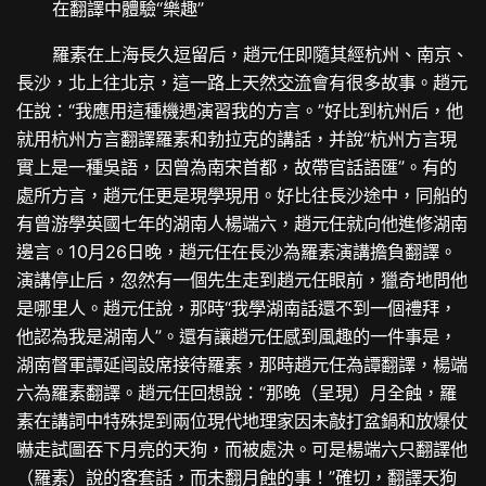
在翻譯中體驗“樂趣”
羅素在上海長久逗留后，趙元任即隨其經杭州、南京、
長沙，北上往北京，這一路上天然
交流
會有很多故事。趙元
任說：“我應用這種機遇演習我的方言。”好比到杭州后，他
就用杭州方言翻譯羅素和勃拉克的講話，并說“杭州方言現
實上是一種吳語，因曾為南宋首都，故帶官話語匯”。有的
處所方言，趙元任更是現學現用。好比往長沙途中，同船的
有曾游學英國七年的湖南人楊端六，趙元任就向他進修湖南
邊言。10月26日晚，趙元任在長沙為羅素演講擔負翻譯。
演講停止后，忽然有一個先生走到趙元任眼前，獵奇地問他
是哪里人。趙元任說，那時“我學湖南話還不到一個禮拜，
他認為我是湖南人”。還有讓趙元任感到風趣的一件事是，
湖南督軍譚延闿設席接待羅素，那時趙元任為譚翻譯，楊端
六為羅素翻譯。趙元任回想說：“那晚（呈現）月全蝕，羅
素在講詞中特殊提到兩位現代地理家因未敲打盆鍋和放爆仗
嚇走試圖吞下月亮的天狗，而被處決。可是楊端六只翻譯他
（羅素）說的客套話，而未翻月蝕的事！”確切，翻譯天狗