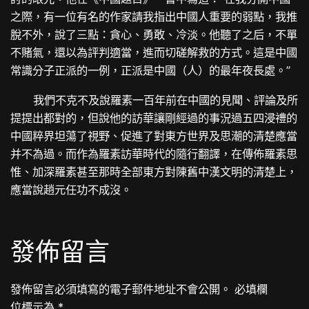
之際，有一位有名的作家請我指出中國人重要的弱點，我推
脫不外，說了三點：貪心、勇敢、冷淡。他聽了之后，不單
不賭氣，還以為評判適當，進而切磋解救的方式。這是中國
常識分子正派的一例，正派是中國（人）的最年夜長處。”
我們不克不及說羅素一百年前在中國的見聞、評論及所
提提出都對的，但說他的訪華讓剛經過的事況過五四浸禮的
中國粹界坦蕩了視野、促進了對東方世界及思潮的清楚應當
并不為過。而作為羅素訪華時代的隨行翻譯，在傳佈羅素思
惟、加深羅素甚至那時全部東方對陳舊中漢文明的清楚上，
應當說趙元任功不成沒。
發佈留言
發佈留言必須填寫的電子郵件地址不會公開。
必填欄
位標示為
*