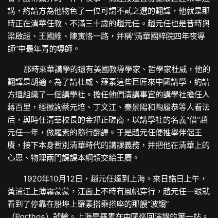
講，約請方為他物色了一位可謂不貳之選的翻譯，他就是那
時正在清華任教、不滿三十歲的趙元任。趙元任也是昔時與
梁啟超、王國維、陳寅恪一路，并稱“清華國粹院四年夜導
師”中最年青的導師。
那時來華講學的還有美國教導學家、哲學家杜威，他的
翻譯是胡適。為了請杜威、羅素這些巨匠來中國講學，約請
方還組織了一個講學社。擔任他們演講事宜的講學社擔任人
蔣百里，經徵詢蔡元培、丁文江、秦景陽和陶履恭等人看法
后，與時任清華校長的金邦正磋商，以講學社的名義“借”趙
元任一年，做羅素的隨行翻譯。于是趙元任便推舉伴侶王
賡，接下本身暫別清華時代的講課義務，并把他在清華上的
心思、物理兩門課課本綱領交給王賡。
1920年10月12日，趙元任達到上海。來日誥日上午，
黃浦江上薄霧蒙蒙，江面上不時有風帆穿行，趙元任一眼就
看到了停靠在船埠上羅素搭乘搭座的那艘“波謅”
（Porthos）號輪。上海是羅素在中國巡回演講的第一站。