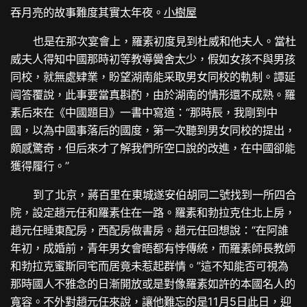
吞月亮的故事難度其實太年夜。
小樹屋
也是在那次宴會上，羅素初度見到杜威和他夫人。當杜
威夫人得知中國那時初等教導黌舍太少，假如女孩不與男孩
同校，就無處肄業，盼望湖南能采取男女同校的軌制。譚延
闿答覆說，此事要當真斟酌，由於湖南的情形還不成熟。羅
素后來在《中國題目》一書中寫道：“那時辰，我剛到中
國，以為中國事落后的國度，第一次聽到男女同校的提出，
頗感驚奇，但后來才了解我們所空口說的改進，在中國卻能
獲得履行。”
到了北京，蔣百里在東城遂安伯胡同二號找到一所四合
院，設定趙元任和羅素住在一路。羅素和勃拉克住北上房，
趙元任睡東配房，西配房做書房。趙元任回想說：“在阿誰
年初，成婚前，青年男女會晤都有悖傳統，而羅素師長教師
和勃拉克蜜斯同宅而居竟未惹起群情。”這不知能否可視為
那時國人不雅念的日漸開放或是對像羅素如許的本國名人的
寬容。不外對趙元任來說，讓他難忘的是11月5日此日，迎