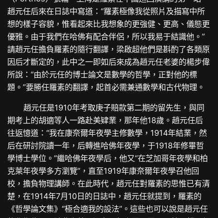
趙元任后來在日誌中寫道：“羅素極像我從照片及描寫中所
想的樣子容貌，惟看起來比我想象的更強健、更高、儀態更
優雅。由于我們在哈佛有配合伴侶，所以我易于結識他。”
請趙元任擔負羅素的隨行翻譯，梁啟超他們是斟酌了各類原
因后才斷定的，此中之一即如后來成為趙元任老婆的楊步偉
所說：“由於元任的博士論文是數學的哲學，正對他的標
題。”要勝任羅素的翻譯，起首必需兼通數學和古代物理。
趙元任是1910年考取庚子賠款第二期的留先生，與同
期考上的胡適等人一路赴美肄業，那年他18歲。趙元任后
往返憶道：“我在康奈爾年夜學主修數學，1914年結業，然
后在研討院讀一年，后轉進哈佛年夜學，于1918年修畢哲
學博士學位。”繼哈佛年夜學后，他又“在芝加哥年夜學和柏
克萊年夜學多方瀏覽”，直至1919年康奈爾年夜學召他回
校，擔負物理講師。在此時代，趙元任對羅素的思惟已有清
楚，在1914年7月10日的日誌中，趙元任就提到，羅素的
《哲學論文集》“極合適我的設法”。這些也可以說是趙元任