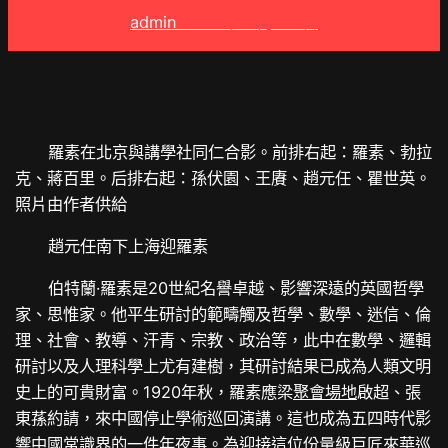
admin
2025 年 3 月 10 日
羅素在北京與講學社同仁合影。前排右起：羅素、勃拉
克、蔣百里。后排右起：孫伏園、王賡、趙元任、瞿世英。
照片由作者供給
趙元任南下上海迎羅素
伯特蘭·羅素是20世紀名譽卓越、影響深遠的英國哲學
家、思惟家。他平生研討的範疇觸及哲學、數學、迷信、倫
理、社會、教導、汗青、宗教、政治等，此中在數學、邏輯
研討以及人理科學上尤有建樹，其研討結果已成為人類文明
史上的可貴財富。1920年秋，羅素應梁
聚會場地
啟超、張
東蓀約請，來中國停止學術巡回演講。這也成為五四時代影
響中國常識界的一件年夜事。為迎接這位份量級巨匠來華巡