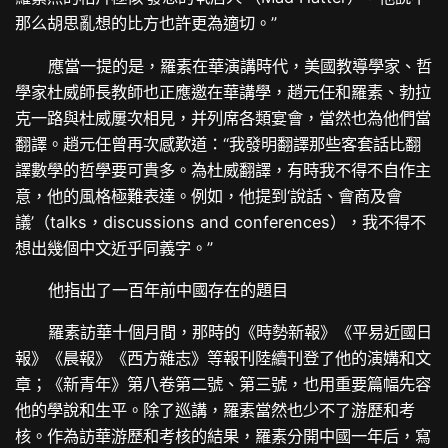
那么胡思亂想的比方也許更為適切。”
應當一提的是，羅素在華演講時代，美國教導學家、哲
學家杜威師長教師也正應邀在華講學，趙元任和羅素、勃拉
克一路與杜威屢次相見，并列席各類宴會，當然也為他們當
翻譯。趙元任曾再次感歎道：“我發明翻譯那些客套話比翻
譯數學的哲學要可貴多。為杜威翻譯，有時我不得不自作主
意，他的風格極難表達。例如，他提到‘說話、會商及會
議’（talks，discussions and conferences），我不得不
想出幾個中文近乎同義字。”
他指出了一百年前中國存在的題目
羅素訪華十個月間，那時的《時勢新報》《平易近國日
報》《晨報》《西方雜志》等報刊陸續刊登了他的演媾和文
章；《新青年》第八卷第二號、第三號，也用重要篇幅先容
他的學說和生平。除了巡講，羅素當然也少不了游歷和考
核。作為訪華游歷和考核的結果，羅素分開中國一年后，寫