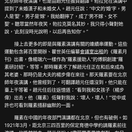
北京師年夜演講，也是由趙元任擔負翻譯。勃拉克在演講中
提到了未婚漢子和未婚女人。趙元任說：“中文的‘婚’字，男
人是‘娶’，男子是‘嫁’，我給翻擰了，成了‘男不嫁、女不
娶’。聽眾當然年夜笑，勃拉克莫名其妙，我只得小聲對她
說，‘此刻沒時光說明，以后再告知你’。”
接上去更多的即是與羅素演講有關的連續串運動。這些
運動包含蔣百里開辦、瞿世英任編纂
會議室出租
的《羅素月
刊》出書，像楊端六一樣作為“羅素援助人”的傅銅創建“羅
素研討組”，等等。那時羅素不了解趙元任正在和后來成為
其老婆、那時仍是大夫的楊步偉在來往。那天羅素要在北京
師年夜演講，他曾經到了，可翻譯趙元任還沒到，他只能在
臺上干等著。趙元任后往返憶道：“看到我和女孩子（楊步
偉）出去，他（羅素）低聲對我說：‘壞人，壞人！’”從中或
許也可看到羅素措辭幽默的一面。
羅素在中國的年夜部門演講都在北京，但也有破例。如
1921年3月，距北京三四百里的保定育德中學約請羅素前往