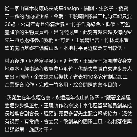
從一家山區木材廠成長成集design、開闢、生孩子、發賣
于一體的內向型企業，今朝，王驍晴團隊員工均勻年紀只要
36歲，公司年青且佈滿活氣。“竹子作為綠色、低碳、可
包
養
降解的生物資資料，是向陽財產。此刻有越來越多海內留
先生愿意返鄉參加我們。”可是，王驍晴坦言，竹林資本豐
盛的處所基礎在偏僻山區，本地村平易近廣泛支出較低。
村落復興，財產富平易近。近年來，王驍晴率領團隊安身當
地資本，經由過程收買農戶毛竹、供給失業職位來進步農人
支出。同時，企業還先后攙扶了省表裡10多家竹制品加工
企業配套協作，完成一竹多用、綜合開闢的奮斗目的。
“我誕生在年夜堰
包養
，永遠是年夜山的孩子。”跟著企業運
營逐步步進正軌，王驍晴作為寧波市奉化區留學職員創業成
長增進會副會長，還預計讓更多留先生配合聚成協力，憑仗
有視野、有常識、會立異、敢創業的團隊上風，為村落復興
出謀獻策，施展才干。