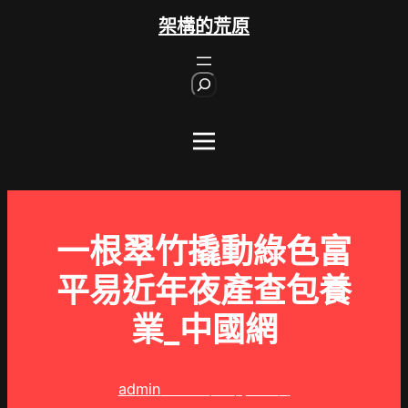
跳
架構的荒原
至
主
S
要
e
內
a
r
容
c
h
一根翠竹撬動綠色富
平易近年夜產查包養
業_中國網
admin
2024 年 7 月 22 日