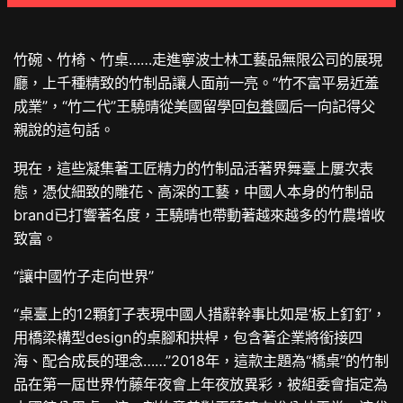
竹碗、竹椅、竹桌……走進寧波士林工藝品無限公司的展現
廳，上千種精致的竹制品讓人面前一亮。“竹不富平易近羞
成業”，“竹二代”王驍晴從美國留學回
包養
國后一向記得父
親說的這句話。
現在，這些凝集著工匠精力的竹制品活著界舞臺上屢次表
態，憑仗細致的雕花、高深的工藝，中國人本身的竹制品
brand已打響著名度，王驍晴也帶動著越來越多的竹農增收
致富。
“讓中國竹子走向世界”
“桌臺上的12顆釘子表現中國人措辭幹事比如是‘板上釘釘’，
用橋梁構型design的桌腳和拱桿，包含著企業將銜接四
海、配合成長的理念……”2018年，這款主題為“橋桌”的竹制
品在第一屆世界竹藤年夜會上年夜放異彩，被組委會指定為