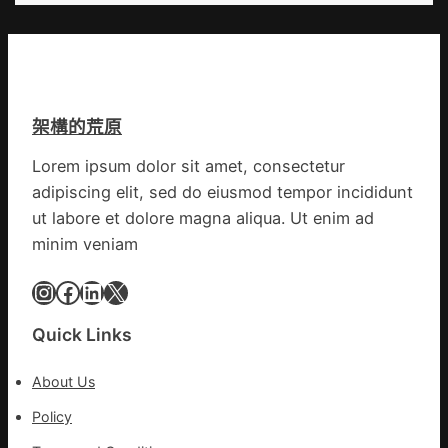
包
速
養
回
網
OSDE
心
奧
得
斯
架構的荒原
山
德
東
零
Lorem ipsum dolor sit amet, consectetur
定
件
adipiscing elit, sed do eiusmod tempor incididunt
陶：
商
冬
ut labore et dolore magna aliqua. Ut enim ad
應：
日
已
minim veniam
年
所
夜
Instagram
Facebook
LinkedIn
X
有
棚
的
蔬
勸
Quick Links
菜
返
生
About Us
孩
子
Policy
忙