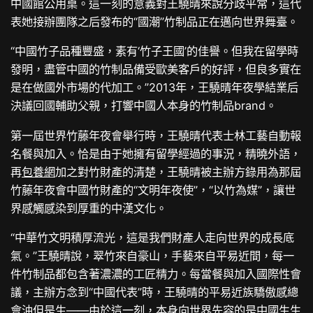
中國館公用桌。這一刻的意義對王驍晴來說分歧平常，這代
表她接辦團隊之后發布的“國潮”竹制品正在邁向世界舞臺。
“中國竹子品種豐盛，素有‘竹子王國’的佳譽。但我在留學時
發明，盡管中國的竹制品備受歐美客戶的好評，但良多實在
是在做國外市場的代加工。”2013年，王驍晴年夜學結業后
決議回國輔助父親，打響中國人本身的竹制品brand。
第一屆世界竹藤年夜會舉行時，王驍晴代表士林工藝自動報
名餐與加入。恰是由于她擁有留學經過的事況，精曉外語，
再
包養網
加之對竹財產的清楚，王驍晴被主辦方錄用為那屆
竹藤年夜會中國竹財產的“文明年夜使”，“以竹為媒”，讓世
界感觸感染到厚重的中漢文化。
“中華竹文明積厚流光，這是我們財產人走向世界的成長底
氣。”王驍晴說，翠竹來自豪山，手藝來自平易近間，每一
件竹制品都包含著濃濃的工匠精力。每當餐與加入國際性會
議，主辦方念到“中國代表”時，王驍晴的平易近族驕傲感總
會油但是生——由於這一刻，本身向世界先容的是中國生生