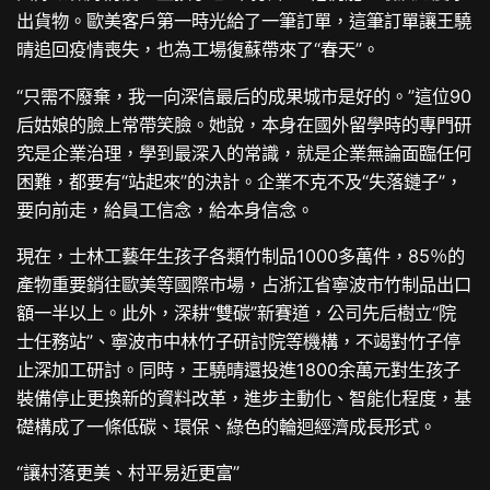
出貨物。歐美客戶第一時光給了一筆訂單，這筆訂單讓王驍
晴追回疫情喪失，也為工場復蘇帶來了“春天”。
“只需不廢棄，我一向深信最后的成果城市是好的。”這位90
后姑娘的臉上常帶笑臉。她說，本身在國外留學時的專門研
究是企業治理，學到最深入的常識，就是企業無論面臨任何
困難，都要有“站起來”的決計。企業不克不及“失落鏈子”，
要向前走，給員工信念，給本身信念。
現在，士林工藝年生孩子各類竹制品1000多萬件，85％的
產物重要銷往歐美等國際市場，占浙江省寧波市竹制品出口
額一半以上。此外，深耕“雙碳”新賽道，公司先后樹立“院
士任務站”、寧波市中林竹子研討院等機構，不竭對竹子停
止深加工研討。同時，王驍晴還投進1800余萬元對生孩子
裝備停止更換新的資料改革，進步主動化、智能化程度，基
礎構成了一條低碳、環保、綠色的輪迴經濟成長形式。
“讓村落更美、村平易近更富”