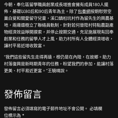
今朝，奉化區留學職員創業成長增進會擁有成員180人擺
佈，基礎以80后和90后青年為主。除了
包養網
按期慰勞空
巢白叟和關愛留守兒童，溪口鎮桕坑村作為留先生的興農基
地，兩邊還樹立了聯絡員軌制，針對若何晉陞村特點農副產
物經濟效益睜開摸索，并停止按期交通，充足施展現有回奉
創業和任務的留學人才上風，助力村所有人全體經濟增收，
讓村平易近增收致富。
“我們這些留先生走得再遠，根仍是在內陸，在故鄉。助力
村落復興是新時期青年的任務，盼望我們的參加，能讓村落
更美、村平易近更富。”王驍晴說。
發佈留言
發佈留言必須填寫的電子郵件地址不會公開。
必填欄
位標示為
*