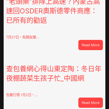
“老頭樂”排隊上高速？內蒙古高
間》
速回OSDER奧斯德零件商應：
江
易
已所有的勸返
珈
求
被”
恨”
7月27日，有網友爆…
喜
:
Read More
包
“老
養
頭
不
樂”
雅
排
查包養網心得山東定陶：冬日年
眾
隊
齊
夜棚蔬菜生孩子忙_中國網
上
點”
高
鴛
速？
鴦
內
包養行情 1月2日，…
譜”
蒙
:
Read More
古
查
高