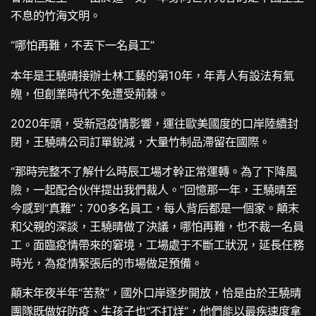
不息的竹海文明。
“哪怕再難，不丟下一名員工”
本年是王驍晴接辦士林工藝的第10年，年青人有設法有氣
魄，但創業時代不免遭受荊棘。
2020年頭，受新冠疫情影響，運往歐美國度的口岸陸續封
閉，王驍晴公司訂單銳減，大量竹制品滯留在國際。
“那時完整不了解什么時辰工場才幹正常運轉。為了下降風
險，一起配合伙伴提出我們裁人。”回憶那一年，王驍晴至
今感到“真難”：700多名員工，每人背后都是一個家。顛末
和父親的深談，王驍晴做了決議，哪怕再難，也不裁一名員
工。面臨疫情帶來的窘境，工場處于不斷工狀況，延長任務
時光，為疫情緊張后的市場做足預備。
顛末年夜半年“苦熬”，國外口岸逐步開放，恰是由於王驍晴
團隊既做好防疫、生孩子也“不打烊”，他們能以最疾速度拿