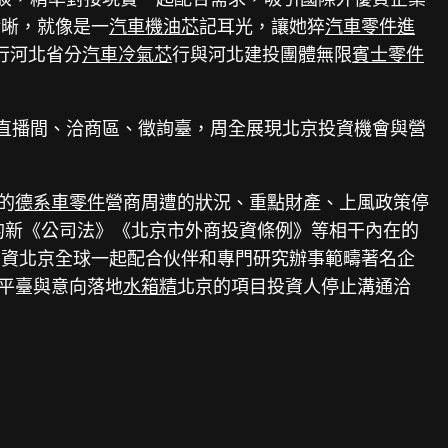
清晰，就像是一
汽車機油芯
記耳光，讓她猝
汽車零件進
行河北省分
汽車冷氣芯
行與河北建投團體無限
賓士零件
直播間、洽商區、徵詢臺，周全展現北京投資機會與營
的
德系車零件
營商周遭的狀況、重點財產、上風政策停
的新《公司法》《北京市外商投資條例》等相干內在的
投資北京全球一起配合伙伴和專門研究辦事範疇著名企
”平臺與意向落地
水箱精
北京的項目投資人停止溝通洽