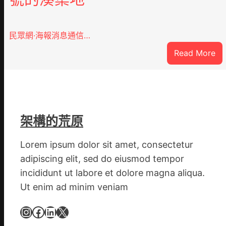
民眾網·海報消息通信…
:
Read More
戰
爭
街
道
新
架構的荒原
時
期
Lorem ipsum dolor sit amet, consectetur
文
adipiscing elit, sed do eiusmod tempor
明
incididunt ut labore et dolore magna aliqua.
森
Ut enim ad minim veniam
和
診
Instagram
Facebook
LinkedIn
X
所