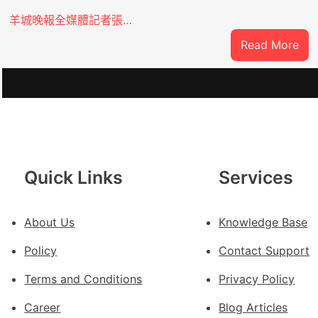
羊城晚報全媒體記者張…
:
Read More
風
雨
中
緊
急
：
JIU
俱
Quick Links
Services
意
豪
宅
About Us
Knowledge Base
設
Policy
Contact Support
計
轉
Terms and Conditions
Privacy Policy
移
Career
Blog Articles
滯