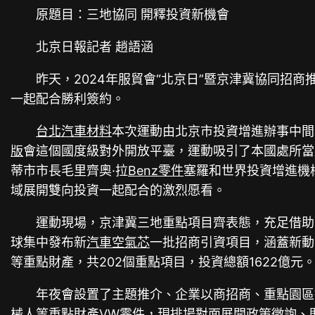
原題目：三地協同 開釋投資新機會
北京日報記者 趙語涵
昨天，2024年服貿會“北京日”暨京津冀協同招商
一起配合勝利簽約。
台北汽車材料
本次運動由北京市投資增進辦事中間
版
會這個國度級對外開放平臺，運動吸引了本國處所當
蒂市市長毛里齊奧·拉
Benz零件
塞羅和世界投資增進機
域展開雙向投資一起配合的激烈愿看。
運動現場，京津冀三地重點項目齊表態，充足借助
球集中發布新
汽車空氣芯
一批招商引資項目，涵蓋新動
等重點財產，共202個重點項目，投資總額1622億元
年夜會設置了主題推介、企業以商招商、重點園區
械人等重點財產
VW零件
，現排場對面展開政策徵詢、