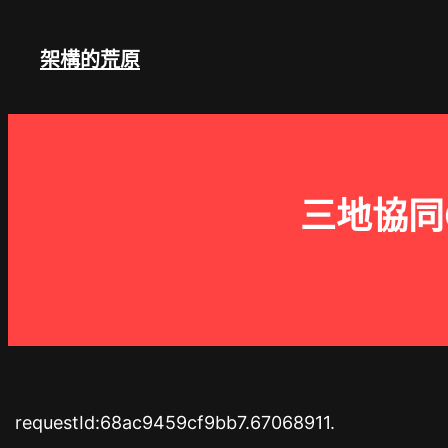
跳
至
架構的荒原
主
要
內
容
三地協同
requestId:68ac9459cf9bb7.67068911.