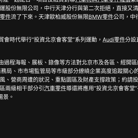
運股份無限公司，中行天津分行與第二次拒絕，直接又
零件
流了下來。天津歐柏威股份無限
BMW零件
公司，中
貿會時代舉行“投資北京會客堂”系列運動，
Audi零件
分設
由過程海報、展板、錄像等方法對北京市及各區、經開區
商務局、市市場監管局等市級部分繚繞企業高度追蹤關心
風、營商周遭的狀況、重點園區及財產支撐政策；約請
區兩級相干部分引
汽車零件
導還將應用“投資北京會客堂
場景。