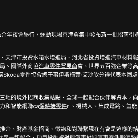
推介年夜會舉行，運動現場京津冀集中發布新一批招商引資一
、天津市投資
水箱水
增進局、河北省投資增進
汽車材料
局、國際外商協
汽車零件貿易商
會、世界五百強企業等
構
Skoda零件
協會總干事伊斯梅爾·艾沙欣分辨代表本國
三地的境外招商收集站點、全球一起配合伙伴等資本，
力和智能網聯ca
保時捷零件
r 、機械人、集成電路、氫能
。
推介、財產基金招商、徵詢和對聯繫現在有會是這樣的結局
財產一起配合、項目投融資對聯
汽車材料
汽車零件報價
繫