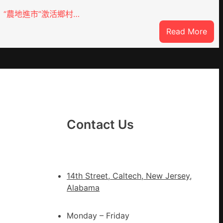
“農地進市”激活鄉村…
:
Read More
“到
九
宮
格
聚
YI
會
農
Contact Us
地
進
市”
激
14th Street, Caltech, New Jersey,
活
Alabama
村
落
Monday – Friday
成