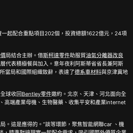
起配合重點項目202個，投資總額1622億元，24項
報價
局結合主辦。借
斯柯達零件
助服貿
油氣分離器改良
高層代表積極餐與加入。意年夜利阿斯蒂省省長兼阿斯
處所當局和國際組織致辭，表達了
德系車材料
與京津冀地
向全球收回
Bentley零件
邀約。北京、天津、河北面向全
、高端產業母機、生物醫藥、收集平安和產業internet
。這是應得的。”談等環節，聚焦智能網聯car 、機
談，精準對接現實一起配合需求，吸引國際外優質企業