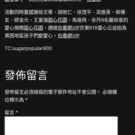
活動同時要感謝徐文華、胡依仁、徐茂平、梁進青、侯傳
友、繆金元、王富強
甜心花園
、馬達飛、余丹9名藝術家的
愛心捐贈
甜心花園
，通過
包養網VIP
京東618愛心公益拍為
貧困地區孩子們獻愛心。
包養網VIP
TC:sugarpopular900
發佈留言
發佈留言必須填寫的電子郵件地址不會公開。
必填欄
位標示為
*
留言
*