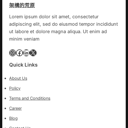
架構的荒原
期
文
Lorem ipsum dolor sit amet, consectetur
明
adipiscing elit, sed do eiusmod tempor incididunt
森
和
ut labore et dolore magna aliqua. Ut enim ad
診
minim veniam
所
家
Instagram
Facebook
LinkedIn
X
醫
科
Quick Links
實
行
About Us
站
防
Policy
疫
Terms and Conditions
步
隊
Career
高
Blog
舉
旗