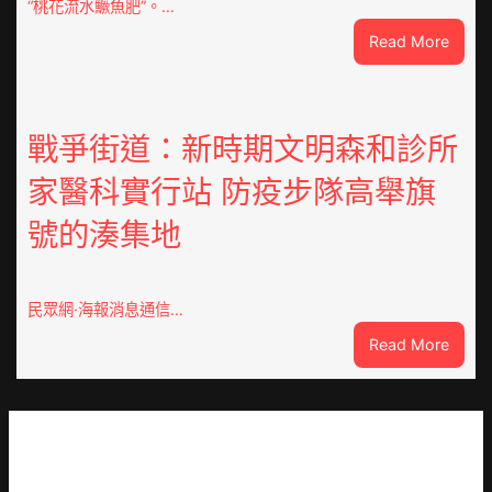
“桃花流水鱖魚肥”。…
我
:
Read More
在
因
鏈
特
博
而
會
勝
戰爭街道：新時期文明森和診所
挑
以
戰
家醫科實行站 防疫步隊高舉旗
產
拼
興
出
號的湊集地
農
一
查
條
包
全
養
民眾網·海報消息通信…
球
價
供
:
Read More
錢
應
戰
_
鏈
爭
中
街
國
道：
網
新
時