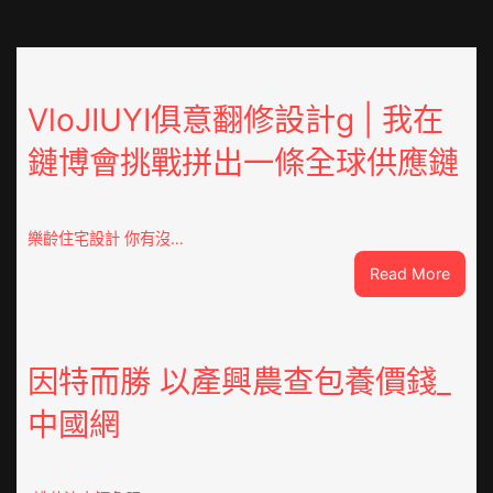
VloJIUYI俱意翻修設計g | 我在
鏈博會挑戰拼出一條全球供應鏈
樂齡住宅設計 你有沒…
:
Read More
VloJI
俱
意
翻
因特而勝 以產興農查包養價錢_
修
中國網
設
計
g
|