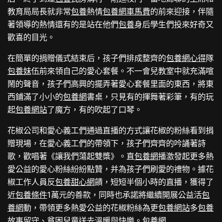
教育局局長就非常
包養
熱情
包養網車馬費
的前來迎接，伴隨
著領導的熱情還有的是站在他們
包養
身后學生們投來好奇又
歡喜的目光。
在簡單的捐贈儀式結束后，孩子們排成整齊的
包養網心得
隊
包養妹
伍前來領自己的愛心套餐。不一會兒教室中就充滿喧
鬧的聲音，孩子們高興的擺弄著愛心套餐里面的東西，將東
西鋪滿了小小的
包養網
書桌，只見有的揮舞著彩筆，有的玩
起
包養網站
了魔方，有的吹起了口琴。
花椒公司和愛心義工們通過直播的方式讓花椒的粉絲看到捐
贈現場，在愛心義工們的帶領下，孩子們齊齊的吟誦著詩
歌，歡唱著《讓我們蕩起雙槳》。直
包養網
播激發起更多熱
愛公益的愛心粉絲紛紛點贊，并為孩子們刷愛的禮物。據花
椒工作人員反
包養甜心網
饋，短短半個小時的直播，獲得了
近
包養條件
1萬元的善款，同時也承諾將繼續開展公益活
包
養網
動，帶領更多熱愛公益的花椒粉絲為更
包養網站
多
包養
故事
留守、貧困兒童送去溫暖與快樂。
包養網