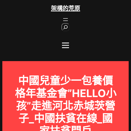
跳
架構的荒原
至
主
S
要
e
內
a
r
容
c
h
中國兒童少一包養價
格年基金會”HELLO小
孩”走進河北赤城茨營
子_中國扶貧在線_國