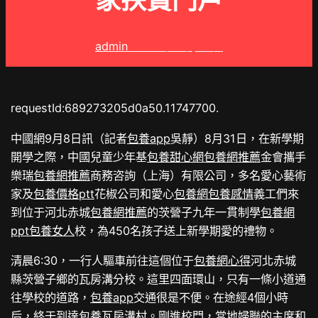
家扶貧門戶
admin
2025 年 8 月 6 日
requestId:689273205d0a50.11747700.
中國網9月8日訊（記者
包養app
吳靜）8月31日，在新學期
開學之際，中國兒童少年基
包養甜心網
包養網推薦
金會攜手
樂瑞
包養網推薦
商務咨詢（上海）有限公司，多名愛心藝術
家及
包養價格ptt
花椒公司和愛心
包養網
包養感情
義工們來
到位于河北赤城
包養網推薦
的茨營子九年一貫制學
包養網
ppt
包養女人
校，為450名孩子送上新學期愛的禮物。
清晨6:30，一行人驅車前往這個位于
包養網心得
河北赤城
縣茨營子鄉的瓦房溝分校。這里四面環山，只有一條小道通
往學校的道路，
包養app
交通很是不便。在途經4個小時
后，終于到達
包養
瓦房溝村。剛進校門，當地婦聯的主席和