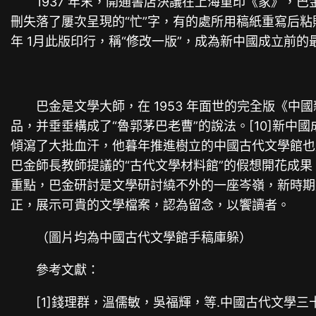
1937 年末，開通書店決議在上海重印《家》，
刪失落了屢次呈現的“忙”字，有的處所用稿紙重寫后粘
年 1月此版印行，稱“修改一版”，成為新中國成立前
巴金是文學大師，在 1953 年面世的完全版《
品，并垂垂構成了“魯郭茅巴老曹”的說法。[10]新
傾瀉了大批血汗，他暮年推進樹立的中國古代文學館也成為
巴金師長教師提議的“古代文學材料館”的假想開花成
重點，巴金研討是文學研討繞不外的一座岑嶺，新時期
正，展示可貴的文學檔案，認為留念，以饗讀者。
（圖片均為中國古代文學館手稿庫躲）
參考文獻：
[1]錢理群，溫儒敏，吳福輝，等.中國古代文學三十年(