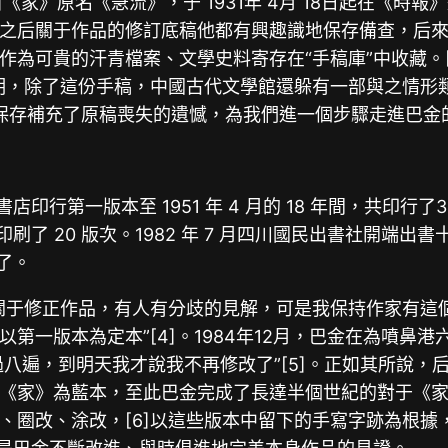
《家》原名《急流》，于 1931年 4月 18日起在《時
之后關于作品的修訂底稿他都有興趣識地保存備查，后
貴的汗青檔案、文學史料寄存在“手稿庫”中收藏。[3]202
，除了這份手稿，中國古代文學館還躲有一部與之情形類似
”的保存補充了原稿喪失的遺憾，為我們進一個步驟走進巴
開通書店印行第一版本至 1951 年 4 月的 18 年間，共
年間又印刷了 20 版次。1982 年 7 月四川國民出書社
了。
關于修正作品，有人有分歧的見解，可是我保持作家有這個
第一版本為定本”[4]。1984年12月，巴金在為噴鼻
八遍，到明天我才說我不再修改了”[5]。正如其所說，后來
《家》為藍本，至此巴金完成了長達半個世紀的對于《
、圈改、涂改，[6]以這些版本中留下的手寫字跡為根據