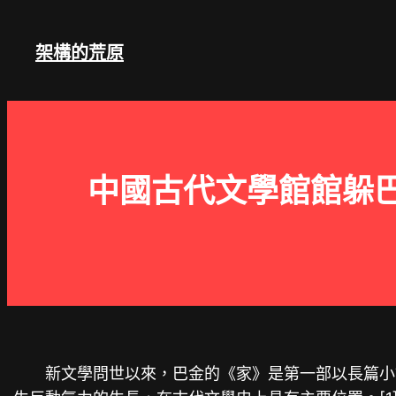
跳
至
架構的荒原
主
要
內
容
中國古代文學館館躲巴
新文學問世以來，巴金的《家》是第一部以長篇小