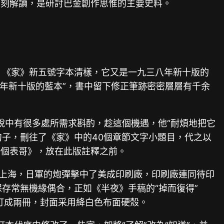
深刻解讀，是研討巴金創作思惟的主要史料。
。《家》新五號字本清樣，它又是一九三八年新十版的
八年新十版的藍本”，書中留下修正筆跡密密層層有千余
說中有很多處所需求斟酌，趁這個機遇，他“耐煩地把它
句子，刪往了《家》中的40個章節文字小題目，代之以
一個表哥》，放在此版註釋之前。
了上海，日軍的炮彈擊中了美成印刷廠，印刷廠連同待印
保存常無機緣偶合，正如《半夜》手稿的“掉而復得”
訂成兩冊，封面采用絳白色布面硬殼。