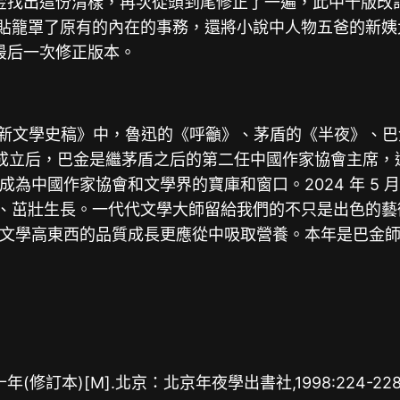
巴金找出這份清樣，再次從頭到尾修正了一遍，此中十版改訂
貼籠罩了原有的內在的事務，還將小說中人物五爸的新姨太
的最后一次修正版本。
中國新文學史稿》中，魯迅的《呼籲》、茅盾的《半夜》、
中國成立后，巴金是繼茅盾之后的第二任中國作家協會主席
中國作家協會和文學界的寶庫和窗口。2024 年 5 月
果、茁壯生長。一代代文學大師留給我們的不只是出色的
文學高東西的品質成長更應從中吸取營養。本年是巴金師長
修訂本)[M].北京：北京年夜學出書社,1998:224-228