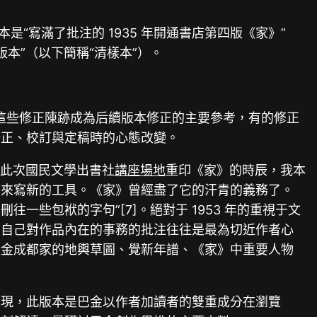
“寫滿了批注的 1935 年開通書店第四版《家》”
本”（以下簡稱“清樣本”）。
，這些修正陳跡成為后續版本修正的主要參考，有的修正
修正、校訂與定稿時的心態改變。
“此次國民文學出書社
講座場地
重印《家》的時辰，我本
神來寫新的工具。《家》曾經盡了它的汗青的義務了。
些包袱的字句”[7]。絕對于 1953 年的重視于文
者自己對作品內在的事務的批注往往是最為切近作者心
巴金成都家的地輿草圖、覺新年譜、《家》中重要人物
表現，此版本是巴金以作者加讀者的雙重成分在瀏覽