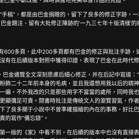
恰是巴金不斷改進、與時俱進地完美本身作品的見證。
手稿”，都是由巴金捐贈的，留下了良多的修正字跡，一本是
巴金題注、留有大批修正陳跡的‘一九三七年十版清樣’的版
有600多頁，此中200多頁都有巴金的修正與批注手跡
沒有在后續版本對照中獲得印證，表現了巴金在此時代
正，巴金通覽全文深刻思慮后細心修正，并在后記中寫道：
粉飾二十二年前本身的毛病，並且我還想用我以后的精
遍，不外我改的只是那些用字不當當的處所，同時我也刪往一
更顯彌足可貴。閱書時批注是傳統文人的瀏覽習氣，作
下了良多關于小說中不曾準確描繪的內在的事務，好比
貴的寫作“備忘錄”。
第一版的《家》中看不到，在后續的版本中也沒有直接