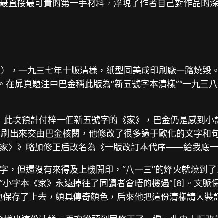
最直接最可貴的第一手材料，浮現了作者自己對作品的
上），一九三七年十版清樣，紙型同美成印刷廠一路燒毀
”。在扉頁題注中巴金稱此版為“新五號字本清樣”“一九三
》，此次預計付梓一個新五號字的《家》，巴金仍是感到小
”印刷出來交由巴金核閱，他修改了很多過于歐化的文字和
家〉》略加修正后改名為《十版改訂本代序——給我底
字，但還沒有來得及上機開印，“八一三”的烽火就燒到
小字本《家》永遠掉往了同讀者會晤的機遇”[8]。文脈
幸地保存了上去，頗具傳奇顏色，后來他把這份清樣請人裝