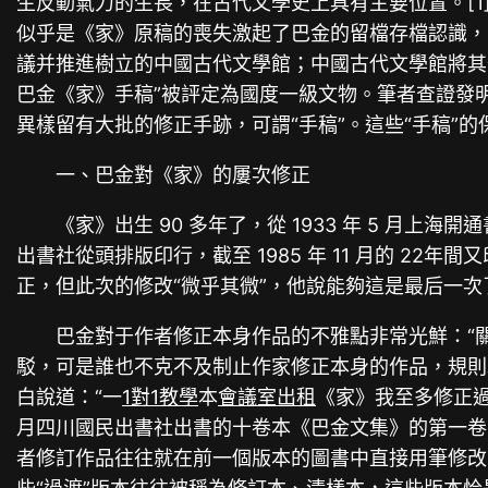
生反動氣力的生長，在古代文學史上具有主要位置。[1]
似乎是《家》原稿的喪失激起了巴金的留檔存檔認識，
議并推進樹立的中國古代文學館；中國古代文學館將其作為可
巴金《家》手稿”被評定為國度一級文物。筆者查證發明
異樣留有大批的修正手跡，可謂“手稿”。這些“手稿
一、巴金對《家》的屢次修正
《家》出生 90 多年了，從 1933 年 5 月上海
出書社從頭排版印行，截至 1985 年 11 月的 22
正，但此次的修改“微乎其微”，他說能夠這是最后一次
巴金對于作者修正本身作品的不雅點非常光鮮：“
駁，可是誰也不克不及制止作家修正本身的作品，規則以
白說道：“一
1對1教學
本
會議室出租
《家》我至多修正過
月四川國民出書社出書的十卷本《巴金文集》的第一卷
者修訂作品往往就在前一個版本的圖書中直接用筆修改