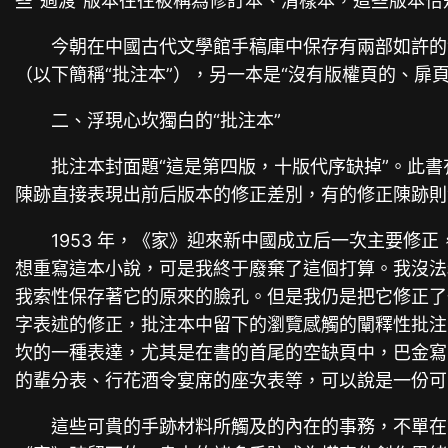
些“過渡”版本往往被稱為修訂本、清樣本，這些版本
今朝在中國古代文學館手稿庫中保存有兩部如許的“
（以下簡稱“批注本”），另一本是“沒有版權頁的、扉頁
二、浮現心坎獨白的“批注本”
批注本封面題“這是第四版，十版代序缺掉”。此書
陳跡直接表現出前后版本的修正差別，有的修正陳跡則
1953 年，《家》迎來新中國成立后一次主要修
想重寫這本小說，可是我終于廢棄了這個打算。我沒法
我索性保存著它的原來的臉孔。但是我仍是把它修正了一
字表述的修正，批注本中留下的瀏覽感觸的闡釋性批注
坎的一種表達，尤其是在書的首尾的空缺頁中，巴金寫
的輩分表、行花酒令宴席的座次表等，可以說是一份可
這些可貴的手跡材料所觸及的內在的事務，不單在