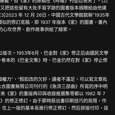
報》連載，但《家》的原稿在《時報》刊登后喪失了。[2]
來又把這些留有大批手寫字跡的圖書版本捐贈給由他建
3 年 12 月 26日，中國古代文學館館躲“1935年
的修訂底稿，即 1937 年版本《家》的圖書，書內
金的心坎世界、創作故事供給了線索。
印行了32版次。1953年6月，巴金對《家》修正后由國民文學
開端出書十卷本的《巴金文集》時，巴金仍然在對《家》停止修
權力”，“假如改的欠好，讀者不滿足，可以寫文章批
港六合圖書無限公司刊行的《急流三部曲》所寫的序中明
《家》的重版再印與收錄進選集等都以 1982 年 7
家》的修正修訂。由于那時辰出書印刷技巧的局限，作
，在上一版的基本長進行修正修訂，然后排版付印，這