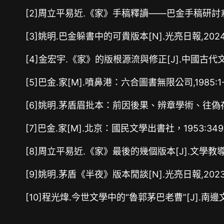
[2]周立平易近.《家》手稿釋讀——巴金手稿研討系列之一[
[3]姚明.巴金躲書中的可貴版本[N].光亮日報,2024-05
[4]金宏宇.《家》的版根源流與修正[J].中國古代文學研討
[5]巴金.家[M].噴鼻港：六合圖書無限公司,1985:1-
[6]姚明.茅盾眉批本：前因後果、辨章學術、往偽存真[J]
[7]巴金.家[M].北京：國民文學出書社，1953:349
[8]周立平易近.《家》最後的幾個版本[J].文學教導(下),2
[9]姚明.茅盾《半夜》版本閒談[N].光亮日報,2023-12
[10]程光煒.今世文學中的“魯郭茅巴老曹”[J].南邊文壇,2