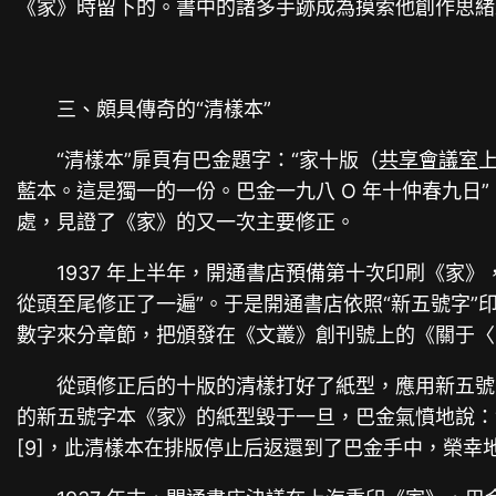
《家》時留下的。書中的諸多手跡成為摸索他創作思緒
三、頗具傳奇的“清樣本”
“清樣本”扉頁有巴金題字：“家十版（
共享會議室
藍本。這是獨一的一份。巴金一九八 O 年十仲春九日
處，見證了《家》的又一次主要修正。
1937 年上半年，開通書店預備第十次印刷《家
從頭至尾修正了一遍”。于是開通書店依照“新五號字
數字來分章節，把頒發在《文叢》創刊號上的《關于〈
從頭修正后的十版的清樣打好了紙型，應用新五號
的新五號字本《家》的紙型毀于一旦，巴金氣憤地說：“
[9]，此清樣本在排版停止后返還到了巴金手中，榮