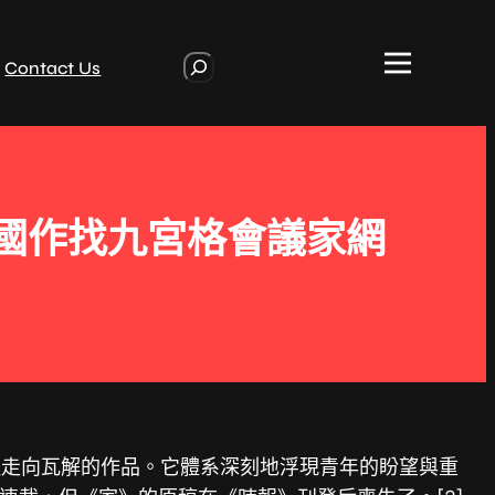
S
Contact Us
e
a
r
c
h
中國作找九宮格會議家網
慢走向瓦解的作品。它體系深刻地浮現青年的盼望與重