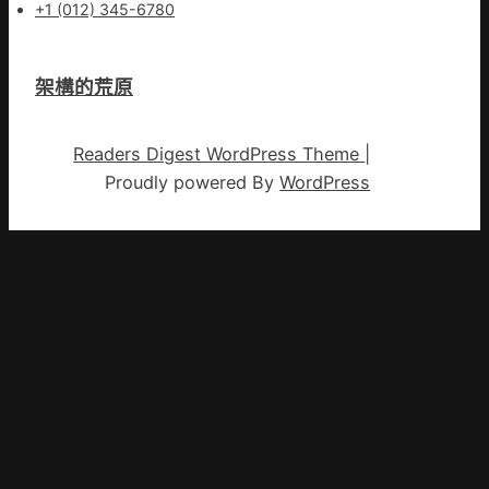
+1 (012) 345-6780
架構的荒原
Readers Digest WordPress Theme
|
Proudly powered By
WordPress