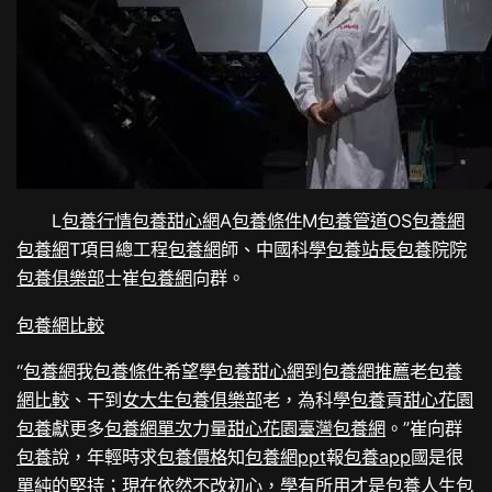
L
包養行情
包養甜心網
A
包養條件
M
包養管道
OS
包養網
包養網
T項目總工程
包養網
師、中國科學
包養站長
包養
院院
包養俱樂部
士崔
包養網
向群。
包養網比較
“
包養網
我
包養條件
希望學
包養甜心網
到
包養網推薦
老
包養
網比較
、干到
女大生包養俱樂部
老，為科學
包養
貢
甜心花園
包養
獻更多
包養網單次
力量
甜心花園
臺灣包養網
。”崔向群
包養
說，年輕時求
包養價格
知
包養網ppt
報
包養app
國是很
單純的堅持；現在依然不改初心，學有所用才是
包養
人生
包