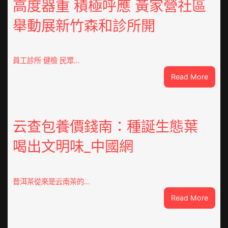
高度器重 積極呼應 黃家營社區
舉動展新竹森和診所開
員工診所 健檢 民眾…
:
Read More
高
度
器
重
云查包養價錢南：種誕生態葉
積
喝出文明味_中國網
極
呼
應
黃
普洱茶從來是云南茶的…
家
:
Read More
營
云
社
查
區