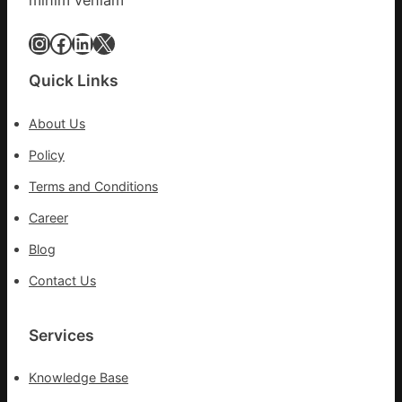
科
復
Instagram
Facebook
LinkedIn
X
病
院
Quick Links
盡
心
About Us
盡
力
Policy
防
Terms and Conditions
控
疫
Career
情
Blog
Contact Us
Services
Knowledge Base