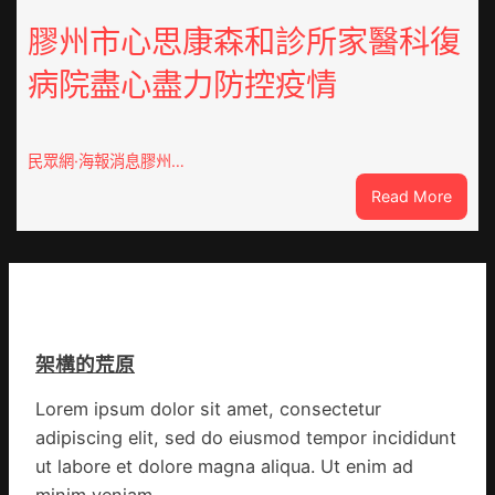
包
舉
養
膠州市心思康森和診所家醫科復
動
價
展
病院盡心盡力防控疫情
錢
新
南：
竹
種
森
誕
和
民眾網·海報消息膠州…
生
診
:
Read More
態
所
膠
葉
開
州
喝
市
出
心
文
思
明
康
味
架構的荒原
森
_
和
中
Lorem ipsum dolor sit amet, consectetur
診
國
adipiscing elit, sed do eiusmod tempor incididunt
所
網
家
ut labore et dolore magna aliqua. Ut enim ad
醫
minim veniam