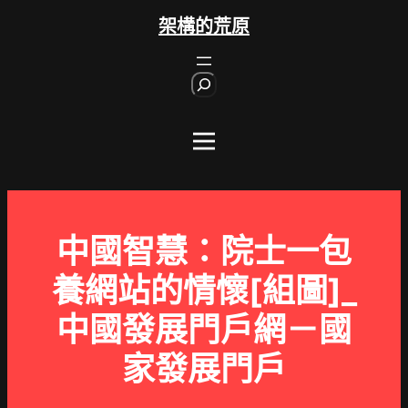
跳
架構的荒原
至
主
S
要
e
內
a
r
容
c
h
中國智慧：院士一包
養網站的情懷[組圖]_
中國發展門戶網－國
家發展門戶