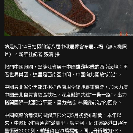
這是5月14日拍攝的第八屆中俄展覽會布展示場（無人機照
片）。新華社記者 張濤 攝
掀開中國輿圖，黑龍江省居于中國雄雞邦畿的西南邊境；再
看世界輿圖，這里是西南亞中間、中國向北開放“前沿”。
中國最北省份黑龍江搶抓西南周全復興嚴重機會，加大力度
中國最北自貿實驗區扶植，深度融進共建“一帶一路”，出力
搭開國際一起配合平臺，盡力完成“末梢變前沿”的回身。
中國鐵路哈爾濱局團體無限公司5月初發布新聞，本年以
來，中歐班列“東通道”滿洲里、綏芬河、同江鐵路港口通行
量衝破2000列、輸送貨色21萬標箱，同比分辨增加7%、