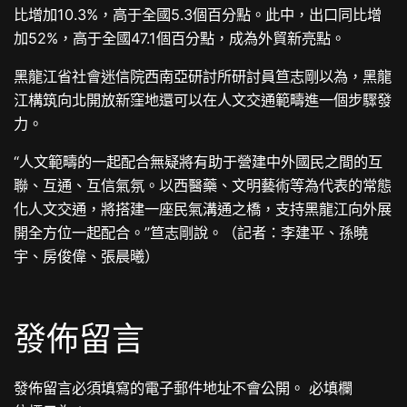
比增加10.3%，高于全國5.3個百分點。此中，出口同比增
加52%，高于全國47.1個百分點，成為外貿新亮點。
黑龍江省社會迷信院西南亞研討所研討員笪志剛以為，黑龍
江構筑向北開放新窪地還可以在人文交通範疇進一個步驟發
力。
“人文範疇的一起配合無疑將有助于營建中外國民之間的互
聯、互通、互信氣氛。以西醫藥、文明藝術等為代表的常態
化人文交通，將搭建一座民氣溝通之橋，支持黑龍江向外展
開全方位一起配合。”笪志剛說。（記者：李建平、孫曉
宇、房俊偉、張晨曦）
發佈留言
發佈留言必須填寫的電子郵件地址不會公開。
必填欄