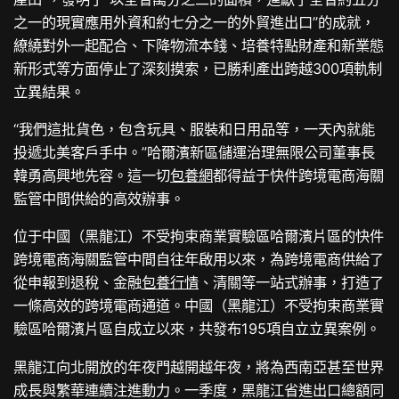
之一的現實應用外資和約七分之一的外貿進出口”的成就，
繚繞對外一起配合、下降物流本錢、培養特點財產和新業態
新形式等方面停止了深刻摸索，已勝利產出跨越300項軌制
立異結果。
“我們這批貨色，包含玩具、服裝和日用品等，一天內就能
投遞北美客戶手中。”哈爾濱新區儲運治理無限公司董事長
韓勇高興地先容。這一切
包養網
都得益于快件跨境電商海關
監管中間供給的高效辦事。
位于中國（黑龍江）不受拘束商業實驗區哈爾濱片區的快件
跨境電商海關監管中間自往年啟用以來，為跨境電商供給了
從申報到退稅、金融
包養行情
、清關等一站式辦事，打造了
一條高效的跨境電商通道。中國（黑龍江）不受拘束商業實
驗區哈爾濱片區自成立以來，共發布195項自立立異案例。
黑龍江向北開放的年夜門越開越年夜，將為西南亞甚至世界
成長與繁華連續注進動力。一季度，黑龍江省進出口總額同