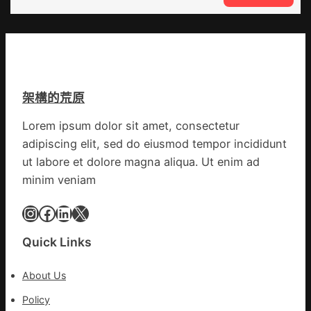
應
戰
_
鏈
爭
中
街
國
道：
網
新
時
架構的荒原
期
文
Lorem ipsum dolor sit amet, consectetur
明
adipiscing elit, sed do eiusmod tempor incididunt
森
和
ut labore et dolore magna aliqua. Ut enim ad
診
minim veniam
所
家
Instagram
Facebook
LinkedIn
X
醫
科
Quick Links
實
行
About Us
站
防
Policy