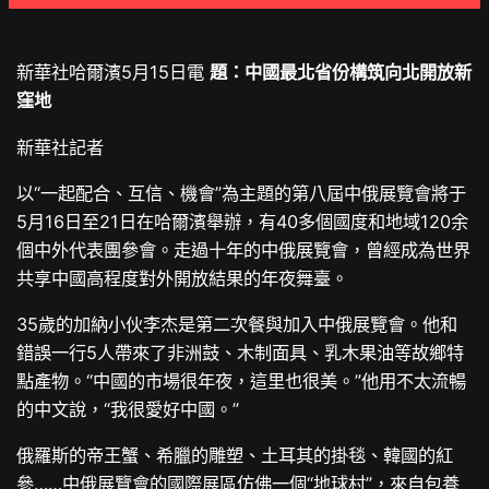
新華社哈爾濱5月15日電
題：中國最北省份構筑向北開放新
窪地
新華社記者
以“一起配合、互信、機會”為主題的第八屆中俄展覽會將于
5月16日至21日在哈爾濱舉辦，有40多個國度和地域120余
個中外代表團參會。走過十年的中俄展覽會，曾經成為世界
共享中國高程度對外開放結果的年夜舞臺。
35歲的加納小伙李杰是第二次餐與加入中俄展覽會。他和
錯誤一行5人帶來了非洲鼓、木制面具、乳木果油等故鄉特
點產物。“中國的市場很年夜，這里也很美。”他用不太流暢
的中文說，“我很愛好中國。”
俄羅斯的帝王蟹、希臘的雕塑、土耳其的掛毯、韓國的紅
參……中俄展覽會的國際展區仿佛一個“地球村”，來自
包養