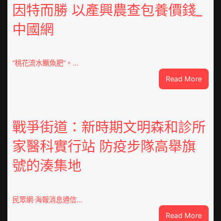
翻
因特而勝 以產興農查包養價錢_
修
中國網
設
計
g
|
“桃花流水鱖魚肥”。…
我
:
Read More
在
因
鏈
特
博
而
會
勝
戰爭街道：新時期文明森和診所
挑
以
戰
家醫科實行站 防疫步隊高舉旗
產
拼
興
出
號的湊集地
農
一
查
條
包
全
養
民眾網·海報消息通信…
球
價
供
:
Read More
錢