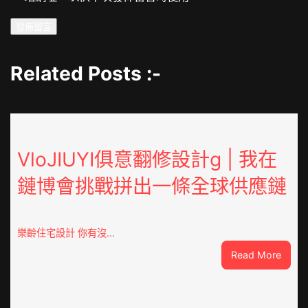
Related Posts :-
VloJIUYI俱意翻修設計g | 我在
鏈博會挑戰拼出一條全球供應鏈
樂齡住宅設計 你有沒…
:
Read More
VloJI
俱
意