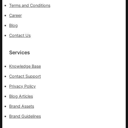
疫
Terms and Conditions
步
隊
Career
高
Blog
舉
旗
Contact Us
號
的
湊
Services
集
地
Knowledge Base
Contact Support
Privacy Policy
Blog Articles
Brand Assets
Brand Guidelines