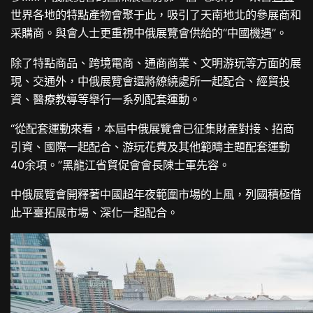
世界各地的特點產物會聚于此，吸引了天南地北的參展商和
采購商。與會人士更重視中俄展覽會供給的“中國機遇”。
除了特點商品、跨境電商、通商商業、文明游玩等方面的展
現、交通外，中俄展覽會還將繚繞處所一起配合、經貿投
資、醫療教導等舉行一系列配套運動。
“從配套運動來看，本屆中俄展覽會已征集財產對接、招商
引資、國際一起配合、游玩花費及其他範疇主題配套運動
40余項。”黑龍江省貿促會會長陳士軍先容。
中俄展覽會開釋著中國超年夜範圍市場的上風，列國積極借
此平臺拓展市場、深化一起配合。