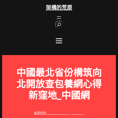
跳
架構的荒原
至
主
S
要
e
內
a
r
容
c
h
中國最北省份構筑向
北開放查包養網心得
新窪地_中國網
admin
2024 年 6 月 25 日