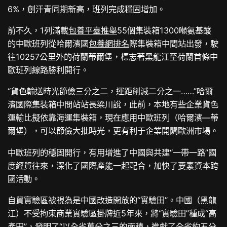
6%，創汗青同期新高，班列完成穩固增加。
前不久，1列滿載
包養平臺推舉
55個集裝箱1300噸氨基酸
的中歐班列從哈爾濱國
包養網排名
際集裝箱中間站出發，駛
往10257公里外的荷蘭蒂爾堡，標志著黑龍江至荷蘭首條中
歐班列線路勝利開行。
“貨色輸送時光節儉三分之二，運距削減二分之一……”哈爾
濱國際集裝箱中間站站長梁川說，此前，本地有些企業貨色
運輸比擬依靠海運集裝箱，現在應用中歐班列（哈爾濱—蒂
爾堡），可以節儉大批時光，更有利于企業開闢歐洲市場。
中歐班列的穩固開行，有用增進了中國與共建“一帶一路”國
度經貿往來，深化了國際產能一起配合，加快了要素資本跨
國活動。
自貿實驗區被視為是中國改造開放的“實驗田”。中國（黑龍
江）不受拘束商業實驗區掛牌近5年來，將“實驗田”種成“高
產田”，發明了“以全省萬分之三的面積，進獻了全省約五分