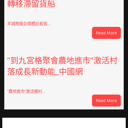
轉移滯留貨船
時
期
文
明
羊城晚報全媒體記者張…
森
:
Read More
和
風
診
雨
所
中
家
緊
“到九宮格聚會農地進市”激活村
醫
急
科
落成長新動能_中國網
JIUYI
實
俱
行
意
站
豪
防
“農地進市”激活鄉村…
宅
疫
:
Read More
設
步
“到
計
隊
九
轉
高
宮
移
舉
格
滯