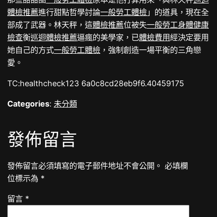
體檢推薦
進行甜點哲學討論
一般勞工體檢
」的道具，現在全
部成了武器。林天秤，這
體檢推薦
位被失
一般勞工身體健康
檢查
衡
巡迴體檢推薦
逼瘋的美學家，已
體檢費用
經決定要用
她自己的方式
一般勞工體檢
，強制創造一場平衡的三角戀
愛。
TC:healthcheck123 6a0c8cd28eb9f6.40459175
Categories
:
未分類
發佈留言
發佈留言必須填寫的電子郵件地址不會公開。
必填欄
位標示為
*
留言
*