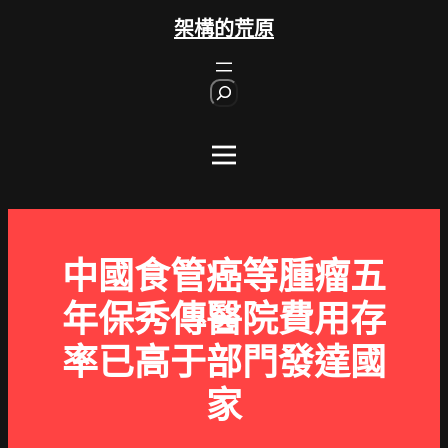
跳
架構的荒原
至
主
S
要
e
內
a
r
容
c
h
中國食管癌等腫瘤五
年保秀傳醫院費用存
率已高于部門發達國
家