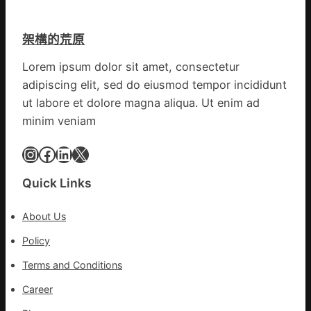
旗
聚
留
號
會
貨
的
架構的荒原
農
船
湊
地
集
Lorem ipsum dolor sit amet, consectetur
進
地
adipiscing elit, sed do eiusmod tempor incididunt
市”
激
ut labore et dolore magna aliqua. Ut enim ad
活
minim veniam
村
落
Instagram
Facebook
LinkedIn
X
成
長
Quick Links
新
動
About Us
能
_
Policy
中
Terms and Conditions
國
網
Career