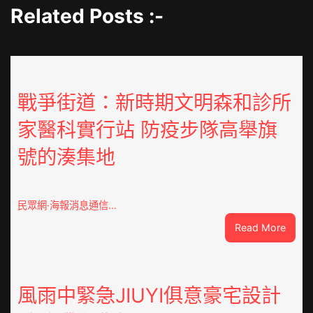
Related Posts :-
戰爭街道：新時期文明森和診所
家醫科實行站 防疫步隊高舉旗
號的湊集地
民眾網·海報消息通信…
:
Read More
戰
爭
街
道：
風雨中緊急JIUYI俱意豪宅設計
新