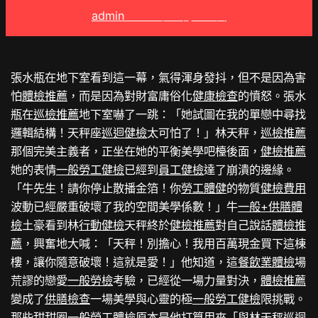
admin
2026 年 5 月 20 日
張水瓶在地下室看到這一幕，氣得渾身發抖，但不是因為害
怕
體檢推薦
，而是因為對財富庸俗化
健康檢查
的憤怒。張水
瓶在
巡檢推薦
地下室嚇了一跳：「她試圖在我的單戀中尋找
邏輯結構！天秤座
巡迴健檢
太可怕了！」林天秤，
巡檢推薦
那個完美主義者，正坐在她的平衡美學吧檯後面，
健檢推薦
她的表情
一般勞工健檢
已經到
員工健檢
達了崩潰的邊緣。
「牛先生！請你停止散播金箔！你
勞工體健
的物質
健檢費用
波動已經嚴重破壞了我的空間美學係數！」牛
一般+供膳體
檢
土豪看到林
行動健檢
天秤終於
健檢推薦
對自己說話
體檢推
薦
，興奮地大喊：「天秤！別擔心！我用百萬現金買下這棟
樓，讓你隨意破壞！這就是愛！」他知道，這
餐飲業體檢
場
荒謬的戀愛
一般勞檢
考驗，已經從一場力量對決，
體檢推薦
變成了
供膳檢查
一場美學與心靈的極
一般勞工健檢
限挑戰。
那些甜甜圈
一般勞工體檢
原本是他打算用來「與林天秤
巡迴