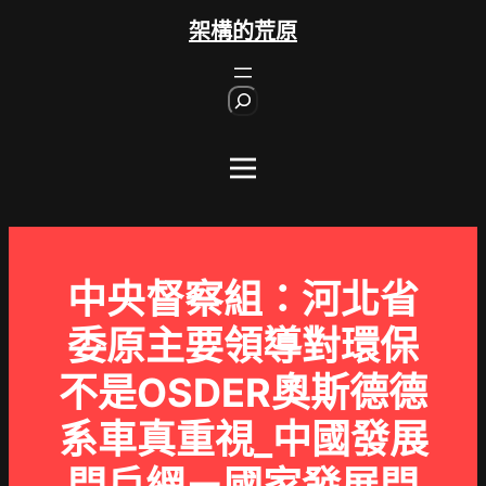
跳
架構的荒原
至
主
S
要
e
內
a
r
容
c
h
中央督察組：河北省
委原主要領導對環保
不是OSDER奧斯德德
系車真重視_中國發展