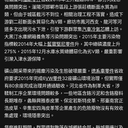
臭問題突出。滏陽河邯鄲市區段上游張莊橋斷面水質為III
類，但由于城區截污不到位，相關治理工程不落實，造成下
游劉二莊斷面水質惡化為V類。廊坊市鳳河西支、龍河等河
道多次出現污水下泄，引發下游群眾集
汽車冷氣芯
體上訪。
大黑汀水庫網箱養魚等污染問題突出，2015年主要污染物
指標較2014年大幅上
藍寶堅尼零件
升，其中總磷濃度上升
275%，2015年12月水庫水質總體惡化為劣Ⅴ類，嚴重影響
引灤入津水源保障。
礦山開采帶來的揚塵污染及生態破壞嚴重，
德系車零件
省政
府要求2015年完成6
VW零件
32座礦山環境治理，但實際僅
有80余座完成治理并通過驗收。河北省作為制革大省，涉
鞣制工序企業環境問題較多，一些地區含鉻污泥和含鉻廢料
長期堆存，蠡縣興雅泰皮業、保定若斯特皮革、邢臺南宮正
浩皮草、辛集宏四海皮革等企業產生的危險廢物沒有有效收
集處理，環境隱患突出。
督察進駐期間，群眾還對散落在城鄉結合部、縣城周邊以及