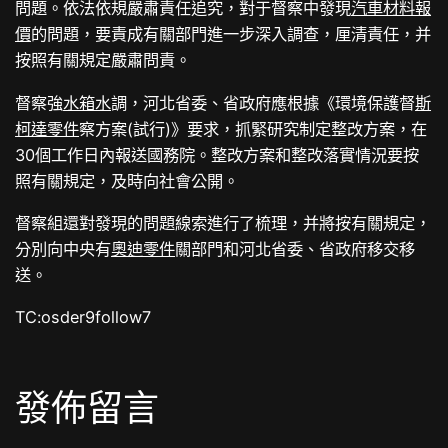
問題。依法依規嚴肅責任追究，對于督察中發現
汽車材料報
價
的問題，要責成有關部門進一步深入調查，厘清責任，并
按照有關規定嚴肅問責。
督察強
水箱水
調，河北省委、省政府應根據《環境保護督
斯
柯達零件
察方案(試行)》要求，抓緊研究制定整改方案，在
30個工作日內報送國務院。整改方案和整改落實情況要按
照有關規定，及時向社會公開。
督察組還對發現的問題線索進行了梳理，并將按有關規定，
分別向中央有
奧迪零件
關部門和河北省委、省政府移交移
送。
TC:osder9follow7
發佈留言