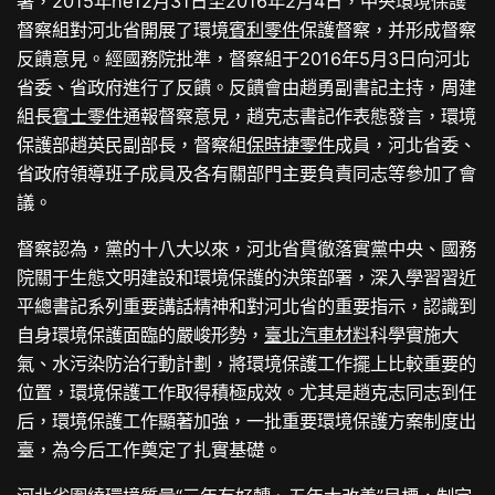
署，2015年he12月31日至2016年2月4日，中央環境保護
督察組對河北省開展了環境
賓利零件
保護督察，并形成督察
反饋意見。經國務院批準，督察組于2016年5月3日向河北
省委、省政府進行了反饋。反饋會由趙勇副書記主持，周建
組長
賓士零件
通報督察意見，趙克志書記作表態發言，環境
保護部趙英民副部長，督察組
保時捷零件
成員，河北省委、
省政府領導班子成員及各有關部門主要負責同志等參加了會
議。
督察認為，黨的十八大以來，河北省貫徹落實黨中央、國務
院關于生態文明建設和環境保護的決策部署，深入學習習近
平總書記系列重要講話精神和對河北省的重要指示，認識到
自身環境保護面臨的嚴峻形勢，
臺北汽車材料
科學實施大
氣、水污染防治行動計劃，將環境保護工作擺上比較重要的
位置，環境保護工作取得積極成效。尤其是趙克志同志到任
后，環境保護工作顯著加強，一批重要環境保護方案制度出
臺，為今后工作奠定了扎實基礎。