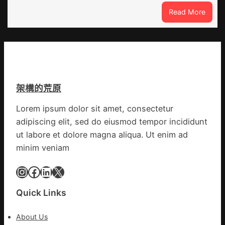
宅
疫
:
Read More
設
步
“到
計
隊
九
轉
高
宮
移
舉
格
滯
旗
聚
留
號
會
貨
的
架構的荒原
農
船
湊
地
集
Lorem ipsum dolor sit amet, consectetur
進
地
adipiscing elit, sed do eiusmod tempor incididunt
市”
激
ut labore et dolore magna aliqua. Ut enim ad
活
minim veniam
村
落
Instagram
Facebook
LinkedIn
X
成
長
Quick Links
新
動
About Us
能