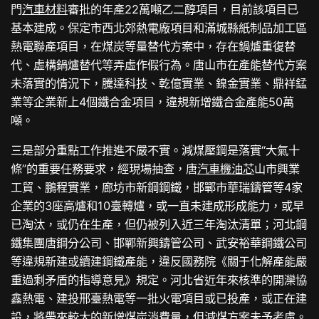
門
汽車材料
審批的年產22萬噸乙二醇項目，目前該項目已
基本建成。保定市西北郊熱電廠項目和滿城縣紙制品加工區
熱電聯產項目，在煤炭等量替代方案中，存在鍋爐重復替
代、虛構鍋爐替代等弄虛作假行為。唐山市在產能替代方案
未落實的情況下，騰達科技、乾億實業、鎳金實業、鼎祥錳
業等企業新上4個鐵合金項目，違規新增鐵合金產能50萬
噸。
三是部分重點工作推進不嚴不實。減煤壓鋼是落實“大氣十
條”的重要任務要求，經現場抽查，唐
汽車機油芯
山市興業
工貿、鵬程實業，廊坊市新鋼鋼鐵，邯鄲市華瑞鑄管等4家
企業的3座高爐和10臺轉爐，或一直未建成形成能力，或早
已淘汰，或仍在生產，但仍被列入近三年淘汰清單；河北鋼
鐵集團唐鋼分公司、邯鄲新興鑄管公司、武安裕華鋼鐵公司
等違規新建或續建鋼鐵產能，違反國務院《關于化解產能嚴
重過剩矛盾的指導意見》規定。河北省近年來核準的開灤協
鑫熱電、建投邢臺熱電等一批火電項目或已投產，或正在建
設，將帶來較大的新增煤炭消費量，但減煤方案未予考慮。