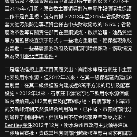
層層衰減。根據督察談話中各級領導干部的反映，2013年
至2015年7月間，原省委主要領導對
汽車零件報價
環境保護
工作不是真重視，沒有真抓。2013年至2015年省級財政配
套大氣污染防治專項資金僅占中央財政撥款的15.5%；省發
展改革委等有關責任部門在壓鋼減煤、散煤治理、油品質控
等方面監督檢查流于形式；一些地方重發展、輕保護現象較
為普遍，一些基層黨委政府及有關部門環保懶政、惰政情況
較為突出
臺北汽車零件
。
二是違法違規上馬項目問題突出。崗南水庫是石家莊市主要
地表飲用水水源，但2012年以來，在其一級保護區內建成9
套別墅，在其二級保護區內建成近8萬平方米的培訓及配套
設施。2012年以來，石家莊市滹沱河地下飲用水水源保護
區內陸續建成142套別墅及配套網球場、售樓部等。邯鄲市
武安新峰煤制天然氣綜合利用項目，已由省、市有關部門分
別辦理了相關手續，但該項目不符合國家產業政策要求。
Bentley零件
2012年12月，衡水深州市政府主要領導違規
干涉項目審批，責成當地有關部門越級核準應由國家有關部