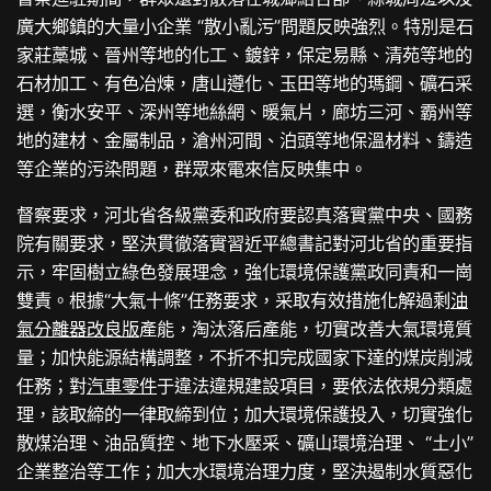
廣大鄉鎮的大量小企業 “散小亂污”問題反映強烈。特別是石
家莊藁城、晉州等地的化工、鍍鋅，保定易縣、清苑等地的
石材加工、有色冶煉，唐山遵化、玉田等地的瑪鋼、礦石采
選，衡水安平、深州等地絲網、暖氣片，廊坊三河、霸州等
地的建材、金屬制品，滄州河間、泊頭等地保溫材料、鑄造
等企業的污染問題，群眾來電來信反映集中。
督察要求，河北省各級黨委和政府要認真落實黨中央、國務
院有關要求，堅決貫徹落實習近平總書記對河北省的重要指
示，牢固樹立綠色發展理念，強化環境保護黨政同責和一崗
雙責。根據“大氣十條”任務要求，采取有效措施化解過剩
油
氣分離器改良版
產能，淘汰落后產能，切實改善大氣環境質
量；加快能源結構調整，不折不扣完成國家下達的煤炭削減
任務；對
汽車零件
于違法違規建設項目，要依法依規分類處
理，該取締的一律取締到位；加大環境保護投入，切實強化
散煤治理、油品質控、地下水壓采、礦山環境治理、 “土小”
企業整治等工作；加大水環境治理力度，堅決遏制水質惡化