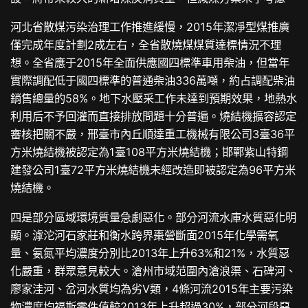
河北省散煤污染治理工作推進緩慢，2015年潔凈型煤推廣
僅完成年度計劃2成左右，全省散燒煤煤質達標情況不理
想。全省應于2015年全面供應國四標準車用柴油，但當年
實際調配低于國四標準的普通柴油336萬噸，約占調配柴油
銷售總量的58%。地下水壓采工作未達到預期效果，地熱水
利用后不予回灌而直接排放問題十分普遍。燒結機擴容認定
審核把關不嚴，邢臺市內丘順達重工機械有限公司3臺36平
方米燒結機被認定為1臺108平方米燒結機；邯鄲紫山特鋼
建發公司1臺72平方米燒結機未經改造即被認定為96平方米
燒結機。
四是部分區域環境質量急劇惡化。部分河流水庫水質惡化明
顯。滹沱河石家莊和衡水跨界棗營斷面2015年化學需氧
量、氨氮平均濃度分別比2013年上升63%和21%，水質惡
化嚴重，群眾意見較大。滄州市域范圍內滄浪渠、石碑河、
廖家洼河、岔河水質均為劣V類，4條河流2015年主要污染
物濃度均
福斯零件
值較2013年上升超過30%，部分河段惡