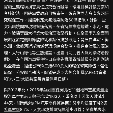
河北省圍繞環境質量“三年有好轉、五年大改善”目標，制定
實施生態環境損害責任追究暫行辦法、環境目標評價方案和
考核辦法，明確黨委政府目標責任。張慶偉同志多次專題研
究環保工作，組織制定大氣污染防治50條措施，針對一些
突出環境問題現場督辦落實。全省持續推進鋼鐵、水泥、電
力、玻璃等四大行業大氣治理攻堅行動，在全國率先全面開
展燃煤發電機組節能降耗和超低排放改造；開展白洋淀、衡
水湖、北戴河近岸海域等環境綜合整治，推進京津風沙源治
理、太行山綠化等生態建設。出臺《河北省大氣污染防治條
例》，在全國
汽車零件進口商
率先實現省域縣級空氣監測站
點全覆蓋；組建省市縣三級600余人的環保警察隊伍，強化
環保、公安聯合執法。圓滿完成亞太經合組織(APEC)會議
和“九•三”大閱兵空氣質量保障任務。
與2013年比，2015年
Audi零件
河北省11個地市空氣質量達
標
汽車空氣芯
天數平均增加63天，重度以上污染天數減少
44天，細顆粒物(PM
汽車零件貿易商
2.5)平均濃度下降2
德
系車材料
8.7%，大氣環境質量持續穩步改善；全省地表水