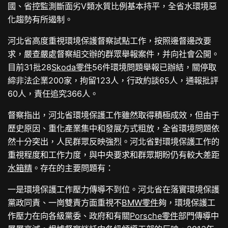
國、省控監測斷面劣V類水質比例基本持平，全省水環境惡
化趨勢有所遏制。
河北省高度重視環境保護督察試點工作，按照邊督邊改要
求，嚴查嚴處督察組交辦的群眾舉報案件，并向社會公開。
目前31批28
Skoda零件
56件環境問題舉報已辦結，關停取
締非法企業200家，拘留123人，行政約談65人，通報批評
60人，責任追究366人。
督察指出，河北省環境保護工作雖然取得積極成效，但由于
歷史原因、重化產業集中和發展方式粗放，全省環境問題依
然十分突出，人民群眾反映強烈。河北省對環境保護工作的
重視程度和工作力度，與中央要求和群眾期盼仍有較大差距
水箱精
。存在的主要問題有：
一是環境保護工作壓力傳導不到位。河北省在落實環境保護
黨政同責、一崗雙責方面重視不
BMW零件
夠，環境保護工
作壓力在向各級黨委、政府和有關
Porsche零件
部門傳導中