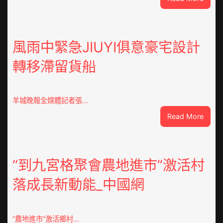
戰
爭
街
道：
風雨中緊急JIUYI俱意豪宅設計
新
轉移滯留貨船
時
期
文
明
羊城晚報全媒體記者張…
森
:
Read More
和
風
診
雨
所
中
家
緊
“到九宮格聚會農地進市”激活村
醫
急
科
落成長新動能_中國網
JIUYI
實
俱
行
意
站
豪
防
“農地進市”激活鄉村…