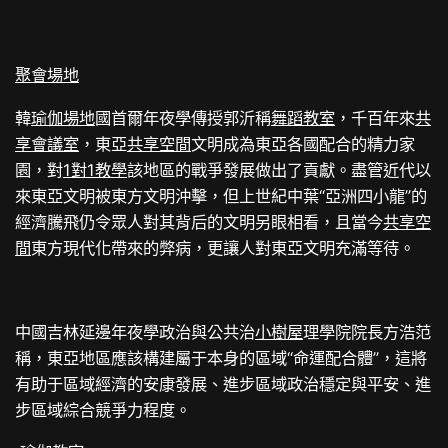
聚會場地
韓
瑜伽場地
國首爾年夜學傳授郭沂稱
舞蹈教室
，千百年來
共
享會議室
，東亞
共享空間
文明成為東亞各國配合的精力家
園，對
1對1教學
該地區的戰爭發展做出了貢獻。盡管近代以
來東亞文明被東方文明沖擊，但上世紀中葉“亞洲四小龍”的
經濟騰飛仍令眾人對其背后的文明另眼相看，且當今
共享空
間
東方現代化帶來的弊病，更讓人對東亞文明充滿等待。
中國吉林延邊年夜學政治與公共治
小樹屋
理學院院長方浩范
稱，東亞地區應該構建屬于本身的區域“命運配合體”，這將
有助于區域經濟的安康發展、進步區域政治穩定與平安、進
步區域綜合競爭力程度。