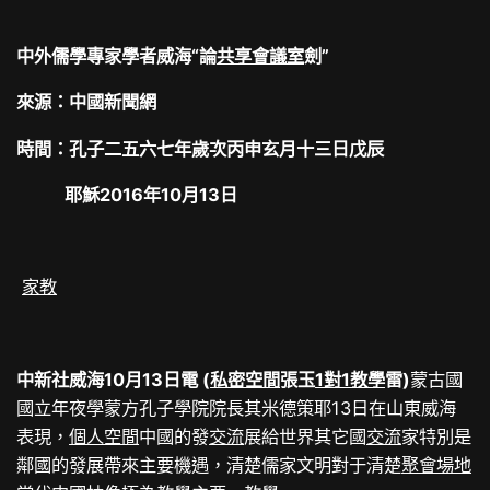
中外儒學專家學者威海“論
共享會議室
劍”
來源：中國新聞網
時間：孔子二五六七年歲次丙申玄月十三日戊辰
耶穌2016年10月13日
家教
中新社威海10月13日電 (
私密空間
張玉
1對1教學
雷)
蒙古國
國立年夜學蒙方孔子學院院長其米德策耶13日在山東威海
表現，
個人空間
中國的發
交流
展給世界其它國
交流
家特別是
鄰國的發展帶來主要機遇，清楚儒家文明對于清楚
聚會場地