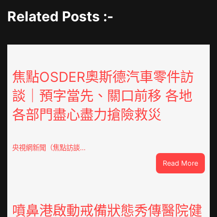
Related Posts :-
焦點OSDER奧斯德汽車零件訪
談｜預字當先、關口前移 各地
各部門盡心盡力搶險救災
央視網新聞（焦點訪談…
:
Read More
焦
點
OSDE
奧
噴鼻港啟動戒備狀態秀傳醫院健
斯