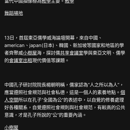
當代中國抽像極為
教學
主要。
教學
舞蹈場地
13日，首屆東亞儒學威海論壇開幕，來自中國、
american、japan(日本)、韓國、新加坡等國家和地區的學
者齊聚威
小樹屋
海，探討儒
共享會議室
學與東亞文明、儒學
的
會議室出租
現代價值等課題。
中國孔子研討院院長楊朝明稱，儒家認為“人之所以為人”，
應當遵照社會規范與社會私德，這是一個人的素養地點。
個
人空間
所以在孔子“全國為公”的表述中，以自覺的修養處理
好各種關系，自覺遵照社會規則與社會規范，有較高的公共
意識，才是孔子所說的“公”的重要內涵。
小樹屋