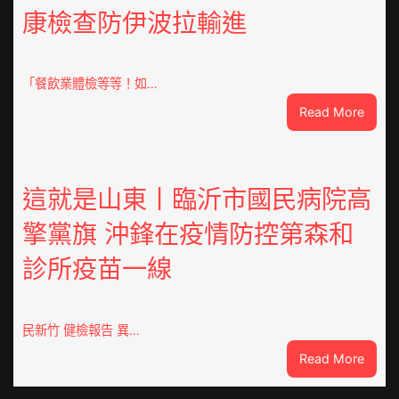
康檢查防伊波拉輸進
德
汽
車
零
「餐飲業體檢等等！如…
件
:
Read More
訪
噴
談
鼻
｜
港
預
啟
這就是山東丨臨沂市國民病院高
字
動
當
擎黨旗 沖鋒在疫情防控第森和
戒
先、
備
關
診所疫苗一線
狀
口
態
前
秀
移
傳
民新竹 健檢報告 異…
各
醫
地
:
Read More
院
各
這
健
部
就