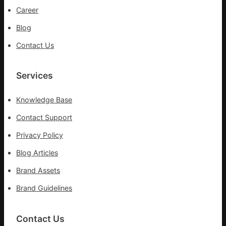
防
Career
控
Blog
第
森
Contact Us
和
診
所
Services
疫
苗
Knowledge Base
一
線
Contact Support
Privacy Policy
Blog Articles
Brand Assets
Brand Guidelines
Contact Us