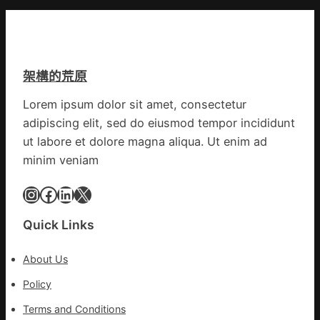
康
門
是
檢
盡
山
查
心
東
防
盡
丨
伊
力
架構的荒原
臨
波
搶
沂
拉
險
Lorem ipsum dolor sit amet, consectetur
市
輸
救
adipiscing elit, sed do eiusmod tempor incididunt
國
進
災
民
ut labore et dolore magna aliqua. Ut enim ad
病
minim veniam
院
高
Instagram
Facebook
LinkedIn
X
擎
黨
Quick Links
旗
沖
About Us
鋒
在
Policy
疫
Terms and Conditions
情