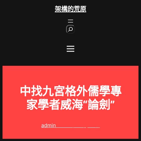
跳
架構的荒原
至
主
S
要
e
內
a
r
容
c
h
中找九宮格外儒學專
家學者威海“論劍”
admin
2024 年 11 月 2 日