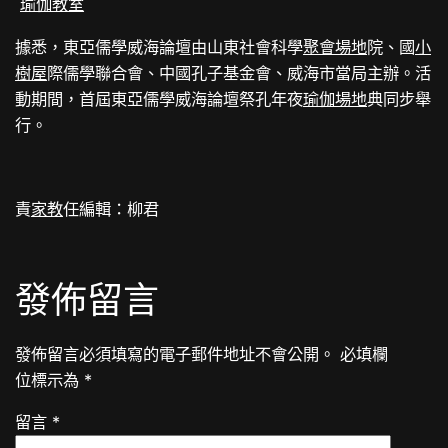
瑜伽教室
據悉，東亞儒學威海論壇由山東社會科學
聚會場地
院、國
小
樹屋
際儒學聯合會、中國孔子基金會、威海市當局主辦。活
動期間，首屆東亞儒學威海論壇祭孔年夜
瑜伽場地
典同步舉
行。
責
家教
任編輯：柳君
發佈留言
發佈留言必須填寫的電子郵件地址不會公開。
必填欄
位標示為
*
留言
*