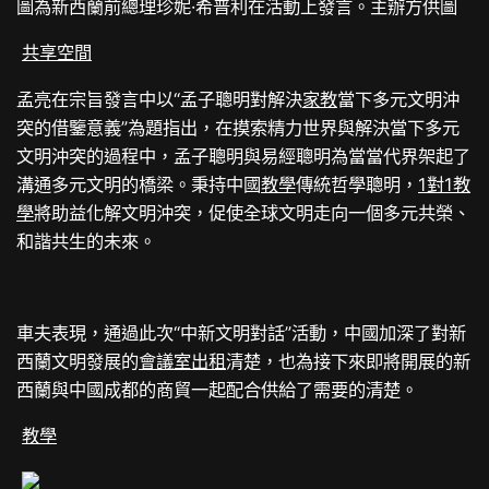
圖為新西蘭前總理珍妮·希普利在活動上發言。主辦方供圖
共享空間
孟亮在宗旨發言中以“孟子聰明對解決
家教
當下多元文明沖
突的借鑒意義”為題指出，在摸索精力世界與解決當下多元
文明沖突的過程中，孟子聰明與易經聰明為當當代界架起了
溝通多元文明的橋梁。秉持中國
教學
傳統哲學聰明，
1對1教
學
將助益化解文明沖突，促使全球文明走向一個多元共榮、
和諧共生的未來。
車夫表現，通過此次“中新文明對話”活動，中國加深了對新
西蘭文明發展的
會議室出租
清楚，也為接下來即將開展的新
西蘭與中國成都的商貿一起配合供給了需要的清楚。
教學