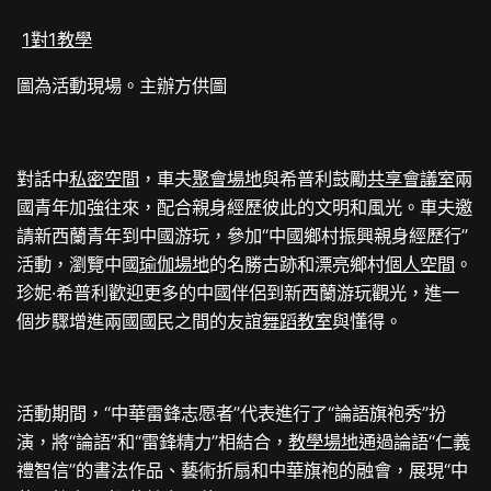
1對1教學
圖為活動現場。主辦方供圖
對話中
私密空間
，車夫
聚會場地
與希普利鼓勵
共享會議室
兩
國青年加強往來，配合親身經歷彼此的文明和風光。車夫邀
請新西蘭青年到中國游玩，參加“中國鄉村振興親身經歷行”
活動，瀏覽中國
瑜伽場地
的名勝古跡和漂亮鄉村
個人空間
。
珍妮·希普利歡迎更多的中國伴侶到新西蘭游玩觀光，進一
個步驟增進兩國國民之間的友誼
舞蹈教室
與懂得。
活動期間，“中華雷鋒志愿者”代表進行了“論語旗袍秀”扮
演，將“論語”和“雷鋒精力”相結合，
教學場地
通過論語“仁義
禮智信”的書法作品、藝術折扇和中華旗袍的融會，展現“中