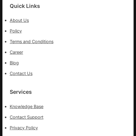
院
Quick Links
盡
心
About Us
盡
力
Policy
防
Terms and Conditions
控
疫
Career
情
Blog
Contact Us
Services
Knowledge Base
Contact Support
Privacy Policy