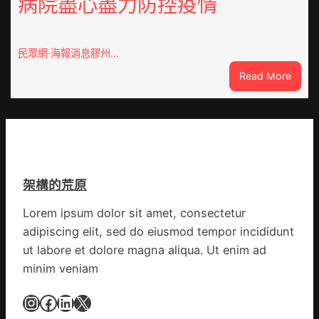
病院盡心盡力防控疫情
錢
新
南：
竹
種
森
誕
和
民眾網·海報消息膠州…
生
診
:
Read More
態
所
膠
葉
開
州
喝
市
出
心
文
思
明
康
味
架構的荒原
森
_
和
中
Lorem ipsum dolor sit amet, consectetur
診
國
adipiscing elit, sed do eiusmod tempor incididunt
所
網
家
ut labore et dolore magna aliqua. Ut enim ad
醫
minim veniam
科
復
Instagram
Facebook
LinkedIn
X
病