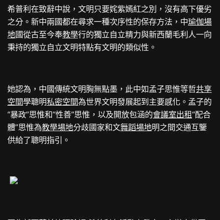
希普利在致辭中說，文明只要姹紫嫣紅之別，沒有高下優劣
之分。新中兩國都在尋求一種次序性的保存方法，中
瑜伽場
地
國從古至今奉
教學
行的獨立自立精力與新西蘭毛利人一向
秉持的獨立自立文明特點有文明的類似性。
她認為，中國傳統文明胸無點墨，此中如孟子思惟等哲
共享
空間
學聰明
私密空間
為世界文明發展起到主要感化。孟子的
“暴政”思惟和“性善”思惟，以及開放包涵的
會議室出租
“配合
體”思惟為
教學場地
分歧國家和文
舞蹈場地
明之間交通互鑒
供給了聰明指引。