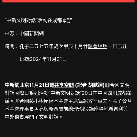
“中新文明對話”活動在成都舉辦
來源：中國新聞網
時間：孔子二五七五年歲次甲辰十月廿
聚會場地
一日己丑
耶穌2024年11月21日
中新網北京11月21日電
共享空間
(記者 胡默達)
聯合國文明
對話國際日系列活動“中新文明對話”20日在中國四川成都舉
辦。聯合國藝
小樹屋
術基金會主席
舞蹈教室
車夫、孟子公益
基金會理事長孟亮與新西蘭前總理珍妮·
講座場地
希普利等
中外嘉賓展開了文明對話。