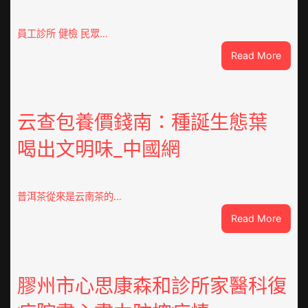
員工診所 健檢 民眾…
:
Read More
高
度
器
重
云查包養價錢南：種誕生態葉
積
喝出文明味_中國網
極
呼
應
黃
普洱茶從來是云南茶的…
家
:
Read More
營
云
社
查
區
包
舉
養
膠州市心思康森和診所家醫科復
動
價
展