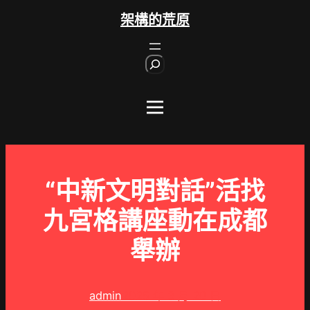
跳
架構的荒原
至
主
S
要
e
內
a
r
容
c
h
“中新文明對話”活找
九宮格講座動在成都
舉辦
admin
2025 年 3 月 20 日