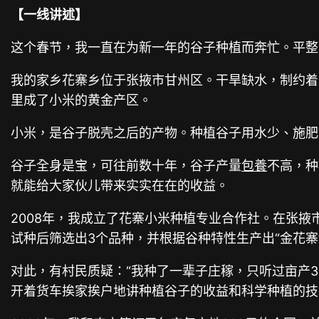
【一线讲述】
这个春节，我一直在为新一年的谷子种植而奔忙。平整
我的家乡花寨乡位于张掖市甘州区。干旱缺水，制约着
里成了小米的黄金产区。
小米，是谷子脱壳之后的产物。种植谷子用水少、施肥
谷子全身是宝，可往前数十年，谷子产量
包養
不高，种
就能给大家伙儿带来实实在在的收益。
2008年，我成立了花寨小米种植专业合作社。在张
试种后筛选出3个品种，并根据谷种特性生产出“金花寨
对此，有村民质疑：“我种了一辈子庄稼，只听过亩产3
开着货车挨家挨户地讲种植谷子的收益和科学种植的技