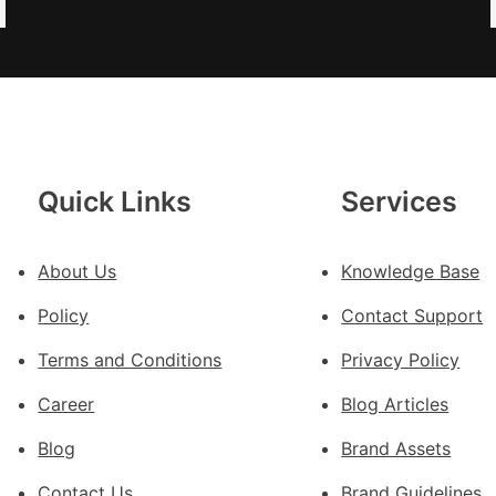
奧
斯
德
德
系
車
慶
Quick Links
Services
初
次
About Us
Knowledge Base
公
布
Policy
Contact Support
伊
蚊
Terms and Conditions
Privacy Policy
監
Career
Blog Articles
測
數
Blog
Brand Assets
據
Contact Us
Brand Guidelines