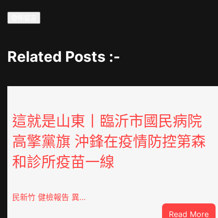
Related Posts :-
這就是山東丨臨沂市國民病院
高擎黨旗 沖鋒在疫情防控第森
和診所疫苗一線
民新竹 健檢報告 異…
:
Read More