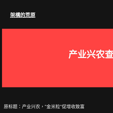
跳
至
架構的荒原
主
要
內
容
产业兴农查
原标题：产业兴农，“金米粒”促增收致富