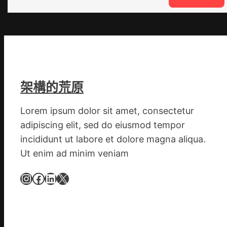
這
就
是
山
東
丨
臨
架構的荒原
沂
市
Lorem ipsum dolor sit amet, consectetur
國
adipiscing elit, sed do eiusmod tempor
民
incididunt ut labore et dolore magna aliqua.
病
Ut enim ad minim veniam
院
高
Instagram
Facebook
LinkedIn
X
擎
黨
旗
沖