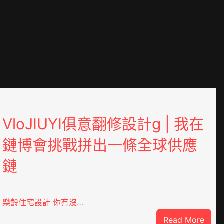
VloJIUYI俱意翻修設計g | 我在
鏈博會挑戰拼出一條全球供應
鏈
樂齡住宅設計 你有沒…
:
Read More
DER