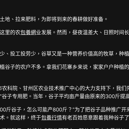
土地、拉来肥料，为即将到来的春耕做好准备。
这里的农
包養網
业发展。然而，昼夜温差大、日照时间
少、投工投劳少，谷草又是一种营养价值高的牧草，种
植谷子的农户不多。拿我们花寨乡来说，家家户户种植
掖市农科院、甘州区农业技术推广中心的大力支持下，我们
”谷子专用肥。当年，谷子平均亩产量由原来的300斤提高
00斤谷子，怎么可能产800斤？”为了把谷子品种推广
术。就这样，终于
包養行情
有老百姓愿意跟着我种谷子