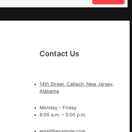
VloJ
俱
意
翻
修
設
計
Contact Us
g
|
我
在
14th Street, Caltech, New Jersey,
鏈
Alabama
博
會
Monday – Friday
挑
8:00 a.m. – 5:00 p.m.
戰
拼
出
email@example.com