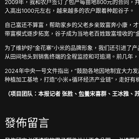
2009年，我和农户签订了包产每亩地800元的合
入高出1000元左右，越来越多的农户跟着种起谷子。
自己富还不算富，帮助家乡的父老乡亲致富奔小康，才
带富模式逐步拓宽，谷子成为当地老百姓致富增收的“
为了维护好“金花寨”小米的品牌形象，我们还引进了
从田间地头到销售终端的全程监控和可追溯。前几年，
2024年中央一号文件指出，“鼓励各地因地制宜大力
种植加工基地，打造“小米+循环经济产业链”，走好
（项目团队：本报记者 张胜、
包養
宋喜群、王冰雅、苏
發佈留言