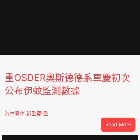
重OSDER奧斯德德系車慶初次
公布伊蚊監測數據
汽車零件 新重慶-重…
:
Read More
重
OS