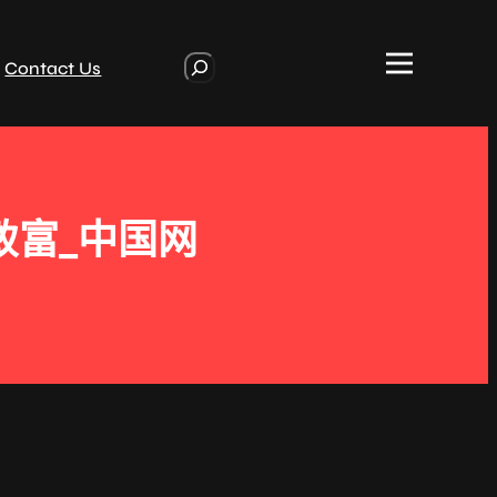
S
Contact Us
e
a
r
c
h
致富_中国网