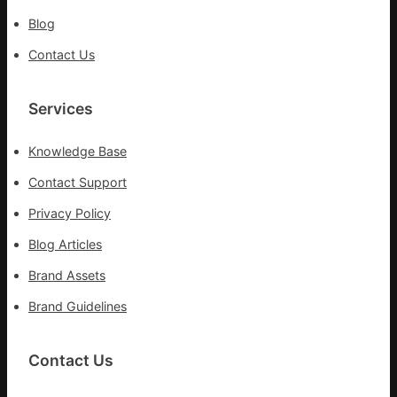
控
Blog
第
森
Contact Us
和
診
所
Services
疫
苗
Knowledge Base
一
線
Contact Support
Privacy Policy
Blog Articles
Brand Assets
Brand Guidelines
Contact Us