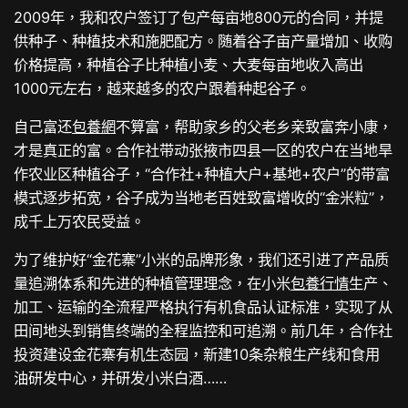
2009年，我和农户签订了包产每亩地800元的合同，并提
供种子、种植技术和施肥配方。随着谷子亩产量增加、收购
价格提高，种植谷子比种植小麦、大麦每亩地收入高出
1000元左右，越来越多的农户跟着种起谷子。
自己富还
包養網
不算富，帮助家乡的父老乡亲致富奔小康，
才是真正的富。合作社带动张掖市四县一区的农户在当地旱
作农业区种植谷子，“合作社+种植大户+基地+农户”的带富
模式逐步拓宽，谷子成为当地老百姓致富增收的“金米粒”，
成千上万农民受益。
为了维护好“金花寨”小米的品牌形象，我们还引进了产品质
量追溯体系和先进的种植管理理念，在小米
包養行情
生产、
加工、运输的全流程严格执行有机食品认证标准，实现了从
田间地头到销售终端的全程监控和可追溯。前几年，合作社
投资建设金花寨有机生态园，新建10条杂粮生产线和食用
油研发中心，并研发小米白酒……