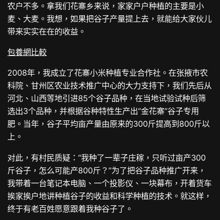
农户不多。拿我们花寨乡来说，家家户户种植的主要是小
麦、大麦。我想，如果把谷子产量提上去，就能给大家伙儿
带来实实在在的收益。
包養網比較
2008年，我成立了花寨小米种植专业合作社。在张掖市农
科院、甘州区农业技术推广中心的大力支持下，我们先后从
河北、山西等地引进85个谷子品种，在当地试验试种后筛
选出3个品种，并根据谷种特性生产出“金花寨”谷子专用
肥。当年，谷子平均亩产量由原来的300斤提高到800斤以
上。
对此，有村民质疑：“我种了一辈子庄稼，只听过亩产300
斤谷子，怎么可能产800斤？”为了把谷子品种推广开来，
我带着一台笔记本电脑、一个投影仪、一块幕布，开着货车
挨家挨户地讲种植谷子的收益和科学种植的技术。就这样，
终于有老百姓愿意跟着我种谷子了。