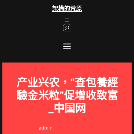
跳
架構的荒原
至
主
S
要
e
內
a
r
容
c
h
产业兴农，“查包養經
驗金米粒”促增收致富
_中国网
admin
2024 年 3 月 20 日