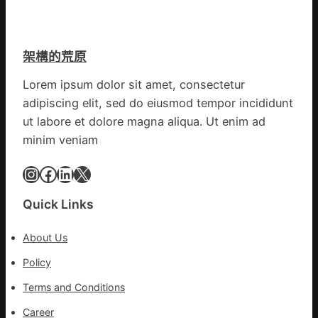
檢
盡
山
查
心
東
防
盡
丨
伊
力
架構的荒原
臨
波
搶
沂
拉
險
Lorem ipsum dolor sit amet, consectetur
市
輸
救
adipiscing elit, sed do eiusmod tempor incididunt
國
進
災
民
ut labore et dolore magna aliqua. Ut enim ad
病
minim veniam
院
高
Instagram
Facebook
LinkedIn
X
擎
黨
Quick Links
旗
沖
About Us
鋒
在
Policy
疫
Terms and Conditions
情
防
Career