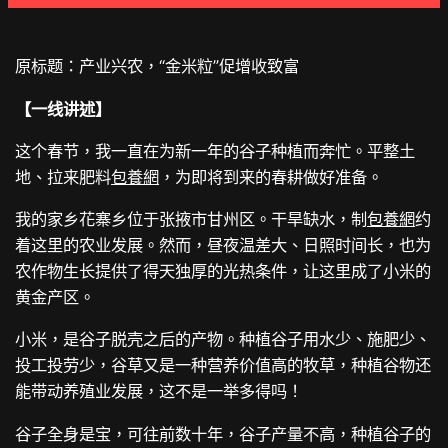
原标题：产业兴农，“金米粒”促增收致富
【一线讲述】
这个春节，我一直在为新一年的谷子种植而奔忙。平整土
地、拉来肥料
包養網
，为即将到来的春耕做好准备。
我的家乡花寨乡位于张掖市甘州区。干旱缺水，制
包養網
约
着这里的农业发展。然而，昼夜温差大、日照时间长，也为
农作物生长提供了得天独厚的光热条件，让这里成了小米的
黄金产区。
小米，是谷子脱壳之后的产物。种植谷子用水少、施肥少、
投工投劳少，谷草又是一种营养价值高的牧草，种植谷物还
能带动养殖业发展，这不是一举多得吗！
谷子全身是宝，可往前数十年，谷子产量不高，种植谷子的