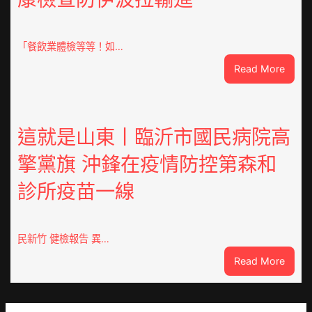
汽
車
零
「餐飲業體檢等等！如…
件
:
Read More
訪
噴
談
鼻
｜
港
預
啟
這就是山東丨臨沂市國民病院高
字
動
當
擎黨旗 沖鋒在疫情防控第森和
戒
先、
備
關
診所疫苗一線
狀
口
態
前
秀
移
傳
民新竹 健檢報告 異…
各
醫
地
:
Read More
院
各
這
健
部
就
康
門
是