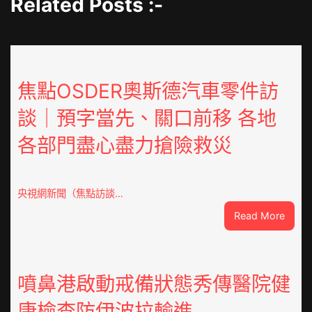
Related Posts :-
焦點OSDER奧斯德汽車零件訪
談｜預字當先、關口前移 各地
各部門盡心盡力搶險救災
央視網新聞（焦點訪談…
:
Read More
焦
點
OSDE
奧
噴鼻港啟動戒備狀態秀傳醫院健
斯
康檢查防伊波拉輸進
德