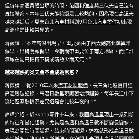
但每年高溫具體出現的時間、范圍和強度與三伏天自己沒有
直接聯系。本年三伏天能夠還是比較熱的，因為現在高溫天
越來越延后，夏末
台北汽車材料
到9月
台北汽車零件
初出現
高溫也是比較常見的。
蔣薇說：“本年高溫出現早，重要是由于西太副高北跳異常
偏早，出梅明顯偏早，今朝雨帶重要位于南方地區，而江淮
流域在副高把持下構成晴熱少雨天氣。”
越來越熱的炎天會不會成為常態？
蔣薇說：“從2010年以來
汽車材料報價
，長三角地區夏日強
高溫屢破記錄，高溫日數呈現顯著增添趨勢。每年長江中下
流地區濕熱情況差異還是會比較年夜的。”
高輝介紹，近
Skoda零件
十年來，我國高溫呈現出一系列新
的特征和變化趨勢，尤其是高溫和高溫日數不斷變長變多，
表現為開始時間延遲、結束時間延遲，這樣就形成高溫日數
不斷增多，強度也不斷增強，在空間上表現出高溫范圍明顯