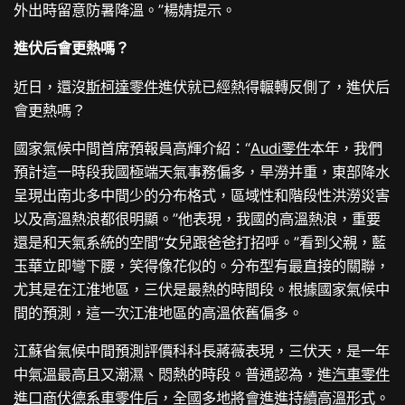
外出時留意防暑降溫。”楊婧提示。
進伏后會更熱嗎？
近日，還沒
斯柯達零件
進伏就已經熱得輾轉反側了，進伏后
會更熱嗎？
國家氣候中間首席預報員高輝介紹：“
Audi零件
本年，我們
預計這一時段我國極端天氣事務偏多，旱澇并重，東部降水
呈現出南北多中間少的分布格式，區域性和階段性洪澇災害
以及高溫熱浪都很明顯。”他表現，我國的高溫熱浪，重要
還是和天氣系統的空間“女兒跟爸爸打招呼。”看到父親，藍
玉華立即彎下腰，笑得像花似的。分布型有最直接的關聯，
尤其是在江淮地區，三伏是最熱的時間段。根據國家氣候中
間的預測，這一次江淮地區的高溫依舊偏多。
江蘇省氣候中間預測評價科科長蔣薇表現，三伏天，是一年
中氣溫最高且又潮濕、悶熱的時段。普通認為，進
汽車零件
進口商
伏
德系車零件
后，全國多地將會進進持續高溫形式。