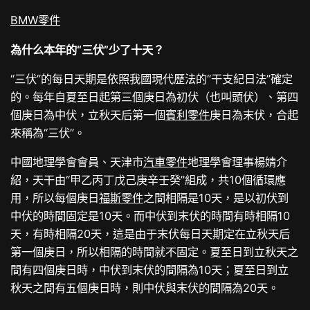
BMW零件
為什么本年的“三伏”少了十天？
“三伏”的每日天期是依照我國現代歷法的“干支紀日法”確定
的。每年自夏至日起第三個庚日為初伏（也叫頭伏）、第四
個庚日為中伏，立秋天后第一個
賓利零件
庚日為末伏，合起
來稱為“三伏”。
中國地理學會會員、天津市
汽車零件
地理學會理事楊婧介
紹，天干由“甲乙丙丁戊己庚辛壬癸”組成，共10個循環應
用，所以每個庚日
福斯零件
之間相隔是10天，是以初伏到
中伏的時間固定是10天。而中伏到末伏的時間有時相隔10
天，有時相隔20天，這是由于末伏每日天期定在立秋天后
第一個庚日，所以相隔的時間就不固定。夏至日到立秋天之
間有四個庚日時，中伏到末伏的間隔為10天；夏至日到立
秋天之間有五個庚日時，則中伏與末伏的間隔為20天。