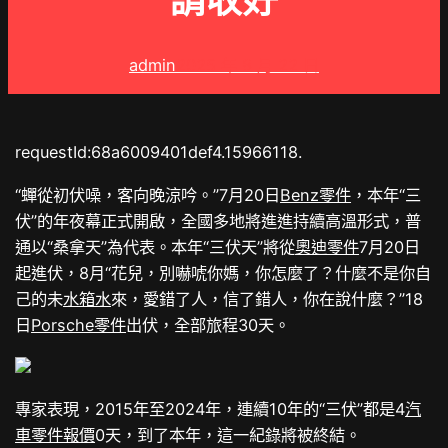
請收好
admin
2025 年 8 月 22 日
requestId:68a6009401def4.15966118.
“蟬從初伏噪，客向晚涼吟。”7月20日
Benz零件
，本年“三
伏”的年夜幕正式開啟，全國多地將進進持續高溫形式，普
通以“桑拿天”為代表。本年“三伏天”將從
奧迪零件
7月20日
起進伏，8月“花兒，別嚇唬你媽，你怎麼了？什麼不是你自
己的未
水箱水
來，愛錯了人，信了錯人，你在說什麼？”18
日
Porsche零件
出伏，全部旅程30天。
專家表現，2015年至2024年，連續10年的“三伏”都是4
汽
車零件報價
0天，到了本年，這一紀錄將被終結。