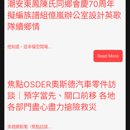
潮安東鳳陳氏同鄉會慶70周年
擬編族譜組億嵐辦公室設計英歌
隊續鄉情
他知道，這幸福空間場…
:
Read More
潮
安
東
鳳
焦點OSDER奧斯德汽車零件訪
陳
談｜預字當先、關口前移 各地
氏
同
各部門盡心盡力搶險救災
鄉
會
慶
70
央視網新聞（焦點訪談…