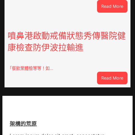
周
:
Read More
年
焦
擬
點
編
OSDE
族
奧
噴鼻港啟動戒備狀態秀傳醫院健
譜
斯
組
康檢查防伊波拉輸進
德
億
汽
嵐
車
辦
零
「餐飲業體檢等等！如…
公
件
室
:
Read More
訪
設
噴
談
計
鼻
｜
英
港
預
歌
啟
字
隊
動
當
續
戒
先、
鄉
架構的荒原
備
關
情
狀
口