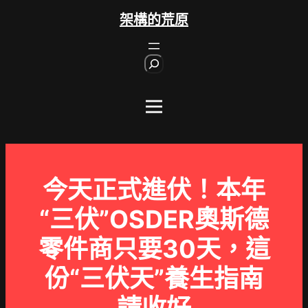
跳
架構的荒原
至
主
S
要
e
內
a
r
容
c
h
今天正式進伏！本年
“三伏”OSDER奧斯德
零件商只要30天，這
份“三伏天”養生指南