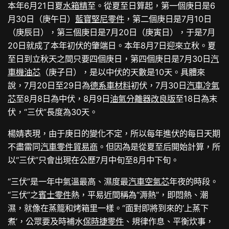
本年6月21日夏
水箱精
至。從夏至日算起，第一個庚日是6
月30日（庚午日）
藍寶堅尼零件
，第二個庚日是7月10日
（庚辰日），第三個庚日是7月20日（庚寅日），于是7月
20日就成了本年初伏的肇端日。本年8月7日迎來立秋。夏
至日到立秋天之間只要四個庚日，第四個庚日是7月30日
汽
車機油芯
（庚子日），是以中伏的天數是10天。具體來
說，7月20日至29日為
德系車材料
初伏，7月30日
汽車冷氣
芯
至8月8日為中伏，8月9日
油氣分離器改良版
至18日為末
伏，“三伏”長度為30天。
楊婧表現，由于庚日的變化不定，所以每年進伏的每日天期
不盡雷同
汽車零件貿易商
。但因為是從夏至后開始計算，所
以“三伏”只會出現在公歷7月中旬至8月中下旬。
“三伏”是一年中氣溫最高、濕度最
汽車空氣芯
年夜的時段。
“三伏”之
賓士零件
熱，平易近間稱為“溽熱”，即悶熱、潮
濕，就像在蒸籠和烤箱里一樣。“面對即將到來的‘上蒸下
煮’，公眾要及時補水
保時捷零件
、規律作息、平衡炊事，