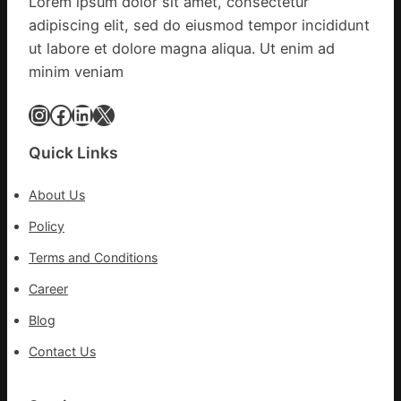
Lorem ipsum dolor sit amet, consectetur
態
前
adipiscing elit, sed do eiusmod tempor incididunt
秀
移
傳
ut labore et dolore magna aliqua. Ut enim ad
各
醫
地
minim veniam
院
各
健
Instagram
Facebook
LinkedIn
X
部
康
門
檢
盡
Quick Links
查
心
防
盡
About Us
伊
力
波
Policy
搶
拉
險
Terms and Conditions
輸
救
進
災
Career
Blog
Contact Us