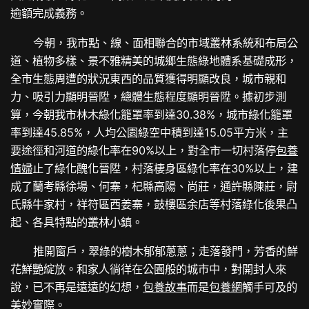
逾額完成義務。
今朝，我市點、線、面相聯合的市域叢林系統和布局公
道、植物多樣、景不雅精美的城鄉生態綠地體系基礎成形，
全市生態周遭的狀況東西的品質獲得明顯改良，城市親和
力、吸引力顯明晉陞，總體生態程度顯明晉陞。據初步測
算，今朝我市林木綠化籠罩率到達30.38%，城市綠化籠罩
率到達45.85%，人均公園綠空中積到達15.05平方米，主
要途徑和河道的綠化率在90%以上，對全市一切村落停
包養
情婦
止了綠化醜化晉陞，村落棲身區綠化率在30%以上，建
成了蘭考縣徐場、何寨，杞縣高陽、尚莊，通許縣陳莊，尉
氏縣牛家村，祥符區西姜寨，鼓樓區余店等村落綠化後果凸
起、各具特點的叢林小鎮。
推開窗戶，翠綠的樹木郁郁蔥蔥；走落發門，芳香的鮮
花鮮艷綻放。和家人徜徉在公園般的城市中，對開封人來
說，已不再是遠遠的幻想，
包養故事
而是
包養網
觸手可及的
美妙實際。