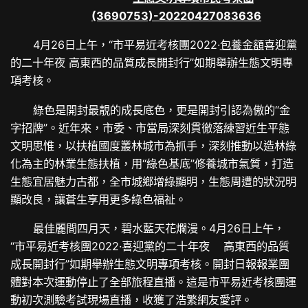
4月26日上午，“市平易近考核團2022·
包養金額
喜迎黨
的二十年夜 高東西的品質成長開封行”如期舉辦生態文明專
項考核。
綠色是開封最靚的成長底色，更是開封引認為傲的“金
字招牌”。近年來，市委、市當局深刻貫徹落練習近生平態
文明思惟，以扶植國度叢林城市為抓手，深刻推動以造林綠
化為主的林業生態扶植，用“綠色基底”修養城市氣質，打造
生態宜居魅力古都，全市城鄉增綠顯明，生態周遭的狀況明
顯改良，讓蒼生享用更多綠色福祉。
最佳麗間四月天，碧水藍天花爛漫。4月26日上午，
“市平易近考核團2022·喜迎黨的二十年夜 高東西的品質
成長開封行”如期舉辦生態文明專項考核。開封日報報業團
體對本次運動停止了全部旅程直播。這是市平易近考核團運
動初次測驗考試現場直播，收獲了浩繁網友愛評。