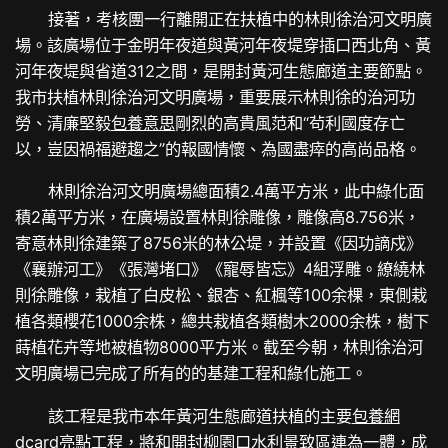
接著，考核團一行離開正在扶植中的林則徐治河文明廣
場。該廣場位于金明年夜道與黃河年夜堤穿插口西北角、黃
河年夜堤與省道312之間，是開封黃河生態廊道主要節點。
我市扶植林則徐治河文明廣場，重要展示林則徐的治河功
勞、清廉堅毅
包養意思
剛烈的高貴風范和“茍利國度存亡
以，豈因禍福避趨之”的報國情懷、為國盡瘁的高尚品格。
林則徐治河文明廣場總面積2.4萬平方米，此中綠化面
積2萬平方米，在廣場設置林則徐雕像，雕像高8.756米，
寄意林則徐建築了8756米的林公堤，并設置《因功謫戍》
《襄辦河工》《張灣堵口》《寵辱皆忘》4組浮雕。繚繞林
則徐雕像，栽植了白皮松、銀杏、紅楓等100余棵，東側栽
植各類櫻花1000余株，總共栽植各類樹木2000余株，樹下
蒔植花卉等地被植物8000平方米。截至今朝，林則徐治河
文明廣場已完成了所有的的基建工程和綠化施工。
該工程是我市本年黃河生態廊道扶植的主要
包養網
dcard
亮點工程，將和開封柳園口水利景致區連為一體，成