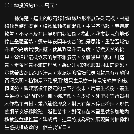
米，總投資約1500萬元。
據清楚，這里的原有綠化區域地形平展缺乏氣概，林冠
線缺乏條理變更，植物種類多而混亂，主景不凸起，典禮感
較差，不克不及有用展現開封抽像。為此，我市對現有地形
停止全體塑造，遵守年夜開年夜合的造景思緒，重點區域抬
升地形高度增添氣概，使其到達升沉有度、舒緩天然的後
果，營建出氣概恢宏的景不雅氣氛。全體後果凸起山川造
景、年夜地景不雅的理念，綿延升沉的地形如同山的脊梁，
承載著古都長久的汗青，水波狀的擋墻代表開封具有深摯的
黃河文明。植物景不雅采用“遠景主景樹＋佈景常綠林”的栽
植情勢，營建繁複年夜氣的景不雅後果，用叢生樸樹、叢生
金葉槭、骨里紅外型樹、娜塔櫟、白皮松、外型松等寶貴樹
木作為主景樹。秉承節儉理念，對原有苗木停止梳理，現
包
養網單次
場移除殘、逝世苗木，對保存苗木盡量做參加地內
移栽
包養網推薦
。建成后，這里將成為對外展現開封抽像和
生態扶植成效的一個主要窗口。