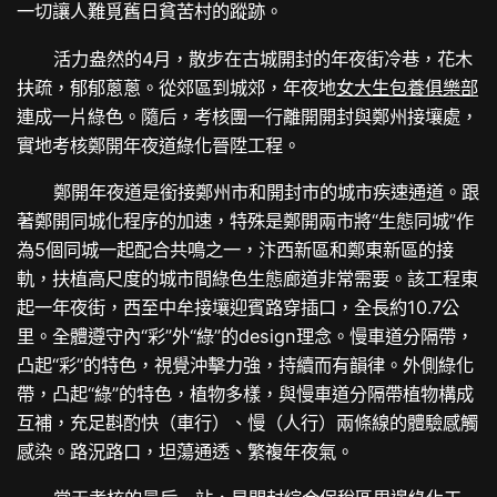
一切讓人難覓舊日貧苦村的蹤跡。
活力盎然的4月，散步在古城開封的年夜街冷巷，花木
扶疏，郁郁蔥蔥。從郊區到城郊，年夜地
女大生包養俱樂部
連成一片綠色。隨后，考核團一行離開開封與鄭州接壤處，
實地考核鄭開年夜道綠化晉陞工程。
鄭開年夜道是銜接鄭州市和開封市的城市疾速通道。跟
著鄭開同城化程序的加速，特殊是鄭開兩市將“生態同城”作
為5個同城一起配合共鳴之一，汴西新區和鄭東新區的接
軌，扶植高尺度的城市間綠色生態廊道非常需要。該工程東
起一年夜街，西至中牟接壤迎賓路穿插口，全長約10.7公
里。全體遵守內“彩”外“綠”的design理念。慢車道分隔帶，
凸起“彩”的特色，視覺沖擊力強，持續而有韻律。外側綠化
帶，凸起“綠”的特色，植物多樣，與慢車道分隔帶植物構成
互補，充足斟酌快（車行）、慢（人行）兩條線的體驗感觸
感染。路況路口，坦蕩通透、繁複年夜氣。