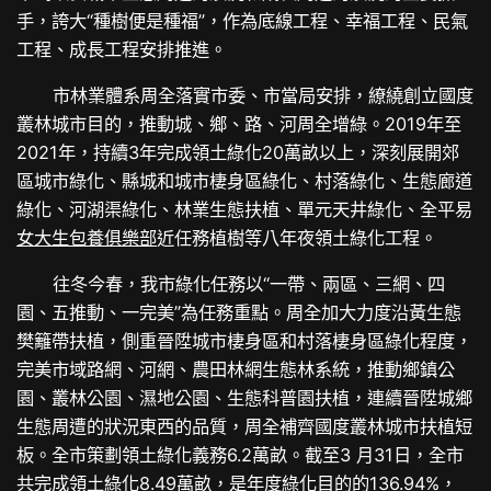
手，誇大“種樹便是種福”，作為底線工程、幸福工程、民氣
工程、成長工程安排推進。
市林業體系周全落實市委、市當局安排，繚繞創立國度
叢林城市目的，推動城、鄉、路、河周全增綠。2019年至
2021年，持續3年完成領土綠化20萬畝以上，深刻展開郊
區城市綠化、縣城和城市棲身區綠化、村落綠化、生態廊道
綠化、河湖渠綠化、林業生態扶植、單元天井綠化、全平易
女大生包養俱樂部
近任務植樹等八年夜領土綠化工程。
往冬今春，我市綠化任務以“一帶、兩區、三網、四
園、五推動、一完美”為任務重點。周全加大力度沿黃生態
樊籬帶扶植，側重晉陞城市棲身區和村落棲身區綠化程度，
完美市域路網、河網、農田林網生態林系統，推動鄉鎮公
園、叢林公園、濕地公園、生態科普園扶植，連續晉陞城鄉
生態周遭的狀況東西的品質，周全補齊國度叢林城市扶植短
板。全市策劃領土綠化義務6.2萬畝。截至3 月31日，全市
共完成領土綠化8.49萬畝，是年度綠化目的的136.94%，