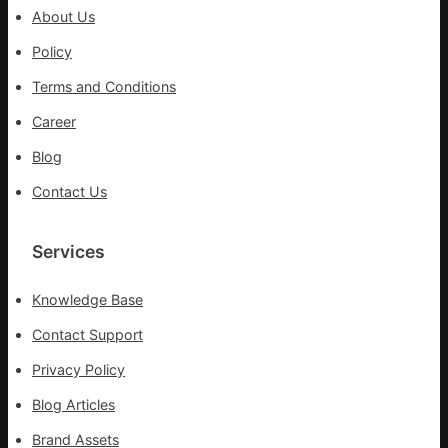
出
About Us
一
條
Policy
全
Terms and Conditions
球
供
Career
應
Blog
鏈
Contact Us
Services
Knowledge Base
Contact Support
Privacy Policy
Blog Articles
Brand Assets