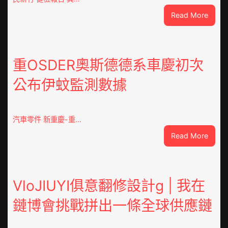
:
Read More
這
就
是
山
重OSDER奧斯德德系車慶初次
東
公布伊蚊監測數據
丨
臨
沂
市
汽車零件 新重慶-重…
國
:
Read More
民
重
病
OSDE
院
奧
高
斯
VloJIUYI俱意翻修設計g | 我在
擎
德
黨
鏈博會挑戰拼出一條全球供應鏈
德
旗
系
沖
車
鋒