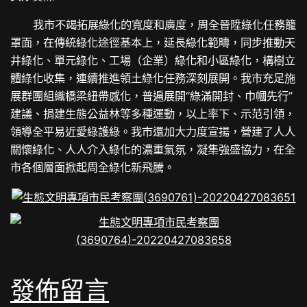
我市不竭拓展綠化的寬度和廣度，周全晉陞綠化任務籠
罩面，在傳統綠化途徑基本上，延長綠化範疇，同步推動天
井綠化、單元綠化、工場（企業）綠化和小區綠化，構樹立
體綠化收集，連續推進領土綠化任務深刻展開。我市充足施
展群團組織橋梁紐帶感化，普遍展開“綠滿開封、巾幗先行”
建議、捐建生態公益林等多種運動，以上率下、示范引領，
領導全平易近愛綠護綠。我市還加大力度宣揚，營建了人人
關懷綠化、人人介入綠化的濃重氣氛，凝集強盛協力，在全
市各個層面掀起周全綠化新飛騰。
發佈留言