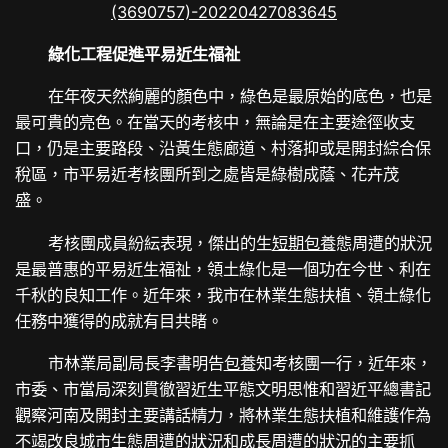
綠化工程促進平易近生福祉
在年夜天然絢麗的顏色中，綠色是最原始的底色，也是
最可貴的亮色。在當天的考核中，無論是在主要途徑收支
口，仍是主要路段、沿黃生態廊道、村落抑或是開封綜合保
稅區，市平易近考核團所到之處皆是綠樹成蔭、花卉茂
盛。
考核團成員紛紜表現，傑出的生
短期包養
態周遭的狀況
是最普惠的平易近生福祉，領土綠化是一個功在今世、利在
千秋的良知工作。近年來，我市在林業生態扶植、領土綠化
任務中獲得的成就有目共睹。
市林業局副局長李書明告
包養
知考核團一行，近年來，
市委、市當局深刻貫徹習近生平態文明思惟和習近平總書記
觀察河南及開封主要講話精力，將林業生態扶植和維護作為
不竭改良城市生態周遭的狀況和成長周遭的狀況的主要抓