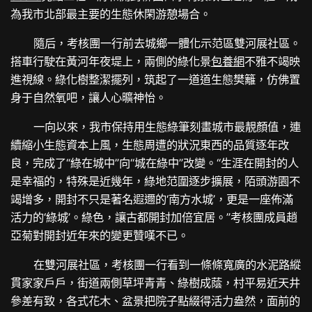
為我市北部最主要的生態休閑游憩場合。
隨后，考核團一行前去城鄉一體化示范區雙河展社區。
搭車行駛在黃河年夜堤上，兩側的綠化景
包養網
不雅不竭映
進視線。綠化樹整潔擺列，筑起了一道道生態樊籬，仿佛置
身于自然氧吧，讓人心曠神怡。
一向以來，我市保持用生態綠筆刻畫城市最靚顏值，連
續縮小生態資本上風，生態周遭的狀況東西的品質逐年改
良，完成了“綠在城中”向“城在綠中”改變。“生涯在開封的人
是幸福的，特殊是近幾年，綠地范圍逐步擴展，陌頭游園不
竭增多，開封不只是著名遐邇的‘南方水城’，更是一座佈滿
活力的‘綠城’。綠色，讓古都開封加倍宜居。”考核團成員趙
亞菊對開封近年來的變更贊嘆不已。
在雙河展社區，考核團一行看到一條條寬廣的水泥路縱
貫家家戶戶，街道兩側草坪青青、綠樹成蔭，村平易近天井
參差有致，各式花木、盆景把院子點綴得活力盎然，面前的