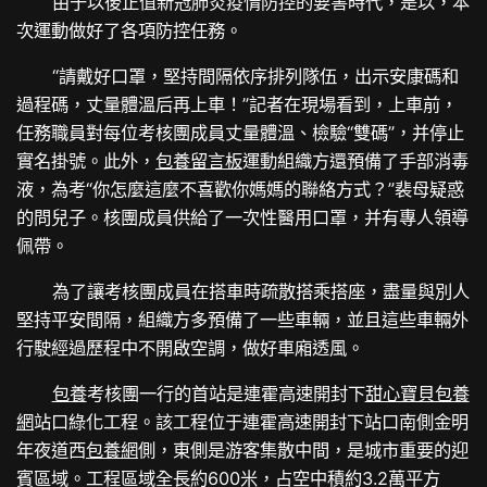
由于以後正值新冠肺炎疫情防控的要害時代，是以，本
次運動做好了各項防控任務。
“請戴好口罩，堅持間隔依序排列隊伍，出示安康碼和
過程碼，丈量體溫后再上車！”記者在現場看到，上車前，
任務職員對每位考核團成員丈量體溫、檢驗“雙碼”，并停止
實名掛號。此外，
包養留言板
運動組織方還預備了手部消毒
液，為考“你怎麼這麼不喜歡你媽媽的聯絡方式？”裴母疑惑
的問兒子。核團成員供給了一次性醫用口罩，并有專人領導
佩帶。
為了讓考核團成員在搭車時疏散搭乘搭座，盡量與別人
堅持平安間隔，組織方多預備了一些車輛，並且這些車輛外
行駛經過歷程中不開啟空調，做好車廂透風。
包養
考核團一行的首站是連霍高速開封下
甜心寶貝包養
網
站口綠化工程。該工程位于連霍高速開封下站口南側金明
年夜道西
包養網
側，東側是游客集散中間，是城市重要的迎
賓區域。工程區域全長約600米，占空中積約3.2萬平方