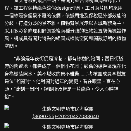
當天考核的最后一站，是開封綜合保稅區周邊綠化工
程。該工程保持綠色綜保design理念，工具兩片區均采用
一個綠環多個景不雅的伎倆，依據周邊及保稅區外部效能的
分歧，打造分歧的景不雅。植物背景展示以古城新貌為主，
采用多彩多條理和舒朗繁複兩種分歧的植物設置裝備擺設作
風，構成具有開封特點的組團式植物空間和開敞舒朗的植物
空間。
“非論是年夜街仍是冷巷，都有綠樹的陪同；舊日街道
旁的閑置地，都建成了一個個小花圃；破舊的棚戶區現在化
身為樹蔭照水、美不堪收的景不雅帶……”考核團成員李樹友
是位“老開封”。他對開封近年的變更，看在眼里、喜在心
頭，“此刻一出門，視野所及皆是一片綠色，令人心曠神
怡”。