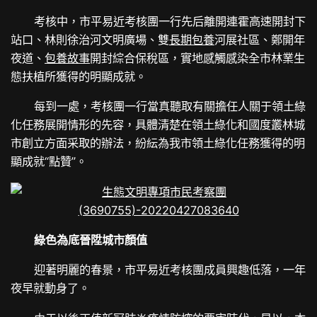
考核中，市平易近考核團一行先后離開連霍高速開封下
站口、林則徐治河文明廣場、雙
長期包養
河展社區、鄭開年
夜道、
包養故事
開封綜合保稅區，實地感觸感染全市林業生
態扶植所獲得的明顯成就。
每到一處，考核團一行當真聽取有關擔任人關于領土綠
化任務展開情形的先容，具體清楚在領土綠化和國度叢林城
市創立方面采取的辦法，紛紜為我市領土綠化任務獲得的明
顯成就“點贊”。
綠色為底晉陞城市顏值
迎著明麗的春景，市平易近考核團成員興趣低落，一年
夜早就動身了。