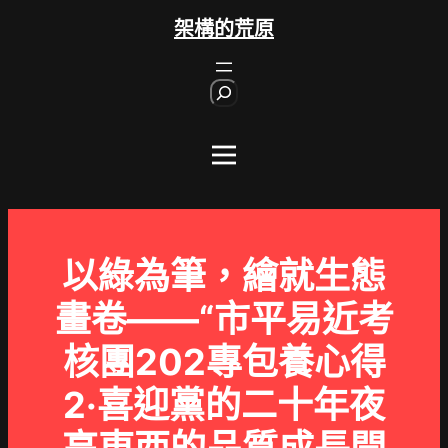
跳
架構的荒原
至
主
S
要
e
內
a
r
容
c
h
以綠為筆，繪就生態
畫卷——“市平易近考
核團202專包養心得
2·喜迎黨的二十年夜