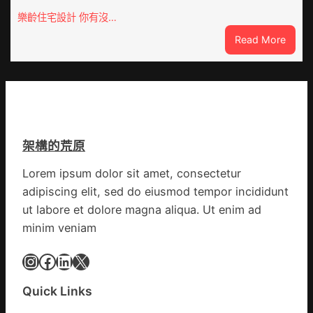
慶
在
樂齡住宅設計 你有沒…
初
疫
:
Read More
次
情
VloJI
公
防
俱
布
控
意
伊
第
翻
蚊
森
修
監
和
設
測
診
架構的荒原
計
數
所
g
據
疫
Lorem ipsum dolor sit amet, consectetur
|
苗
adipiscing elit, sed do eiusmod tempor incididunt
我
一
在
ut labore et dolore magna aliqua. Ut enim ad
線
鏈
minim veniam
博
會
Instagram
Facebook
LinkedIn
X
挑
戰
Quick Links
拼