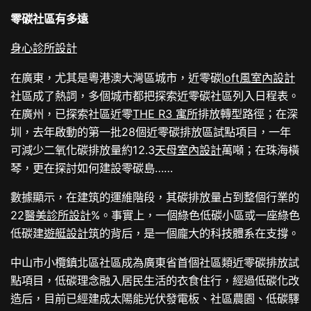
零碳社區有多遠
身心診所設計
在廣東，尤其是粵港澳大灣區城市，近零碳
loft風室內設計
社區成了熱詞，多個城市都把探索近零碳社區列入日程表。
在廣州，已探索社區近零
THE R3 寓所
排放轉型路徑；在深
圳，去年啟動的第一批28個近零碳排放區試點項目，一年
可減少二氧化碳排放量約12.3
天母室內設計
萬噸；在珠海橫
琴，更在探討如何建設零碳島……
數據顯示，在建筑的運維階段，其碳排放量占到整個行業的
22
醫美診所設計
%。事實上，一個綠色低碳小區或一座綠色
低碳建
遊艇設計
筑的背后，是一個龐大的科技體系在支撐。
中山市小欖鎮北區社區成為廣東省首個社區類近零碳排放試
點項目，低碳理念融入居民生活的衣食住行，經過低碳化改
造后，目前已經建成太陽能光伏發電板、社區農園、低碳驛