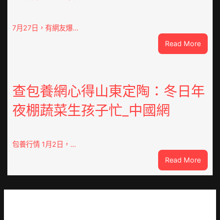
求
被”
恨”
7月27日，有網友爆…
喜
:
Read More
包
“老
養
頭
不
樂”
雅
排
查包養網心得山東定陶：冬日年
眾
隊
齊
夜棚蔬菜生孩子忙_中國網
上
點”
高
鴛
速？
鴦
內
包養行情 1月2日，…
譜”
蒙
:
Read More
古
查
高
包
速
養
回
網
OSDE
心
奧