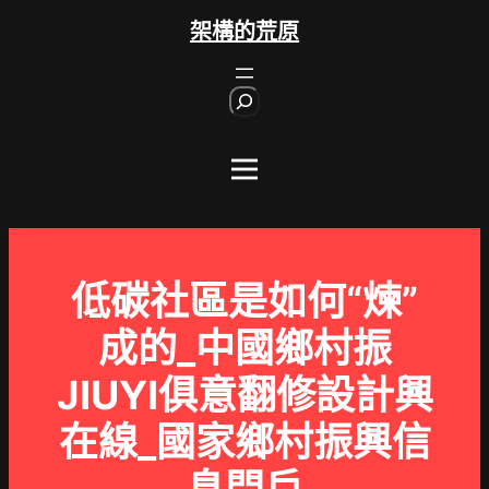
跳
架構的荒原
至
主
S
要
e
內
a
r
容
c
h
低碳社區是如何“煉”
成的_中國鄉村振
JIUYI俱意翻修設計興
在線_國家鄉村振興信