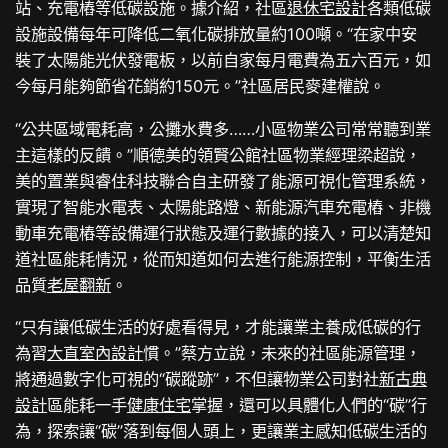
站、充電樁等低碳設施。據介紹，社區
退休宅設計
各類低碳
設施設備每年可降低二氧化碳排放量約100噸。“在家中安
裝了太陽能光伏發電板，以前自家每月電費為五六百元，如
今每月能夠節省花銷約150元。”社區居民麥建權說。
“公共區域電耗高，公攤水費多……小區物業公司常常聽到業
主這樣的反饋。”順德美的領賢公館社區物業經理梁超說，
美的置業與睿住科技聯合自主研發了能源可視化管理系統，
實現了智能水電表、太陽能路燈、新能源汽車充電樁、非機
動車充電樁等設備運行狀態及運行數據的接入，可以清楚知
道社區能耗情況，從而知道如何去進行能源控制，平衡生活
品質
老屋翻新
。
“只有讓低碳生活的好處看得見，才能讓業主養成低碳的行
為習
大直室內設計
慣。”蔡方立說，未來的社區能源管理，
將通過數字化可視的“碳蹤跡”，不但讓物業公司對社
新古典
設計
區能耗一手
健康住宅
掌握，還可以具體化人們的“碳”行
為，探索讓“碳”落到每個人頭上，更讓業主感知低碳生活的