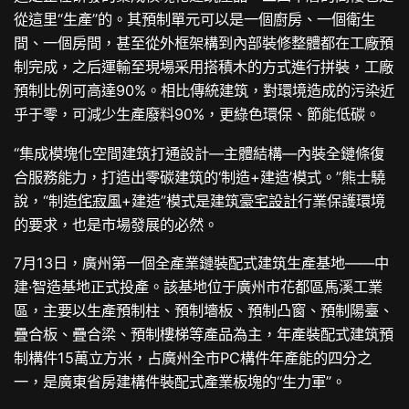
從這里“生產”的。其預制單元可以是一個廚房、一個衛生
間、一個房間，甚至從外框架構到內部裝修整體都在工廠預
制完成，之后運輸至現場采用搭積木的方式進行拼裝，工廠
預制比例可高達90%。相比傳統建筑，對環境造成的污染近
乎于零，可減少生產廢料90%，更綠色環保、節能低碳。
“集成模塊化空間建筑打通設計—主體結構—內裝全鏈條復
合服務能力，打造出零碳建筑的‘制造+建造’模式。”熊士驍
說，“制造
侘寂風
+建造”模式是建筑
豪宅設計
行業保護環境
的要求，也是市場發展的必然。
7月13日，廣州第一個全產業鏈裝配式建筑生產基地——中
建·智造基地正式投產。該基地位于廣州市花都區馬溪工業
區，主要以生產預制柱、預制墻板、預制凸窗、預制陽臺、
疊合板、疊合梁、預制樓梯等產品為主，年產裝配式建筑預
制構件15萬立方米，占廣州全市PC構件年產能的四分之
一，是廣東省房建構件裝配式產業板塊的“生力軍”。