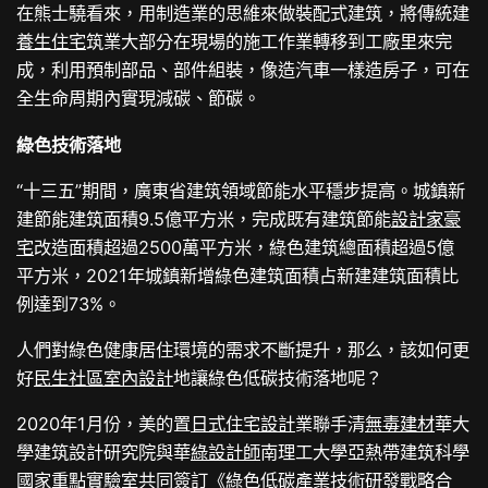
在熊士驍看來，用制造業的思維來做裝配式建筑，將傳統建
養生住宅
筑業大部分在現場的施工作業轉移到工廠里來完
成，利用預制部品、部件組裝，像造汽車一樣造房子，可在
全生命周期內實現減碳、節碳。
綠色技術落地
“十三五”期間，廣東省建筑領域節能水平穩步提高。城鎮新
建節能建筑面積9.5億平方米，完成既有建筑節能
設計家豪
宅
改造面積超過2500萬平方米，綠色建筑總面積超過5億
平方米，2021年城鎮新增綠色建筑面積占新建建筑面積比
例達到73%。
人們對綠色健康居住環境的需求不斷提升，那么，該如何更
好
民生社區室內設計
地讓綠色低碳技術落地呢？
2020年1月份，美的置
日式住宅設計
業聯手清
無毒建材
華大
學建筑設計研究院與華
綠設計師
南理工大學亞熱帶建筑科學
國家重點實驗室共同簽訂《綠色低碳產業技術研發戰略合