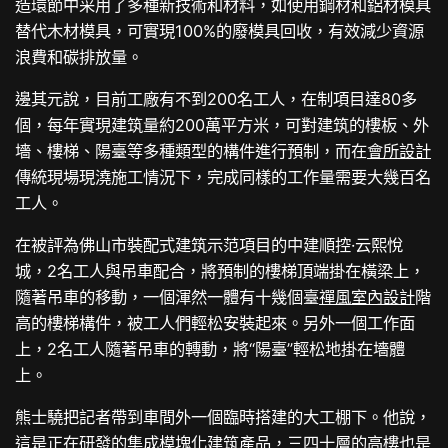
造環節中采用了多種新技術和材料，如使用鋼材和鋁材模具
替代木材模具，可實現100%的廢模具回收，有效減少資源
浪費和碳排放量。
邊其元說，目前工廠有不到200名工人，在制項目達80多
個，每年實現建筑量約200萬平方米，可對建筑的樓板、外
墻、樓梯、陽臺等多種類型的構件進行預制，而在
會所設計
傳統現場現澆施工情況下，完成同樣的工作量需要大幾百名
工人。
在被評為佛山市裝配式建筑示范項目的中建順控·云熙悅
城，2名工人與吊車配合，將預制的樓梯頂端掛在橫梁上，
隨著吊車的移動，一個渾然一體有十幾個臺
禪風室內設計
階
高的樓梯構件，被工人們輕松安裝起來。另外一個工作面
上，2名工人隨著吊車的轉動，將“陽臺”輕松地掛在墻體
上。
熊士驍把記者帶到車間外一個臨時搭建的大工棚下。他說，
這是正在研發的集成模塊化建筑產品，三四十層的高樓也是