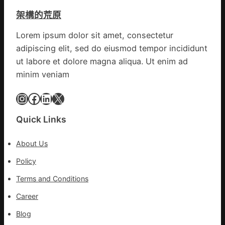
得
斯
架構的荒原
山
德
東
零
Lorem ipsum dolor sit amet, consectetur
定
件
adipiscing elit, sed do eiusmod tempor incididunt
陶：
商
冬
ut labore et dolore magna aliqua. Ut enim ad
應：
日
已
minim veniam
年
所
夜
Instagram
Facebook
LinkedIn
X
有
棚
的
蔬
勸
Quick Links
菜
返
生
About Us
孩
子
Policy
忙
Terms and Conditions
_
中
Career
國
Blog
網