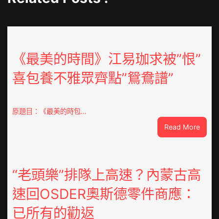
《最美的時間》江易珈求被”恨”
喜包養不雅眾齊點”鴛鴦譜”
原題目：《最美的時包…
:
Read More
《最
美
的
時
“老頭樂”排隊上高速？內蒙古高
間》
速回OSDER奧斯德零件商應：
江
易
已所有的勸返
珈