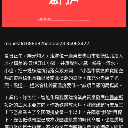
息門戶
admin
2025 年 8 月 8 日
requestId:689582bcdbce23.85063422.
夏日正午，陽光灼人，走進位于廣東省佛山市順德區北滘人
才小鎮美的·云悅江山小區，并無燥熱之感，綠樹、流水、
小徑，把十幾棟建筑錯落有致分開……“小區中間這條寬闊空
曠的東西綠化長軸以及南北樓距的設計，都充分考慮了光
照、風道……通常會比外面溫度要低。”該項目顧問周挺說。
工業化、綠色化、智能化是我國建筑業高質量發展
中醫診所
設計
的三大主要方向。作為碳排放大戶，我國建筑行業及其
上下游產業占了全國碳排放量一半以上。在國家“雙碳”目標
下，綠色低碳轉型已成為我國建筑業的時代命題，也是房地
產行業的巨大挑戰，不少企業正面臨轉型發展的陣痛。開展