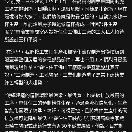
“之前我一直在建筑工地上工作，在高高的腳手架圍閉的施
工區鋪排鋼筋，日曬雨淋，還很危險。同樣是扎鋼筋，現在
環境可好太多了，我們這條線是做疊合板的，自動流水線一
樣生產，誰能想到房子還能像這樣拆成一個個部件生產
呢？”睿
商業空間室內設計
住住工佛山工廠的工人
私人招待
所設計
王和平說。
“在這里，我們按工業化生產和標準化流程制造出從樓板到
陽臺等整個房屋的多種部品部件，再也不用工人頂烈日冒風
雨到現場作業。”睿住住工佛山工廠廠長邊
客變設計
其元
說，“工廠制造、工地裝配、工業化制造房子是當下建筑業
綠色轉型的大趨勢。”
“傳統建造的這個環節最污染、最浪費，也是碳排放最高的
工序，睿住住工的預制構件生產，通過全流程信息化、生產
智能化實現了精準、精細、可視管控，且將構件生產中的碳
排放盡可能降到最低。”睿住住工裝配式研究院高級專家熊
士驍在裝配式建筑行業有近30年從業經驗，他說，目前制