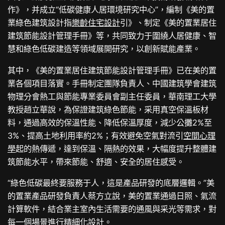
作》，并成立“低碳健康人居環境研究中心”，編制《美的置
業綠色建筑設計指
樂齡住宅設計
引》、制定《美的置業居住
建筑節能設計管理手冊》等，共同致力于圍繞人居健康、智
慧和綠色低碳建造等領域展開研究，以創新賦能產業。
其中，《美的置業居住建筑節能設計管理手冊》已在美的置
業各個項目落實。手冊制定團隊負責人、中國建筑學會建筑
物理分會熱工與節能專業委員會副主任委員，華南理工大學
教授趙立華說，為保證建筑綠色節能，采用真空保溫板材
料，通過高效的保溫性能、降低保溫厚度，減少公攤2%至
3%、提高土地利用率約2%；有效避免空氣對流引
空間心理
學
起的熱傳遞，達到保溫、隔熱的效果，大幅度提升整體建
筑節能水平，帶來節能、舒適、安全的居住感受。
“綠色低碳最終要服務于人，這是產品研發的底層邏輯。”美
的置業產品研發負責人蔡方立說，美的置業通過日照、氣流
計算軟件，結合業主室內生活需要的通風與采光等需求，對
每一個場景進行精細化設計。