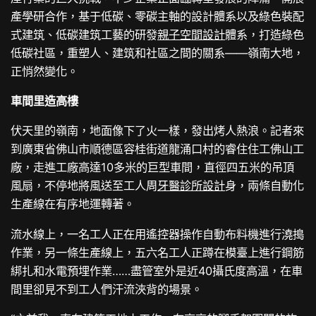
產學研合作，基于低碳、零碳主軸的設計體系以及綠色裝配
式建筑、低碳建筑工藝的研發
親子空間設計
體系，打造綠色
低碳社區，重塑人、建筑和社區之間的關系——嶺南大地，
正悄然變化。
車間里造高樓
伏天里的嶺南，地面像下了火一樣，發出烤人熱浪。記者來
到廣東省佛山市順德區容桂街道龍涌口村的睿住住工佛山工
廠，走進工廠高達10多米的巨型車間，直徑四五米的吊頂
風扇，不停地將風送至工人周
牙醫診所設計
身，兩條自動化
生產線在有序地運轉著。
流水線上，一名工人正在用遙控器操作自動布料機進行澆搗
作業，另一條生產線上，五六名工人正蹲在模臺上進行鋼筋
綁扎和水電預埋作業……盡管室外是近40攝氏度高溫，在車
間里卻見不到工人們汗流浹背的場景。