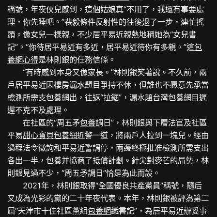
稱號，年夜伙兒感到，這個姑娘真“不用了，我還有事要處
理，你先睡吧。”裴毅條件反射性的往後退了一步，連忙搖
頭。像女兒一樣親，不少居平易近親熱地稱她為“女兒書
記”。“你待居平易近有多近，居平易近待你有多親。”這
包
養網心得
是林則銀的任務信條。
“有時感到本身又像家長。”林則銀笑著說。不久前，兩
戶居平易近因樓房漏水題目爭持不休，但誰也不愿意先承當
檢測所需支
包養網
出，往返“拉鋸”，漏水題
台灣包養網
目遲
遲不克不及處理。
在社區的“周五矛
包養
調日”，林則銀與下層法官及社區
平易
甜心寶貝包養網
近警一道，將兩戶人拉到一塊兒。經由
過程法令徵詢和平易近警調停，兩邊終極批准檢測所需支出
各出一半，
包養
并協商了抵償計劃。針尖對麥芒的局勢，林
則銀見過不少，“周五矛調日”恰是為此而設。
2021年，林則銀取得“全國優良共產黨員”稱號，隨后
又成為光彩的黨的二十年夜代表。本年，林則銀被評為第二
屆“天津市十佳社區黨組
包養網
織書記”，為居平易近辦妥事