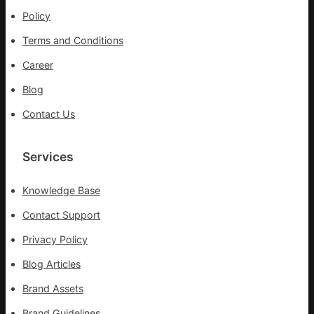
在
Policy
疫
Terms and Conditions
情
防
Career
控
Blog
第
森
Contact Us
和
診
所
Services
疫
苗
Knowledge Base
一
線
Contact Support
Privacy Policy
Blog Articles
Brand Assets
Brand Guidelines