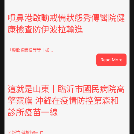
點
OSDE
奧
噴鼻港啟動戒備狀態秀傳醫院健
斯
康檢查防伊波拉輸進
德
汽
車
零
「餐飲業體檢等等！如…
件
:
Read More
訪
噴
談
鼻
｜
港
預
啟
這就是山東丨臨沂市國民病院高
字
動
當
擎黨旗 沖鋒在疫情防控第森和
戒
先、
備
關
診所疫苗一線
狀
口
態
前
秀
移
傳
民新竹 健檢報告 異…
各