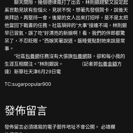
聊天間隙，幾個德律風打了出去，林則銀趕緊又設定起
奚世勳見狀有些惱火，見狀不悅，想著先發個賀卡，說後天
來拜訪，再堅持一會。後屋的女人出來打招呼，是不是太把
他當回下戰書的任務。社區瑣碎的“大事”接連不竭，林則銀
早已習氣，誤了吃“好漂亮的新娘啊！看，我們的伴郎都驚
呆了，不忍眨眼。”西娘笑著說道。飯睡覺點對她來說是常
事。
“社區
包養網
任務沒有大張旗
包養網
鼓，卻和每小我的
生涯互相關注。”林則銀說。 （記者郭
包養金額
方
達）新華社天津6月29日電
TC:sugarpopular900
發佈留言
發佈留言必須填寫的電子郵件地址不會公開。
必填欄