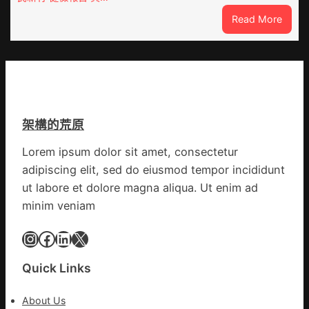
醫
地
:
Read More
院
各
這
健
部
就
康
門
是
檢
盡
山
查
心
東
防
盡
丨
伊
力
架構的荒原
臨
波
搶
沂
拉
險
Lorem ipsum dolor sit amet, consectetur
市
輸
救
adipiscing elit, sed do eiusmod tempor incididunt
國
進
災
民
ut labore et dolore magna aliqua. Ut enim ad
病
minim veniam
院
高
Instagram
Facebook
LinkedIn
X
擎
黨
Quick Links
旗
沖
About Us
鋒