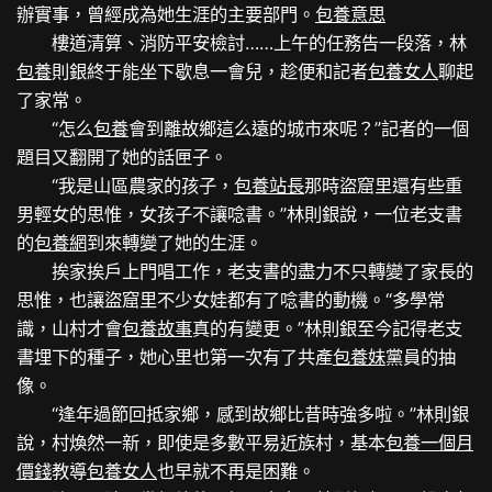
辦實事，曾經成為她生涯的主要部門。
包養意思
樓道清算、消防平安檢討……上午的任務告一段落，林
包養
則銀終于能坐下歇息一會兒，趁便和記者
包養女人
聊起
了家常。
“怎么
包養
會到離故鄉這么遠的城市來呢？”記者的一個
題目又翻開了她的話匣子。
“我是山區農家的孩子，
包養站長
那時盜窟里還有些重
男輕女的思惟，女孩子不讓唸書。”林則銀說，一位老支書
的
包養網
到來轉變了她的生涯。
挨家挨戶上門唱工作，老支書的盡力不只轉變了家長的
思惟，也讓盜窟里不少女娃都有了唸書的動機。“多學常
識，山村才會
包養故事
真的有變更。”林則銀至今記得老支
書埋下的種子，她心里也第一次有了共產
包養妹
黨員的抽
像。
“逢年過節回抵家鄉，感到故鄉比昔時強多啦。”林則銀
說，村煥然一新，即使是多數平易近族村，基本
包養一個月
價錢
教導
包養女人
也早就不再是困難。