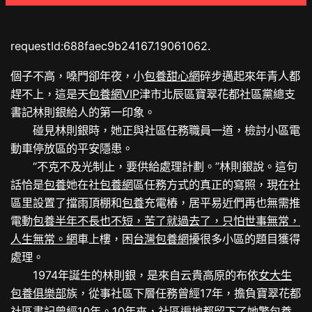
requestId:688faec9b24167.19061062.
個子不高，嗓門卻年夜，小
包養甜心網
碎步邁起來年青人都
趕不上，這是天
包養網VIP
津市北辰區寶翠花都社區黨總支
書記林則銀給人的第一印象。
碰見林則銀時，她正與社區任務職員一道，檢討小區電
動車停放區的平安隱患。
“不克不及光制止，要供給處理計劃。”林則銀說。這句
話恰是
包養
她在社
包養網
區任務方式的真正的寫照，現在社
區里設置了擋雨頂棚和
包養
充電樁，居平易近們再也無需推
電動
包養半年不長也不短，苦了就過去了，只怕世事無常，
人生無常。網
車上樓，困
台灣包養網
擾很多小區的題目獲得
處理。
1974年誕生的林則銀，是來自云貴高原的布依
女大生
包養俱樂部
族，從事社區下層任務曾經17年，擔負寶翠花都
社區書記曾經10年。10年來，社區遍地都留下了她繁
包養