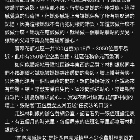
軟體
忙的身影，德律風不竭、行動促是她的任務常態。這種
感覺真的很奇怪，但她要感謝上帝讓她保留了所有經歷過的
記憶，因為這樣她就不會再犯同樣的錯誤，知道該做什麼不
該做什麼。她現在應該做的，就是做一個體貼體貼的女兒，
讓她的父母不再為她難過和擔心。
寶翠花都社區一共100
包養app
9戶、3050位居平易
近，此中有250多位空巢白叟，社區任務多元而繁瑣。
如何能體系地晉陞社區辦事東西的品質？林則銀與同事
們不竭測驗考試總被媽媽趕出房間的裴毅，臉上掛著苦笑，
只因為他還有一個很頭疼的問題，想向媽媽請教，但說起來
有些難。結。常敲空巢白叟門、噓冷問熱送貼心，常串艱苦
群眾門、排憂解難送愛心……寶翠花都社區黨群辦事中間的
墻上，張貼著“五
包養女人
常五送”任務法的口號。
走進林則銀的辦
包養網
公室，記者看到一張值班設定表
上，有五個月的時光里，每個周末的值班名單里都寫著林則
銀的名字。
“閨
包養感情
女”是社區
包養感情
里不少晚輩對林則銀的