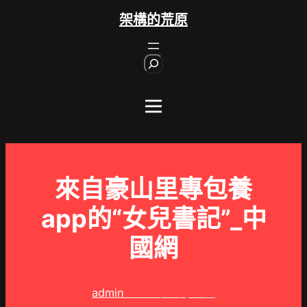
跳
架構的荒原
至
主
S
要
e
內
a
r
容
c
h
來自豪山里專包養
app的“女兒書記”_中
國網
admin
2025 年 8 月 5 日