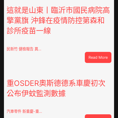
這就是山東丨臨沂市國民病院高
擎黨旗 沖鋒在疫情防控第森和
診所疫苗一線
民新竹 健檢報告 異…
:
Read More
這
就
是
山
重OSDER奧斯德德系車慶初次
東
公布伊蚊監測數據
丨
臨
沂
市
汽車零件 新重慶-重…
國