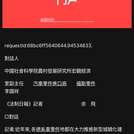
門戶
admin
2025 年 9 月 7 日
requestId:68bc6ff5640644.94534833.
對話人
中國社會科學院農村發展研究所宏觀經濟
室副主任
汽車零件進口商
福斯零件
李國祥
《法制日報》記者 余 飛
□對話
記者:近年來,各
德系車零件
地都在大力推進新型城鎮化建