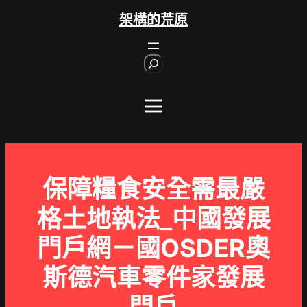
跳
架構的荒原
至
主
S
要
e
內
a
r
容
c
h
保障糧食安全需最嚴
格土地執法_中國發展
門戶網－國OSDER奧
斯德汽車零件家發展