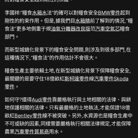
李國祥:“糧食
水箱水
法”的確可以對糧食安全
BMW零件
起到
剛性的約束作用。但是,據我們目
水箱精
前了解到的情況,“糧
食法”更多地側重于規
油氣分離器改良版
范
汽車空氣芯
糧食
部門。
而新型城鎮化背景下的糧食安全問題,則涉及到很多部門,在
這種情況下,“糧食法”的作用估計不會很大。
糧食生產主要依賴土地,在新型城鎮化背景下保障糧食安全,
最關鍵的是要守住18億畝紅
斯柯達零件
線
汽車零件
Skoda
零件
。
如何守?還得
Audi零件
靠嚴格執行與土地相關的法律、與耕
地保護相關的法律。只有最嚴格的土地執法,才能保證18億
畝紅
Bentley零件
線不被突破。另外,水資源也是糧食生產中
不可或缺的因素,同樣需要嚴格執行相關法律規定,才能保障
農業
汽車零件貿易商
用水。