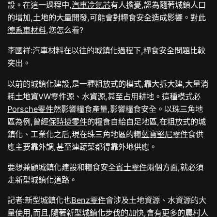
設。在這一過程中,
汽車冷氣芯
有人擔憂,認為隨著城鎮人口
的增加,土地的大量開發,可能會對糧食安全造成影響。對此
德系車材料
,您怎么看?
李國祥:
汽車材料
在以往的城鎮化過程下,糧食安全問題比較
突出。
以前的城鎮化建設,是一種粗放式的模式,靠大拆大建,大量消
耗土地資
VW零件
源、水資源,甚至占用耕地。這種模式必
Porsche零件
然影響糧食產量,影響糧食安全。以珠三角地
區為例,曾經
保時捷零件
的糧食自給自足地區,在粗放式的城
鎮化、工業化之后,現在珠三角地區的糧
藍寶堅尼零件
食供
應主要靠外調,甚至連蔬菜都得靠外地供應。
要想兼顧城鎮化建設和糧食安全
賓士零件
兩個方面,就必須
走新型城鎮化道路。
記者:新型城鎮化也
Benz零件
會涉及土地資源、水資源的大
量使用,而且,隨著新型城鎮化步伐的加快,會有更多的農村人