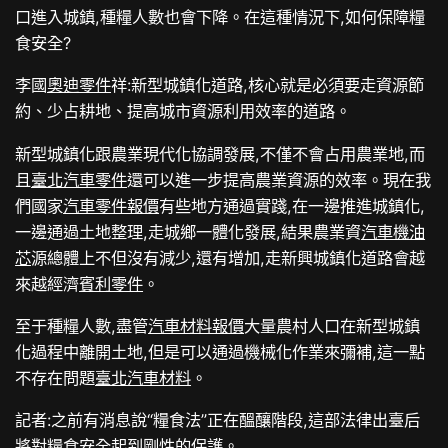
口進入城鎮,種糧人數也會下降。在這種情況下,如何保障糧
食安全?
李國
奧迪零件
祥:新型城鎮化道路,核心就是必須要走資源節
約、少占耕地、提高城市資源利用效率的道路。
新型城鎮化跟農業現代化協調發展,不僅不會占用農業地,而
且
臺北汽車零件
還可以進一步提高農業資源的效率。現在我
們國家
汽車零件報價
有些地方通過實踐,在一邊推進城鎮化,
一邊通過土地整理,走城鄉一體化發展,結果農業資
汽車機油
芯
源總體上不但沒有減少,還有增加,走新興城鎮化道路會越
來越經濟
賓利零件
。
至于種糧人數,盡管
汽車材料報價
大量農村人口在新型城鎮
化過程中離開土地,但是可以通過機械化作業來彌補,這一點
不存在問題
臺北汽車材料
。
記者:之前有消息說“糧食法”正在醞釀階段,這部法律出臺后
將對糧食安全起到剛性的保護。