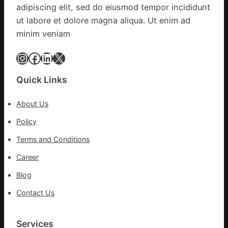
苗
adipiscing elit, sed do eiusmod tempor incididunt
我
一
在
ut labore et dolore magna aliqua. Ut enim ad
線
鏈
minim veniam
博
會
Instagram
Facebook
LinkedIn
X
挑
戰
Quick Links
拼
出
About Us
一
條
Policy
全
Terms and Conditions
球
供
Career
應
Blog
鏈
Contact Us
Services