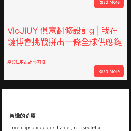
:
Read More
民
重
病
OSDE
院
奧
高
斯
VloJIUYI俱意翻修設計g | 我在
擎
德
黨
鏈博會挑戰拼出一條全球供應鏈
德
旗
系
沖
車
鋒
慶
在
樂齡住宅設計 你有沒…
初
疫
:
Read More
次
情
VloJI
公
防
俱
布
控
意
伊
第
翻
蚊
森
修
監
和
設
測
診
架構的荒原
計
數
所
g
據
疫
Lorem ipsum dolor sit amet, consectetur
|