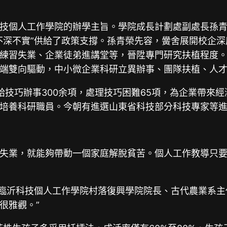
技個人工作學院的辦學主旨。學院成長計劃處副處長孫
不深不實”供給了政策支撐。孫青榮先容，黌舍展開校企
練習失業、企業徒弟進講堂等，晉陞專門研究扶植程度。
端雙向驅動，中小微企業科研立異辦事、團隊扶植、人
技巧辦事300余項，處理技巧困難65項，為企業帶來經濟
培養科研職員。今朝有進選山東省科技部分科技專家等進
失業，就能夠帶動一個家庭解脫貧苦。個人工作教導只
”臨沂科技個人工作學院村落復興學院院長、古代農業系主
很雅觀。”