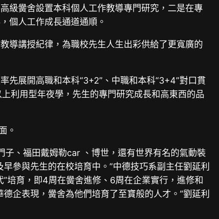
俗高級黌舍設置本科個人工作教導專門研究，二是在專
科，個人工作成長通道通順。
作教導講授紀律，為職校先生人生出彩供給了更寬廣的
先展開高職和本科“3+2”、中職和本科“3+4”對口貫
以上利用型年夜學，先生的專門研究成長和高東西的品
面。
門子、福田戴姆勒car 、博世，還有世界有名的氣動裝
及早參與先生的在校培育中。”中德技巧系副主任劉延利
”培育，即4周在黌舍進修、6周在企業實行，進修和
華德企表現，黌舍為他們培育了至寶般的人才。”劉延利