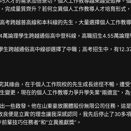
巧人才的需求加倍急切，個人工作教導越來越受追捧。
，完成量質齊升？若何立異個人工作教導人才培育形式
高考跨越普高線和本科線的先生，大量選擇個人工作教
.74萬論理學生跨越通俗高中登科線，高職招生4.55萬
理學生跨越通俗高中線卻選擇了中職；高考招生中，有12.
究其緣由，在于個人工作院校的先生成長途徑不暢，遭受“
生變更，現在的個人工作教導力爭升學失業“兩適宜”，
出一些啟發。他在山東豪放團體股份無限公司任務，這
改良便是立異’的理念讓我深感認同，我先后停止了30多項
前輩技巧任務者”和“立異進獻獎”。