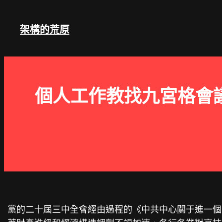
跳
至
架構的荒原
主
要
內
容
個人工作教找九宮格會
黨的二十屆三中全會經由過程的《中共中心關于進一個