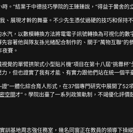
小時。”結業于中德技巧學院的王臻臻說，“得益于黌舍的
我、展現才幹的舞臺。不少先生憑仗過硬的技巧和保持
的水汽，以數模轉換方法將電電子訊號轉換為可視化的數
輝先容著他與隊友孫光緒配合制作的、關于“萬物互聯”的
年夜賽。
械視覺的單臂拱架式小型貼片機”項目在第十八屆“挑釁杯
壓力，但也證實了我有才能、有實力跟他們站在統一個平
證”一體化綜合育人形式，在37個專門研究中展開了5
密空間
才”。學院出臺了一系列政策軌制，不竭優化評價
實訓基地周志強任務室，幾名同窗正在教員的領導下操縱