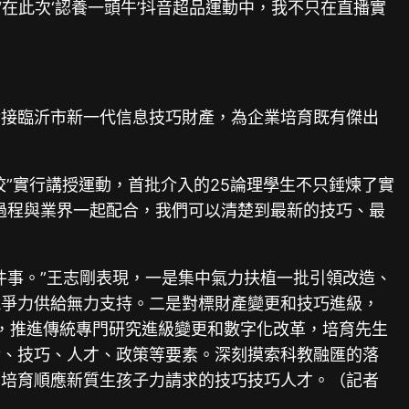
在此次‘認養一頭牛’抖音超品運動中，我不只在直播實
對接臨沂市新一代信息技巧財產，為企業培育既有傑出
校”實行講授運動，首批介入的25論理學生不只錘煉了實
過程與業界一起配合，我們可以清楚到最新的技巧、最
件事。”王志剛表現，一是集中氣力扶植一批引領改造、
競爭力供給無力支持。二是對標財產變更和技巧進級，
求，推進傳統專門研究進級變更和數字化改革，培育先生
金、技巧、人才、政策等要素。深刻摸索科教融匯的落
，培育順應新質生孩子力請求的技巧技巧人才。（記者