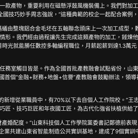
一款產物，重要利用在磁懸浮鼓風機裝備上。我們對加工
全國技巧妙手周志強說，“這種典範的校企一起配合案例
螞蟻由整塊鋁合金毛坯在五軸聯念頭床上一次加工成型，難
情形。我們經由過程讓先生完成這類產物的加工，錘煉他
時光就能勝任數控多軸編程職位，月薪起薪到達1.3萬元
任務室觸目皆是。作為全國首批產教融會試點省份，山東
國首個“金融+財務+地盤+信譽”產教融會鼓勵辦法，領
疇的新增從業職員中，有70%以下去自個人工作院校。”王
巧匠、技巧巨匠和年夜國工匠，為古代化強省扶植供給
財產婚配度。”山東科技個人工作學院黨委書記鄭德前表現
業頭部企業共建山東省智能制造公共實訓基地，建成了9個實