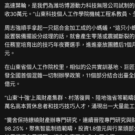
高速葉輪，是我們為濰坊博源動力科技無限公司試制的
收30萬元。”山東科技個人工作學院機械工程系教員、
周志強順手拿起一只鋁合金加工成的小螞蟻，“這只小
設置裝備擺設分歧理的話，就會產生零落或震撼斷裂的
任務室培育出的技巧年夜賽選手，進進豪放團體后1個月
元。
在山東省個人工作院校里，相似的公共實訓基地、巨匠
發全國首個混雜一切制辦學政策，11個部分結合出臺全
億元。
“山東‘十強’上風財產集群、村落復興、陸地強省等範
萬名高本質休息者和技巧技巧人才，涌現出一大量能工
“黌舍保持繚繞財產辦專門研究，連續晉陞專門研究與
98.25%，聚焦智能制造範疇，投資1.8億元與行