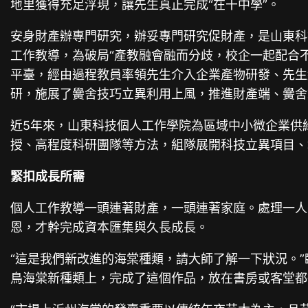
地里獲得充足浮現，讓先生真正完成“在干中學”。
安身財產辦專門研究，辦妥專門研究促財產，是山東科
工作教導，為破局“產教融會融而分歧，校企一起配合
平臺，經由過程教員率領先生介入企業產物研發、先生
研，施展了黌舍技巧立異利用上風，推進財產端、黌舍
近5年來，山東科技個人工作學院為區域中小微企業供給
授、高程度科研團隊等方法，組隊展開科技立異項目、
緊扣成長所需
個人工作教導一頭連著財產，一頭連著家庭。處理一人
恩，才幹完成資本匯集與久長成長。
“這是我們新改進的海棠種類，請大師了解一下狀況。
鳥海棠新種類上，完成了這個作品，放在書房或客堂都