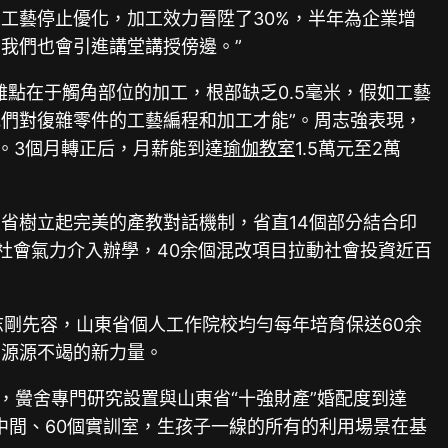
工藝停止優化，加工效力晉陞了30%，半年為企業增
，我們也會引進講堂講授傍邊。”
點在于觸角部位的加工，根部缺乏0.5毫米，假如工藝
們對復雜零件的工藝編程和加工才能”。周志強表現，
。3個月轉正后，月薪能到達
瑜伽教室
1.5萬元至2萬
省樹立起完美的產教對話機制，省直14個部分結合印
導社會氣力介入辦學，40余個混改項目拉動社會投資近百
志剛先容，山東省個人工作院校均勻每年培育保送60余
了源源不竭的新力量。
，黌舍專門研究設置與山東省“十強財產”婚配度到達
訓中間、60個實訓室，生孩子一線的所有的利用場景在基