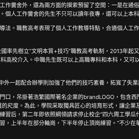
工作黌舍外，還為兩方面的摸索預留了空間：一是在通
。個人工作黌舍的先生不只可以讀年夜專，還可以上本
導法。職教高考表現了個人工作教導特點，合適個人工
率先樹立“文明本質+技巧”職教高考軌制，2013年起又率
俗本科高校介入。中職先生既可以上高職專科和本科，又可
，中外一起配合辦學則加強了他們的技巧素養，拓寬了失業
口，吊掛著浩繁國際著名企業的brandLOGO，包含西
厲的尺度。為此，學院采取獨具匠心的培育形式，讓企業
練習后，第二年即依照綱領請求停止校企“四六周工學瓜代
習，上半年在部分輪崗，下半年停止頂崗練習。“不少在