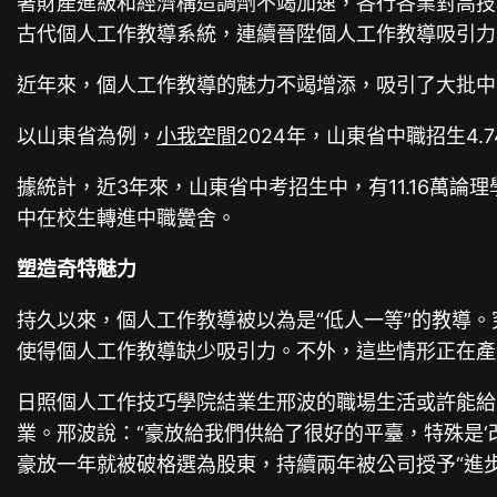
著財產進級和經濟構造調劑不竭加速，各行各業對高技
古代個人工作教導系統，連續晉陞個人工作教導吸引力
近年來，個人工作教導的魅力不竭增添，吸引了大批中
以山東省為例，
小我空間
2024年，山東省中職招生4
據統計，近3年來，山東省中考招生中，有11.16萬論
中在校生轉進中職黌舍。
塑造奇特魅力
持久以來，個人工作教導被以為是“低人一等”的教導。
使得個人工作教導缺少吸引力。不外，這些情形正在產
日照個人工作技巧學院結業生邢波的職場生活或許能給
業。邢波說：“豪放給我們供給了很好的平臺，特殊是‘
豪放一年就被破格選為股東，持續兩年被公司授予“進步