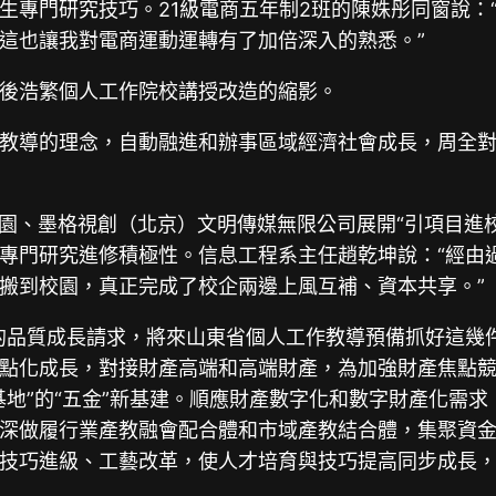
專門研究技巧。21級電商五年制2班的陳姝彤同窗說：“
這也讓我對電商運動運轉有了加倍深入的熟悉。”
後浩繁個人工作院校講授改造的縮影。
教導的理念，自動融進和辦事區域經濟社會成長，周全
產園、墨格視創（北京）文明傳媒無限公司展開“引項目進
專門研究進修積極性。信息工程系主任趙乾坤說：“經由
搬到校園，真正完成了校企兩邊上風互補、資本共享。”
的品質成長請求，將來山東省個人工作教導預備抓好這幾
點化成長，對接財產高端和高端財產，為加強財產焦點
基地”的“五金”新基建。順應財產數字化和數字財產化需
深做履行業產教融會配合體和市域產教結合體，集聚資
技巧進級、工藝改革，使人才培育與技巧提高同步成長