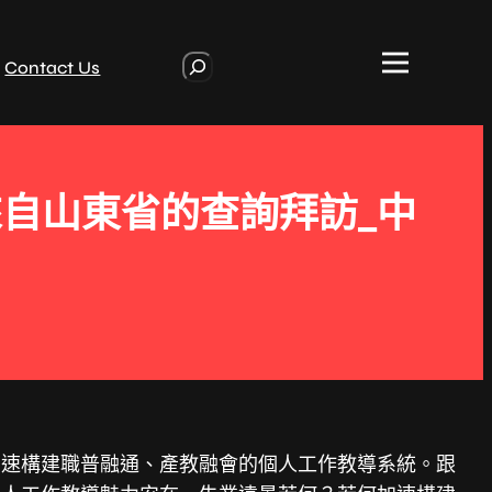
S
Contact Us
e
a
r
c
h
自山東省的查詢拜訪_中
加速構建職普融通、產教融會的個人工作教導系統。跟