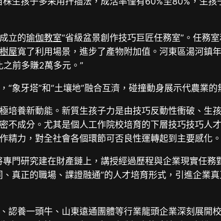
株生孩子多采用扦插法，成活率僅有60%至80%，生孩
。
成立的
瑜伽教室
“省級盆景創作技巧巨匠任務室”。任務
樹屋
寬了利用場景，進步了產物附加值。河東區湯河鎮年
之前多賺2萬多元。”
“象牙塔”和“土壤地”融合互濟，碰撞動身展示代農業的
極培養新動能。新質生孩子力是由技巧反動性衝破、生
密不成分。尤其是個人工作院校培育的下層技巧技巧人
作精力，對全社會各個環節可否良性運轉起到主要感化
將專門研究建在財產鏈上，講授經過歷程與企業現實任務
同、真正的職場、課證融通”的人才培育形式，引進企業
、認養一頭牛、山東遠通團體等行業龍頭企業深刻展開