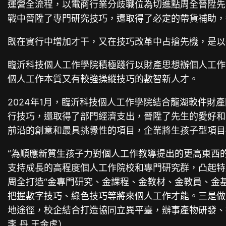
運營全流程，以電商行業分歧職位為切進點周全晉陞先生
戰中晉陞了專門研究技巧，還取得了必定的帶貨補助，
既在實行中增加才干，又在技巧改革中占搶先機，是以
臨沂科技個人工作學院積極踐行以財產思想辦個人工作
個人工作本質又有較強操縱技巧的數智新人才。
2024年1月，臨沂科技個人工作學院結合龍湖軟件財
行技巧，還取得了部門經濟支出，晉陞了先生的愛好和
前沿的創意和最具挑釁性的項目，企業將生孩子型項目
“為順應新質生孩子力對個人工作教導提出的更高東西
支持成長的高程度個人工作院校和專門研究群，凸起特
周全打造“金專門研究、金課程、金教材、金教員、金
把握數字技巧、綠色技巧等將來個人工作才能。三是做
地途徑，校企結合打造協同立異平臺，辦事產物研發、
李 丹 王金虎）