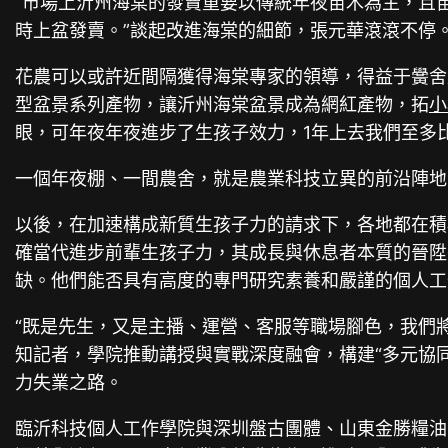
“市場上沂州海棠的發賣重要以傳統年夜苗木為主，且苗
時上盆發賣。”談起改進海棠的細節，張元華滾滾不停
花農可以或許近間隔獲得海棠專家的領導，得益于黌舍
型盆景系列產物，讓沂州海棠盆景成為網紅產物，拓
小
眼，可年夜年夜進步了生孩子效力，1年上去我們至多比
一個年夜棚、一間農舍，就是農業科技立異的前沿陣地，
以後，在加速構成新質生孩子力的請求下，各地都在積
確當代進步前輩生孩子力，其成長與休息者本質的晉陞
缺。他們能否具有高度的專門研究素養和嚴謹的個人工
“既是先生，又是主播、運營、客服等職場腳色，我們
知記者，學院推動講授與實戰深度融會，構建“多元協
力失業之路。
臨沂科技個人工作學院與深圳盤古團體、山東金勝糧油