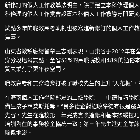
新修訂的個人工作教導法明白，除了建立本科條理個人
科條理的個人工作黌舍設置本科個人工作教導專門研究
試點多年的職教高考軌制也被寫進新修訂的個人工作教
舞臺。
山東省教導廳總督學王志剛表現，山東省于2012年在全國
穿分段培育試點，全省53%的高職院校和48%的通
質失業有了更年夜空間。
職教高考和貫穿培育打破了職校先生的上升“天花板”
在濟南個人工作學院部屬的二級學院——中德技巧學院門
備生孩子商費斯托等。“良多德企對招收學徒有很是嚴
先容，先生在進校第一年完成實際進修和基本操縱技巧
培訓內在的事務校企協統一致；第三年先生進進企業練
驕傲地說。