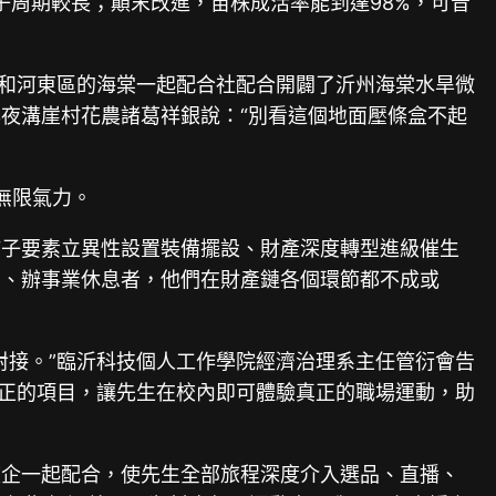
子周期較長；顛末改進，苗株成活率能到達98%，可昔
室和河東區的海棠一起配合社配合開闢了沂州海棠水旱微
夜溝崖村花農諸葛祥銀說：“別看這個地面壓條盒不起
無限氣力。
孩子要素立異性設置裝備擺設、財產深度轉型進級催生
才、辦事業休息者，他們在財產鏈各個環節都不成或
。
對接。”臨沂科技個人工作學院經濟治理系主任管衍會告
真正的項目，讓先生在校內即可體驗真正的職場運動，助
校企一起配合，使先生全部旅程深度介入選品、直播、