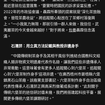
易近意就在這里匯集，“要實時把國民的訴求妥當反應。”
2022年的市政協會議，聶霖所牽頭的提案就是“深化茶旅融
會，晉陞茶農收益”，將追蹤關心點放在了茶鄉村落復興
上。“一小我氣力無限，那就引領一群人來做，我信任，武
夷巖茶的今天會越來越好！”對于將來，
包養
聶霖信念滿
滿。
石濡菲：用立異方法記載與教授非遺身手
“‘中國傳統制茶身手及其相干風俗’列進結合國教科文組
織人類非物資文明遺產代表作名錄，讓我們這些非遺傳承人
非常衝動。這意味著會有更多人追蹤關心到六堡茶，追蹤關
心到‘六堡茶制作身手’這項非遺。”在廣西梧州市蒼梧縣六堡
鎮黑石山茶廠，該廠黨支部書記、六堡茶制作身手自治區級
代表性傳承人石濡菲正興高采烈做著成長計劃，“此刻關于
傳統六堡茶的迷信研討還未幾，我們將搭建起科技平臺，展
開更多傳統六堡茶課題研討。”