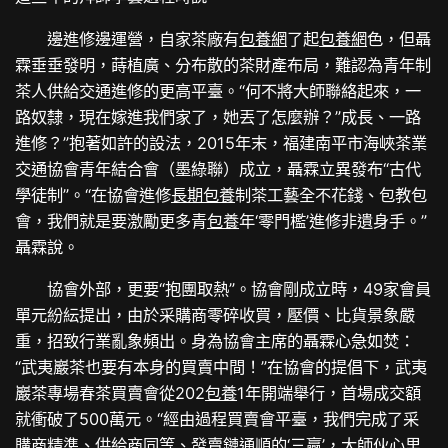
邊進修邊運營，自家茶廠有
包養網
了起
包養網
色，但聶
霖垂垂發明，蒔植廣、分布散的茶財產布局，難認為青年制
茶人供給交通進修的更高平臺。“何不將大師聯絡起來，一
路奴隸，現在嫁進我們家了，她丟了怎麼辦？”成長、一路
進修？”抱著如許的設法，2015年末，福建南平市海峽茶業
交通協會青年結合會（墨綠聯）成立，聶霖立異發布“古代
學徒制”。“在協會進修
長期包養
制茶工藝全不花錢、包教包
會，我們就是要激勵更多青
包養
年‘零門檻’進修非遺身手。”
聶霖說。
協會外部，更要“抱團取熱”。協會剛成立時，49家會員
單元紛紜提出，由於采購商零碎收買，壓價、比貨景象嚴
重，招致行業亂象頻出。身為協會主席的聶霖心急如焚：
“武夷巖茶也要有本身的買賣中間！”在協會的提倡下，武夷
巖茶專場春茶買賣會從202
包養
1年開端舉行，首場成交額
就衝破了500萬元。“經由過程買賣會平臺，我們完成了采
購商精準、供給商同等、發賣鏈通順的‘三贏’，大師伙心里