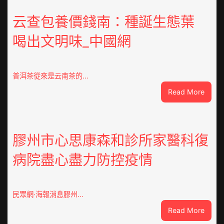
器
重
云查包養價錢南：種誕生態葉
積
喝出文明味_中國網
極
呼
應
黃
普洱茶從來是云南茶的…
家
:
Read More
營
云
社
查
區
包
舉
養
膠州市心思康森和診所家醫科復
動
價
展
病院盡心盡力防控疫情
錢
新
南：
竹
種
森
誕
和
民眾網·海報消息膠州…
生
診
:
Read More
態
所
膠
葉