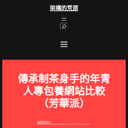
跳
架構的荒原
至
主
S
要
e
內
a
r
容
c
h
傳承制茶身手的年青
人專包養網站比較
（芳華派）
admin
2025 年 8 月 18 日