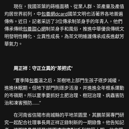
現在，我國茶葉的蒔植面積、從業人群、茶產量及產值
均居世界前列，中
包養網dcard
國茶文明也活著界各地普遍
傳佈。近日，記者采訪了3位傳承制茶身手的年青人，他們
傳承傳統
包養甜心網
制茶身手和風俗，推進中華優良傳統文
明發明性轉化、立異性成長，為茶文明維護傳承成長進獻芳
華氣力。
周正祥：守正立異的“茶把式”
“夏季降
包養
溫之后，茶樹地上部門生孩子逐步減緩，
進進休眠期。但地下部門則逐步活潑，并進進全年根系運動
的岑嶺期。所以夏季要抓好土肥治理、樹冠治理、病蟲害防
治和凍害預防……”
在河南省信陽市商城縣的平地茶園里，其鵬茶葉專門研
究一起配合社理事長周正祥正錄制新的一期錄像。他告知記