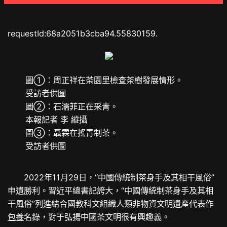
requestId:68a2051b3cba94.55830159.
圖①：周正祥在茶園里檢查茶樹發展情形。
受訪者供圖
圖②：石濡菲正在采青。
本報記者 李 縱攝
圖③：聶霖在搖青制茶。
受訪者供圖
2022年11月29日，“中國傳統制茶身手及其相干風俗”
申遺勝利。習近平總書記誇大，“中國傳統制茶身手及其相
干風俗”列進結合國教科文組織人類非物資文明遺產代表作
包養
名錄，對于弘揚中國茶文明很有興趣義。