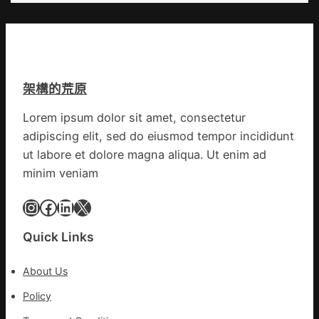
開
州
喝
市
出
心
文
思
明
康
味
架構的荒原
森
_
和
中
Lorem ipsum dolor sit amet, consectetur
診
國
adipiscing elit, sed do eiusmod tempor incididunt
所
網
家
ut labore et dolore magna aliqua. Ut enim ad
醫
minim veniam
科
復
Instagram
Facebook
LinkedIn
X
病
院
Quick Links
盡
心
About Us
盡
力
Policy
防