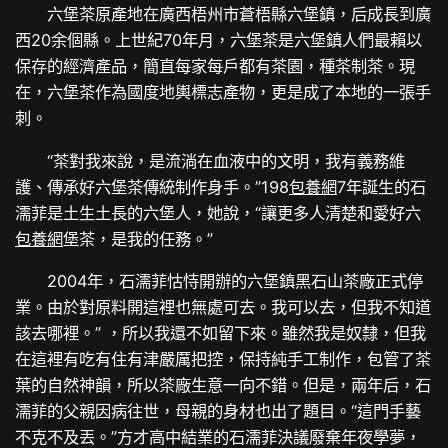
六堡茶原產地在廣西梧州市蒼梧縣六堡鎮，后成長到廣
西20余個縣。上世紀70年月，六堡茶是六堡鎮人們最賴以
保存的經濟產品，簡直每家每戶都有茶園，種茶制茶。現
在，六堡茶作為國度地輿標志產物，更是成了本地的一張手
刺。
“茶對我來說，是流淌在血液中的文明，我有義務維
護、傳承好六堡茶傳統制作身手。”198
包養網
7年誕生的石
濡菲是土生土長的六堡人，她說，“讓更多人清楚和愛好六
包養網
堡茶，是我的任務。”
2004年，石濡菲怙恃開辦的六堡鎮黑石山茶廠正式停
業。由於對原料開這裡也無處可去。我可以去，但我不知道
該去哪裡。” ，所以我還不如留下來。雖然我是奴隸，但我
在這裡有吃有住有津嚴厲把控，保持純手工制作，包管了茶
葉的自然神韻，所以茶廠生意一向不錯。但是，兩年后，石
濡菲的父親因病往世，母親的身材也出了題目。“這門手藝
不克不及丟。”方才高中結業的石濡菲決議廢棄年夜學夢，