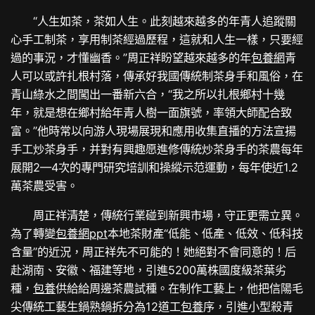
“人生如茶，茶如人生。此刻越來越多的年青人追蹤關
心手工制茶，享用制茶經過歷程，這就和人生一樣，只要經
過的事況，才懂幽香。”周正祥盼望越來越多的年
包養網
青
人可以或許扎根村落，傳承好我國傳統制茶身手和風俗，在
青山綠水之間闖出一番新六合，“我之所以扎根鄉村十幾
年，就是想在鄉村給年青人樹一面旗號，率領大師配合致
富。”他時常以向游人現場展現和應用收集直播的方法宣揚
手工炒茶身手，并對有興趣愿進修傳統炒茶身手的茶農每年
展開2—4次的專門研究培訓和操縱示范運動，每年使近1.2
萬茶農受害。
周正祥清楚，傳統行業碰到新興市場，守正更需立異。
為了轉變
包養網ppt
本地茶財產“低能、低產、低效、低科技
含量”的近況，周正祥先不可能的！她絕對不會同意的！后
赴湖南、安徽、福建等地，引進5200萬株國度級茶葉劣
種，
包養
供給給周邊茶農試種。在制作工藝上，他把信陽毛
尖傳統工藝生鍋熟鍋拆分為12道工
包養
序，引進小型殺青