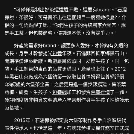
“可僅僅是制出好茶還遠遠不敷，還要有brand。”石濡
菲說，茶很好，可是賣不出往這個題目一度讓她很憂?。伴
侶的一句話點醒了她：“你們生孩子的傳統農家六堡茶，說
是手工茶，但包裝簡略，價錢還不低，沒有競爭力。”
好產物需求好brand，讓更多人愛好，才幹夠有久遠的
成長，身手才幹發揚光
包養
年夜。石濡菲回抵家鄉黑石山，
開端準備建築新廠。新廠嚴厲依照同一尺度生孩子，同一包
裝，手工制茶的東西的品質更穩固，產量也上往了。2012
年黑石山茶廠成為六堡鎮第一家取
包養情婦
得
包養網評價
QS認證的六堡茶企業，之后更是進一個步驟擴建，集茶葉
蒔植、研發、生孩子、
包養網
加工和發賣
包養行情
于一體，
獲評國度級非物資文明遺產六堡茶制作身手生孩子性維護示
范基地。
2015年，石濡菲被認定為六堡茶制作身手自治區級代
表性傳承人。也恰是這一年，石濡菲勞模立異任務室正式成