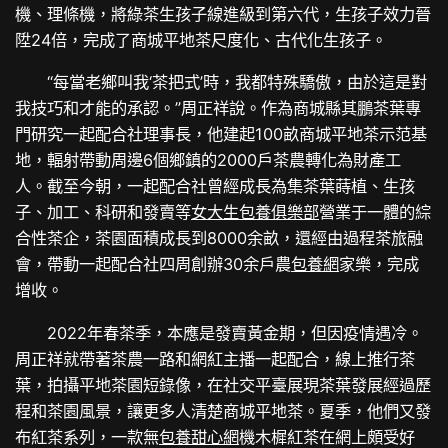
機、理條機，將綠茶生孩子線進級到第六代，生孩子效力晉
陞24倍，完成了商城平地茶尺度化、古代化生孩子。
“每當老鄉叫我‘茶把式’時，我都特殊驕傲，由於這是對
我技巧和才能的承認。”周正祥說。作為商城縣其鵬茶葉專
門研究一起配合社理事長，他建起100畝商城平地茶示范基
地，輻射帶動周邊6個鄉鎮的2000戶茶農轉化為財產工
人。截至今朝，一起配合社曾經成長為集茶葉蒔植、生孩
子、加工、科研和發賣等
女大生包養俱樂部
營業于一體的綜
合性茶企，茶園面積成長到8000余畝，還經由過程茶旅融
會，帶動一起配合社四周創辦30余戶農
包養網
家樂，完成
增收。
2022年春茶季，本應是發賣黃金期，但因疫情遇冷。
周正祥就帶著茶農一路和網紅主播一起配合，線上推行茶
葉，拍攝平地茶園短錄像，在社交平臺展現茶葉發展經過歷
程和茶園風景，讓更多人清楚商城平地茶。夏季，他們又發
布紅茶系列，一款無
包養甜心網
機木樨紅茶在網上頗受好