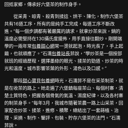
回抵家鄉，傳承好六堡茶的制作身手。
從采青、晾青、殺青到揉捻、烘干、陳化，制作六堡茶
共有16道工序，所有的是純手工完成，每道工序不斷改
進。“每一個步調都有著嚴厲的請求，就拿炒茶來說，鍋的
溫度必需堅持在130攝氏度擺佈，用手直接往翻炒。剛開端
學的一兩年常
包養甜心網
常一燙就起泡，時光長了，手上起
繭，也就順應了。”石濡
包養站長
菲說，“學炒茶是一個按部
就班的經過歷程，選擇墨綠的眼光、揉茶的勁道、炒茶的時
光和溫度，城市影響茶葉的外形、湯色以及口感。”
那段
甜心寶貝包養網
時光，石濡菲不是在采茶制茶，就
是在收茶的路上。她走遍了六堡鎮每座茶山、每個村寨，清
楚土質特色，把握各個骨氣的氣溫、濕度紀律，以及各村寨
的制茶身手。“每年3月，我城市隨著茶農一路上山采茶，回
家配合炒茶、揉茶，進修、積聚，總結出了一套蒔植、治
理、采摘、制作、鑒評、包裝、貯存六堡茶的法門。”石濡
菲說。