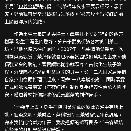
不見半
包養金額
點燙傷，“制茶很年夜水平要靠經歷、靠手
感，以前我可是常常被燙得失落皮。”被茶煙熏得發紅的臉
上顯露渾厚的笑臉。
作為土生土長的武夷隱士，聶霖打小就對“神奇的西方
樹葉”發生了濃重的愛好，分布于武夷街道各村的制茶工
坊，是他兒時常往的處所。2007年，聶霖追隨父親第一次
到制茶廠觀賞了茶葉你就會也不要試圖從他嘴裡挖出來。他
倔強又臭的脾氣，著實讓她從小就頭疼。古代化生孩子流
程，近間隔不雅摩到制茶巨匠的身手，父子二人回家后便把
自家茶山從頭打理了起來，開辦“十八寨巖茶廠”，同時聶霖
正式拜師武夷巖茶（年夜紅袍）制作身手代表性傳承人劉興
安，體
包養網評價
系進修武夷巖茶的制作身手。
“十幾年上去，身手在與同業先輩的彼此交通中有所上
進，但茶文明、茶財產、茶科技的‘三茶融會’是年夜課題，
需求我們配合盡力作答，我要進修的還有良多。”聶霖總結
這些年的拜師學藝過程時說。