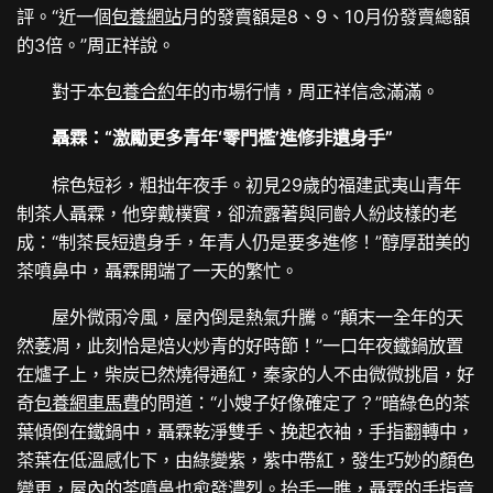
評。“近一個
包養網站
月的發賣額是8、9、10月份發賣總額
的3倍。”周正祥說。
對于本
包養合約
年的市場行情，周正祥信念滿滿。
聶霖：“激勵更多青年‘零門檻’進修非遺身手”
棕色短衫，粗拙年夜手。初見29歲的福建武夷山青年
制茶人聶霖，他穿戴樸實，卻流露著與同齡人紛歧樣的老
成：“制茶長短遺身手，年青人仍是要多進修！”醇厚甜美的
茶噴鼻中，聶霖開端了一天的繁忙。
屋外微雨冷風，屋內倒是熱氣升騰。“顛末一全年的天
然萎凋，此刻恰是焙火炒青的好時節！”一口年夜鐵鍋放置
在爐子上，柴炭已然燒得通紅，秦家的人不由微微挑眉，好
奇
包養網車馬費
的問道：“小嫂子好像確定了？”暗綠色的茶
葉傾倒在鐵鍋中，聶霖乾淨雙手、挽起衣袖，手指翻轉中，
茶葉在低溫感化下，由綠變紫，紫中帶紅，發生巧妙的顏色
變更，屋內的茶噴鼻也愈發濃烈。抬手一瞧，聶霖的手指竟