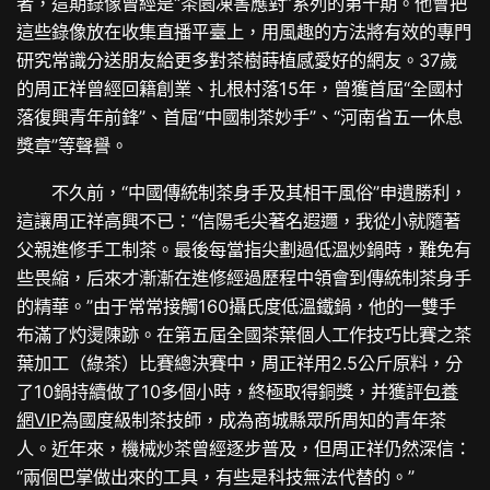
者，這期錄像曾經是“茶園凍害應對”系列的第十期。他會把
這些錄像放在收集直播平臺上，用風趣的方法將有效的專門
研究常識分送朋友給更多對茶樹蒔植感愛好的網友。37歲
的周正祥曾經回籍創業、扎根村落15年，曾獲首屆“全國村
落復興青年前鋒”、首屆“中國制茶妙手”、“河南省五一休息
獎章”等聲譽。
不久前，“中國傳統制茶身手及其相干風俗”申遺勝利，
這讓周正祥高興不已：“信陽毛尖著名遐邇，我從小就隨著
父親進修手工制茶。最後每當指尖劃過低溫炒鍋時，難免有
些畏縮，后來才漸漸在進修經過歷程中領會到傳統制茶身手
的精華。”由于常常接觸160攝氏度低溫鐵鍋，他的一雙手
布滿了灼燙陳跡。在第五屆全國茶葉個人工作技巧比賽之茶
葉加工（綠茶）比賽總決賽中，周正祥用2.5公斤原料，分
了10鍋持續做了10多個小時，終極取得銅獎，并獲評
包養
網VIP
為國度級制茶技師，成為商城縣眾所周知的青年茶
人。近年來，機械炒茶曾經逐步普及，但周正祥仍然深信：
“兩個巴掌做出來的工具，有些是科技無法代替的。”