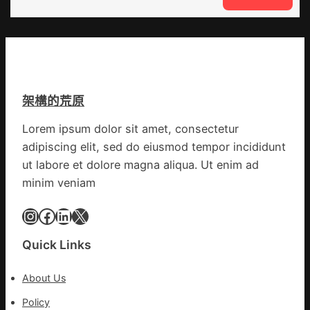
設
噴
談
計
鼻
｜
英
港
預
歌
啟
字
隊
動
當
續
戒
先、
鄉
架構的荒原
備
關
情
狀
口
Lorem ipsum dolor sit amet, consectetur
態
前
adipiscing elit, sed do eiusmod tempor incididunt
秀
移
傳
ut labore et dolore magna aliqua. Ut enim ad
各
醫
地
minim veniam
院
各
健
Instagram
Facebook
LinkedIn
X
部
康
門
檢
盡
Quick Links
查
心
防
盡
About Us
伊
力
波
Policy
搶