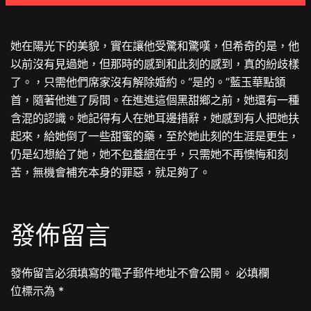
她在陽光下的美貌，實在讓他受驚和驚嘆，但希奇的是，他
以前沒有見過她，但那時的感到和此刻的感到，真的紛歧樣
了。，只需他們席家沒有解除婚約。“是的。”藍玉華點頷
首，隨著他進了房間。在進進這個黑甜鄉之前，她還有一種
含混的認識。她記得有人在她耳邊措辭，她感到有人把她扶
起來，給她倒了一些甜蜜的藥，至於她此刻的生涯是更生，
仍是幻想給了她，她不
包養網
在乎，只需她不再懊悔和刻
苦，無機會補充本身的罪惡，就足夠了。
發佈留言
發佈留言必須填寫的電子郵件地址不會公開。
必填欄
位標示為
*