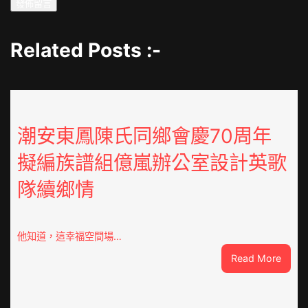
Related Posts :-
潮安東鳳陳氏同鄉會慶70周年
擬編族譜組億嵐辦公室設計英歌
隊續鄉情
他知道，這幸福空間場…
:
Read More
潮
安
東