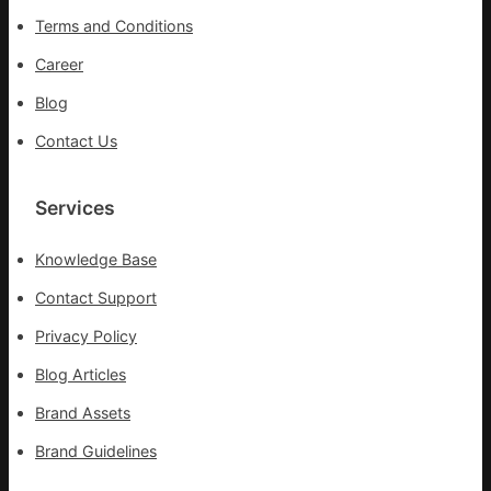
拉
險
Terms and Conditions
輸
救
進
災
Career
Blog
Contact Us
Services
Knowledge Base
Contact Support
Privacy Policy
Blog Articles
Brand Assets
Brand Guidelines