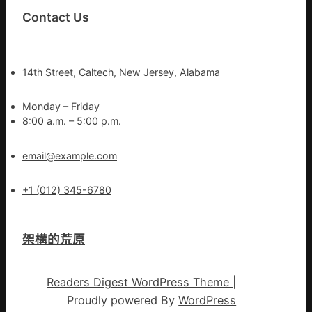
Contact Us
14th Street, Caltech, New Jersey, Alabama
Monday – Friday
8:00 a.m. – 5:00 p.m.
email@example.com
+1 (012) 345-6780
架構的荒原
Readers Digest WordPress Theme
|
Proudly powered By
WordPress