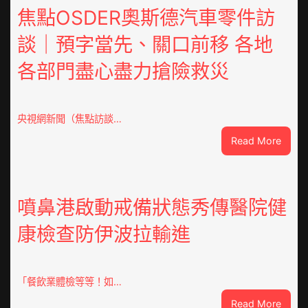
鳳
焦點OSDER奧斯德汽車零件訪
陳
談｜預字當先、關口前移 各地
氏
同
各部門盡心盡力搶險救災
鄉
會
慶
70
央視網新聞（焦點訪談…
周
:
Read More
年
焦
擬
點
編
OSDE
族
奧
噴鼻港啟動戒備狀態秀傳醫院健
譜
斯
組
康檢查防伊波拉輸進
德
億
汽
嵐
車
辦
零
「餐飲業體檢等等！如…
公
件
室
:
Read More
訪