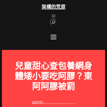
跳
架構的荒原
至
主
S
要
e
內
a
r
容
c
h
兒童甜心查包養網身
體矮小要吃阿膠？東
阿阿膠被罰
admin
2025 年 3 月 9 日