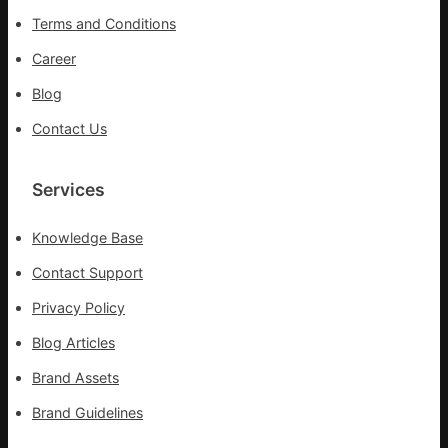
網
Terms and Conditions
Career
Blog
Contact Us
Services
Knowledge Base
Contact Support
Privacy Policy
Blog Articles
Brand Assets
Brand Guidelines