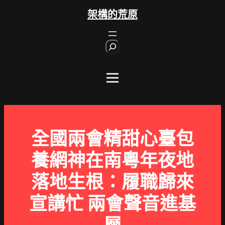
跳
架構的荒原
至
主
S
要
e
內
a
r
容
c
h
全國兩會精甜心臺包
養網神在南粵年夜地
落地生根：履職歸來
宣講忙 兩會聲音進基