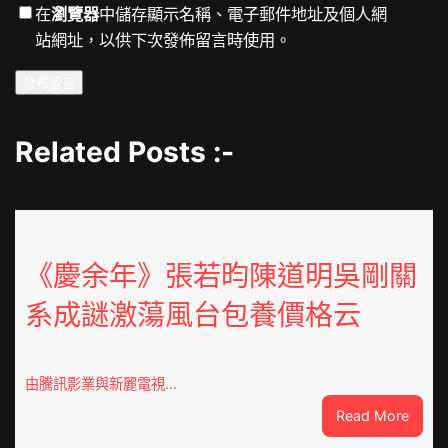
在
瀏覽器
中儲存顯示名稱、電子郵件地址及個人網
站網址，以供下次發佈留言時使用。
Related Posts :-
《慶余年》張若昀陳道明吳剛關
系成謎激蕩風台包養價格云
由騰訊影業與新麗電視…
:
Read More
《慶