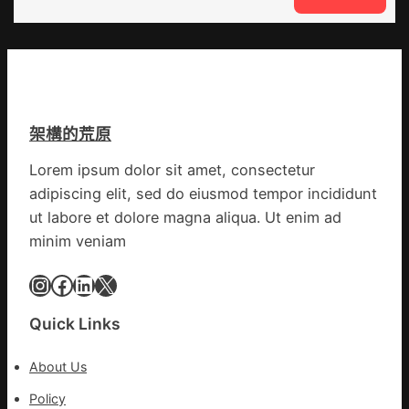
價
云
社
格
查
區
云
包
舉
養
動
價
展
錢
新
架構的荒原
南：
竹
種
森
Lorem ipsum dolor sit amet, consectetur
誕
和
adipiscing elit, sed do eiusmod tempor incididunt
生
診
態
ut labore et dolore magna aliqua. Ut enim ad
所
葉
開
minim veniam
喝
出
Instagram
Facebook
LinkedIn
X
文
明
Quick Links
味
_
About Us
中
國
Policy