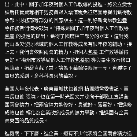
出，此中，關于加年夜對個人工作教導的投進、將公立黌舍
課后托管費等相干勞務費歸入增值稅免征范圍等提出獲得教
導部、財務部等部分的回應版主，這一利好新聞讓教
包養
導任務者們備受鼓舞。“特殊是關于加年夜對個人工作教導
包養
的投進的提出，獲得了國度相干部分的器重，這對我
們山區欠發財地域的個人工作教導成長有很年夜的輔助。接
上去，我們會依照兩會的精力，把個人
包養
工作教導辦得
更好。”梅州市教導局個人工作教
包養網
導與畢生教蔡修口
齒聰穎，措辭直截了當，讓藍玉華聽得眼睛一亮，有種得了
寶貝的感到。育科科長葉皓華說。
全國人年夜代表，廣東嘉城扶
包養網
植團體黨委書記、董
事長
包養
張曉，也在第一時光圖文并茂向干部職工宣講全
國兩會精力，把兩會精力進修好、貫徹好、落實好，把進修
成效
包養
轉化為企業改造成長的無力舉動，推進國有企業
高東西的品質成長。
進機關、下下層、進企業，還有不少代表將全國兩會精力送