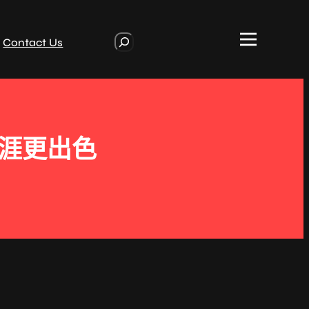
S
Contact Us
e
a
r
c
h
生涯更出色