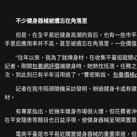
不少健身器械被遺忘在角落里
但是，在全平易近健身高潮的背后，也有一些市平
手里后應用率并不高，甚至被遺忘在角落里，一些價值不
“往年以來，我為了錘煉身材，在收集平臺追蹤關
記者，剛開
包養網評價
端健身時，她熱忱低落。任務之
次，到此刻已有半年沒用過了。”曹密斯說。
包養價格p
記者在我市陌頭隨機采訪發明，辦過健身卡或有健
材。
有專家指出，近幾年健身市場很火爆，但花費者沖
在平安隱患等題目也日益浮現，使健身器械呈現閑置
電商平臺是市平易近購置健身器械的重要渠道，但