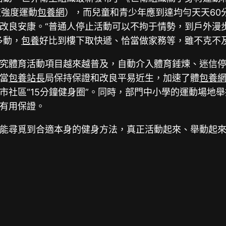
夜強度運動
包養網
），而兒童和青少年應到達均勻天天60
改良安康。“普通人停止活動可以不拘于情勢，到戶外漫
多動，
包養
好比到樓下取快遞、恰當做家務等，雖不克不
究體育活動項目越來越普及，自動介入體育錘煉、迷信
當
包養站長
局保持保證和改良平易近生，加速了體
包養
市社區“15分鐘健身圈”。同時，部門中小學的運動場地
了有用保證。
能尋覓到合適本身的健身方法，真正活動起來、舉動起