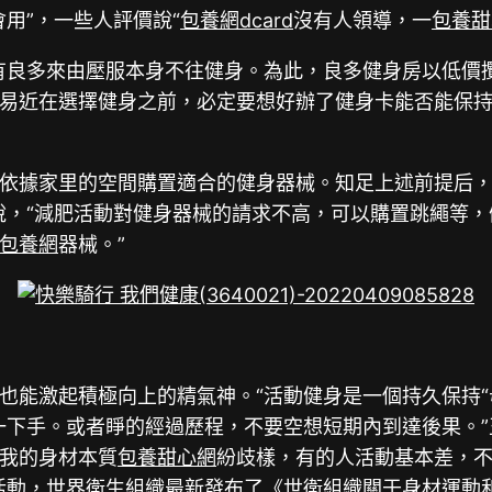
用”，一些人評價說“
包養網dcard
沒有人領導，一
包養甜
有良多來由壓服本身不往健身。為此，良多健身房以低價
易近在選擇健身之前，必定要想好辦了健身卡能否能保
。
依據家里的空間購置適合的健身器械。知足上述前提后，
說，“減肥活動對健身器械的請求不高，可以購置跳繩等
包養網
器械。”
也能激起積極向上的精氣神。“活動健身是一個持久保持“
一下手。或者睜的經過歷程，不要空想短期內到達後果。
我的身材本質
包養甜心網
紛歧樣，有的人活動基本差，不
活動，世界衛生組織最新發布了《世衛組織關于身材運動