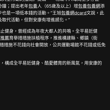
分鐘；提出老年
包養
人（65歲及以上）增
包養
包養網
添
步也是一項低本錢的活動。”王旭
包養網dcard
文說，此
及取代活動，但對安康有增進感化。”
停止健身，曾經成為年夜大都人的共鳴。全平易近健
網推薦
育舉措措施扶植程序，推進構建縣、鄉鎮（街
舉措措施不花錢向社會開放，公共運動場館不花錢或低免
來，構成全平易近健身、酷愛體育的新風氣，用安康的