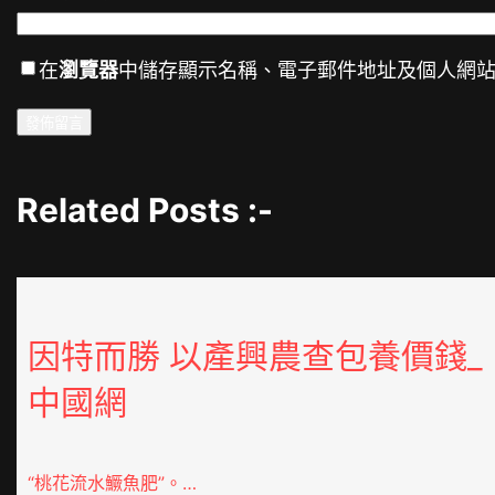
在
瀏覽器
中儲存顯示名稱、電子郵件地址及個人網
Related Posts :-
因特而勝 以產興農查包養價錢_
中國網
“桃花流水鱖魚肥”。…