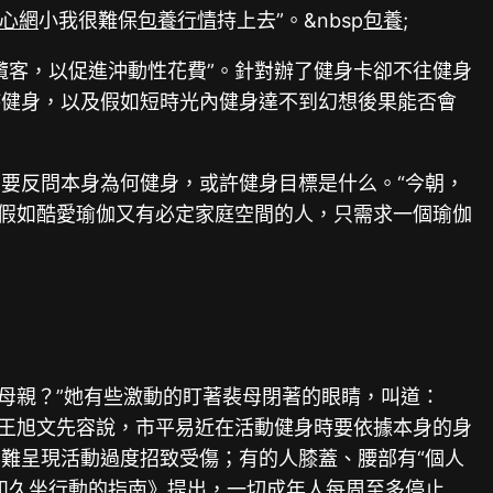
心網
小我很難保
包養行情
持上去”。&nbsp
包養
;
攬客，以促進沖動性花費”。針對辦了健身卡卻不往健身
持健身，以及假如短時光內健身達不到幻想後果能否會
要反問本身為何健身，或許健身目標是什么。“今朝，
，假如酷愛瑜伽又有必定家庭空間的人，只需求一個瑜伽
母親？”她有些激動的盯著裴母閉著的眼睛，叫道：
”王旭文先容說，市平易近在活動健身時要依據本身的身
難呈現活動過度招致受傷；有的人膝蓋、腰部有“個人
和久坐行動的指南》提出，一切成年人每周至多停止