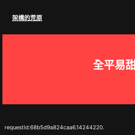
跳
至
架構的荒原
主
要
內
容
全平易甜
requestId:68b5d9a824caa6.14244220.