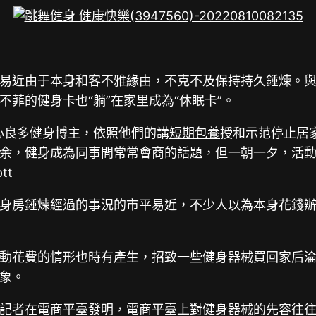
易近由于本身和客不雅緣由，不克不及保持持久錘煉。
菲的健身卡也“躺”在家里成為“休眠卡”。
心良多健身博主，依照他們的講
短期包養
授和示范停止居
余，健身成為同事間常常會商的話題，但一朝一夕，活動
tt
身房錘煉經過的事況的市平易近，不少人以為本身花錢
動花費的情形也時有產生，招致一些健身器械買回家后淪
景象。
記者在電商平臺發明，電商平臺上對健身器械的先容往