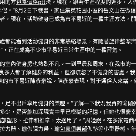
用的方
包養價格ptt
法。現在，跟著生涯程度的進步，人
伴侶。”8月2日下戰書，家住集英花圃小區的岳文山在微
者，現在，活動健身已成為市平易近的一種生涯方法，
處都能看到活動健身的非常熱絡場景，有隨著旋律整潔
卡”，正在成為不少市平易近日常生涯中的一種習氣。
的室內健身房也熱烈不凡。一到早晨和周末，在我市的
昔良多人都了解健身的利益，但卻疏忽了不健身的害處。我
錘煉的市平易近陳彥豪說。陳彥豪表現，對于通俗人來講
，足不出戶享用健身的樂趣。“了解一下狀況我買的瑜伽彈
多少，是否能加深現實中早已模糊的記憶，但她也很慶幸
腿部塑形、拉伸和推拿，太適用了。”周婭說。在多家電商
拉力器、瑜伽彈力帶、瑜
包養俱樂部
伽墊等小型器械。年