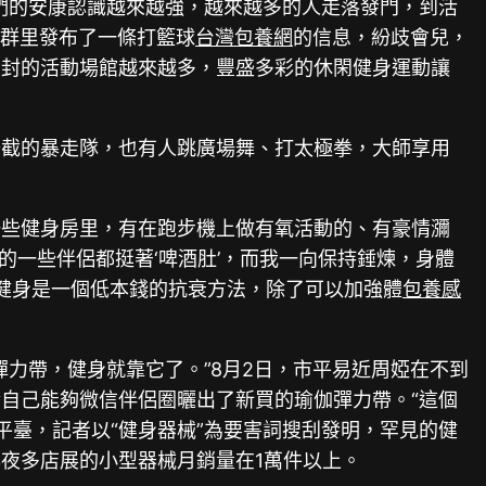
們的安康認識越來越強，越來越多的人走落發門，到活
信群里發布了一條打籃球
台灣包養網
的信息，紛歧會兒，
開封的活動場館越來越多，豐盛多彩的休閑健身運動讓
齊截的暴走隊，也有人跳廣場舞、打太極拳，大師享用
一些健身房里，有在跑步機上做有氧活動的、有豪情瀰
的一些伴侶都挺著‘啤酒肚’，而我一向保持錘煉，身體
，健身是一個低本錢的抗衰方法，除了可以加強體
包養感
力帶，健身就靠它了。”8月2日，市平易近周婭在不到
自己能夠微信伴侶圈曬出了新買的瑜伽彈力帶。“這個
平臺，記者以“健身器械”為要害詞搜刮發明，罕見的健
夜多店展的小型器械月銷量在1萬件以上。