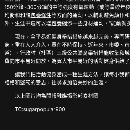
150分鐘~300分鐘的中等強度有氧運動（或等量較年
均衡和和諧
包養條件
等方面的運動，以輔助避免顛仆和
外，生涯中還可以增
包養網
添一些身材運動，“能動就
現在，全平易近健身舉措措施越來越完美，專門研
身，重在人人介入，貴在不時保持。近年來，市委、市
道）、行政村（社區）三級公共體育舉措措施收集和城
費向市平易近開放，為寬大市平易近的活動健身供給
讓我們把活動健身當成一種生涯方法，讓每小我都
體格和堅韌的意志，往尋求加倍美妙的生涯。
以上圖片均為開報融媒攝影部素材圖
TC:sugarpopular900