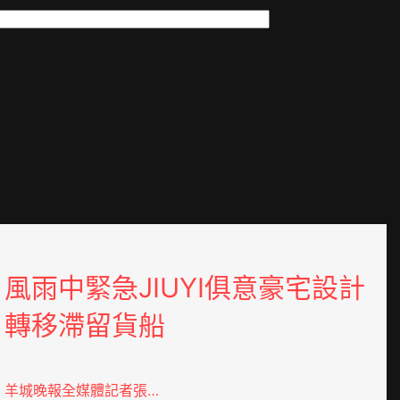
風雨中緊急JIUYI俱意豪宅設計
轉移滯留貨船
羊城晚報全媒體記者張…