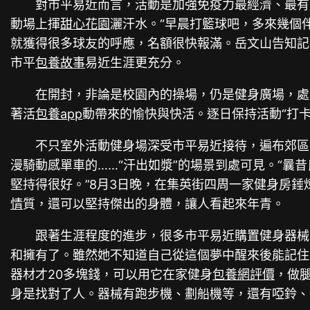
對市平易近而言，活動是加強免疫力最經濟、最有
動場上揮
甜心花園
灑汗水。“早晨打籃球吧，多來幾個
就獲得很多球友的呼應，名額很快報滿。岳文山告知記
市平
包養故事
易近生涯更充分。
在開封，非論是校園內的操場，仍是健身廣場，處
著活
包養app
動帶來的愉快與快活。逐日保持活動“打
不只室外活動健身場深受市平易近接待，遍布郊區
漫騎動感單車的……“汗出如漿”的場景到處可見。“曩
堅持得很好。”8月3日晚，在集英街四周一家健身房
情
質，還可以堅持傑出的身體，讓人看起來年青。
跟著生涯程度的進步，很多市平易近購置健身器械
和擁有了。雖然她不知道自己從這個夢中醒來後能記住
器材才20多塊錢，可以用它在家健身
包養網評價
，做
身是找對了人。器械有跑步機、劃船機等，還有啞鈴、