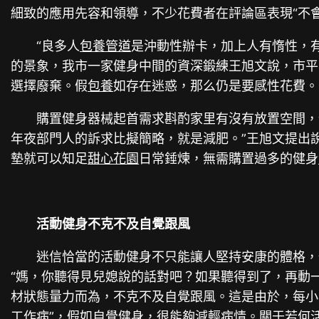
細致的應用先容和領導，不少花費者在評論區表現“不會
“良多人
包養管道
是沖動性辦卡，加上人有惰性，
的景象，我市一家健身中間的資深鍛練王旭文說，市平
選擇廢棄。假
包養
如存在迷惑，那么仍是要感性花費
購置健身器械起首需求斟酌家里有沒有放置空間，
年夜部門人的訴求比擬簡略，就是減肥。”王旭文提出
墊就可以知足
甜心花園
日常錘煉，無需購置過多的健身
活動健身不克不及自覺跟風
迷信恰當的活動健身不只能讓人堅持安康的體格，
“媽，你聽得見兒媳說的話對吧？如果聽得到了，再動
材狀態量力而為，不克不及自覺跟風。這是由於，每小
工作病”，假如自覺健身，很能夠減輕病情。關于若何