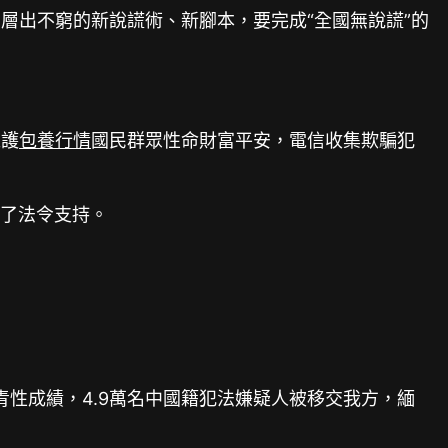
層出不窮的新說謊術、新腳本，要完成“全國無說謊”的
維護
包養行情
國民群眾性命財富平安，電信收集欺騙犯
給了法令支持。
青性成績，4.9萬名中國籍犯法嫌疑人被移交我方，緬