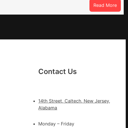
:
Read More
因
特
JIUYI
而
勝
以
產
興
農
查
Contact Us
包
養
價
錢
14th Street, Caltech, New Jersey,
_
Alabama
中
國
Monday – Friday
網