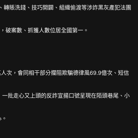
引流、轉賬洗錢、技巧開闢、組織偷渡等涉詐黑灰產犯法團
3%，破案數、抓獲人數位居全國第一。
萬人次，會同相干部分攔阻欺騙德律風69.9億次、短信
來，一批走心又上頭的反詐宣揚口號呈現在陌頭巷尾、小
心。