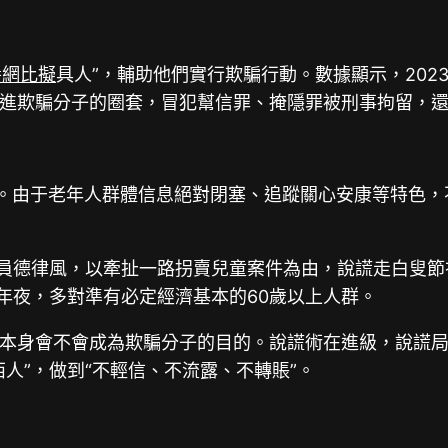
養網比擬
具人”，輔助他們實行欺騙行動。數據顯示，202
進欺騙分子的圈套，冒犯幫信罪、掩隱罪被刑事拘留，
97億。由于老年人群體信息絕對閉塞、追蹤關心安康等特色
職員德律風，以牽扯一路拐賣兒童案件為由，說謊走白叟節
年夜，多對準有必定經濟基本的60歲以上人群。
本身會不會成為欺騙分子的目的。說謊術在進級，說謊局
人”，做到“不輕信、不流露、不轉賬”。