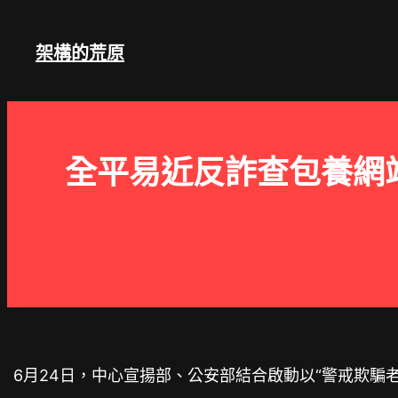
跳
至
架構的荒原
主
要
內
容
全平易近反詐查包養網
6月24日，中心宣揚部、公安部結合啟動以“警戒欺騙