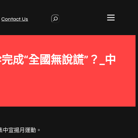
S
Contact Us
e
a
r
c
h
成“全國無說謊”？_中
集中宣揚月運動。