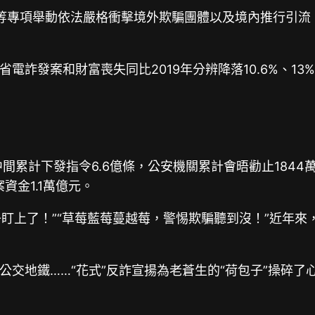
“拔釘”等專項舉動依法嚴格衝擊境外欺騙團體以及境內推行
電詐發案和財富喪失同比2019年分辨降落10.6%、1
間累計下發指令6.6億條，公安機關累計會晤勸止1844
資金1.1萬億元。
子盯上了！”“草莓藍莓蔓越莓，警惕欺騙聽到沒！”近年
交地鐵……“花式”反詐宣揚為老蒼生的“荷包子”操碎了