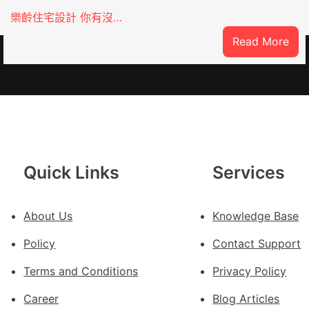
樂齡住宅設計 你有沒…
:
Read More
SDER
Vlo
俱
意
翻
修
設
計
Quick Links
Services
g
|
我
About Us
Knowledge Base
在
Policy
Contact Support
鏈
博
Terms and Conditions
Privacy Policy
會
Career
Blog Articles
挑