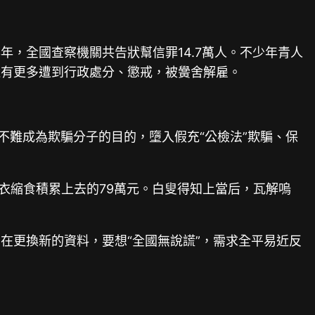
3年，全國查察機關共告狀幫信罪14.7萬人。不少年青人
還有更多遭到行政處分、懲戒，被黌舍解雇。
，不難成為欺騙分子的目的，墮入假充“公檢法”欺騙、保
衣縮食積累上去的79萬元。白叟得知上當后，瓦解嗚
在更換新的資料，要想“全國無說謊”，需求全平易近反