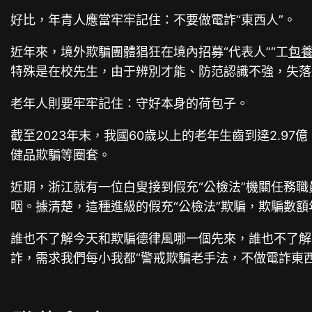
好比，年青人應當牢牢記住：不要做電詐“東西人”。
近年來，境外欺騙團體猖狂在境內招募“代表人”“工
包
特殊是在校先生，由于辨別才能、防范認識不強，失落
老年人則要牢牢記住：守好本身的荷包子。
截至2023年末，我國60歲以上的老年生齒到達2.
健品欺騙等圈套。
近期，浙江就有一位白叟接到假充“公檢法”機關任務
咽。據清楚，這種進級的假充“公檢法”欺騙，欺騙數額
誰也不了解今天和欺騙德律風哪一個先來，誰也不了解
詐，需求我們每小我都“警戒欺騙老手法，不做電詐東西