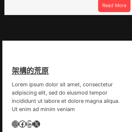
:
Read More
重
O
奧
斯
德
德
系
車
架構的荒原
慶
初
Lorem ipsum dolor sit amet, consectetur
次
adipiscing elit, sed do eiusmod tempor
公
布
incididunt ut labore et dolore magna aliqua.
伊
Ut enim ad minim veniam
蚊
Instagram
Facebook
LinkedIn
X
監
測