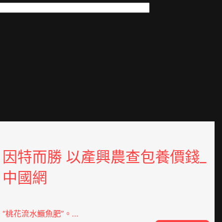
因特而勝 以產興農查包養價錢_
中國網
“桃花流水鱖魚肥”。…