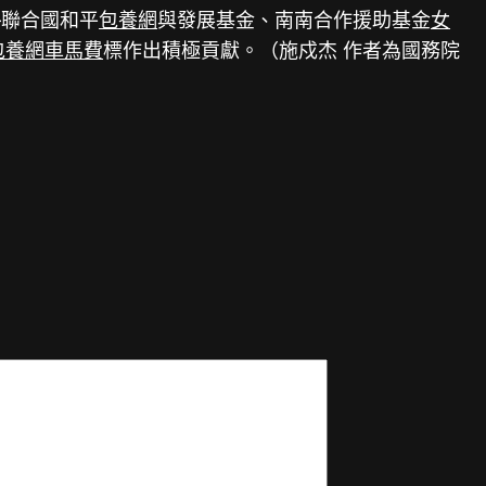
—聯合國和平
包養網
與發展基金、南南合作援助基金
女
包養網車馬費
標作出積極貢獻。（施戍杰 作者為國務院