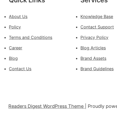
Quick Links
Services
包
養
About Us
Knowledge Base
價
錢
Policy
Contact Support
_
中
Terms and Conditions
Privacy Policy
國
Career
Blog Articles
網
Blog
Brand Assets
Contact Us
Brand Guidelines
Readers Digest WordPress Theme
| Proudly pow