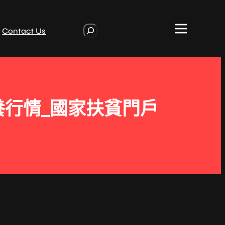
S
Contact Us
e
a
r
c
h
養行情_國家扶貧門戶