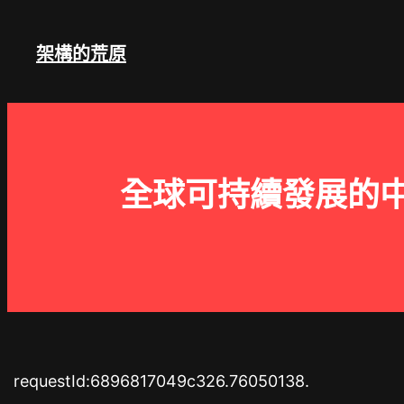
跳
至
架構的荒原
主
要
內
容
全球可持續發展的中
requestId:6896817049c326.76050138.