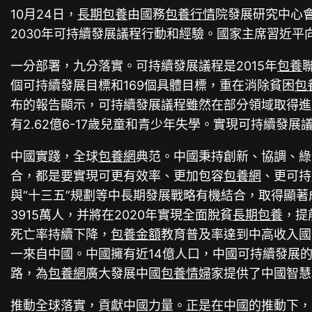
10月24日，
長期包養
由國務
包養行情
院發展研究中心
2030年可持續發展議程行動和經驗。國家主席習近平
一分部署，九分落實。可持續發展議程是2015年
包養
個可持續發展目標和169個具體目標，重在消除貧困
包
布的報告顯示，可持續發展議程雖然在部分領域取得進
有2.62億6-17歲兒童和青少年失學。實現可持續發
中國實踐，全球
包養網
典范。中國秉持創新、協調、綠
合，都是要實現可更有效率、更加包容
包養網
、更可持
與“十三五”規劃等中長期發展戰略有機結合，取得顯著
3915萬人，并將在2020年實現全面脫貧
長期包養
，提
死亡率持續下降，
包養金額
教育普及率達到中高收入國
一來自中國。中國擁有近14億人口，中國可持續發展
路，為
包養網
廣大發展中國
包養情婦
家提供了中國智慧
推動全球落實，貢獻中國力量。正是在中國的推動下，2