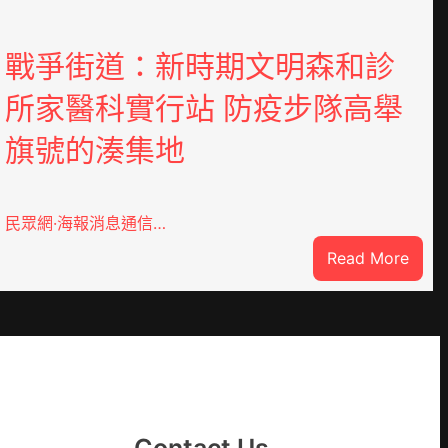
戰爭街道：新時期文明森和診
所家醫科實行站 防疫步隊高舉
旗號的湊集地
民眾網·海報消息通信…
:
Read More
戰
爭
街
道：
新
時
期