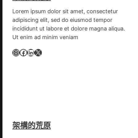
g
|
Lorem ipsum dolor sit amet, consectetur
我
adipiscing elit, sed do eiusmod tempor
在
incididunt ut labore et dolore magna aliqua.
鏈
Ut enim ad minim veniam
博
會
Instagram
Facebook
LinkedIn
X
挑
戰
拼
出
一
條
全
球
供
架構的荒原
應
鏈