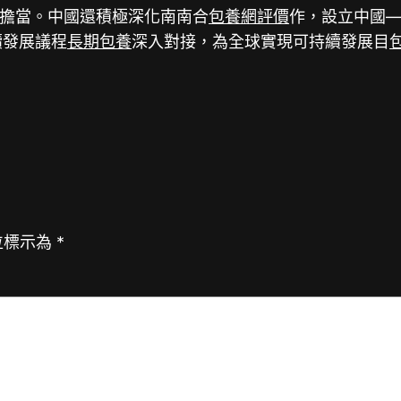
擔當。中國還積極深化南南合
包養網評價
作，設立中國
續發展議程
長期包養
深入對接，為全球實現可持續發展目
位標示為
*