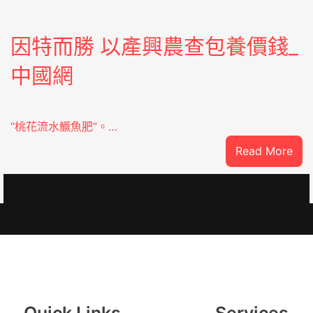
因特而勝 以產興農查包養價錢_
中國網
“桃花流水鱖魚肥”。…
:
Read More
因
特
oJIUYI
而
勝
以
產
興
農
查