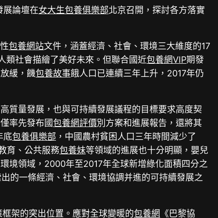
發展論壇在
女大生包養俱樂部
北京召開，探討各方落實
領性
包養網站
文件，涵蓋經濟、社會、環境三大維度的17
人類社會描繪了美好未來。但聯合國近
包養網VIP
期發
伐放緩，饑
包養故事
餓人口已連續三年上升，2017年仍
濟高質量發展，也與可持續發展議程的目標要求高度契
不僅率先發布國
包養網評價
別方案和進展報告，還將其
年底
包養俱樂部
，中國農村貧困人口三年時間減少了
教育、公共服務
包養妹
等領域的進展也十分明顯，嬰兒
境領域，2000年至2017年全球新增綠化面積四分之
索出的一條經濟、社會、環境協調并進的可持續發展之
策框架的突出位置。應對全球變暖的
包養網
《巴黎協