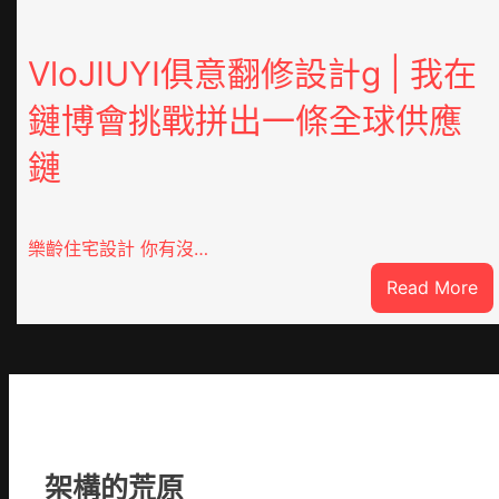
VloJIUYI俱意翻修設計g | 我在
鏈博會挑戰拼出一條全球供應
鏈
樂齡住宅設計 你有沒…
:
Read More
Vl
俱
意
翻
修
設
計
架構的荒原