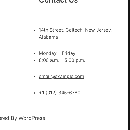
Contact Us
文
明
森
和
14th Street, Caltech, New Jersey,
診
Alabama
所
家
Monday – Friday
醫
8:00 a.m. – 5:00 p.m.
科
實
行
email@example.com
站
防
+1 (012) 345-6780
疫
步
隊
ered By
WordPress
高
舉