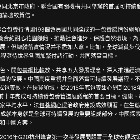
會同北京市政府、聯合國有關機構共同舉辦的首屆可持續
向論壇致賀信。
聯合
包養行情
國193個會員國共同達成的一
包養感情
份綱
養合約
甜心花園
饑餓、推動社會進步、保護自然環境，為
展，但總體落實情況并不盡如人意。比如，全球減貧步
展議程亟待世界各國加緊付諸行動、共同落實目標。
色、開
包養網比較
放、共享五大發展理念，深入推進經
續的發展。中國高度重視并全面落實可持續發展議程，
成
包養
效。在扶貧領域，從2015年底
包養甜心網
到2018
前十年完成可持續發
包養管道
展議程的首要目標。健康、
家平均水平，法
包養網心得
治政府建設成效顯著。在生態環
的成就本身就是全球可持續發展的重要組成部分。中國探
和中國方案。
016年G20杭州峰會第一次將發展問題置于全球宏觀政