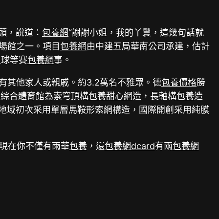
頭，說道：
包養網
“謝謝小姐，我的丫鬟，這幾句話就
場館之一。項目
包養網
由中建五局華南公司承建，估計
足球等賽
包養網
事。
有其他家人或親戚。約3.2萬名不雅眾。德
包養價格
勝
間綜合體育館為索穹頂構
包養甜心網
造，長軸構
包養
造
地域初次采用單層馬鞍形索網構造，國際開創采用純膜
現在你不僅有雨華
包養
，還
包養網dcard
有兩
包養網