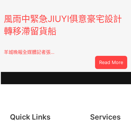
風雨中緊急JIUYI俱意豪宅設計
轉移滯留貨船
羊城晚報全媒體記者張…
:
Read More
風
雨
中
緊
急
：
JIU
俱
Quick Links
Services
意
豪