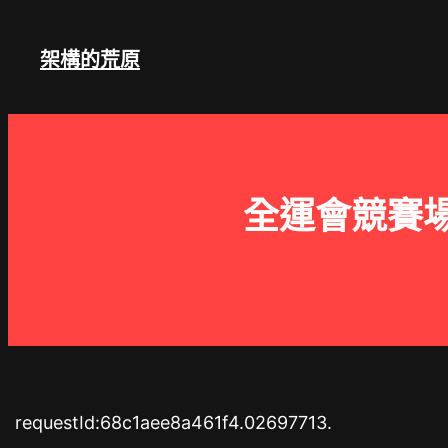
跳
至
架構的荒原
主
要
內
容
全運會競賽
requestId:68c1aee8a461f4.02697713.