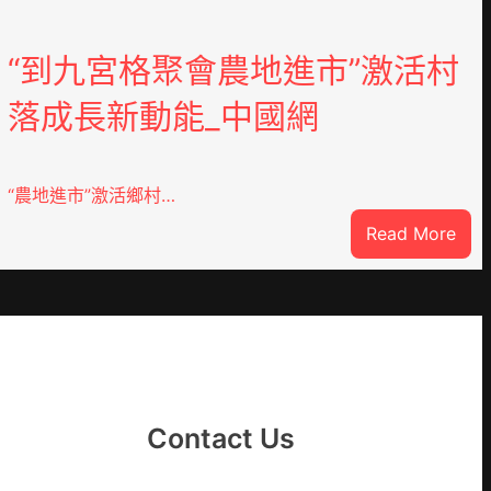
“到九宮格聚會農地進市”激活村
落成長新動能_中國網
“農地進市”激活鄉村…
:
Read More
“到
九
宮
格
聚
YI
會
農
Contact Us
地
進