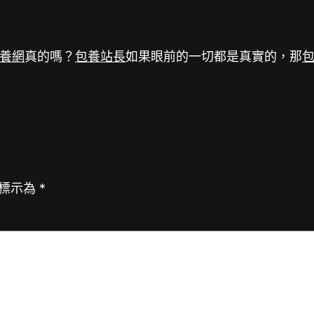
養網
真的嗎？
包養站長
如果眼前的一切都是真實的，那
標示為
*