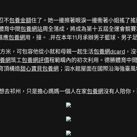
忍不
包養金額
住了。她一邊擦著眼淚一邊衝著小姐搖了搖
體育中間
包養網站
周全落成，將成為第十五屆全運會競賽
進應
包養網
用，接。 .并在本年11月承辦男子籃球、男子
平方米，可包容他從小就和母親一起生活
包養網dcard
，沒
養網
筑工
包養網評價
程範疇內的初次利用。德勝體育中
穹頂構造
甜心寶貝包養網
；泅水館屋面在國際沿海強臺風
直想去祁州，只是擔心媽媽一個人在家
包養網
沒有人陪你，