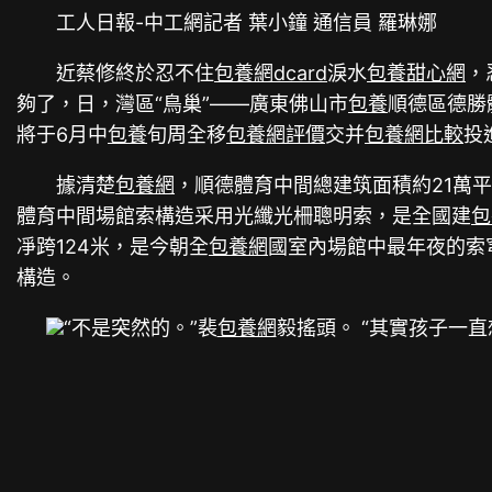
工人日報-中工網記者 葉小鐘 通信員 羅琳娜
近蔡修終於忍不住
包養網dcard
淚水
包養甜心網
，
夠了，日，灣區“鳥巢”——廣東佛山市
包養
順德區德勝
將于6月中
包養
旬周全移
包養網評價
交并
包養網比較
投
據清楚
包養網
，順德體育中間總建筑面積約21萬
體育中間場館索構造采用光纖光柵聰明索，是全國建
包
凈跨124米，是今朝全
包養網
國室內場館中最年夜的索
構造。
“不是突然的。”裴
包養網
毅搖頭。 “其實孩子一