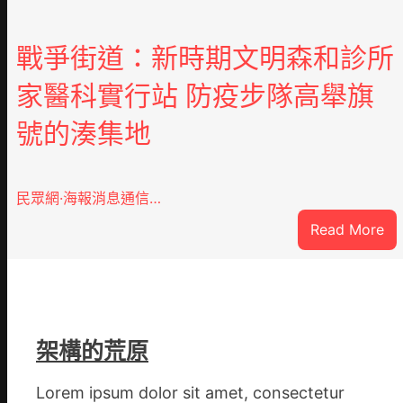
戰爭街道：新時期文明森和診所
家醫科實行站 防疫步隊高舉旗
號的湊集地
民眾網·海報消息通信…
:
Read More
戰
爭
街
道
新
架構的荒原
時
期
Lorem ipsum dolor sit amet, consectetur