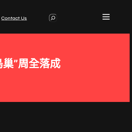
S
Contact Us
e
a
r
c
h
巢”周全落成