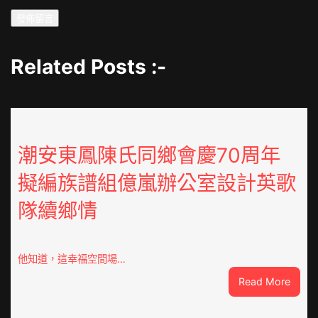
Related Posts :-
潮安東鳳陳氏同鄉會慶70周年
擬編族譜組億嵐辦公室設計英歌
隊續鄉情
他知道，這幸福空間場…
:
Read More
潮
安