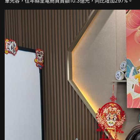
軍先容，往年縣里電商買賣額10.3億元，同比增加297%。