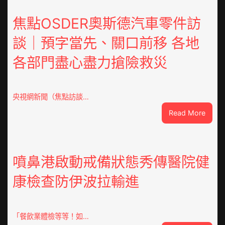
東
鳳
焦點OSDER奧斯德汽車零件訪
陳
談｜預字當先、關口前移 各地
氏
同
各部門盡心盡力搶險救災
鄉
會
慶
70
央視網新聞（焦點訪談…
周
:
Read More
年
焦
擬
點
編
OSDE
族
奧
噴鼻港啟動戒備狀態秀傳醫院健
譜
斯
組
康檢查防伊波拉輸進
德
億
汽
嵐
車
辦
零
「餐飲業體檢等等！如…
公
件