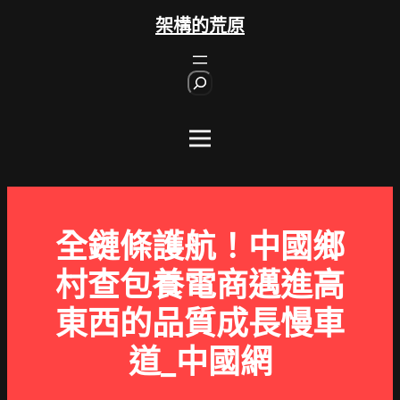
跳
架構的荒原
至
主
S
要
e
內
a
r
容
c
h
全鏈條護航！中國鄉
村查包養電商邁進高
東西的品質成長慢車
道_中國網