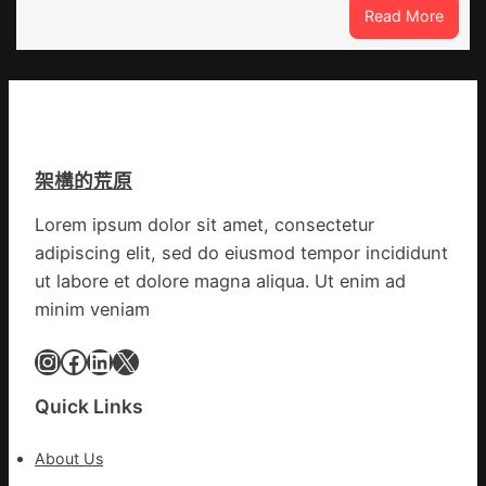
室
:
Read More
訪
設
噴
談
計
鼻
｜
英
港
預
歌
啟
字
隊
動
當
續
戒
先、
鄉
架構的荒原
備
關
情
狀
口
Lorem ipsum dolor sit amet, consectetur
態
前
adipiscing elit, sed do eiusmod tempor incididunt
秀
移
傳
ut labore et dolore magna aliqua. Ut enim ad
各
醫
地
minim veniam
院
各
健
Instagram
Facebook
LinkedIn
X
部
康
門
檢
盡
Quick Links
查
心
防
盡
About Us
伊
力