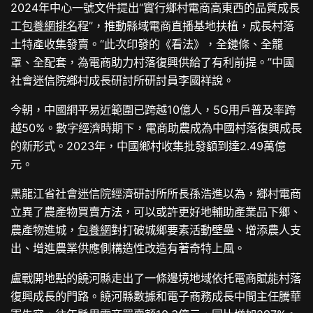
2024年中心一號文件提出“實行鄉村電商高東西的品質成長
工
包養網排名
程”，推動縣域電商直播基地扶植，成長村落
土特產收集發賣。“此次印發的《看法》，全鏈條、全籠
罩、全配套，為電商助力村落復興供給了有利前提。”中國
社會迷信院鄉村成長研討所研討員李國祥說。
今朝，中國網平易近範圍已跨越10億人，5G用戶普及率跨
越50%。數字經濟時期下，電商助農成為中國村落復興成長
的新形式。2023年，中國鄉村收集批發額到達2.49萬億
元。
黑龍江省社會迷信院經濟研討所所長孫浩進以為，鄉村電商
立異了農產物買賣方法，可以或許更好地輔助產業品下鄉、
農產物進城，
包養網
對打破城鄉要素活動壁壘、增添農人支
出、增進農業供應側構造性改造有著奇特上風。
盧戰開地點的饒河縣走出了一條邊境地域依托電商賦能村落
復興成長的門路。饒河縣數據和電子商務成長中間主任騰華