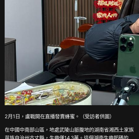
2月1日，盧戰開在直播發賣蜂蜜。（受訪者供圖）
在中國中南部山區，地處武陵山脈腹地的湖南省湘西土家族
苗族自治州古丈縣，生齒僅14.3萬。這個湖南生齒起碼的