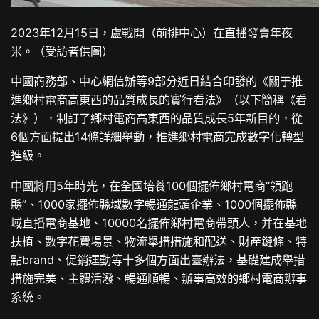
2023年12月15日，盧戰開（前排中心）在直播發賣年夜
米。（受訪者供圖）
中國商務部、中心網信辦等9部分近日結合印發的《關于推
進鄉村電商高東西的品質成長的實行看法》（以下簡稱《看
法》），制訂了鄉村電商高東西的品質成長5年新目的，從
6個方面提出14條詳細舉動，推進鄉村電商完成數字化轉型
進級。
中國將用5年時光，在全國培養100個擺佈鄉村電商“領跑
縣”、1000家擺佈縣域數字暢通龍頭企業、1000個擺佈縣
域直播電商基地、10000名擺佈鄉村電商帶頭人，并在基地
扶植、數字花費場景、物流舉措措施和配送、財產鏈條、特
點brand、促銷運動等十多個方面出臺辦法，基礎建成舉措
措施完美、主體活潑、暢通順暢、辦事高效的鄉村電商辦事
系統。