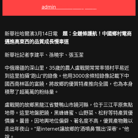
admin
2024 年 5 月 7 日
新華社哈爾濱3月14日電
題：全鏈條護航！中國鄉村電商
邁進高東西的品質成長慢車道
新華社記者李建平、孫曉宇、張玉潔
中俄邊疆的深山里，35歲的農人盧戰開常常率領村平易近
到這里拍攝“跑山”的錄像。他用3000余條短錄像記載下中
國西南林區的富饒，將故鄉的優質特產推向全國，也為本身
積聚了超萬萬的粉絲量。
盧戰開的故鄉黑龍江省雙鴨山市饒河縣，位于三江平原焦點
地帶。這里地盤肥饒，黑蜂蜂蜜、山野菜、松籽等特產質優
價廉。曩昔，因地輿地位偏僻、著名度不高，優質產物難以
走出年夜山。“是internet讓故鄉的‘酒噴鼻’飄出‘深巷’。”他
說。