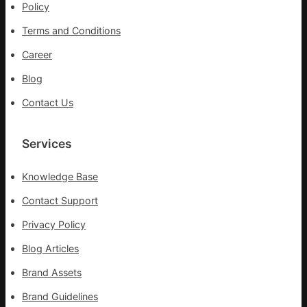
波
Policy
搶
拉
險
Terms and Conditions
輸
救
進
災
Career
Blog
Contact Us
Services
Knowledge Base
Contact Support
Privacy Policy
Blog Articles
Brand Assets
Brand Guidelines