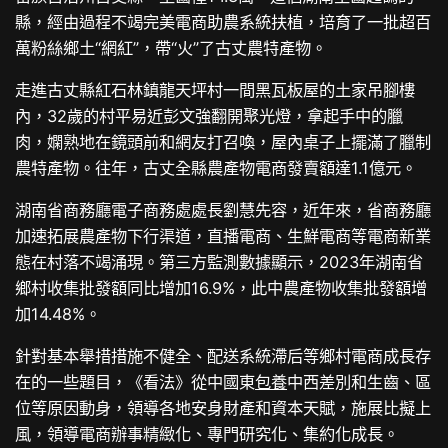
縣，經由過程不竭完美電商助農系統扶植，培育了一批超百
萬粉絲鄉土“網紅”，帶“火”了古丈農特產物。
走進古丈縣紅石林鎮龍天坪村一間黑瓦板屋的土家吊腳樓
內，32歲的村平易近彭文強翻開聚光燈，拿起手中的臘
肉，嫻熟地在鏡頭前和網友打召喚，屋內桌子上擺滿了臘制
農特產物。往年，古丈全縣農產物電商發賣額達1.1億元。
湖南省商務廳電子商務處處長劉慧先容，近年來，省商務廳
加速拓展農產物下行渠道，直播電商、生鮮電商等電商新業
態在村落不竭涌現。第三方監測數據顯示，2023年湖南省
鄉村收集批發額同比增加16.9%，此中農產物收集批發額增
加14.48%。
針對基本舉措措施不健全、配送系統滯后等鄉村電商成長存
在的一些題目，《看法》從中國東
包養
中西差別和生齒、區
位等原因動身，領導各地安身財產和資本天賦，施展比擬上
風，領導電商辦事精緻化、專門研究化、集約化成長。