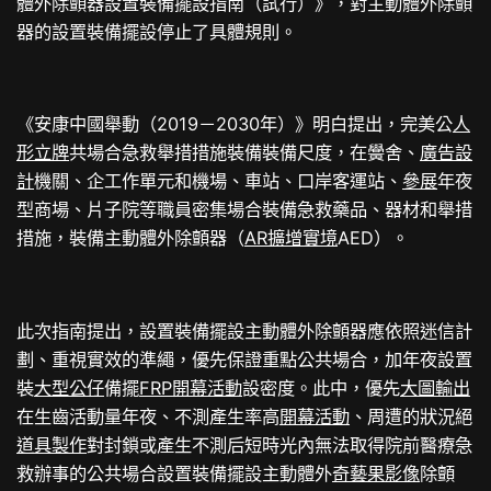
體外除顫器設置裝備擺設指南（試行）》，對主動體外除顫
器的設置裝備擺設停止了具體規則。
《安康中國舉動（2019－2030年）》明白提出，完美公
人
形立牌
共場合急救舉措措施裝備裝備尺度，在黌舍、
廣告設
計
機關、企工作單元和機場、車站、口岸客運站、
參展
年夜
型商場、片子院等職員密集場合裝備急救藥品、器材和舉措
措施，裝備主動體外除顫器（
AR擴增實境
AED）。
此次指南提出，設置裝備擺設主動體外除顫器應依照迷信計
劃、重視實效的準繩，優先保證重點公共場合，加年夜設置
裝
大型公仔
備擺
FRP
開幕活動
設密度。此中，優先
大圖輸出
在生齒活動量年夜、不測產生率高
開幕活動
、周遭的狀況絕
道具製作
對封鎖或產生不測后短時光內無法取得院前醫療急
救辦事的公共場合設置裝備擺設主動體外
奇藝果影像
除顫