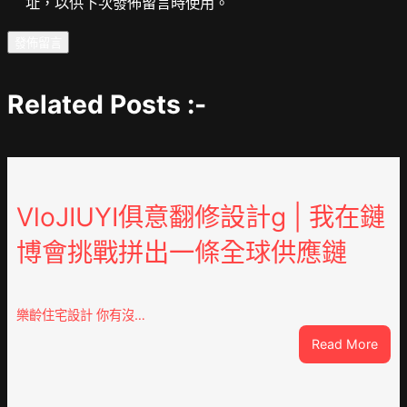
址，以供下次發佈留言時使用。
Related Posts :-
VloJIUYI俱意翻修設計g | 我在鏈
博會挑戰拼出一條全球供應鏈
樂齡住宅設計 你有沒…
:
Read More
VloJ
俱
意