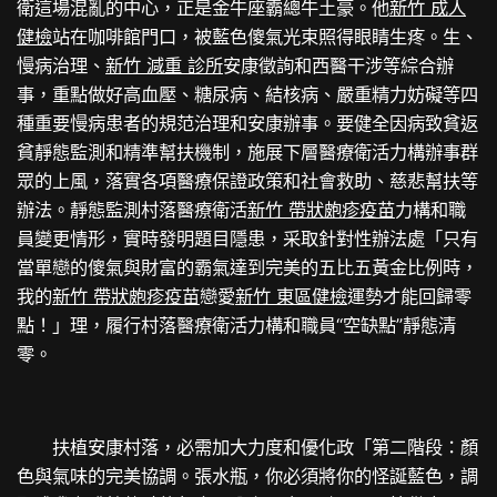
衛這場混亂的中心，正是金牛座霸總牛土豪。他
新竹 成人
健檢
站在咖啡館門口，被藍色傻氣光束照得眼睛生疼。生、
慢病治理、
新竹 減重 診所
安康徵詢和西醫干涉等綜合辦
事，重點做好高血壓、糖尿病、結核病、嚴重精力妨礙等四
種重要慢病患者的規范治理和安康辦事。要健全因病致貧返
貧靜態監測和精準幫扶機制，施展下層醫療衛活力構辦事群
眾的上風，落實各項醫療保證政策和社會救助、慈悲幫扶等
辦法。靜態監測村落醫療衛活
新竹 帶狀皰疹疫苗
力構和職
員變更情形，實時發明題目隱患，采取針對性辦法處「只有
當單戀的傻氣與財富的霸氣達到完美的五比五黃金比例時，
我的
新竹 帶狀皰疹疫苗
戀愛
新竹 東區健檢
運勢才能回歸零
點！」理，履行村落醫療衛活力構和職員“空缺點”靜態清
零。
扶植安康村落，必需加大力度和優化政「第二階段：顏
色與氣味的完美協調。張水瓶，你必須將你的怪誕藍色，調