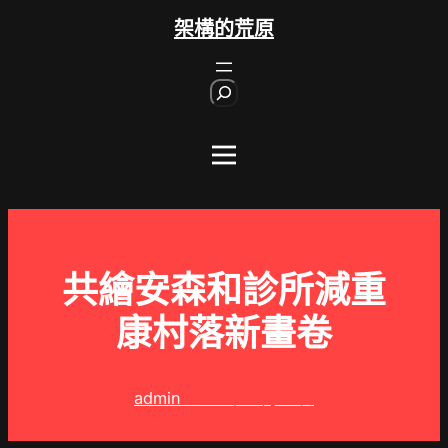
跳
架構的荒原
至
主
S
要
e
內
a
r
容
c
h
共繪安森和診所減重
康村落新畫卷
admin
2026 年 5 月 8 日