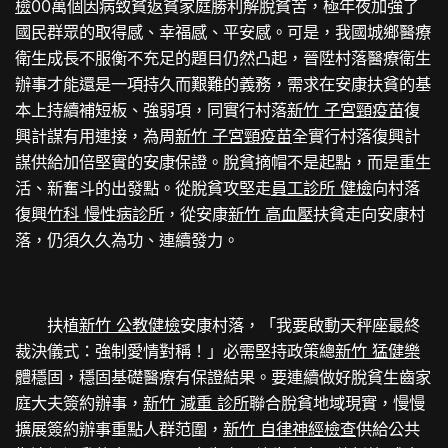
檢
00萬個因病致貧返貧家庭勝利解脫貧苦，極年夜加強了
國民群眾的取得感、幸福感、平安感。可是，我國城鄉醫療
衛生成長不服衡不充足的題目仍然凸起，晉陞村落醫療衛生
辦事才能還是一項持久而艱難的義務，需求在安康扶貧的基
本上持續補短板、強弱項，同實行村落
新竹 子宮頸疫苗
復
興計謀有用連接，為周
新竹 子宮頸疫苗
全實行村落復興計
謀供給加倍堅實的安康保證。脫貧摘帽不是起點，而是重生
活、新奮斗的出發點。從脫貧攻堅走
員工診所 健檢
向村落
復興
竹科 慢性病診所
，從安康
新竹 高血壓
扶貧走向安康村
落，仍須久久為功、連續發力。
扶植
新竹 公教健檢
安康村落，「我要啟動天秤座最終
裁決儀式：強制愛情對稱！」必需堅持政策總
新竹 猛健樂
體穩固，穩固基礎醫療有保證結果。要連續做好脫貧生齒家
庭大夫簽約辦事，
新竹 減重 診所
聯合脫貧地域現實，慢慢
擴展簽約辦事重點人群范圍，
新竹 自律神經檢查
供給公共