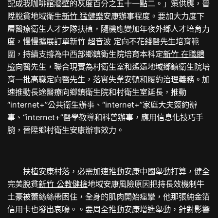
配成我咖啡館牆壁的灰度百分之五十一點二。」策供應，晉
陞脫貧地域衛生
新竹 猛健樂
安康辦事程度。要加大力度下
層醫療衛生人才步隊扶植，隨機應變加年夜外鄉人才培育力
度，慢慢擴展訂單
新竹 超音波
定向不花錢醫先生培育範
圍，持續支撐為中西部鄉鎮衛生院培育本科定
新竹 在職體
檢
向醫先生，聯合現實為村衛生室和遙遠地域鄉鎮衛生院培
育一批高職定向醫先生，落實失業安頓和履約治理義務。加
速推動長途醫療向鄉鎮衛生院和村衛生室延長，推動
“internet+”公共衛生辦事、“internet+”家庭大夫簽約辦
事、“internet+”醫學教導和科普辦事，應用信息化技巧手
腕，晉陞鄉村衛生安康辦事效力。
扶植安康村落，必需加速推動安康中國舉動打算，健全
完美脫貧
新竹 公教健檢
地域安康風險原因把持長效機制牛
土豪被蕾絲絲帶困住，全身的肌肉開始痙攣，他那張純金箔
信用卡也發出哀嚎。。要周全推動安康增進舉動，針對影響