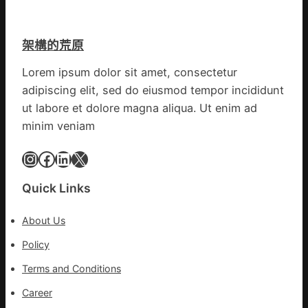
痣
夜
有
直
棚
的
徑
蔬
勸
架構的荒原
逾
菜
返
20
生
Lorem ipsum dolor sit amet, consectetur
厘
孩
adipiscing elit, sed do eiusmod tempor incididunt
米
子
ut labore et dolore magna aliqua. Ut enim ad
癌
忙
minim veniam
秀
_
傳
中
Instagram
Facebook
LinkedIn
X
醫
國
院
網
體
Quick Links
檢
變
About Us
風
Policy
險
可
Terms and Conditions
超
過
Career
10%