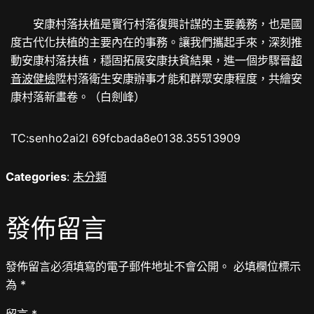
安康村落扶植是實行村落復興計謀的主要義務，也是國
度古代化扶植的主要內在的事務。讓我們攜起手來，深刻推
動安康村落扶植，穩固拓展安康扶貧結果，進一個步驟晉
超
音波健檢
陞村落衛生安康辦事才能和群眾安康程度，共繪安
康村落新畫卷。（白劍峰）
TC:senho2ai2l 69fcbada8e0138.35513909
Categories
:
未分類
發佈留言
發佈留言必須填寫的電子郵件地址不會公開。
必填欄位標示
為
*