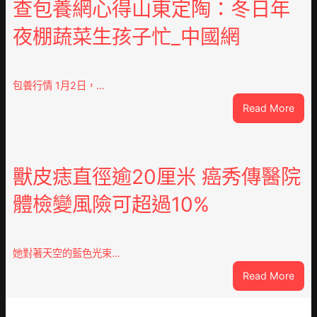
排
查包養網心得山東定陶：冬日年
隊
夜棚蔬菜生孩子忙_中國網
上
高
速？
內
包養行情 1月2日，…
蒙
:
Read More
古
查
高
包
速
養
回
網
獸皮痣直徑逾20厘米 癌秀傳醫院
OSD
心
奧
體檢變風險可超過10%
得
斯
山
德
東
零
定
件
她對著天空的藍色光束…
陶：
商
:
Read More
冬
應：
獸
日
已
皮
年
所