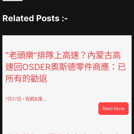
Related Posts :-
“老頭樂”排隊上高速？內蒙古高
速回OSDER奧斯德零件商應：已
所有的勸返
7月27日，有網友爆…
:
Read More
“老
頭
樂”