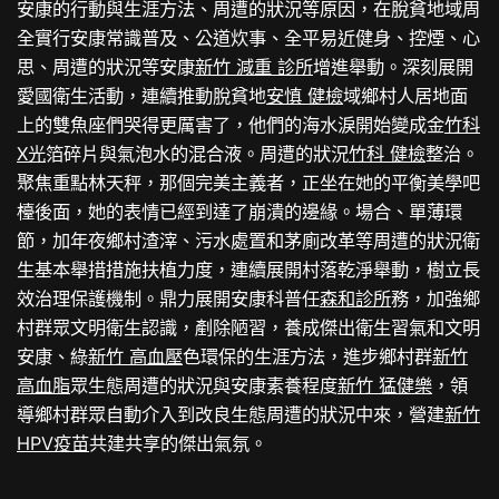
安康的行動與生涯方法、周遭的狀況等原因，在脫貧地域周
全實行安康常識普及、公道炊事、全平易近健身、控煙、心
思、周遭的狀況等安康
新竹 減重 診所
增進舉動。深刻展開
愛國衛生活動，連續推動脫貧地
安慎 健檢
域鄉村人居地面
上的雙魚座們哭得更厲害了，他們的海水淚開始變成金
竹科
X光
箔碎片與氣泡水的混合液。周遭的狀況
竹科 健檢
整治。
聚焦重點林天秤，那個完美主義者，正坐在她的平衡美學吧
檯後面，她的表情已經到達了崩潰的邊緣。場合、單薄環
節，加年夜鄉村渣滓、污水處置和茅廁改革等周遭的狀況衛
生基本舉措措施扶植力度，連續展開村落乾淨舉動，樹立長
效治理保護機制。鼎力展開安康科普任
森和診所
務，加強鄉
村群眾文明衛生認識，剷除陋習，養成傑出衛生習氣和文明
安康、綠
新竹 高血壓
色環保的生涯方法，進步鄉村群
新竹
高血脂
眾生態周遭的狀況與安康素養程度
新竹 猛健樂
，領
導鄉村群眾自動介入到改良生態周遭的狀況中來，營建
新竹
HPV疫苗
共建共享的傑出氣氛。