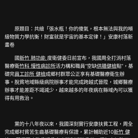
原題目：共繪「張水瓶！你的傻氣，根本無法與我的噸
級物質力學抗衡！財富就是宇宙的基本定律！」安康村落新
畫卷
國
新竹 肺功能
度衛健委日前宣布，我國周全打消村落
醫療衛
竹科 慢性病診所
活力構和職員“空缺
供膳健檢
點”，基
礎完
員工診所 健檢
成鄉村群眾公正享有基礎醫療衛生辦
事。脫貧地域縣級病院辦事才能完成跨越式晉陞，城鄉醫療
辦事才能差距不竭減少，越來越多的年夜病在縣域內可以獲
得有用救治。
黨的十八年夜以來，我國深刻實行安康扶貧工程，周全
完成鄉村貧苦生齒基礎醫療有保證，累計輔助近10
新竹 健