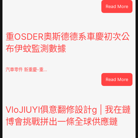
:
Read More
這
就
是
山
重OSDER奧斯德德系車慶初次公
東
布伊蚊監測數據
丨
臨
沂
市
汽車零件 新重慶-重…
國
:
Read More
民
重
病
OSD
院
奧
高
斯
VloJIUYI俱意翻修設計g | 我在鏈
擎
德
黨
博會挑戰拼出一條全球供應鏈
德
旗
系
沖
車
鋒