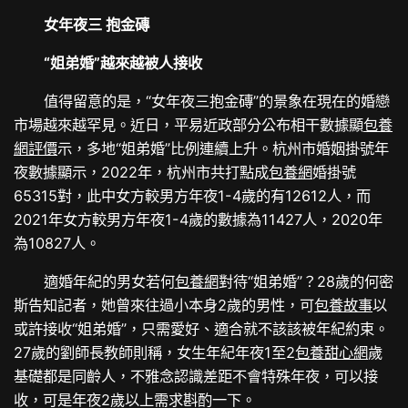
女年夜三 抱金磚
“姐弟婚”越來越被人接收
值得留意的是，“女年夜三抱金磚”的景象在現在的婚戀
市場越來越罕見。近日，平易近政部分公布相干數據顯
包養
網評價
示，多地“姐弟婚”比例連續上升。杭州市婚姻掛號年
夜數據顯示，2022年，杭州市共打點成
包養網
婚掛號
65315對，此中女方較男方年夜1-4歲的有12612人，而
2021年女方較男方年夜1-4歲的數據為11427人，2020年
為10827人。
適婚年紀的男女若何
包養網
對待“姐弟婚”？28歲的何密
斯告知記者，她曾來往過小本身2歲的男性，可
包養故事
以
或許接收“姐弟婚”，只需愛好、適合就不該該被年紀約束。
27歲的劉師長教師則稱，女生年紀年夜1至2
包養甜心網
歲
基礎都是同齡人，不雅念認識差距不會特殊年夜，可以接
收，可是年夜2歲以上需求斟酌一下。