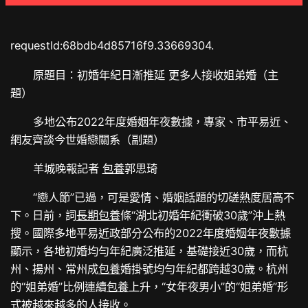
requestId:68bdb4d85716f9.33669304.
原題目：
初婚年紀日漸推延
更多人接收姐弟婚（主
題）
多地公布2022年度婚姻年夜數據，專家、市平易近、
網友齊談今世婚戀關系（副題）
羊城晚報記者
包養
郭思琦
“戀人節”已過，可是愛情、婚姻話題的切磋熱度居高不
下。日前，詞
長期包養
條“湖北初婚年紀衝破30歲”沖上熱
搜。國際多地平易近政部分公布的2022年度婚姻年夜數據
顯示，各地初婚均勻年紀廣泛推延，基礎接近30歲，而杭
州、揚州、常州成
包養
婚掛號均勻年紀都跨越30歲。杭州
的“姐弟婚”比例連續
包養
上升，“女年夜男小”的“姐弟婚”形
式被越來越多的人接收。