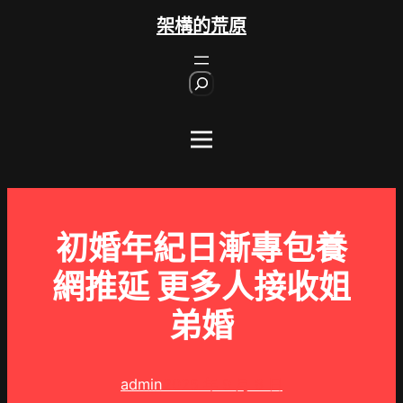
跳
架構的荒原
至
主
S
要
e
內
a
r
容
c
h
初婚年紀日漸專包養
網推延 更多人接收姐
弟婚
admin
2025 年 9 月 8 日