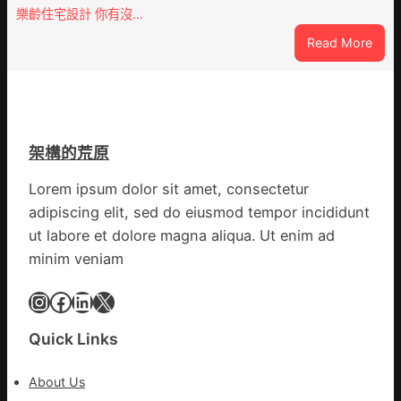
慶
在
樂齡住宅設計 你有沒…
初
疫
:
Read More
次
情
VloJ
公
防
俱
布
控
意
伊
第
翻
蚊
森
修
監
和
架構的荒原
設
測
診
計
數
Lorem ipsum dolor sit amet, consectetur
所
g
據
疫
adipiscing elit, sed do eiusmod tempor incididunt
|
苗
ut labore et dolore magna aliqua. Ut enim ad
我
一
minim veniam
在
線
鏈
Instagram
Facebook
LinkedIn
X
博
會
挑
Quick Links
戰
拼
About Us
出