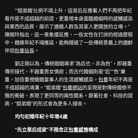
“‘姐弟婚’比例不竭上升，這背后反應著人們不再把年紀
看作是不成超越的前提，更重視本身面臨婚姻時的感觸感染
與東西的品質，展示了適婚人群及其家人更開放的立場。”
陳婉玲指出，這一景象還反應，一些女性在打拼的經過歷程
中，婚嫁年紀不竭推延，能夠錯過了一些傳統意義上的適齡
伴侶
包養站長
。
劉正剛以為，傳統婚姻尋求“為后也，非為色”，即器重
傳宗接代，不器重男女情欲；而古代婚姻則是“后”“色”兼
重，加倍重視婚姻當事人的生涯感觸感染，
包養
年紀不再是
不成超越的鴻溝。“姐弟婚”
包養網站
的呈現是對傳統婚戀不
雅的衝破，表現了更同等的兩性關系。跟著社會、科技的提
高，“姐弟婚”的形式會為更多人接收。
均勻初婚年紀十年增4歲
“先立業后成家”不雅念正
包養感情
構成