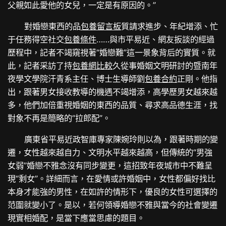
父親如此愛他的女兒，一定是有原因的。”
對婚戀東西的品
包養留言板
質請求進步、年紀增添、忙
于任務得空社交
包養條件
……與市平易近、網友扳談的經過
歷程中，記者不竭窺視著“婚戀難”這一景象背后的實質。就
此，記者采訪了持
包養網比較
久從事婚姻文明研討的暨南年
夜學文學院汗青系主任、博士生導師劉
包養合約
正剛。他指
出，跟著男女接收教導的機遇不竭增添，高學歷男女越來越
多，他們加倍重視婚姻的東西的品質、尋求高品德生涯，找
對象不再是簡略的“拉郎配”。
廣東省平易近政智庫專家陳婉玲則以為，跟著時期的變
遷，女性越來越自力、文明水平越來越高，但傳統的“男強
女弱”婚戀不雅念沒有同步變更，這招致年夜城市中不難呈
現“剩女”。詳細而言，在愛情或許婚姻中，女性都偏好找比
本身才能強的男性，在如許的情形下，優良的女性可選擇的
范圍就變小了。是以，若何領導婚戀不雅與當今的社會變遷
現實相婚配，是當下應當思慮的題目。