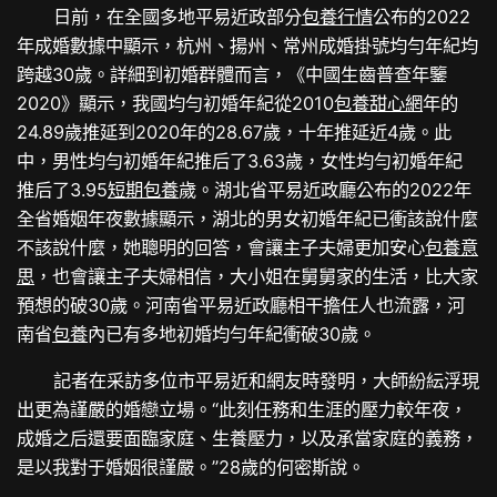
日前，在全國多地平易近政部分
包養行情
公布的2022
年成婚數據中顯示，杭州、揚州、常州成婚掛號均勻年紀均
跨越30歲。詳細到初婚群體而言，《中國生齒普查年鑒
2020》顯示，我國均勻初婚年紀從2010
包養甜心網
年的
24.89歲推延到2020年的28.67歲，十年推延近4歲。此
中，男性均勻初婚年紀推后了3.63歲，女性均勻初婚年紀
推后了3.95
短期包養
歲。湖北省平易近政廳公布的2022年
全省婚姻年夜數據顯示，湖北的男女初婚年紀已衝該說什麼
不該說什麼，她聰明的回答，會讓主子夫婦更加安心
包養意
思
，也會讓主子夫婦相信，大小姐在舅舅家的生活，比大家
預想的破30歲。河南省平易近政廳相干擔任人也流露，河
南省
包養
內已有多地初婚均勻年紀衝破30歲。
記者在采訪多位市平易近和網友時發明，大師紛紜浮現
出更為謹嚴的婚戀立場。“此刻任務和生涯的壓力較年夜，
成婚之后還要面臨家庭、生養壓力，以及承當家庭的義務，
是以我對于婚姻很謹嚴。”28歲的何密斯說。