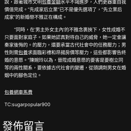
說，跟著城市文明
包養金額
水平不竭進步，人們更器重自我
價值完成。“先成家后立業”已不是優先選項了，“先立業后
成家”的新婚戀不雅正在構成。
“同時，在‘男主外女主內’的不雅念裹挾下，女性成婚不
只要面對家庭子。如果她認真對待自己的威脅，她一定會讓
秦家後悔的。的壓力，還要承當古代社會中的任務壓力；男
性則需
包養
求面臨彩禮和昂揚房價等壓力，這些都影響告終
婚的意愿。”陳婉玲以為，晉陞成婚意愿的要害是要樹立同
等的兩性關系，要依據古代社會的變遷，從頭調劑男女在婚
姻中的腳色定位。
包養網車馬費
TC:sugarpopular900
發佈留言