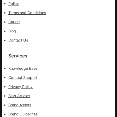
Policy
一
條
Terms and Conditions
全
球
Career
供
Blog
應
鏈
Contact Us
Services
Knowledge Base
Contact Support
Privacy Policy
Blog Articles
Brand Assets
Brand Guidelines