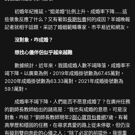
初婚年紀推延、“姐弟婚”比例上升、成婚率下降……這
些景象反應了什么？又有著如
長期包養
何的成因？羊城晚報
記者就相干話題，采訪了婚姻範疇專家、市平易近和網友。
沒對象，咋成婚？
想找心儀伴侶似乎越來越難
數據統計，近年來，我國成婚人數不竭降落，成婚率不
竭下降。以廣東為例，2019年成婚掛號數為67.45萬對，
2020年成婚掛號數為63.33萬對，2021年成婚掛號數為
59.1萬對。
成婚率不竭下降，人們能否不愿意成婚了？在廣州任務
的劉師長教師給出的謎底是：“我也有成婚的意愿，可是沒
對象，咋結？”劉師長教師現年2
甜心寶貝包養網
7歲，有著
高學歷和穩固的任務，在尋求真愛的路上從未停歇，但仍沒
有碰到雙向奔赴的心儀之人：“除了必定的前提外，我很重