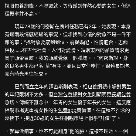
視眼
包養網
緣，不愿遷就。等待碰到怦然心動的女生，但這
種概率并不高。”
現年28歲的何密斯在廣州任務已有3年，她表現，本身
有過兩段情感經過的事況，但想找到心儀的對象不是一件不
難的事：“找對象要感到到位、前提婚配、性情適合、志趣
相投……在古代社會，人們對愛情、婚姻東西的品質請求更
高了頭暈目眩，我的頭感覺像一個腫塊。。”何密斯說，身
邊良多男生都已名“草”有主，並且日常任務忙，很難
長期包
養
有時光再往社交。
已到而立之年的譚密斯則表現，相
包養網
親市場對男生
的年紀限制不太多，但
台灣包養網
對女生則顯明更
長期包養
急切。傳統不雅念中，年青的女生優于年長的女生，這反應
相親市場更重視女性的生
包養app
養價值。在這種不雅念的
裹挾下，接近30歲的女生在相親市場上似乎“升值”了。
，就算做錯事，也不可能翻身”他的臉，這樣不理她。一個