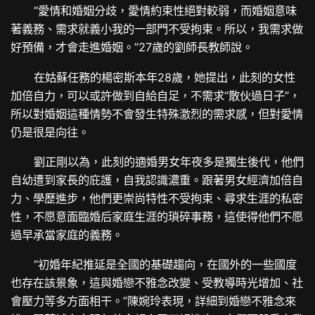
“愛情和婚姻分歧，愛情約束性絕對較弱，而婚姻意味
著義務、需求就義小我的一部門不受拘束。所以，我需求做
好預備，才會走進婚姻。”27歲的劉師長教師說。
在姑蘇任務的楊密斯本年28歲，她提出，此刻的女性
加倍自力，可以或許做到自給自足，不需求“散伙過日子”，
所以對婚姻這種情勢不會發生特殊激烈的需求感，但對愛情
仍是很是向往。
劉正剛以為，此刻的適婚男女年夜多是獨生後代，他們
自幼遭到家長的庇護，自我認識濃重。跟著男女經濟加倍自
力、學歷進步，他們更崇尚特性不受拘束、尋求生涯的私密
性，不愿意面臨婚后家庭生涯的瑣碎事務，這使得他們不愿
過早承當家庭的義務。
“初婚年紀推延是全國的基礎趨向，在國外的一些國度
也存在該景象，這與婚戀不雅念改變、受教導時光增加、社
會壓力等多方面相干。”陳婉玲表現，詳細到婚戀不雅念來