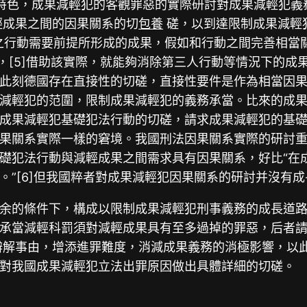
特色，成果減輕犯的客觀罪惡的實際研討對成果減輕犯義
輕成果之間的因果關系的切
包養
磋，以到達限制成果減輕
之行動需要前提所形成的成果，假如和行動之間完善相當關
”，[5]借助該實際，就能夠消除第三人行動等情況下的
此刻德國存在直接性的切磋，直接性要件是作為相當因
減輕犯的范圍，限制成果減輕犯的義務承當。比來的成
成果減輕犯基礎犯法行動的切磋，請求成果減輕犯的基
果關系實際一樣的窘境。我國刑法因果關系實際的研討
礎犯法行動與減輕成果之間需求具有因果關系，好比“在
。”[6]但我國粹者對成果減輕犯因果關系的研討并沒有
余的條件下，構成以限制成果減輕犯刑事義務的成長道
承當減輕科罰須對減輕成果具有至多過掉的罪惡，后者
解事由，增添進罪難度，消減成果義務的消極影響，以
對我國成果減輕犯立法出罪原因做出具體詳細的切磋。