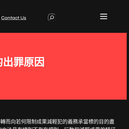
S
Contact Us
e
a
r
c
h
的出罪原因
，轉而向若何限制成果減輕犯的義務承當標的目的盡