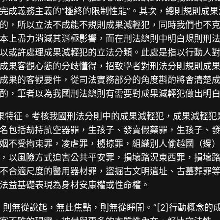
完成義務主義的“極終的限制性能”。其次，總則規則成
的，所以立法不成能不規則成果減輕犯，同時我們也不
本上盡力消減其消極影響，而在刑法總則中明白規則刑
以或許處理成果減輕犯的立法分類。此處是指以行動人
成果客觀心態的分歧懂得，招致學者對刑法分則規則成
成果的客觀要件，從司法實務部分的角度斟酌將會清楚
酌，筆者以為我國刑法總則有需要對成果減輕犯做出明
果特征。考核我國刑法分則中的成果減輕犯，成果減輕犯
名包括劫持航空器罪，生孩子、發賣假藥罪，生孩子、
姻不受拘束罪，凌虐罪，擄掠罪，組織別人偷越國（邊
，以風險方式迫害公共平安罪，損壞路況東西罪，損壞
不合適尺度的醫用器材罪，盜掘古文明遺址、古墓葬罪
法益基礎表現為身材安康權或性命權。
，則無從說起，無此焦點，則無從睜開。”[2]行動概念