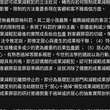
是認可成果減輕犯的立法近況，轉而向若何限制成果減
影響。限制的方法重要表現在客觀和客不雅兩個方面。
是無義務即無科罰，其二是小我義務。義務論經過的事況
終的限制性能，表現了科罰的‘謙抑主義’，即盡能夠減少實用
果減輕犯最後的實際成長始自
包養
對客觀罪惡的切磋。學
）法令推定說，即推定居心與產生的成果相干聯；（4）
生這種或多或少的更為嚴重的后果
包養網
；（5）居心
心、有熟悉過掉等關系親密，今世刑法學的通說以為行動
礎具有共鳴，即否認偶爾的成果減輕犯，認可對減輕成
客觀罪惡是罪惡準繩的請求，這就消除了偶爾的成果減
果減輕犯離開停止的，即分為基礎犯法部門和減輕成果
遭受到的最浩劫題就在于“居心十過掉”類型成果減輕犯
成果罪惡的研討普通側重于過掉或許居心的抽象實際剖