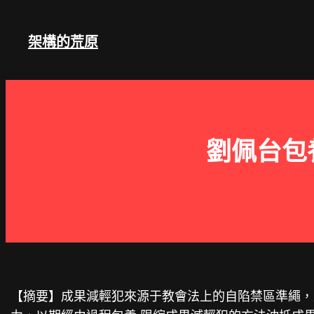
跳
至
架構的荒原
主
要
內
容
劉佩台包
【摘要】成果減輕犯來源于教會法上的自陷禁區準繩，