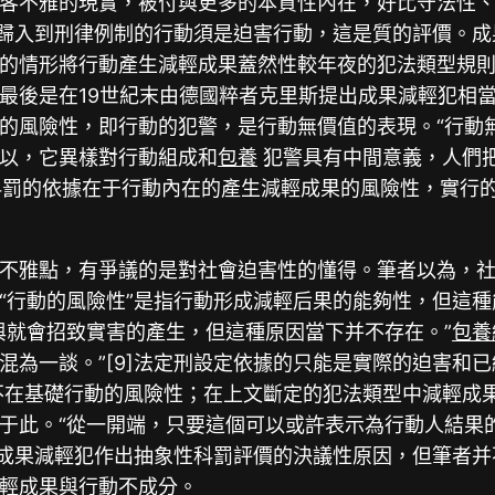
客不雅的現實，被付與更多的本質性內在，好比守法性
，歸入到刑律例制的行動須是迫害行動，這是質的評價。
的情形將行動產生減輕成果蓋然性較年夜的犯法類型規則為
最後是在19世紀末由德國粹者克里斯提出成果減輕犯相當
的風險性，即行動的犯警，是行動無價值的表現。“行動
以，它異樣對行動組成和
包養
犯警具有中間意義，人們
減輕科罰的依據在于行動內在的產生減輕成果的風險性，實
不雅點，有爭議的是對社會迫害性的懂得。筆者以為，
“行動的風險性”是指行動形成減輕后果的能夠性，但這
與就會招致實害的產生，但這種原因當下并不存在。”
包養
混為一談。”[9]法定刑設定依據的只能是實際的迫害和
不在基礎行動的風險性；在上文斷定的犯法類型中減輕成
于此。“從一開端，只要這個可以或許表示為行動人結果
是對成果減輕犯作出抽象性科罰評價的決議性原因，但筆者
輕成果與行動不成分。