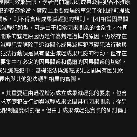
務限制效能無限，學者們開端切磋成果減輕犯客不雅原
犯的義務承當。實際上重要經過的事況了從批評前提說
系，則不得實用成果減輕犯的規則。”[4]相當因果關
成果減輕犯類型，可是由于相當因果關系的抽象性，在司
果關系的鑒定原因仍是作為判定過掉的原因，仍然存在
果減輕犯實際除了追蹤關心成果減輕犯基礎犯法行動與
礎犯法行動須是具有產生減輕成果風險的行動，但存在
重要集中在必定的因果關系和偶爾的因果關系的切磋，
成果減輕犯中，基礎犯法與減輕成果之間具有因果關
成長出與其他犯法類型相異的實際。
路。其重要經由過程增添成立成果減輕犯的要素，包含
請求基礎犯法行動與減輕成果之間具有因果關系；從另
此限制國度科罰權。但由于成果減輕犯實際的研討偏于