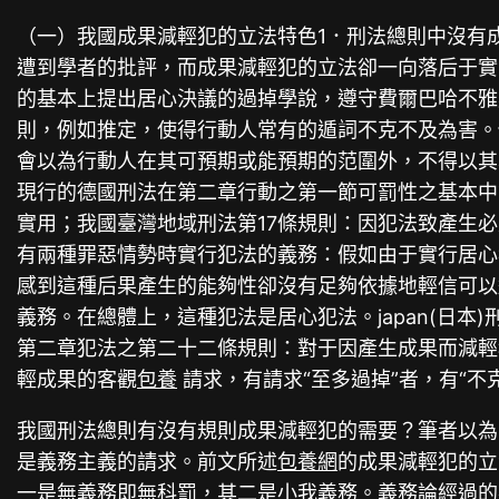
（一）我國成果減輕犯的立法特色1．刑法總則中沒有
遭到學者的批評，而成果減輕犯的立法卻一向落后于實
的基本上提出居心決議的過掉學說，遵守費爾巴哈不雅
則，例如推定，使得行動人常有的遁詞不克不及為害。例
會以為行動人在其可預期或能預期的范圍外，不得以其
現行的德國刑法在第二章行動之第一節可罰性之基本中
實用；我國臺灣地域刑法第17條規則：因犯法致產生
有兩種罪惡情勢時實行犯法的義務：假如由于實行居心
感到這種后果產生的能夠性卻沒有足夠依據地輕信可以
義務。在總體上，這種犯法是居心犯法。japan(日本)
第二章犯法之第二十二條規則：對于因產生成果而減輕
輕成果的客觀
包養
請求，有請求“至多過掉”者，有“不
我國刑法總則有沒有規則成果減輕犯的需要？筆者以為
是義務主義的請求。前文所述
包養網
的成果減輕犯的立
一是無義務即無科罰，其二是小我義務。義務論經過的