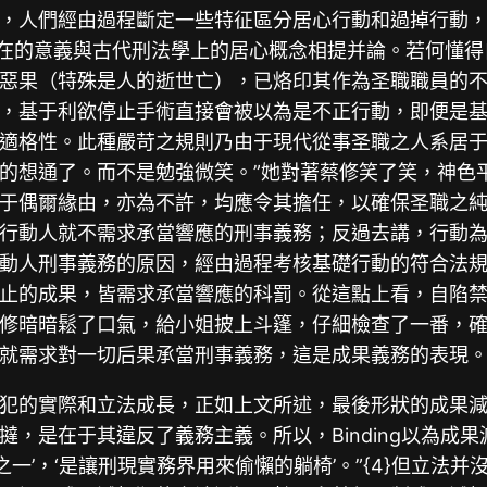
，人們經由過程斷定一些特征區分居心行動和過掉行動，
念內在的意義與古代刑法學上的居心概念相提并論。若何懂
惡果（特殊是人的逝世亡），已烙印其作為圣職職員的
，基于利欲停止手術直接會被以為是不正行動，即便是
適格性。此種嚴苛之規則乃由于現代從事圣職之人系居
的想通了。而不是勉強微笑。”她對著蔡修笑了笑，神色
于偶爾緣由，亦為不許，均應令其擔任，以確保圣職之純粹
行動人就不需求承當響應的刑事義務；反過去講，行動
動人刑事義務的原因，經由過程考核基礎行動的符合法
止的成果，皆需求承當響應的科罰。從這點上看，自陷
修暗暗鬆了口氣，給小姐披上斗篷，仔細檢查了一番，
就需求對一切后果承當刑事義務，這是成果義務的表現
犯的實際和立法成長，正如上文所述，最後形狀的成果
是在于其違反了義務主義。所以，Binding以為成果減
之一’，‘是讓刑現實務界用來偷懶的躺椅’。”{4}但立