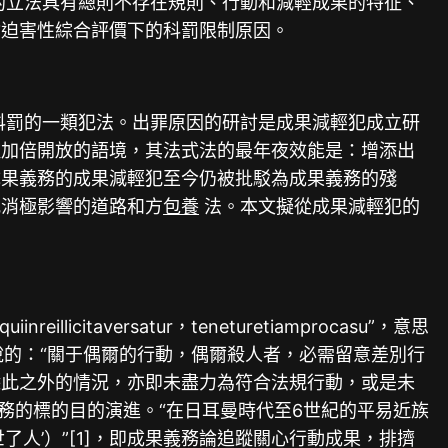
的立法具有總則不存在規則、行動和減輕成果的特征、
會迫害性綜合評價下的科罰限制原因。
科罰的一類犯法。出罪原因的研討是成果減輕犯成立研
種加倍開放的語境，其法式法的最年夜效能是：增添出
成果義務的成果減輕犯至今仍被批駁為成果義務的殘
犯消極影響的道路和方
包養
法。本文擬從成果減輕犯的
licitaversatur，teneturetiamprocasu”，意思
告中所說的：“關于偶爾的行動，偶爾殺人者，必需留意差別行
除此之外的情況，亦即未盡力為符合法規行動，或是未
務的標的目的演進。“在日耳曼時代至6世紀的平易近族
人’）”[1]，即成果義務論追蹤關心行動成果，排擠