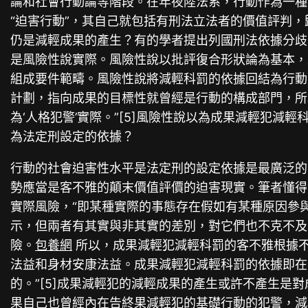
論和社會行動論等階段。在年夜陸法系，行動作為一種
“迫害行動”，其自己就包括有刑法立法者的價值評判
仍是減輕成果的產生？有的學者提出列國刑法依據分歧
是風險性說實際。風險性說以批評復合形狀論為基本，
組成要件範疇。風險性說將減輕科罰的依據回結為行動
計劃，指向成果的目標性就曾經是行動的構成部門，所
為‘人格犯警’實際。”[5]風險性說以為成果減輕犯
為法定刑設定的依據？
行動的社會迫害性水平是法定刑的設定依據是最廣泛的
勢應當是客不雅的顛末價值評價的迫害現實。筆者懂得
實際風險，“即某種實際的事態存在假如有某種原因參
示，但兩者有其實與非其實的差別，對它們也不克不及
險。
包養網
所以，成果減輕犯減輕科罰的客不雅根據
法益和身材安康法益。成果減輕犯減輕科罰的依據即在
的。”[5]成果減輕犯的減輕成果的產生或許不產生
果自己也曾經內在告終果減輕犯的基礎行動的犯警，減