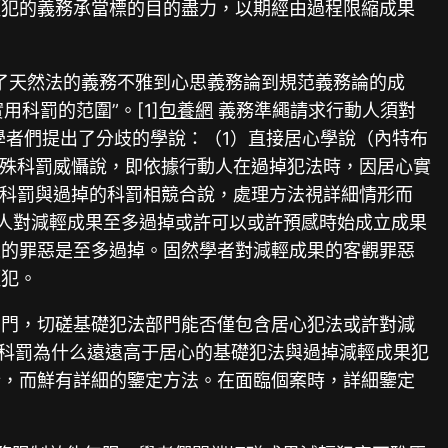
輕犯的義務承當標的目的盡力，以期經由過程限縮成果
了天然法的義務不雅到心思義務論到規范義務論的成
科罰的范圍”。[1]
包養網
義務準繩請求行動人須對
者們提出了分歧的學說：（1）直接居心學說（內特布
特殊科罰威懾說，即依據行動人在過掉犯法時，因居心實
的科罰與過掉的科罰相競合說，處理方法視詳細情形而
人對減輕成果至多過掉或許可以或許預感時始成立成果
果的罪惡是至多過掉。固然學者對減輕成果的客觀罪惡
輕犯。
部門，切磋基礎犯法部門能否僅包含居心犯法或許對減
的科罰為什么遠遠高于居心的基礎犯法與過掉減輕成果犯
析，而鮮有詳細的鑒定方法。在面臨個案時，詳細鑒定