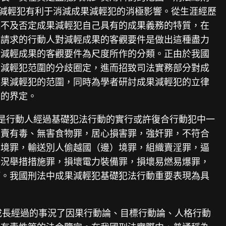
果減輕犯有利于消減成果減輕犯的消極影響。從生涯經歷
克不及否定成果減輕犯自己具有的成果義務的特質，在
法請求的行動人對減輕成果的客觀要件是做出這種盡力
對減輕成果的客觀要件為尺度所作的分類。正由於我國
果減輕犯范圍的分歧圈定，進而招致司法實務部分對成
成果減輕犯的范圍，同時為學者研討成果減輕犯的立律
白的界定。
是行動人經過基礎犯法行動的實行或許復合行動犯中一
發賣有毒、無害食物罪，居心損害罪，強奸罪，不符合
）境罪，輸送別人偷越國（邊）境罪，組織賣淫罪，逼
路況舉措措施罪，損壞電力裝備罪，損壞易燃易爆罪，
等。我國刑法中成果減輕犯基礎犯法行動重要表現為具
的成長經過的事況了因果行動論、目標行動論、人格行動