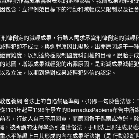
果減輕犯作為成果義務表現的消極影響。我國成果減輕犯
因包含：立律例范目標下的行動和減輕成果限制以及社
刑律例定的減輕成果，行動人需求承當刑律例定的減輕
減輕犯即不成立。與進罪原因比擬較，出罪原因處于一
證實難度，以到達終極限制國度科罰權的目標。脫胎于
的范圍，增添成果減輕犯的出罪原因，是消減成果減輕
以及立法，以期到達對成果減輕犯迷信的認定。
教
包養網
會法上的自陷禁區準繩，{1}即一句陳舊法諺：“quiinreil
91年起至1198年景立的BernadusPapiens布
前者，行動人自己不用回責，而應回咎于偶爾或命運。
準繩，被所謂的注釋學派引進世俗法，于刑法上則往成果義
水平準繩上由其形成的內在成果所決議（是‘行動殺逝世了