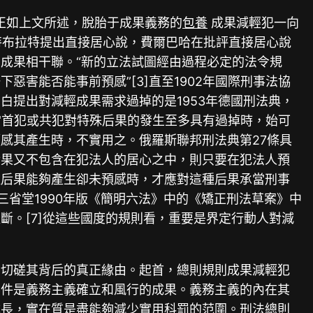
正如上文所述，脫胎于成果義務的
包養
成果減輕犯一向
特布拉特提出直接居心說，費爾巴哈在批評直接居心說
成果相干聯。“新的立法試圖經由過程必定的法令規
害能否能事前預感”[3]直至1902年國際刑事法協
提出對減輕成果需求過掉的是1953年德國刑法典，
當首犯或共犯對特殊后果的發生至多具有過掉時，始可
感其產生時，不實用之。俄羅斯聯邦刑法典第27條具
后果又不包含在犯法人的居心之中，則只要在犯法人預
種后果能夠產生卻未預感時，才應對這種后果承當刑事
)三省堂1990年版《簡明六法》中的《矯正刑法草案》中
。[7]從這些國度的規則看，重要是界定行動人對減
當切磋其背后的真正緣由。起首，總則規則成果減輕犯
要件是義務主義確立和風行的成果。義務主義的內在其
成長，實在質是盡能夠減少實用科罰的范圍。刑法總則