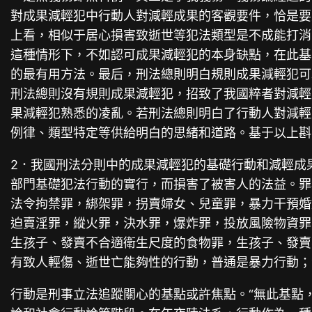
對成果減輕犯中行動人對減輕成果的客觀要件，恰是要
上看，相似于居心損害致逝世等犯法類型是不成能打消
這種情形下，不如認可成果減輕犯的本身缺點，在此基
的最有用方法。最后，刑法總則明白規則成果減輕犯可
刑法總則沒有規則成果減輕犯，招致了我國粹者對減輕
果減輕犯熟悉的凌亂。若刑法總則明白了行動人對減輕
例律、類型特定等供給明白的思緒和道路。基于以上斟
2．我國刑法分則中的成果減輕犯的基礎行動和減輕成
部門基礎犯法行動的實行，而損害了被害人的法益。罪
法令拘禁罪，綁架罪，拐賣婦女、兒童罪，暴力干預婚
迫賣淫罪，縱火罪，決水罪，爆炸罪，投放風險物資罪
生孩子、發賣不合適衛生尺度的食物罪，生孩子、發賣
有致人輕傷、逝世亡能夠性的行動，普通是暴力行動；
行動是刑事立法追蹤關心的基點或許焦點。“無此基點