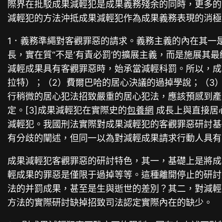
際界在批駁成果減輕犯是成果義務殘余的同時，更多的
減輕犯的方法沖抵成果減輕犯作為成果義務表現的消極
1．義務準繩對客觀罪惡的請求。義務主義的內在其一
長，實在質“不是‘有責必罰’的擴展主義，而是施展其最
減輕成果具有客觀罪惡時，始承當減輕科罰。所以，成
拉特）；（2）費爾巴哈的居心決議的過掉學說；（3
行稍微的居心犯法招致嚴重的居心犯法，應該預感到產
定。[3]成果減輕犯在實際史的
包養網
成長上與直接居
減輕犯。我國刑法實際對成果減輕犯的客觀罪惡研討基
有分歧的闡述，但同一以為對減輕成果請求行動人具有
成果減輕犯客觀罪惡的研討特色，其一，基礎上是將成
輕成果的罪惡是僅限于過掉等等。這種離開停止的研討
法的并罰成果，甚至是生與逝世的差別？其二，對減輕
方法的實際研討缺掉招致司法認定實際內在的缺少。