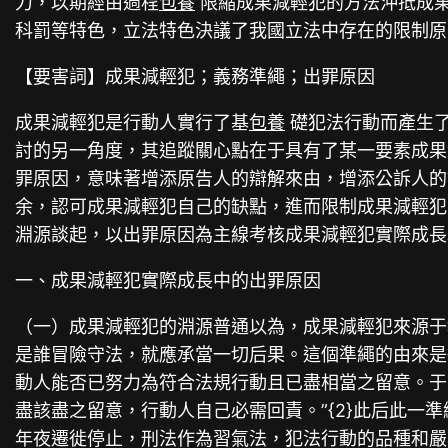
力，以期經由過程
包養
限縮成果減輕犯的方法沖抵成
科罰等特色，立法特色決議了我國立法中存在的限制原
【要害詞】成果減輕犯；義務準繩；出罪原因
成果減輕犯是行動人實行了基
包養
礎犯法行動而產生了
討的另一角度，其追蹤關心點在于具有了某一要素成果
罪原因，意味著增添原告人的辯解來由，增添公訴人的
余，認可成果減輕犯自己的缺點，進而限制成果減輕犯
淵源談起，以出罪原因為主線考核成果減輕犯實際成長
一、成果減輕犯實際成長中的出罪原因
（一）成果減輕犯的淵源普通以為，成果減輕犯來源于
是誰冒險守法，就應承當一切后果。這個準繩的由來是從11
動人能否已努力為符合法規行動且已盡相當之留意。于
盡該盡之留意，行動人自己必需回責。”{2}此后此一
年夜遷徙停止，刑法作為習氣法，犯法行動的品種和嚴重