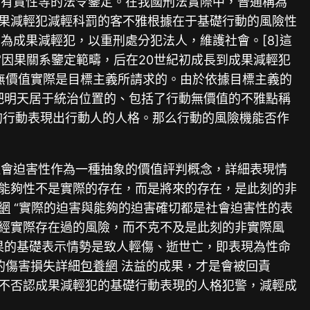
、有責性等的法令鑒定。在我國刑法實際中，普通稱為
成果減輕犯減輕科罰的客不雅根據在于基礎行動的風險性
成果減輕犯，以重刑處分犯法人，維護社會。[8]這
因果關系鑒定範疇，后在20世紀初成長到成果減輕犯
無價值實際是目標主義所請求的。由於依據目標主義的
把明天居于統治位置的、包括了行動無價值的不雅點稱
行的行動表現出行動人的人格。那么行動的風險機能否作
社會迫害性作為一種抽象的價值評判概念，詳細表現情
種能夠性不是實際的存在，而是將來的存在，是此刻的非
網
“實際的迫害與能夠的迫害確切都是社會迫害性的表
已經實際存在過的風險，而不克不及是此刻的非實際風
果的基礎表示情勢是致人輕傷、逝世亡，即表現為性命
的傷害損失詳細
包養網
法益的成果，才是會被回責
并不否認成果減輕犯的基礎行動表現的人格犯警，減輕成