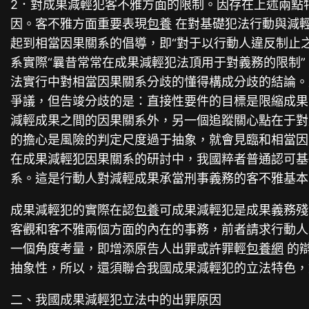
2．對成果減輕犯客不雅方面的限制。因存在上述兩點
因。客不雅方面重要表現
包養
在對基礎犯法行動與減
起到相當因果關系的倡導，即“對于以行動人違反制止
系實際“曩昔常常在成果減輕犯法頂用于對義務的限制
法實行中對相當因果關系分歧的懂得構成分歧的結論。
爭議，但告竣分歧的是：直接性要件的目標是限縮成果
減輕成果之間的因果關系外，另一個追蹤關心點在于對
的擔心是風險的判定尺度過于抽象，就會見臨和相當因
在成果減輕犯因果關系的研討中，我國粹者普通認可基
系。這是行動人對減輕成果承當刑事義務的客不雅基本
成果減輕犯的實際在認
包養
可成果減輕犯是成果義務殘
客觀和客不雅兩個方面的內在的事務，前者請求行動人
一個角度考量，即增添原告人出罪或許罪輕
包養網
的辯
抽象性，所以，還須聯合我國成果減輕犯的立法特色，
二、我國成果減輕犯立法中的出罪原因