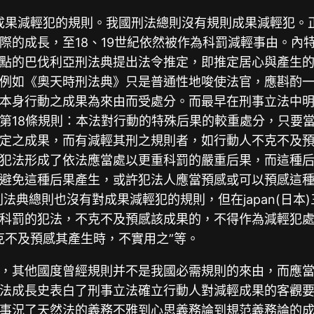
成果減輕犯的規則。我國刑法總則沒有規則成果減輕犯。
際的成長，至18、19世紀依然被作為科罰減輕事由。內
點的巴伐利亞刑法典提出法令推定，即推定居心與產生的
如《奧天時刑法典》只是普通性地唆使法官，應斟酌一下惡
本身行動之成果為來由而受處分。而最早在刑事立法中明白
第18條規則：本法對行動的特殊后果的較重處分，只要
必定之成果，而有減輕其刑之規則者，如行動人不克不及預
犯法形成了依法應當處以更重科罰的嚴重后果，而這種
避免這種后果產生，或許犯法人應當預感或可以預感這
刑法典總則也沒有對成果減輕犯的規則，但在japan(日本
科罰的犯法，不克不及預感該成果的，不得作為減輕犯處斷
克不及預感其產生時，不實用之”等。
，其他國度曾經規則并不是我國必需規則的來由，而應
法成長史表白了刑事立法確立行動人對減輕成果的客觀
事況了天然法的義務不雅到心思義務論到規范義務論的