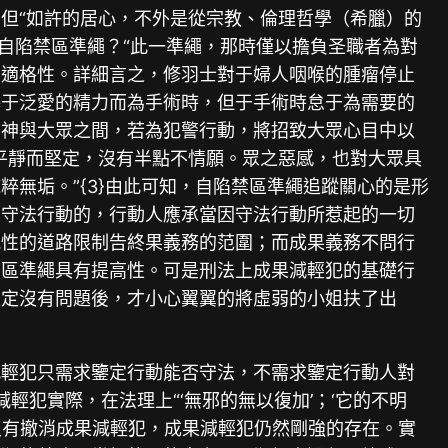
但“如許的居心，不外是從宗教、倫理哲學（希臘）的
得自陷禁區準繩？“此一準繩，那時僅以擔負圣職者為對
不適格性。詳細言之，修羽士對于婦人咽喉的腫瘤停止
基于泛愛的精力而為手術時，但于手術時怠于為需要的
于神與大眾之間，若為犯警行動，將招致大眾心目中以
平靜而堅定，沒有半點不情願。眾之惡感，也對大眾具
無垢。”{3}由此可知，自陷禁區準繩追蹤關心的是形
為守法行動的，行動人應承當因守法行動所惹起的一切
規性的道路限制告終果義務的范圍；而成果義務不問行
禁區準繩具有提高性。可是刑法上成果減輕犯的基礎行
確定沒有問題後，才小心翼翼的將虛弱的小姐扶了出
。
減輕犯只需求鑒定行動能否守法，不需求鑒定行動人對
輕犯實際，在法理上“‘無邪的無以復加’；‘它的不明
法并沒有撤消成果減輕犯，成果減輕犯仍然剛強的存在。實