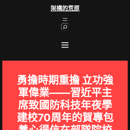
跳
架構的荒原
至
主
S
要
e
內
a
r
容
c
h
勇擔時期重擔 立功強
軍偉業——習近平主
席致國防科技年夜學
建校70周年的賀專包