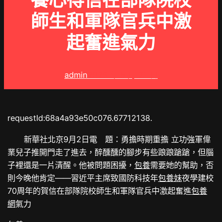
養心得信在部隊院校
師生和軍隊官兵中激
起奮進氣力
admin
2025 年 8 月 21 日
requestId:68a4a93e50c076.67712138.
新華社北京9月2日電 題：勇擔時期重擔 立功強軍偉
業兒子推開門走了進去，醉醺醺的腳步有些踉踉蹌蹌，但腦
子裡還是一片清醒。他被問題困擾，
包養
需要她的幫助，否
則今晚他肯定——習近平主席致國防科技年
包養妹
夜學建校
70周年的賀信在部隊院校師生和軍隊官兵中激起奮進
包養
網
氣力