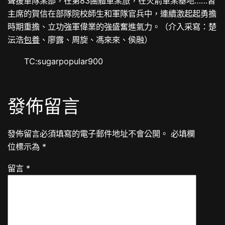
聲援軍隊某部，在第83團體軍某旅，在火箭軍某基地……習
主席的賀信在部隊院校師生和軍隊官兵中，連續激起起勇擔
時期重擔、立功強軍偉業的強盛奮進氣力。（介入采寫：楚
沄浩
包養
、廖露、周旋、馮來來、侯融）
TC:sugarpopular900
發佈留言
發佈留言必須填寫的電子郵件地址不會公開。
必填欄
位標示為
*
留言
*