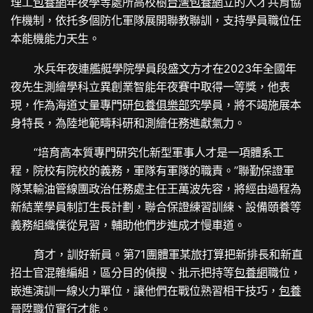
理工
包養網
年夜學等處所高校樹
台灣包養網
立的人才共育協
作機制，依托多個防化軍隊展開聯教聯訓，支持學員職位任
本能機能力天生。
水兵年夜連艦艇學院學員段盛文方才在2023年全國年
夜先生測繪學科立異創業智能年夜賽中取得一等獎，他表
現，作為海道丈量專門研
包養俱樂部
究學員，將不竭施展本
身特長，為陸地範疇科研和測繪任務進獻氣力。
“培育高本質專門研究化新型軍事人才是一項體系工
程，院校有院校的義務，軍隊有軍隊的職責。”聯勤保證軍
隊某輸油管線團政治任務處主任王萬波先容，將經由過程為
新結業學員制訂生長計劃，聯合保證練習訓練、設備頤養等
義務組織僕從見習，輔助他們步進成才慢車道。
育才，訓好新員。第71團體軍某旅打算把新排長和新直
招士官混雜編組，區分目的偵搜、批示把持等
包養網
職位，
嵌進演訓一線火力單位，讓他們在戰位熟習相干技巧，
包養
晉陞職位實行才能。