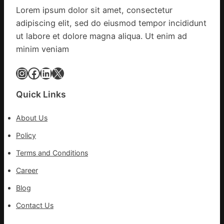
文
Lorem ipsum dolor sit amet, consectetur
明
adipiscing elit, sed do eiusmod tempor incididunt
森
和
ut labore et dolore magna aliqua. Ut enim ad
診
minim veniam
所
家
Instagram
Facebook
LinkedIn
X
醫
科
Quick Links
實
行
About Us
站
防
Policy
疫
Terms and Conditions
步
隊
Career
高
Blog
舉
旗
Contact Us
號
的