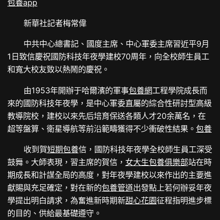
包養app
新華社記者梅常偉
中共中心總書記、國度主席、中心軍委主席習近平9月
1日致信慶祝國防科技年夜學建校70周年，向全校師生員工
和寬大校友致以熱鬧的慶祝。
由1953年開辦于哈爾濱的軍事
包養網
工程學院成長而
來的國防科技年夜學，是中心軍委直屬的綜合性研討型高級
教導院校，建校以來先后培育保送各類人才20余萬名，在
超等盤算、衛星導航等前沿範疇獲得不少衝破性結果。
包養
收到賀
短期包養
信，國防科技年夜學全校師生員工深受
鼓舞。大師表現，習主席的賀信，
女大生包養俱樂部
站在時
期成長和計謀全局的高度，對年夜學建校以來作出的主要進
獻賜與充足確定，對在新的
包養管道
出發點上若何辦妥年夜
學提出明白請求，為奮進新時期新
甜心花園
征程指明進步標
的目的、供給最基礎遵守。