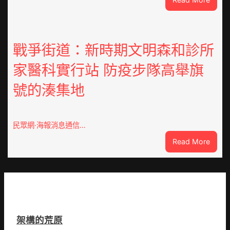
在
因
鏈
特
博
而
會
勝
戰爭街道：新時期文明森和診所
挑
以
戰
家醫科實行站 防疫步隊高舉旗
產
拼
興
出
號的湊集地
農
一
查
條
包
全
養
民眾網·海報消息通信…
球
價
供
:
Read More
錢
應
戰
_
鏈
爭
中
街
國
道：
網
新
時
架構的荒原
期