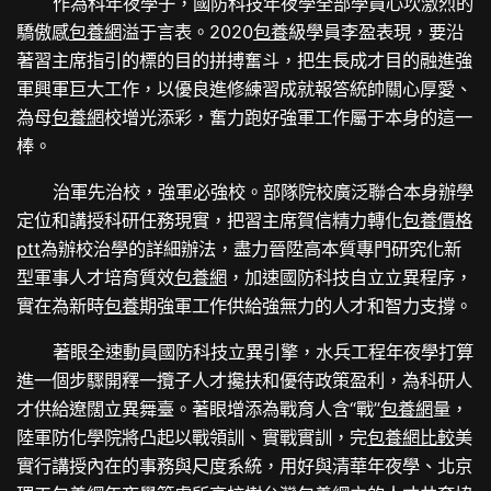
作為科年夜學子，國防科技年夜學全部學員心坎激烈的
驕傲感
包養網
溢于言表。2020
包養
級學員李盈表現，要沿
著習主席指引的標的目的拼搏奮斗，把生長成才目的融進強
軍興軍巨大工作，以優良進修練習成就報答統帥關心厚愛、
為母
包養網
校增光添彩，奮力跑好強軍工作屬于本身的這一
棒。
治軍先治校，強軍必強校。部隊院校廣泛聯合本身辦學
定位和講授科研任務現實，把習主席賀信精力轉化
包養價格
ptt
為辦校治學的詳細辦法，盡力晉陞高本質專門研究化新
型軍事人才培育質效
包養網
，加速國防科技自立立異程序，
實在為新時
包養
期強軍工作供給強無力的人才和智力支撐。
著眼全速動員國防科技立異引擎，水兵工程年夜學打算
進一個步驟開釋一攬子人才攙扶和優待政策盈利，為科研人
才供給遼闊立異舞臺。著眼增添為戰育人含“戰”
包養網
量，
陸軍防化學院將凸起以戰領訓、實戰實訓，完
包養網比較
美
實行講授內在的事務與尺度系統，用好與清華年夜學、北京