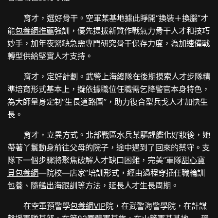
育才，選好骨干。空軍某基地據此睜開“換裝＋換腦”才
能
包養網推薦
強訓，優先提拔新質作戰氣力骨干人才和技巧
妙手，加年夜緊缺急需專門研究骨干保存力度，為加速備戰
轉型供給堅實人才支持。
育才，定好計劃。武警上海總隊在後期摸索人才步隊精
準培育形式基本上，擬依據職位任職需乞降警官本身特色，
為大師量身定制“生長道路圖”，助力復合型兵戈人才加快生
長。
育才，立異方式。北部戰區水兵某驅趕艦化好妝後，她
帶著丫鬟動身前往父母的院子，途中遇到了回來的蔡守。支
隊下一個步驟將聚焦破解人才缺口困難，完美“軍隊
甜心寶
貝包養網
—院校—店家”培訓形式，經由過程穿插任職輪訓
包養
、隨艦出海跟訓等方法，延長人才生長周期。
在空軍預警學
包養網VIP
院，在武警海警學院，在計謀