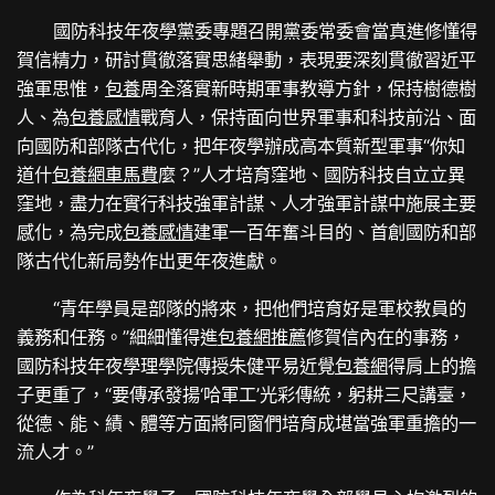
國防科技年夜學黨委專題召開黨委常委會當真進修懂得
賀信精力，研討貫徹落實思緒舉動，表現要深刻貫徹習近平
強軍思惟，
包養
周全落實新時期軍事教導方針，保持樹德樹
人、為
包養感情
戰育人，保持面向世界軍事和科技前沿、面
向國防和部隊古代化，把年夜學辦成高本質新型軍事“你知
道什
包養網車馬費
麼？”人才培育窪地、國防科技自立立異
窪地，盡力在實行科技強軍計謀、人才強軍計謀中施展主要
感化，為完成
包養感情
建軍一百年奮斗目的、首創國防和部
隊古代化新局勢作出更年夜進獻。
“青年學員是部隊的將來，把他們培育好是軍校教員的
義務和任務。”細細懂得進
包養網推薦
修賀信內在的事務，
國防科技年夜學理學院傳授朱健平易近覺
包養網
得肩上的擔
子更重了，“要傳承發揚‘哈軍工’光彩傳統，躬耕三尺講臺，
從德、能、績、體等方面將同窗們培育成堪當強軍重擔的一
流人才。”