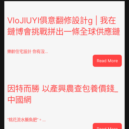
VloJIUYI俱意翻修設計g | 我在
鏈博會挑戰拼出一條全球供應鏈
樂齡住宅設計 你有沒…
:
Read More
VloJI
俱
意
翻
因特而勝 以產興農查包養價錢_
修
中國網
設
計
g
|
“桃花流水鱖魚肥”。…
我
:
Read More