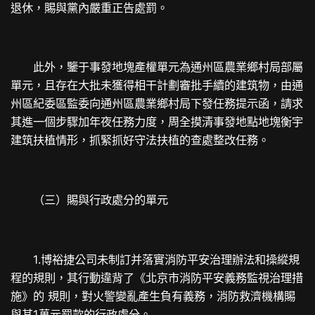
退休，賜與黨內嚴重正告處罰。
此外，鑒于事發地塊產權單元為通州區農業鄉村局部屬
單元，且存在大批未獲得相干計劃審批手續的建筑物，由通
州區紀委區監委向通州區農業鄉村局下發任務提示函，請求
其進一個步驟加年夜任務力度，周全摸清事發地點地塊衡宇
建筑扶植情形，抓緊抓好守法扶植的查處整改任務。
（三）賜與行政處分的單元
1.博裕捷公司未制訂并落實消防平安治理辦法和操縱規
程的規則，其行動違背了《北京市消防平安義務監視治理措
施》的 規則，對火警變亂產生負有義務，消防救濟機構賜
與其1萬元罰款的行政處分。