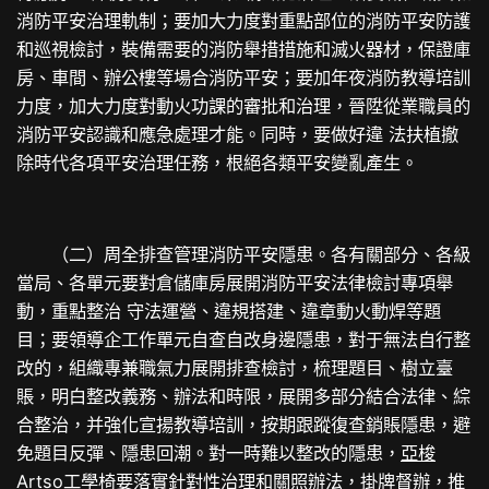
消防平安治理軌制；要加大力度對重點部位的消防平安防護
和巡視檢討，裝備需要的消防舉措措施和滅火器材，保證庫
房、車間、辦公樓等場合消防平安；要加年夜消防教導培訓
力度，加大力度對動火功課的審批和治理，晉陞從業職員的
消防平安認識和應急處理才能。同時，要做好違 法扶植撤
除時代各項平安治理任務，根絕各類平安變亂產生。
（二）周全排查管理消防平安隱患。各有關部分、各級
當局、各單元要對倉儲庫房展開消防平安法律檢討專項舉
動，重點整治 守法運營、違規搭建、違章動火動焊等題
目；要領導企工作單元自查自改身邊隱患，對于無法自行整
改的，組織專兼職氣力展開排查檢討，梳理題目、樹立臺
賬，明白整改義務、辦法和時限，展開多部分結合法律、綜
合整治，并強化宣揚教導培訓，按期跟蹤復查銷賬隱患，避
免題目反彈、隱患回潮。對一時難以整改的隱患，
亞梭
Artso工學椅
要落實針對性治理和關照辦法，掛牌督辦，推