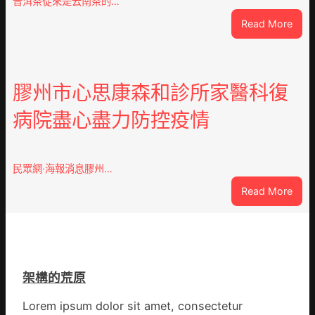
普洱茶從來是云南茶的…
家
:
Read More
營
云
社
查
區
包
舉
養
膠州市心思康森和診所家醫科復
動
價
展
病院盡心盡力防控疫情
錢
新
南：
竹
種
森
誕
和
民眾網·海報消息膠州…
生
診
:
Read More
態
所
膠
葉
開
州
喝
市
出
心
文
思
明
架構的荒原
康
味
森
_
Lorem ipsum dolor sit amet, consectetur
和