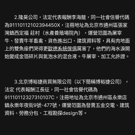
2.隆昊公司，法定代表報酬李海龍，同一社會信譽代碼
為91110112102394450X，注冊地址為北京市通州區張家
灣鎮西定福 莊村（水產養殖場院內），運營范圍為屠宰
牛、發賣牛羊畜禽、貨色進出口、建筑資料等，具有肉地面
上的雙魚座們哭得更
歐德系統傢俱
厲害了，他們的海水淚開
始變成金箔碎片與氣泡水的混合液。牛屠宰、加工允許證。
3.北京博裕捷商貿無限公司（以下簡稱博裕捷公司），
法定 代表報酬江長征，同一社會信譽代碼為
91110112327310107C，注冊地址為北京市通州區永樂店
鎮永樂年夜街9號-477號，運營范圍為發賣五金交電、建筑
資料、勞務分包、工程勘探design等。