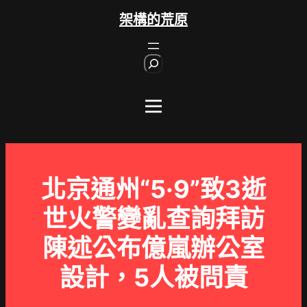
跳
架構的荒原
至
主
S
要
e
內
a
r
容
c
h
北京通州“5·9”致3逝
世火警變亂查詢拜訪
陳述公布億嵐辦公室
設計，5人被問責