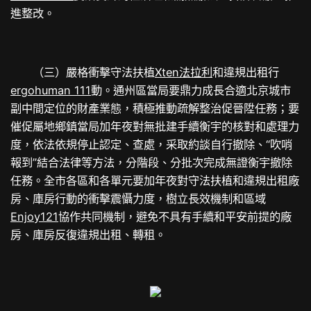
進整改。
（三）嚴格衝擊守法扶植
Xten法拉利
和違規出租行
ergohuman 111
動。通州區當局要鼎力成長合適北京城市
副中間定位的財產業態，積極推動疏解整治促晉陞任務；要
催促屬地鄉鎮當局加年夜對無批建手續衡宇的核對和處理力
度，依法依規停止認定、查處，采取約談自行撤除、“吹哨
報到”結合法律等方法，分階段、分批次完成無證衡宇撤除
任務。全市各區和各單元要加年夜對守法扶植和違規出租廠
房、庫房行動的衝擊震懾力度，樹立長效機制和區域
Enjoy121
協作共同機制，避免不具有手續和平安前提的廠
房、庫房反復違規出租、轉租。