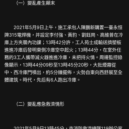
（一）變亂產生顛末
2021年5月9日上午，施工承包人陳鵬新購置一臺永恒
牌315電焊機，并設定李付強、黃豹、劉鈺崗、高維普在冷
庫上方夾層內功課；13時42分許，工人苑士成輸送擠塑板
進進冷庫后發明東側冷庫空中起火；13時44分，在室外任
務的3工人攜帶滅火器進進冷庫，未把持火情。周邊監控錄
像顯示，13時44分09秒至13時45分20秒，大批煙霧從
中、西冷庫門噴出，約5分鐘擺佈，火勢自東向西舒展至全
體建筑。時代，先后有6人跑出冷庫。
（二）變亂應急救濟情形
2021年5月9日13時45分，市消防救濟總隊119
辦公家