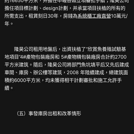
約16650平方米，并擔任申報各類立項審批手續；隆昊公司
擔任項目標計劃、design計劃，并承當項目扶植的所有的
所需支出，租賃刻日30年，房錢為
系統櫃工廠直營
10萬元/
年。
隆昊公司租用地盤后，出資扶植了“欣賞魚養殖試驗基
地項目”4#產物包裝廠房和 5#產物精包裝廠房合計約2700
平方米建筑。隨后，隆昊公司將部門魚坑填平后又先后建成
車間、庫房、辦公樓等建筑，2008 年陸續建成，總建筑面
積約6000平方米，均未獲得相干計劃審批和施工允許手
續。
（五）事發庫房出租和改革情形