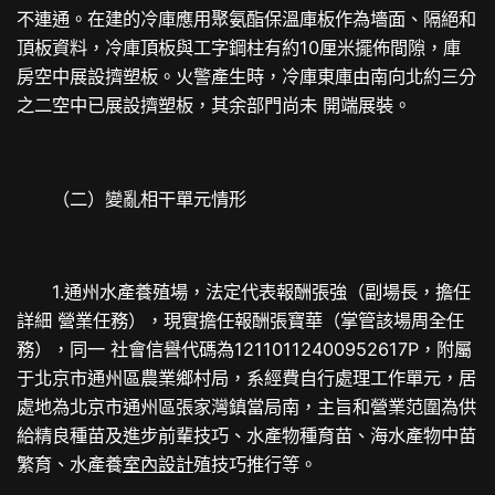
不連通。在建的冷庫應用聚氨酯保溫庫板作為墻面、隔絕和
頂板資料，冷庫頂板與工字鋼柱有約10厘米擺佈間隙，庫
房空中展設擠塑板。火警產生時，冷庫東庫由南向北約三分
之二空中已展設擠塑板，其余部門尚未 開端展裝。
（二）變亂相干單元情形
1.通州水產養殖場，法定代表報酬張強（副場長，擔任
詳細 營業任務），現實擔任報酬張寶華（掌管該場周全任
務），同一 社會信譽代碼為12110112400952617P，附屬
于北京市通州區農業鄉村局，系經費自行處理工作單元，居
處地為北京市通州區張家灣鎮當局南，主旨和營業范圍為供
給精良種苗及進步前輩技巧、水產物種育苗、海水產物中苗
繁育、水產養
室內設計
殖技巧推行等。