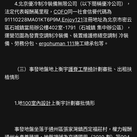
4.北京優冷制冷裝備無限公司（以下簡稱優冷公司），
法定代表報酬萬里程，
COFO
同一社會信譽代碼為
91110228MA01KT6P9M,
Enjoy121
注冊地址為北京市密云
區石城鎮當局辦公樓402室-1791（石城鎮 集中辦公區），
運營范圍為發賣空調制冷裝備、裝置維護修繕空調制 冷裝
備、勞務分包、
ergohuman 111
施工總承包等。
（三）事發地盤地上衡宇
護脊工學椅
計劃審批、出租扶
植情形
1.地
100室內設計
上衡宇計劃審批情形
事發地盤坐落于通州區張家灣鎮西定福莊村，權力報酬
通州水產養殖場，地盤證號為京通國用（2010 劃）第004