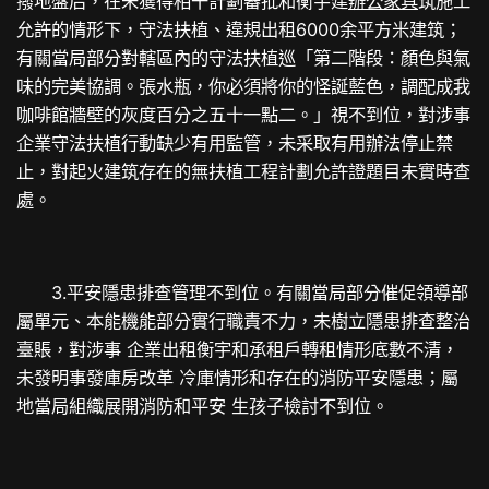
撥地盤后，在未獲得相干計劃審批和衡宇建
辦公家具
筑施工
允許的情形下，守法扶植、違規出租6000余平方米建筑；
有關當局部分對轄區內的守法扶植巡「第二階段：顏色與氣
味的完美協調。張水瓶，你必須將你的怪誕藍色，調配成我
咖啡館牆壁的灰度百分之五十一點二。」視不到位，對涉事
企業守法扶植行動缺少有用監管，未采取有用辦法停止禁
止，對起火建筑存在的無扶植工程計劃允許證題目未實時查
處。
3.平安隱患排查管理不到位。有關當局部分催促領導部
屬單元、本能機能部分實行職責不力，未樹立隱患排查整治
臺賬，對涉事 企業出租衡宇和承租戶轉租情形底數不清，
未發明事發庫房改革 冷庫情形和存在的消防平安隱患；屬
地當局組織展開消防和平安 生孩子檢討不到位。