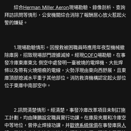
綜合
Herman Miller Aeron
現場勘驗、錄像剖析、查詢
拜訪訊問等情形，公安機關綜合消除了報酬居心放火惹起火
警的嫌疑。
1.現場勘驗情形。因搜救被困職員時應用年夜型機械撤
除庫房，招致現場部門證據滅掉。經現
COFO
場勘驗，在事
發冷庫東庫東北 側空中處發明一臺被燒的電焊機、大批焊
條以及帶有火燒熔痕的電線，火勢浮現由東向西舒展，且東
庫頂部熄滅水平重于其他部位。消防救濟機構認定起火部位
位于東庫中南部空中。
2.訊問清楚情形。經清楚，事發冷庫改革項目未制訂施
工計劃，均由陳鵬設定職員實行功課。在庫房夾層和冷庫空
中等地位，曾停止焊接功課，并
歐德系統傢俱
在事發庫房
人