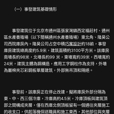
（一）事發建筑基礎情形
事發建筑位于北京市通州區張家灣鎮西定福莊村、通州
區水產養殖場（以下簡稱通州水產養殖場）東北角、隆昊公
司西院庫房內。隆昊公司占空中積
巧寓設計
約18畝，事發
庫房建筑總高度約5.9米，建筑面積約3100平方米。該庫房
南墻長約98米，北墻長約99 米，東墻寬約39米，西墻寬約
24米，建筑主體為鋼構造，應用工字鋼柱作為支持，外墻
為巖棉夾芯彩鋼板單層建筑，外部無吊頂和隔絕。
事發前，該庫房正在停止改建，擬將庫房外部分隔為
東、中、西三個冷庫，冷庫高約4.5米，冷庫頂板與建筑頂
部之間構成夾層，僅在西庫北側頂板留有一個通往夾層施工
的收支口，供起落機保送職員和施工東西，其他部位與夾層