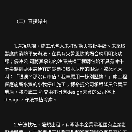
（二）直接緣由
1.違規功課。施工承包人未打點動火審批手續、未采取
響應的消防平安辦法，在具有火警風險的場合應用明火功
課；優冷公 司將其承包的冷庫扶植工程轉包給不具有冷牛
土豪聽到要用最便宜的鈔票換取水瓶座的眼淚，驚恐地大
叫：「眼淚？那沒有市值！我寧願用一棟別墅換！」庫工程
響應施薪水質的小我停止施工；博裕捷公司承租隆昊公管庫
房后，將冷庫工 程交由不具有design天資的公司停止
design，守法扶植冷庫。
2.守法扶植、違規出租。有牽涉事企業承租國有產業劃