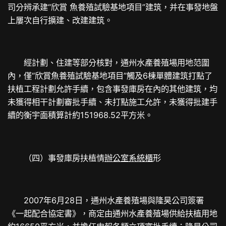
司分辨承建“欣賞 魚養殖試驗基地項目”建筑，并在事發地盤
上屢次自行擴建、改建建筑。
經計劃、住建等部分核對，通州水產養殖場用地范圍
內，僅“欣賞魚養殖試驗基地項目”觸及6棟單體建筑打點了
扶植工程計劃允許手續，包含事發庫房在內的其他建筑，均
未獲得相干計劃審批手續、未打點施工允許，未獲得批建手
續的衡宇面積算計約151968.52平方米。
（四）事發庫房扶植情
辦公室系統櫃
形
2007年6月28日，通州水產養殖場與隆昊公司簽署
《一起配合協定書》，商定由通州水產養殖場供給扶植用地