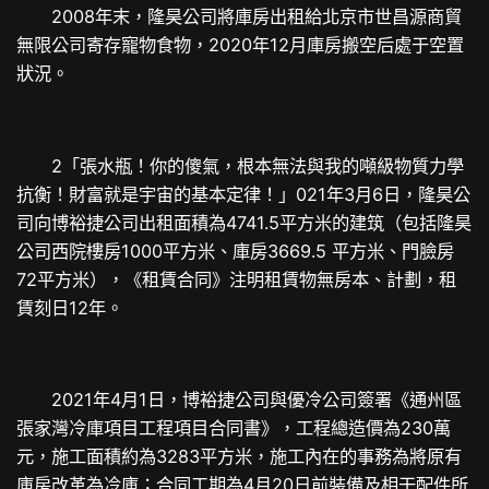
2008年末，隆昊公司將庫房出租給北京市世昌源商貿
無限公司寄存寵物食物，2020年12月庫房搬空后處于空置
狀況。
2「張水瓶！你的傻氣，根本無法與我的噸級物質力學
抗衡！財富就是宇宙的基本定律！」021年3月6日，隆昊公
司向博裕捷公司出租面積為4741.5平方米的建筑（包括隆昊
公司西院樓房1000平方米、庫房3669.5 平方米、門臉房
72平方米），《租賃合同》注明租賃物無房本、計劃，租
賃刻日12年。
2021年4月1日，博裕捷公司與優冷公司簽署《通州區
張家灣冷庫項目工程項目合同書》，工程總造價為230萬
元，施工面積約為3283平方米，施工內在的事務為將原有
庫房改革為冷庫；合同工期為4月20日前裝備及相干配件所