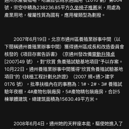
號，宗空中積為238236.85平方
久坐椅子推薦
米，用處為
產業用地，權屬性質為國有，應用權類型為劃撥。
2007年6月19日，北京市通州區養殖業辦事中間（以
下簡稱通州養殖業辦事中間）獲得通州區成長和改造委員會
核發的《項目存案告訴書》（京通州發改備
電動升降桌
[2007]49 號），對“欣賞 魚養殖試驗基地項目”予以存案。
10月22日，通州養殖業辦事中間獲得“欣賞魚養殖試驗基地
項目”的《扶植工程計劃允許證》（2007 規<通＞建字
0176 號），批準扶植內在的事務為：1#、2#、3# 養殖試
驗年夜棚，4#產物包裝廠房，5#產物精包裝廠房，合計5
棟單體建筑，總建筑面積為15630.49平方米。
2008年6月4日，通州她的天秤座本能，驅使她進入了