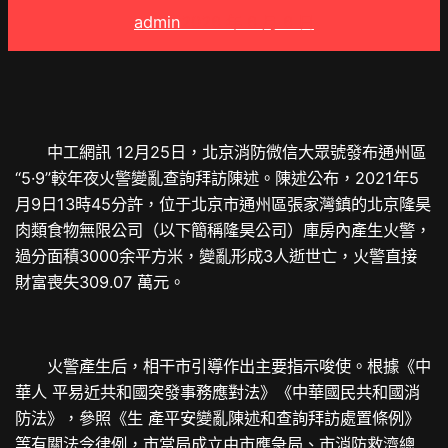
admin
2026 年 6 月 6 日
中工網訊 12月25日，北京消防微信大眾號發布通州區
“5·9”較年夜火警變亂查詢拜訪陳述。陳述公布，2021年5
月9日13時45分許，位于北京市通州區張家灣鎮的北京隆昊
肉類食物無限公司（以下簡稱隆昊公司）庫房內產生火警，
過分面積3000余平方米，變亂形成3人逝世亡，火警直接
財富喪失309.07 萬元。
火警產生后，相干市引導作出主要指示唆使。根據《中
華人 平易近共和國突發事務應對法》《中華國民共和國消
防法》，參照《生 產平安變亂陳述和查詢拜訪處置條例》
等有關法令律例，市當局成立由市應急局、市消防救濟總