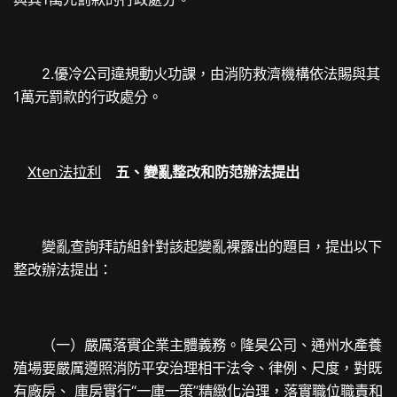
2.優冷公司違規動火功課，由消防救濟機構依法賜與其
1萬元罰款的行政處分。
Xten法拉利
五、變亂整改和防范辦法提出
變亂查詢拜訪組針對該起變亂裸露出的題目，提出以下
整改辦法提出：
（一）嚴厲落實企業主體義務。隆昊公司、通州水產養
殖場要嚴厲遵照消防平安治理相干法令、律例、尺度，對既
有廠房、 庫房實行“一庫一策”精緻化治理，落實職位職責和