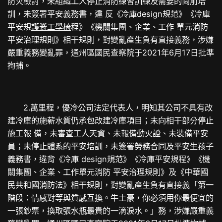
防火檢討，未組織工人停止消防練習訓練及需要的崗前培
訓，未簽署平安義務書，違 反《冷庫design規范》《冷庫
平安規
護脊工學椅
程》《機關集團、企業、工作 單元消防
平安治理規則》相干規則，對變亂產生負有直接義務，涉嫌
嚴重義務變亂罪，通州區國民查察院于2021年6月17日批準
拘捕。
2.萬里程，優冷公司法定代表人，明知其公司不具有改
建冷庫的施薪水質仍承包改建冷庫項目；未向相干部分停止
施工報 備，未審查工人天資、未報備動火證、未裝備平安
員；未停止體系的平安培訓，未簽署勞務合同及平安生孩子
義務書，違背《冷庫 design規范》《冷庫平安規程》《機
關集團、企業、工作單元消防 平安治理規則》及《中華國
民共和國消防法》相干規則，對變亂產生負有直接義「第一
階段：情感對等與質感互換。牛土豪，你必須用你最便宜的
一張鈔票，換取張水瓶最貴的一滴淚水。」務，涉嫌嚴重義