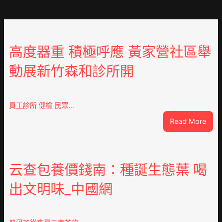
高度器重 積極呼應 黃家營社區舉
動展新竹森和診所開
員工診所 健檢 民眾…
:
Read More
高
度
器
重
云查包養價錢南：種誕生態葉 喝
積
出文明味_中國網
極
呼
應
黃