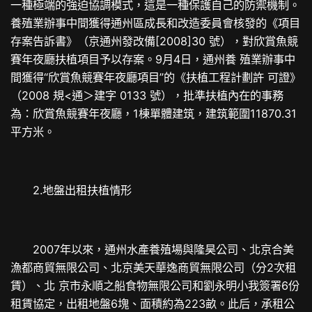
一種極端的強迫協調模式，這是一種保護自己的防禦機制。
養殖業辦事中間獲得通州區成長和改造委員會核發的《項目
存案告訴書》（京通州發改備[2008]30 號），對欣賞魚競
賽年夜廳扶植項目予以存案。9月4日，通州養 殖業辦事中
間獲得“欣賞魚競賽年夜廳項目”的《扶植工程計劃許 可證》
（2008 規<通＞建字 0133 號），批準扶植內在的事務
為：欣賞魚競賽年夜廳，1棟單體建筑，建筑範圍11870.31
平方米。
2.地盤出租扶植情形
2007年以來，通州水產養殖場與隆昊公司、北京合美
漁都商貿無限公司、北京美天華逸商貿無限公司（分2次租
賃）、北 京市永順之船食物無限公司和劉永明小我簽署6份
租賃協定，出租地盤6塊、面積約為223畝。此后，承租公