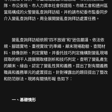
隊、市公安局、市人力資本社會保證局、市總工會和通州區
當局構成的火警變亂查詢拜訪組，并約請市紀委市監委同步
介入變亂查詢拜訪，周全展開變亂查詢拜訪處置任務。
變亂查詢拜訪組依照“四不放過”和“迷信嚴謹、依法依
規、腳踏實地、重視實效”的準繩，顛末現場勘驗、查閱材
料、錄像剖析、判定實驗，并委托技巧判定機構對變亂現場
提取的相干人證展開取樣剖析和技巧判定，查明了變亂產生
的顛末、緣由，認定了變亂性質和義務，提出了對有關義務
職員和義務單元的處置提出，針對裸露出的題目提出了整改
和防范辦法。現將有關情形報 告如下：
一、基礎情形