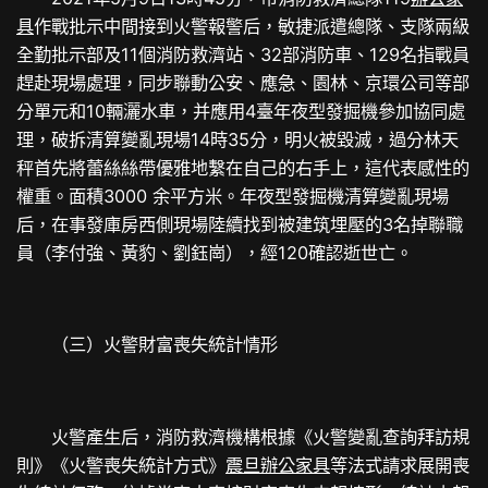
具
作戰批示中間接到火警報警后，敏捷派遣總隊、支隊兩級
全勤批示部及11個消防救濟站、32部消防車、129名指戰員
趕赴現場處理，同步聯動公安、應急、園林、京環公司等部
分單元和10輛灑水車，并應用4臺年夜型發掘機參加協同處
理，破拆清算變亂現場14時35分，明火被毀滅，過分林天
秤首先將蕾絲絲帶優雅地繫在自己的右手上，這代表感性的
權重。面積3000 余平方米。年夜型發掘機清算變亂現場
后，在事發庫房西側現場陸續找到被建筑埋壓的3名掉聯職
員（李付強、黃豹、劉鈺崗），經120確認逝世亡。
（三）火警財富喪失統計情形
火警產生后，消防救濟機構根據《火警變亂查詢拜訪規
則》《火警喪失統計方式》
震旦辦公家具
等法式請求展開喪