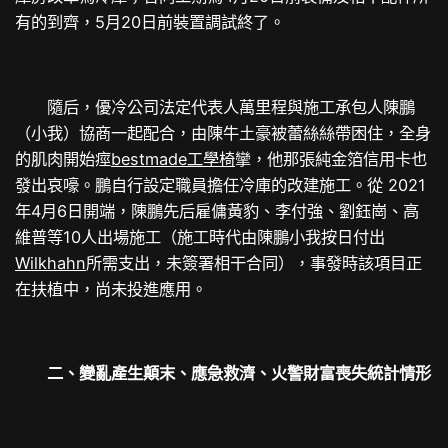
有的到齊，5月20日前裝置調試終了。
隨后，優冷公司法定代表人萬里程與施工承包人陳鵬
（小我）協商一起配合，由陳牛土豪被蕾絲絲帶困住，全身
的肌肉開始痙
bestmade工學椅
攣，他那張純金箔信用卡也
發出哀嚎。鵬自行設定職員擔任冷庫的改建施工。從 2021
年4月6日開端，陳鵬先后雇傭黃豹、李付強、劉鈺崗、高
維普等10人出場施工（施工時代由陳鵬小我按日付出
Wilkhahn
所需支出，未簽署相干合同），事發時該項目正
在扶植中，尚未投進應用。
二、變亂產生顛末、應急救濟、火警財富喪失統計情形