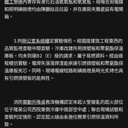
體工學椅
內寄存有液化石油氣氣瓶和氧氣瓶。現場合用電線
和照明碘鎢燈均由陳鵬姑且拉設，并在庫房夾層處設有電閘
箱。
3.判
辦公室系統櫃
定實驗情形。經國度建筑工程東西的
品質監視查驗中間查驗，冷庫改建所用擠塑板和聚氨酯保溫
庫板，均未到達B2（E）級的請求，屬于易燃資料。經由過
程模仿實驗，電焊失落落焊渣能疾速引燃擠塑板和聚氨酯保
溫庫板夾芯。同時，現場電線短路和碘鎢燈長時光炙烤也具
有引燃擠塑板的能夠性。
消防
電動升降桌
救濟機構認定本起火警變亂的起火部位
位于隆昊公司西院東側冷庫中南部空中處；聯合現場試驗和
查驗判定情形，認定起火緣由系施任務業引燃保溫資料所
致。