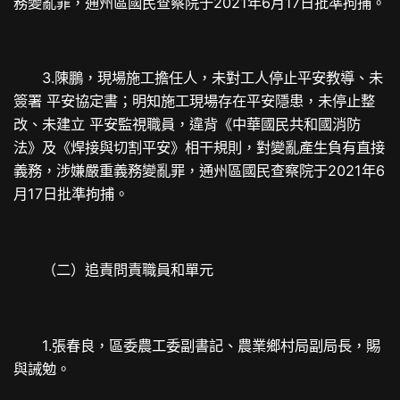
務變亂罪，通州區國民查察院于2021年6月17日批準拘捕。
3.陳鵬，現場施工擔任人，未對工人停止平安教導、未
簽署 平安協定書；明知施工現場存在平安隱患，未停止整
改、未建立 平安監視職員，違背《中華國民共和國消防
法》及《焊接與切割平安》相干規則，對變亂產生負有直接
義務，涉嫌嚴重義務變亂罪，通州區國民查察院于2021年6
月17日批準拘捕。
（二）追責問責職員和單元
1.張春良，區委農工委副書記、農業鄉村局副局長，賜
與誡勉。