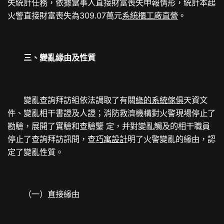
失統計任務，依據當事人直接財富喪失申報情形，統計本起
火警直接財富喪失為309.07萬元
系統櫃工廠直營
。
三、變亂緣由及性質
變亂查詢拜訪組依法調取了有關
綠的系統傢俱
天資文
件、變亂相干書證及人證；消防救濟機構對火警現場停止了
勘驗，展開了實驗和查驗鑒 定，并對變亂觸及的相干職員
停止了查詢拜訪訊問，查
巧寓設計
明了火警變亂的緣由，認
定了變亂性質。
（一）直接緣由