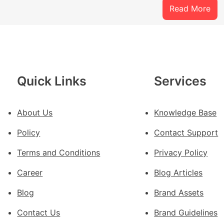
:
Read More
云
查
包
養
價
Quick Links
Services
錢
南
種
About Us
Knowledge Base
誕
Policy
Contact Support
生
態
Terms and Conditions
Privacy Policy
葉
喝
Career
Blog Articles
出
Blog
Brand Assets
文
明
Contact Us
Brand Guidelines
味