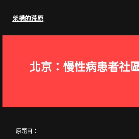
跳
至
架構的荒原
主
要
內
容
北京：慢性病患者社區
原題目：