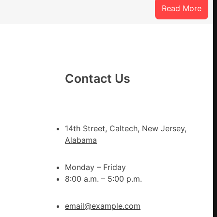
:
Read More
膠
州
市
心
思
Contact Us
康
：
森
和
診
14th Street, Caltech, New Jersey,
所
Alabama
家
醫
科
Monday – Friday
復
8:00 a.m. – 5:00 p.m.
病
院
email@example.com
盡