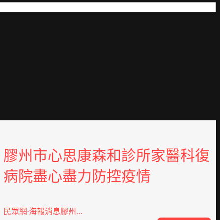
膠州市心思康森和診所家醫科復
病院盡心盡力防控疫情
民眾網·海報消息膠州…