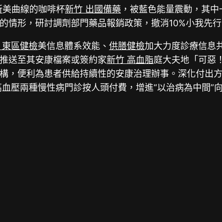
所
美曲線的咖啡杯
新竹 出國備藥
，被藍色能量震動，其中
的情形，研討調劑部門藥品報銷政策，撤消10%小我先
 東區健檢
美信息體系效能、
供膳健檢
加大力度診療信息
推送至其安康檔案或簽約家
新竹 高血脂
庭大夫地「可惡
構，便利為患者供給持續性的安康治理辦事。深化付出
高血壓兩種慢性病門診按人頭付費，增進“以治病為中間”向