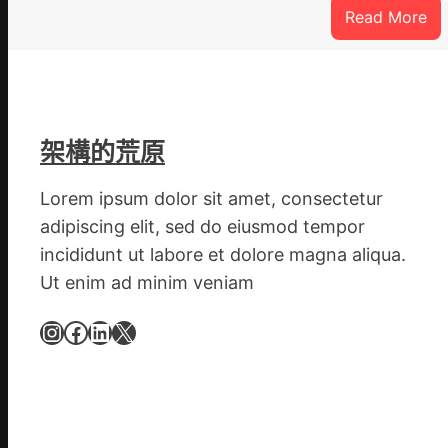
:
Read More
高
度
器
重
積
架構的荒原
極
呼
Lorem ipsum dolor sit amet, consectetur
應
adipiscing elit, sed do eiusmod tempor
黃
incididunt ut labore et dolore magna aliqua.
家
Ut enim ad minim veniam
營
社
Instagram
Facebook
LinkedIn
X
區
舉
動
展
新