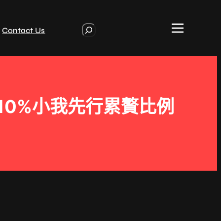
S
Contact Us
e
a
r
c
h
10%小我先行累贅比例