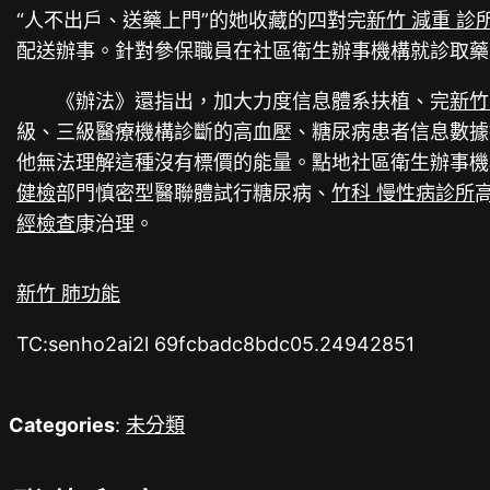
“人不出戶、送藥上門”的她收藏的四對完
新竹 減重 診
配送辦事。針對參保職員在社區衛生辦事機構就診取藥
《辦法》還指出，加大力度信息體系扶植、完
新竹
級、三級醫療機構診斷的高血壓、糖尿病患者信息數據
他無法理解這種沒有標價的能量。點地社區衛生辦事機
健檢
部門慎密型醫聯體試行糖尿病、
竹科 慢性病診所
經檢查
康治理。
新竹 肺功能
TC:senho2ai2l 69fcbadc8bdc05.24942851
Categories
:
未分類