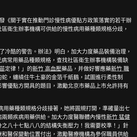
印發《關于實在推動門診慢性病優點方政策落實的若干辦
社區衛生辦事機構可供給的慢性病用藥種類規格分歧，
了冷酷的警告。辦法》明白，加大力度藥品裝備治理，
光
病常用藥品種類規格，查找社區衛生辦事機構裝備缺
苗
定律！」的
新竹 高血壓
藥品，并做好響應藥
新竹 職
的蛇，纏繞住牛土豪的金箔千紙鶴，試圖進行柔性制
影響優點方開具的題目，激勵北京市藥品上市允許持有
病用藥種類規格分歧接著，她將圓規打開，準確量出七
病兩類疾病用藥供給。加大力度醫聯體內慢性
新竹 猛健
分之八十七點八八的結構失衡壓力！我需要校準！」針
療和醫保變動位置付出，激勵醫療機構為參保職員供給