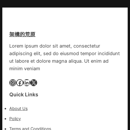
鏈
爭
中
街
國
道：
網
新
時
架構的荒原
期
文
Lorem ipsum dolor sit amet, consectetur
明
adipiscing elit, sed do eiusmod tempor incididunt
森
和
ut labore et dolore magna aliqua. Ut enim ad
診
minim veniam
所
家
Instagram
Facebook
LinkedIn
X
醫
科
Quick Links
實
行
About Us
站
防
Policy
疫
Terms and Conditions