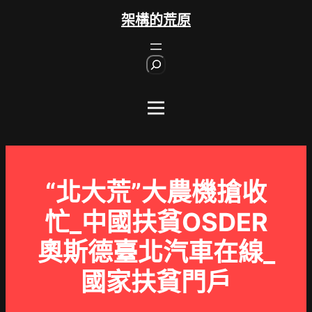
跳
架構的荒原
至
主
S
要
e
內
a
r
容
c
h
“北大荒”大農機搶收
忙_中國扶貧OSDER
奧斯德臺北汽車在線_
國家扶貧門戶