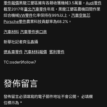
零件報價
黑龍江墾區擁有各類收獲機械3.5萬臺，
Audi零件
截至2017年
臺北汽車零件
年底，黑龍江墾區農機田間作業
綜合機械
VW零件
化率保持在99%以上，
汽車空氣芯
Porsche零件
農業科技貢獻率為68.2%。
汽車材料
汽車零件進口商
新華社記者齊泓鑫攝
德系車零件
汽車材料報價
賓利零件
TC:osder9follow7
發佈留言
發佈留言必須填寫的電子郵件地址不會公開。
必填欄
位標示為
*