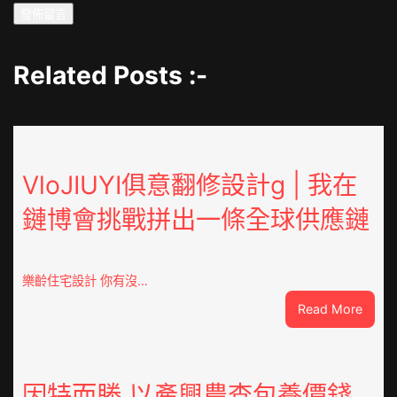
Related Posts :-
VloJIUYI俱意翻修設計g | 我在
鏈博會挑戰拼出一條全球供應鏈
樂齡住宅設計 你有沒…
:
Read More
VloJI
俱
意
翻
因特而勝 以產興農查包養價錢_