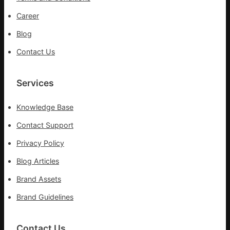
步
隊
Career
高
Blog
舉
旗
Contact Us
號
的
湊
Services
集
地
Knowledge Base
Contact Support
Privacy Policy
Blog Articles
Brand Assets
Brand Guidelines
Contact Us