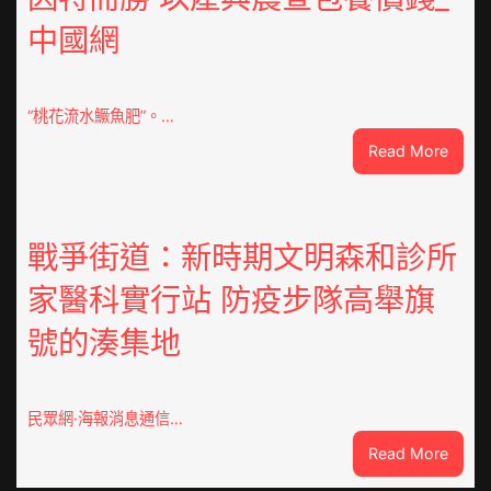
修
中國網
設
計
g
|
“桃花流水鱖魚肥”。…
我
:
Read More
在
因
鏈
特
博
而
會
勝
戰爭街道：新時期文明森和診所
挑
以
戰
家醫科實行站 防疫步隊高舉旗
產
拼
興
出
號的湊集地
農
一
查
條
包
全
養
民眾網·海報消息通信…
球
價
供
:
Read More
錢
應
戰
_