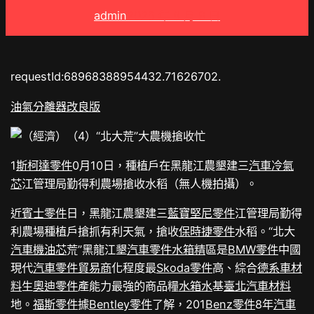
admin
2025 年 8 月 9 日
requestId:68968388954432.71626702.
油氣分離器改良版
1
斯柯達零件
0月10日，種植戶在黑龍江農墾建三
汽車冷氣
芯
江管理局勤得利農場搶收水稻（無人機拍攝）。
近
賓士零件
日，黑龍江農墾建三
藍寶堅尼零件
江管理局勤得
利農場種植戶搶抓有利天氣，搶收
保時捷零件
水稻。“北大
汽車機油芯
荒”黑龍江墾
汽車零件
水箱精
區是
BMW零件
中國
現代
汽車零件貿易商
化程度最
Skoda零件
高、綜合
德系車材
料
生
奧迪零件
產能力最強的商品糧
水箱水
基
臺北汽車材料
地。
福斯零件
據
Bentley零件
了解，201
Benz零件
8年
汽車