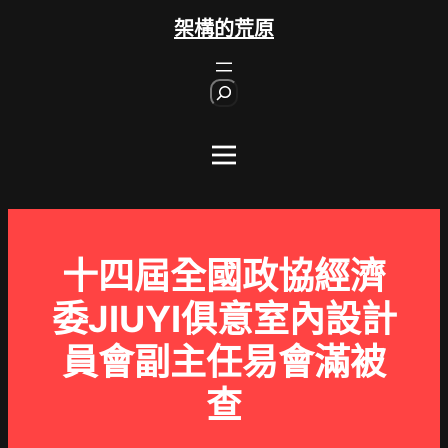
跳
架構的荒原
至
主
S
要
e
內
a
r
容
c
h
十四屆全國政協經濟
委JIUYI俱意室內設計
員會副主任易會滿被
查