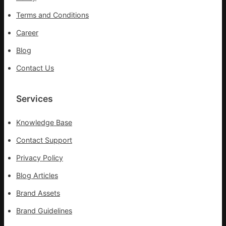
防
Terms and Conditions
控
一
Career
線
Blog
醫
務
Contact Us
職
員
Services
Knowledge Base
Contact Support
Privacy Policy
Blog Articles
Brand Assets
Brand Guidelines