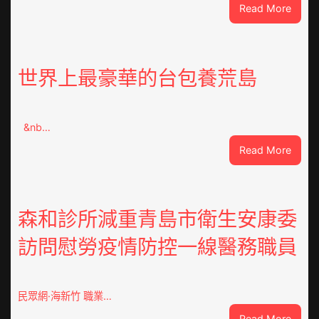
:
Read More
指
女
友
送
世界上最豪華的台包養荒島
綠
帽
客
&nb…
工
秀
:
Read More
傳
世
醫
界
院
上
費
最
森和診所減重青島市衛生安康委
用
豪
訪問慰勞疫情防控一線醫務職員
梯
華
間
的
暴
台
打
包
民眾網·海新竹 職業…
性
養
:
Read More