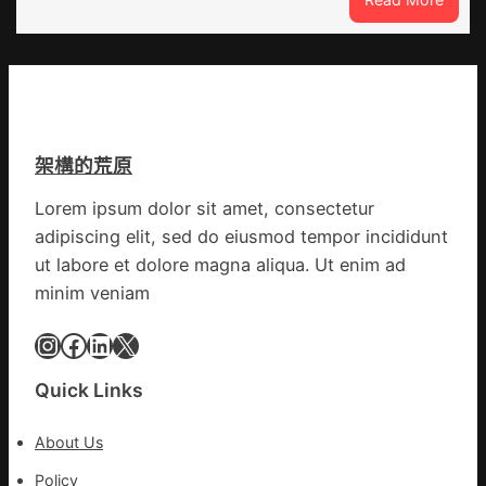
侵
荒
森
島
和
診
所
減
重
架構的荒原
青
島
Lorem ipsum dolor sit amet, consectetur
市
adipiscing elit, sed do eiusmod tempor incididunt
衛
生
ut labore et dolore magna aliqua. Ut enim ad
安
minim veniam
康
委
Instagram
Facebook
LinkedIn
X
訪
問
Quick Links
慰
勞
About Us
疫
情
Policy