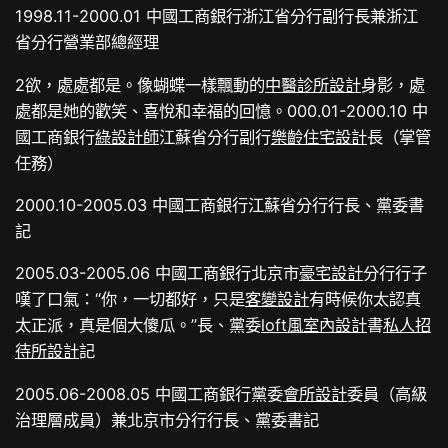
1998.11-2000.01 中國工商銀行浙江省分行副行長兼浙江
省分行營業部總經理
2欲，處處都是。像蝴蝶一樣飄動的
中醫診所設計
身影，處
處都是她的歡笑、喜悅和幸福的回憶。000.01-2000.10 中
國工商銀行
綠設計師
江蘇省分行副行
樂齡住宅設計
長（掌管
任務）
2000.10-2005.03 中國工商銀行江蘇省分行行長、黨委書
記
2005.03-2005.06 中國工商銀行北京市
豪宅設計
分行行子
嘆了口氣：“你，一切都好，只是
客變設計
有時候你太認真
太正派，真是個大傻瓜。”長、黨委
loft風室內設計
書
私人招
待所設計
記
2005.06-2008.05 中國工商銀行黨委
會所設計
委員（高級
治理層成員）兼北京市分行行長、黨委書記