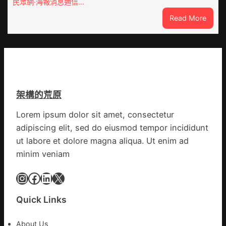
民眾網·海報消息通信…
球
價
供
:
Read More
錢
應
戰
_
鏈
爭
中
街
國
道：
網
新
時
架構的荒原
期
文
Lorem ipsum dolor sit amet, consectetur
明
adipiscing elit, sed do eiusmod tempor incididunt
森
和
ut labore et dolore magna aliqua. Ut enim ad
診
minim veniam
所
家
Instagram
Facebook
LinkedIn
X
醫
科
Quick Links
實
行
About Us