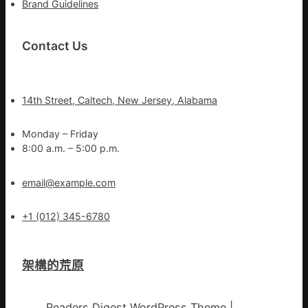
Brand Guidelines
Contact Us
14th Street, Caltech, New Jersey, Alabama
Monday – Friday
8:00 a.m. – 5:00 p.m.
email@example.com
+1 (012) 345-6780
架構的荒原
Readers Digest WordPress Theme
|