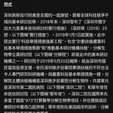
范式
深圳高新技巧財產是全國的一面旗號，跟著全球科技競爭不
竭向基本研討前移，2018年末，深圳發布了《深圳市關于
加大力度基本迷信研討的實行措施》（深府規〔2018〕25
號，以下簡稱“實行措施”），2019年1月1日起實施。此中
提出實行“科技舉措措施強基工程”，包含“計劃扶植嚴重科
技基本舉措措施集群”和“推動基本研討機構扶植”，分解生
物學立異研討院（以下簡稱“分解院”）即是此中的基本研討
機構之一。研討院于2019年5月20日揭牌，是由深圳市國
民當局投資支撐，依托深圳進步前輩院牽頭扶植的不符合法
令人專門研究科研機構。與嚴重科技基本舉措措施一樣，分
解院主體扶植機構是深圳進步前輩院分解生物所，共建單元
是深圳市第二國民病院（以下簡稱“深圳二院”）和華年夜性
命迷信研討院（以下簡稱“華年夜”）。深圳二院在國際率先
承當了國度“973”打算醫學分解生物學項目，并在膀胱癌診
療研討中獲得凸起停頓；華年夜則在基因組序列剖析、分解