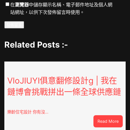
在
瀏覽器
中儲存顯示名稱、電子郵件地址及個人網
站網址，以供下次發佈留言時使用。
Related Posts :-
VloJIUYI俱意翻修設計g | 我在
鏈博會挑戰拼出一條全球供應鏈
樂齡住宅設計 你有沒…
:
Read More
VloJI