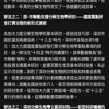
息。多項原創性結果被投資人看好，進進草創企業階段。短
短數年，年青的分解生物所提交了一張靚麗的成就單。
辦法之二：部-市聯動支撐分解生物學研討——國度重點研
發打算治理的新形式摸索
為加大力度分解生物學的基本研討，經迷信技巧部、深圳市
國民當局兩邊協商，“十三五”時代，深圳市當局出資5億
元，加大力度國度重點研發打算分解生物學重點專項的研
討，這一辦法在“十四五”時代持續實行。該舉動被稱為“部-
市聯動”機制，其積極意義有3個方面：激勵和調動了處所當
局投資支撐基本研討，能實其實在增添基本研討投進，有必
定示范效應；斟酌了深圳分解生物研討特點和財產成長需
求，答應深圳按專項實行計劃總體請求提出深圳更急需的指
南邊向；激勵全國迷信家介入，甚至領銜組織深圳方面提出
的研討需求，從而加大力度了跨區域一起配合。從“十三五”
實行的情形來看，這種舉動獲得顯明後果。
辦法之三：深圳分解生物學立異研討院——新型科研機構的