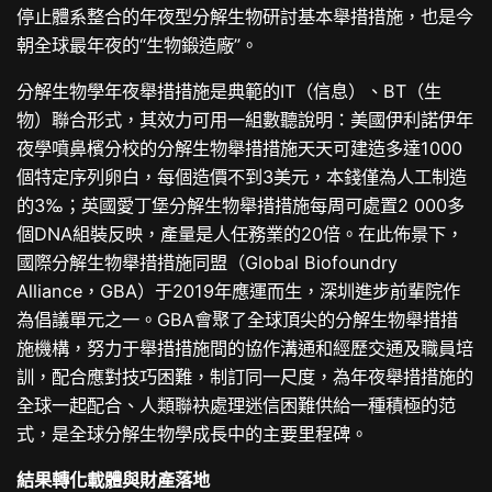
停止體系整合的年夜型分解生物研討基本舉措措施，也是今
朝全球最年夜的“生物鍛造廠”。
分解生物學年夜舉措措施是典範的IT（信息）、BT（生
物）聯合形式，其效力可用一組數聽說明：美國伊利諾伊年
夜學噴鼻檳分校的分解生物舉措措施天天可建造多達1000
個特定序列卵白，每個造價不到3美元，本錢僅為人工制造
的3‰；英國愛丁堡分解生物舉措措施每周可處置2 000多
個DNA組裝反映，產量是人任務業的20倍。在此佈景下，
國際分解生物舉措措施同盟（Global Biofoundry
Alliance，GBA）于2019年應運而生，深圳進步前輩院作
為倡議單元之一。GBA會聚了全球頂尖的分解生物舉措措
施機構，努力于舉措措施間的協作溝通和經歷交通及職員培
訓，配合應對技巧困難，制訂同一尺度，為年夜舉措措施的
全球一起配合、人類聯袂處理迷信困難供給一種積極的范
式，是全球分解生物學成長中的主要里程碑。
結果轉化載體與財產落地