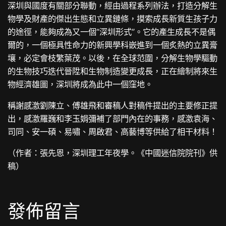
深圳與國度有關部分聯動，經由過程系列辦法，打造分解生
物學及財產的傑出生態和立異鏈條，摸索成長新質生孩子力
的途徑，能夠成為又一個“深圳形式”。它的產生成長不是偶
爾的，一個極具性命力的新興學科嵌進到一個炙熱的立異膏
壤，必定會枝繁葉茂。以後，在全球范圍，分解生物學驅動
的生物技巧迭代晉陞和生物制造變更成長，正在繪制將來生
物經濟雄圖，深圳將成為此中一個窪地。
稱謝感激劉陳立、傅雄飛和審稿人對稿件提出的主要修正提
出，感激羅巍和李玉娟彌補了部門內在的事務，感激袁海、
司同、安一碩、易嘯、周啟君、高藝博等供給了相干材料！
（作者：張先恩，深圳理工年夜學。《中國迷信院院刊》供
稿）
發佈留言