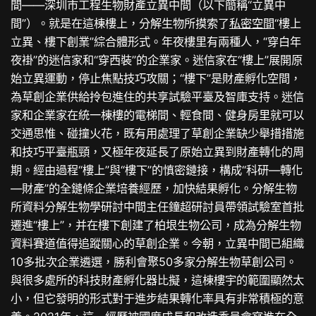
間——深圳市工程生物財產立異中間（以下簡稱“立異中
間”）。就是在這棟樓上，分解生物所摸索了
私密空間
“樓上
立異、樓下創業”綜合體形式。年夜樓里有兩種人，“穿白年
夜褂”的迷信家和“穿西裝”的企業家。迷信家在“樓上”展開原
始立異運動，停止焦點技巧攻關；“樓下”是財產孵化空間，
為草創企業供給拎包進住的共享試驗平臺及智庫支持。迷信
家和企業家在統一棟樓的電梯間、輕食間、健身房里就可以
交通思惟、碰撞火花，既有用處理了草創企業缺少舉措措施
和技巧平臺瓶頸，又極年夜延長了原始立異到財產轉化的周
期。經由過程“樓上”與“樓下”的慎密鏈接，構成“科研—轉化
—財產”的全鏈條企業培養經歷，加快結果孵化。分解生物
所資料分解生物學研討中間主任鐘超研討員帶領試驗室首批
遷進“樓上”，并在樓下創建了柏垠生物公司，成為分解生物
資料賽道值得追蹤關心的草創企業。今朝，立異中間已組織
10多批次企業遴選，勝利會聚50多家分解生物草創公司。
與很多處所的科技財產孵化器比擬，這棟樓宇的範圍顯然太
小，但它發明的形式對于進步結果轉化率具有非常積極的意