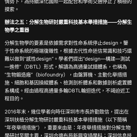
情勢下，為持續深化國際一起配合和學術交通停止了積極的
摸索。
辦法之五：分解生物研討嚴重科技基本舉措措施——分解生
物學之重器
分解生物學的要素是依據需求對性命系統停止design。鑒
于性命系統的極端復雜性，根據古代性命迷信常識和技巧還
難以做到“感性design”。學者們提出“design—構建—測試
—進修”（DBTL）形式，解讀為高通量試錯體系，也稱為
“生物鍛造廠”（biofoundry），由盤算機、主動化舉措措
施、細胞和基因操縱體系、檢測剖析體系和數據剖析處置體
系構成。經由過程高通量多輪DBTL輪迴迭代，不竭迫近工
程目的。
2016年末，幾位學者向時任深圳市市長許勤致信，提出在
深圳扶植分解生物研討嚴重科技基本舉措措施（以下簡稱
“年夜舉措措施”），重要來由是：年夜舉措措施對分解生物
學研討至關主要，深圳合適布局新興穿插學科；深圳信息技