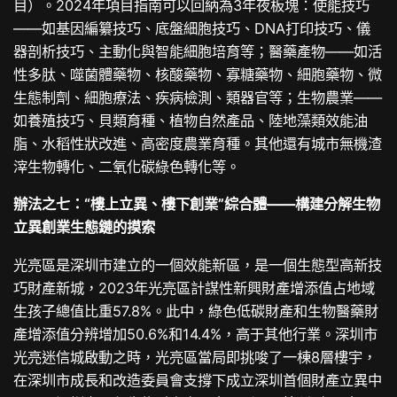
目）。2024年項目指南可以回納為3年夜板塊：使能技巧
——如基因編纂技巧、底盤細胞技巧、DNA打印技巧、儀
器剖析技巧、主動化與智能細胞培育等；醫藥產物——如活
性多肽、噬菌體藥物、核酸藥物、寡糖藥物、細胞藥物、微
生態制劑、細胞療法、疾病檢測、類器官等；生物農業——
如養殖技巧、貝類育種、植物自然產品、陸地藻類效能油
脂、水稻性狀改進、高密度農業育種。其他還有城市無機渣
滓生物轉化、二氧化碳綠色轉化等。
辦法之七：“樓上立異、樓下創業”綜合體——構建分解生物
立異創業生態鏈的摸索
光亮區是深圳市建立的一個效能新區，是一個生態型高新技
巧財產新城，2023年光亮區計謀性新興財產增添值占地域
生孩子總值比重57.8%。此中，綠色低碳財產和生物醫藥財
產增添值分辨增加50.6%和14.4%，高于其他行業。深圳市
光亮迷信城啟動之時，光亮區當局即挑唆了一棟8層樓宇，
在深圳市成長和改造委員會支撐下成立深圳首個財產立異中