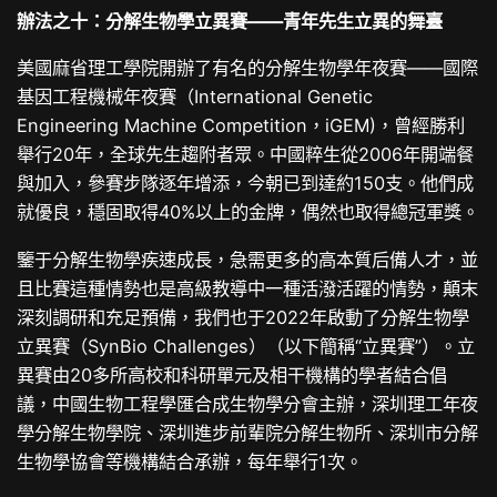
辦法之十：分解生物學立異賽——青年先生立異的舞臺
美國麻省理工學院開辦了有名的分解生物學年夜賽——國際
基因工程機械年夜賽（International Genetic
Engineering Machine Competition，iGEM)，曾經勝利
舉行20年，全球先生趨附者眾。中國粹生從2006年開端餐
與加入，參賽步隊逐年增添，今朝已到達約150支。他們成
就優良，穩固取得40%以上的金牌，偶然也取得總冠軍獎。
鑒于分解生物學疾速成長，急需更多的高本質后備人才，並
且比賽這種情勢也是高級教導中一種活潑活躍的情勢，顛末
深刻調研和充足預備，我們也于2022年啟動了分解生物學
立異賽（SynBio Challenges）（以下簡稱“立異賽”）。立
異賽由20多所高校和科研單元及相干機構的學者結合倡
議，中國生物工程學匯合成生物學分會主辦，深圳理工年夜
學分解生物學院、深圳進步前輩院分解生物所、深圳市分解
生物學協會等機構結合承辦，每年舉行1次。