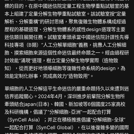
標的目的，在原中國迷信院定量工程生物學重點試驗室的基
本上組建了定量分解生物學重點試驗室。該試驗室按“定量
解析、分解重構”的研討思緒，聚焦復雜生物體系構成經過
歷程的基礎道理、分解生物體系的感性design道理等主要
迷信題目展開任務。試驗室牽頭承當中國迷信院計謀性先導
科技專項（B類）“人工分解單細胞”義務，挑釁人工分解細
胞、摸索細胞來源這個性命迷信最終命題之一。經由過程研
討效能“涌現”道理，樹立定量分解生物學實際（造物致
知），從而更好地領導細胞等復雜性命系統的design，為
效能定制化辦事，完成高效力“造物致用”。
單細胞的人工分解這平生命迷信的嚴重命題持久以來遭到迷
信界追蹤關心。2024年4月，深圳進步前輩院分解生物所
牽頭結合japan(日本)、韓國、新加坡等6個國度25家高校
及科研機構，倡議了“分解細胞-亞洲”一起配合打算
（SynCell Asia）；并正在積極推進倡議“分解細胞-全球”
一起配合打算（SynCell Global），在以後復雜多變的國際