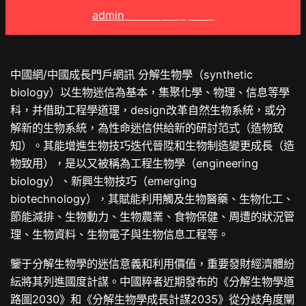
admin
2025 年 2 月 7 日
中國網/中國成長門戶網訊 分解生物學（synthetic
biology）以生物迷信為基本，集聚化學、物理、信息等學
科，并借助工程學道理，design改革自然生物系統，或分
解新的生物系統，為性命迷信供給新的研討范式（造物致
知）。其能增進生物技巧迭代晉陞和生物制造變更成長（造
物致用），是以又被稱為工程生物學（engineering
biology）、新興生物技巧（emerging
biotechnology），其賦能利用觸及生物醫藥、生物化工、
節能減排、生物動力、生物農業、食物保健、周遭的狀況管
理、生物資料、生物電子與生物信息工程等。
鑒于分解生物學的迷信意義和利用價值，重要發財經濟體紛
紜將其列進國度計謀。中國粹者近期發布的《分解生物學道
路圖2030》和《分解生物學成長計謀2035》從分歧角度闡