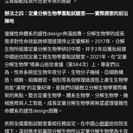
立異驅動成長作出更年夜的進獻”。
辦法之四：定量分解生物學重點試驗室——實際摸索的前沿
陣地
復雜性命體系的感性design佈滿挑釁，分解生物學的成長
需求對性命效能跨條理道理停止定量解析。2017年，分解
生物所組建定量分解生物學研討中間，并于2年后獲批組建
中國迷信院定量工程生物學重點試驗室。2021年，在“定量
分解生物學”噴鼻山迷信會議（第S64次）上，專家們以
為，性命系統從生物年夜分子、生物分子機械、亞細胞構
造、細胞、組織器官、個別等各個條理過渡態上產生生物學
效能“涌現”的定量紀律，是我們切磋樹立分解生物學實際構
架的焦點。整合定量生物學、體系生物學、分解生物學、機
械進修與人工智能，成長定量分解生物學將無望處理復雜性
命體系的感性design困難。
依照全國重點試驗室重組任務設定，在中國
小樹屋
迷信院支
撐下，深圳進步前輩院分解生物所以定量分解生物學為主攻