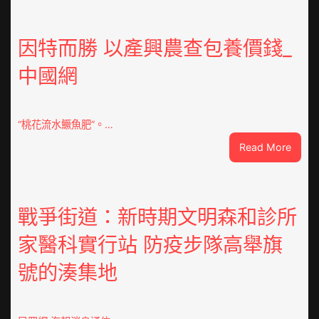
俱
意
翻
因特而勝 以產興農查包養價錢_
修
中國網
設
計
g
|
“桃花流水鱖魚肥”。…
我
:
Read More
在
因
鏈
特
博
而
會
勝
戰爭街道：新時期文明森和診所
挑
以
戰
家醫科實行站 防疫步隊高舉旗
產
拼
興
出
號的湊集地
農
一
查
條
包
全
養