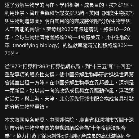
述了分解生物學的內在、學科框架、成長目的、技巧途徑、
利用遠景、管理準繩和計謀安排思緒。美國《國度生物技巧
與生物制造雄圖》明白其目的的完成將依附“分解生物學與
人工智能的衝破”。麥肯錫2020年陳述猜測，將來10—20
年，全球生物經濟範圍將達2萬—4萬億美元，此中生物改
革（modifying biology）的進獻率隨時光推移將達30%—
70%。
從“973”打算和“863”打算後期布局，到“十三五”和“十四五”
重點專項的體系性支撐，使中國分解生物學研討進進世界第
會議室出租
一方陣。在中國分解生物學立異邦畿上，深圳是
一顆新星，她以其一向的改造成長與立異驅動作風，浮現蓬
勃活力，與上海、天津、北京等先行城市配合構成各具特點
的分解生物學重鎮。
本文將國度各部委、中國迷信院、廣東省和深圳市等關于深
圳市分解生物學成長的舉動歸納綜合為“十年夜辦法組合
拳”，協力打造了從原創性研討到財產成長的高低游協同全