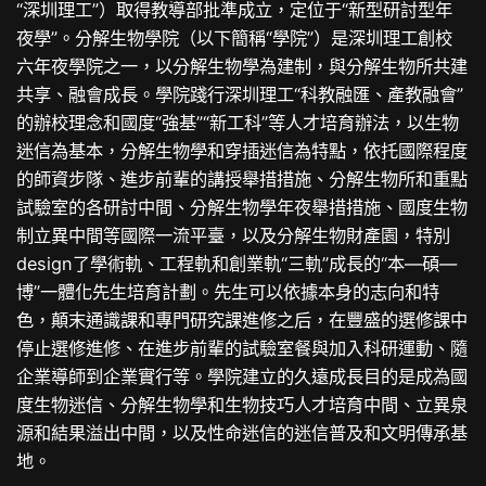
“深圳理工”）取得教導部批準成立，定位于“新型研討型年
夜學”。分解生物學院（以下簡稱“學院”）是深圳理工創校
六年夜學院之一，以分解生物學為建制，與分解生物所共建
共享、融會成長。學院踐行深圳理工“科教融匯、產教融會”
的辦校理念和國度“強基”“新工科”等人才培育辦法，以生物
迷信為基本，分解生物學和穿插迷信為特點，依托國際程度
的師資步隊、進步前輩的講授舉措措施、分解生物所和重點
試驗室的各研討中間、分解生物學年夜舉措措施、國度生物
制立異中間等國際一流平臺，以及分解生物財產園，特別
design了學術軌、工程軌和創業軌“三軌”成長的“本—碩—
博”一體化先生培育計劃。先生可以依據本身的志向和特
色，顛末通識課和專門研究課進修之后，在豐盛的選修課中
停止選修進修、在進步前輩的試驗室餐與加入科研運動、隨
企業導師到企業實行等。學院建立的久遠成長目的是成為國
度生物迷信、分解生物學和生物技巧人才培育中間、立異泉
源和結果溢出中間，以及性命迷信的迷信普及和文明傳承基
地。