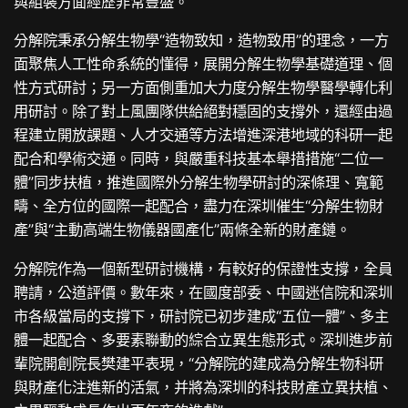
與組裝方面經歷非常豐盛。
分解院秉承分解生物學“造物致知，造物致用”的理念，一方
面聚焦人工性命系統的懂得，展開分解生物學基礎道理、個
性方式研討；另一方面側重加大力度分解生物學醫學轉化利
用研討。除了對上風團隊供給絕對穩固的支撐外，還經由過
程建立開放課題、人才交通等方法增進深港地域的科研一起
配合和學術交通。同時，與嚴重科技基本舉措措施“二位一
體”同步扶植，推進國際外分解生物學研討的深條理、寬範
疇、全方位的國際一起配合，盡力在深圳催生“分解生物財
產”與“主動高端生物儀器國產化”兩條全新的財產鏈。
分解院作為一個新型研討機構，有較好的保證性支撐，全員
聘請，公道評價。數年來，在國度部委、中國迷信院和深圳
市各級當局的支撐下，研討院已初步建成“五位一體”、多主
體一起配合、多要素聯動的綜合立異生態形式。深圳進步前
輩院開創院長樊建平表現，“分解院的建成為分解生物科研
與財產化注進新的活氣，并將為深圳的科技財產立異扶植、