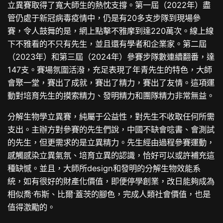
立異賽取得了寬大師生的熱忱支撐。第一屆（2022年）盡
管仍處于新冠病毒疫情中，仍是有20多支步隊到現場參
賽，令人鼓舞的是，網上點擊不雅摩到達220萬次。線上線
下不雅看的不只有先生，並且還有學者和企業家。第二屆
（2023年）和第三屆（2024年）參賽步隊數連續翻番，達
147支。賽場氛圍活潑，充足表現了年青先生的特色，大師
會聚一堂，賽出了成就，賽出了精力，賽出了友情。這項運
動對培育先生的摸索精力、發明精力和團隊精力非常無益。
分解生物學立異賽，純屬于公益性，對先生不收取任何所需
支出。主辦方對參賽的先生們說，中國不缺會唸書、會測試
的先生，但更需求的是立異精力。先生經由過程參賽運動，
感觸感染立異氣氛、培育立異的認識，恰好可以或許補充這
種缺憾。並且，大師所design和發明的分解生物效能系
統，如有很好的財產化價值，即便停學創業，改日能夠成為
相似喬·布斯、比爾·蓋茨的腳色，完成人類社會價值，也是
值得激勵的。