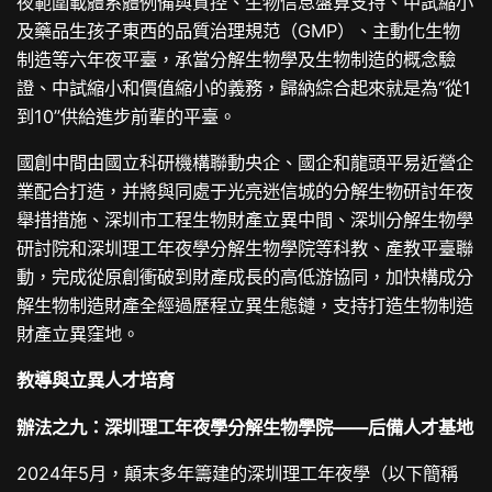
夜範圍載體系體例備與質控、生物信息盤算支持、中試縮小
及藥品生孩子東西的品質治理規范（GMP）、主動化生物
制造等六年夜平臺，承當分解生物學及生物制造的概念驗
證、中試縮小和價值縮小的義務，歸納綜合起來就是為“從1
到10”供給進步前輩的平臺。
國創中間由國立科研機構聯動央企、國企和龍頭平易近營企
業配合打造，并將與同處于光亮迷信城的分解生物研討年夜
舉措措施、深圳市工程生物財產立異中間、深圳分解生物學
研討院和深圳理工年夜學分解生物學院等科教、產教平臺聯
動，完成從原創衝破到財產成長的高低游協同，加快構成分
解生物制造財產全經過歷程立異生態鏈，支持打造生物制造
財產立異窪地。
教導與立異人才培育
辦法之九：深圳理工年夜學分解生物學院——后備人才基地
2024年5月，顛末多年籌建的深圳理工年夜學（以下簡稱