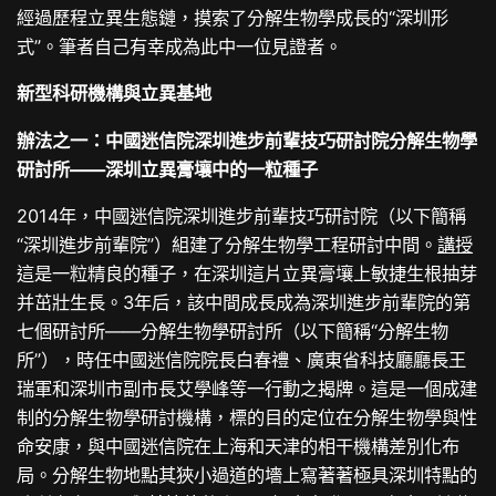
經過歷程立異生態鏈，摸索了分解生物學成長的“深圳形
式”。筆者自己有幸成為此中一位見證者。
新型科研機構與立異基地
辦法之一：中國迷信院深圳進步前輩技巧研討院分解生物學
研討所——深圳立異膏壤中的一粒種子
2014年，中國迷信院深圳進步前輩技巧研討院（以下簡稱
“深圳進步前輩院”）組建了分解生物學工程研討中間。
講授
這是一粒精良的種子，在深圳這片立異膏壤上敏捷生根抽芽
并茁壯生長。3年后，該中間成長成為深圳進步前輩院的第
七個研討所——分解生物學研討所（以下簡稱“分解生物
所”），時任中國迷信院院長白春禮、廣東省科技廳廳長王
瑞軍和深圳市副市長艾學峰等一行動之揭牌。這是一個成建
制的分解生物學研討機構，標的目的定位在分解生物學與性
命安康，與中國迷信院在上海和天津的相干機構差別化布
局。分解生物地點其狹小過道的墻上寫著著極具深圳特點的