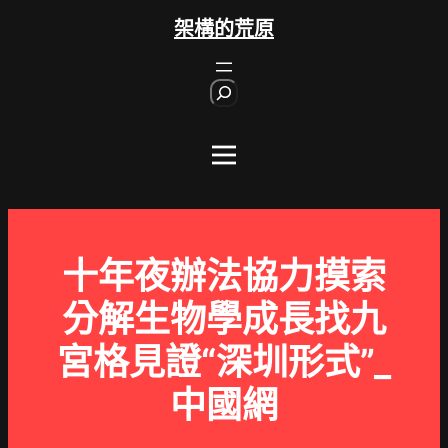
跳
架構的荒原
至
主
S
要
e
內
a
r
容
c
h
十年夜辦法協力摸索
分解生物學成長找九
宮格見證“深圳形式”_
中國網