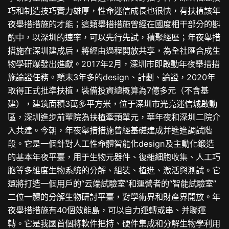
巧和制造技巧實力雄厚，性命迷信成長也很快，有扶植該年
夜舉措措施的才能；這類舉措措施曾經在國度相干部分的斟
酌中，以深圳的速率，可以先行先試，積聚經歷；年夜舉措
措施在深圳建成后，將經由過程開放共享，為全社匯合成生
物學研爆發出進獻。2017年2月，深圳市即啟動年夜舉措措
施論證任務。顛末3年多的design、計劃、論證，2020年
取得正式批準扶植，裝備投資總概算為7億多元（不含基
建），建筑面積3萬多平方米，位于深圳市光亮迷信城啟動
區，深圳進步前輩院為扶植牽頭單元，華年夜和深圳二院介
入共建。今朝，年夜舉措措施曾經基礎建成并進進調試階
段。它是一個針對人工性命體智能化design及主動化鍛造
的基本年夜平臺，用于生物元器件、復雜細胞收集、人工巧
胞等多維度生物系統的分解、組裝、植進、激活與測試。它
還將打造一個用戶的“云端試驗室”和運營者的“智能試驗室”
二位一體的分解生物研討平臺，對學術界和財產界開放。年
夜舉措措施有40個效能島，可以自力運轉或串、并聯運
轉。它是我國首個將軟件把持、硬件集成和分解生物學利用