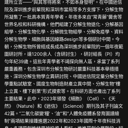
建所立言——“與其等待將來，不如本身發明”。在中國迷信
院及深圳進步前輩院和深圳市當局等多方支撐下，分解生物
所凝集了一批高本質青年學者，年夜多來自“常青藤”黌舍等
世界名校和科研機構，他們組建了分解生物退化、分解基因
組學、分解生物化學、分解微生物組學、分解免疫學、資料
分解生物學、細胞與基因線路design等多個研討中間。今
朝，分解生物所曾經成長成為深圳進步前輩院的一個年夜範
圍研討所，達1200余人（含研討生），研討組長（PI）均
勻年紀39歲。這批年青學者不竭探向無人區，承當了系列
嚴重義務，包含深圳市分解生物研討嚴重科技基本舉措措
施、深圳分解生物學立異研討院、中國迷信院定量分解生物
學重點試驗室、國度生物制造財產立異中間、分解生物“樓
上立異、樓下創業”形式摸索等。在科研方面也產出了系列
主要結果，此中，2023年頒發《細胞》（Cell）、《天
然》（Nature）和《迷信》（Science）期刊及其子刊論文
42篇。“二氧化碳變‘糧’、‘油’”和“人體免疫體系發育圖譜繪
制”兩項結果接踵進選2022年和2023年國際十年夜科技消