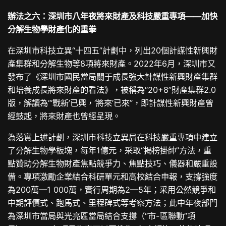
辦法之六：深圳市八年夜將來財產及科技嚴重專項——加快
分解生物學財產化的重拳
在深圳市科技立異“十四五”計劃中，列出20個計謀性新興財
產集群和分解生物等8項將來財產。2022年6月，深圳市又
發布了《深圳市國民當局關于成長強大計謀性新興財產集群
和培養成長將來財產的看法》，被稱為“20+8”財產集群2.0
版，解讀為“‘戰新’已興，‘將來’已來”，即計謀性新興財產曾
經鼓起，將來財產也曾經呈現。
為落實上述計劃，深圳市科技立異局在科技嚴重專項中建立
了分解生物學板塊，每年1億元，采取“揭榜掛帥”方法，重
點贊助分解生物財產焦點競爭力、焦點技巧、儀器和嚴重設
備。專項激勵企業結合科研單元和高校結合申報，支撐強度
為200萬—1 000萬，實行周期為2—5年；采用公然競爭和
中期評價式、跑馬式、里程碑式等考察方法；此中年夜部門
為深圳市當局與光亮區當局結合支撐（“市-區聯動”項