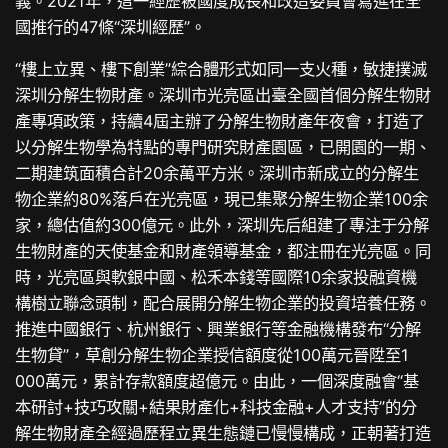
義。2021年，這一經歷被國度成長和改造委員會寫進在全
國推行的47條“深圳經歷”。
“樓上立異、樓下創業”綜合體形式如同一支火種，敏捷撲滅
深圳分解生物財產。深圳市光亮區出臺全國首個分解生物財
產專項政策，持續4屆主辦了分解生物財產年夜會，打造了
以分解生物學為特點的專門研究財產園區，已開園的一期、
二期建筑面積合計20余萬平方米。深圳市新成立的分解生
物企業約80%落戶在光亮區，現已集聚分解生物企業100余
家，總估值約300億元。此外，深圳先后組建了專注于分解
生物財產的天使基金和財產領導基金，都注冊在光亮區。同
時，光亮區與軟銀中國、松禾本錢等國際10余家投融資機
構樹立聯念頭制，配合展開分解生物企業的投資培養任務。
推進中國銀行、杭州銀行、興業銀行等金融機構發布“分解
生物貸”，草創分解生物企業授信額度從100萬元晉陞至1
000萬元，累計存款額度超億元。由此，一個深度融會“基
本研討+技巧攻關+結果財產化+科技金融+人才支持”的分
解生物財產全經過歷程立異生態鏈已慢慢構成，正朝著打造