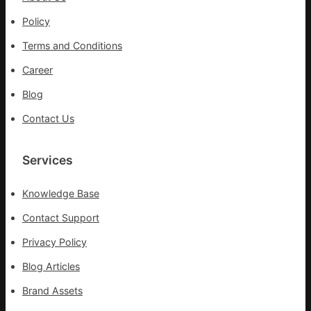
站
防
Policy
疫
Terms and Conditions
步
隊
Career
高
Blog
舉
旗
Contact Us
號
的
湊
Services
集
地
Knowledge Base
Contact Support
Privacy Policy
Blog Articles
Brand Assets