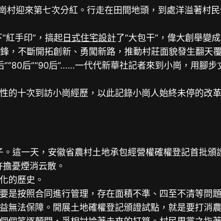
縣小崗村迎來第七次分紅。行走在田間地頭，到處洋溢著村
“紅手印”，搞起
日式住宅設計
了“大包干”，偉大創舉變
鋒，不斷開拓創新、勇闖新路，推動村莊面貌發生翻天
0后”“80后”“90后”……一代代新華社記者來到小崗，
的十次到訪小崗經歷，以此記錄小崗人始終未停的改革
日子。這一天，安徽省農村土地承包經營權確權登記首批頒
許擔憂煙消云散。
化的歷史。
是按照合同進行管理，存在面積不準、四至不清等問題
益無法保障。開展土地確權登記頒證試點，就是要打消