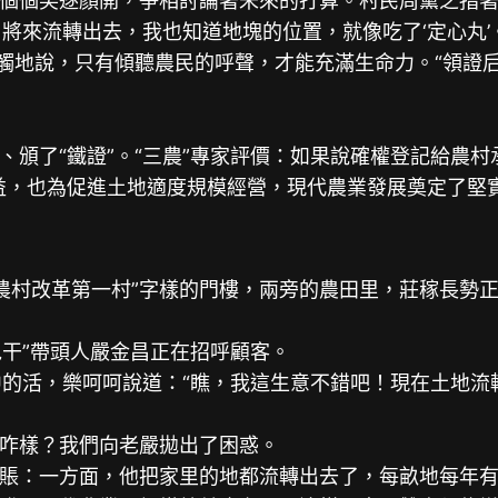
個笑逐顏開，爭相討論著未來的打算。村民周黨之指著新
界，將來流轉出去，我也知道地塊的位置，就像吃了‘定心丸’
觸地說，只有傾聽農民的呼聲，才能充滿生命力。“領證
了“鐵證”。“三農”專家評價：如果說確權登記給農村承
益，也為促進土地適度規模經營，現代農業發展奠定了堅
國農村改革第一村”字樣的門樓，兩旁的農田里，莊稼長
干”帶頭人嚴金昌正在招呼顧客。
中的活，樂呵呵說道：“瞧，我這生意不錯吧！現在土地
咋樣？我們向老嚴拋出了困惑。
：一方面，他把家里的地都流轉出去了，每畝地每年有8