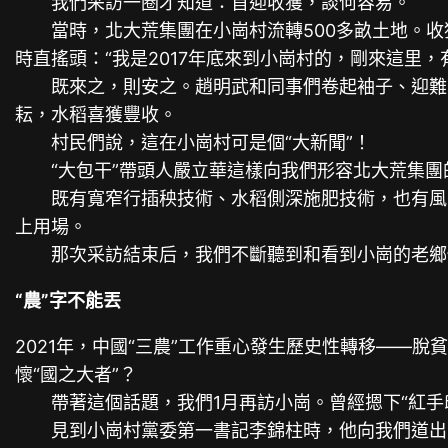
我們采訪一圈才知道：首迎收獲，談何容易。
當時，北大荒集團在小崗村流轉500多畝土地。收
時直搖頭：“我是2017年底來到小崗村的，剛來這里
既來之，則安之。趙明武和同事們卷起袖子、迎難而
耘，水稻喜獲豐收。
村民們說，這在小崗村可是個“大新聞”！
“大包干”帶頭人嚴立華這樣向我們形容北大荒集團的
既有寬窄行插秧技術、水稻側深施肥技術，也有風吸
上用場。
那次采訪結束后，我們不斷聽到和看到小崗的老鄉們
“農”字不能丟
2021年，中國“三農”工作重心發生歷史性轉移——
懷“國之大者”？
帶著這個話題，我們1月再訪小崗。曾經摁下“紅手
見到小崗村黨委第一書記李錦柱時，他向我們道出了心