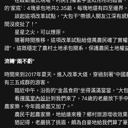
在啟動儀式現場，村民們攥緊手里紅彤彤的證書，個
的‘家底’：4塊承包地共2.35畝，每塊地還有四至邊
談起這項改革試點，“大包干”帶頭人關友江深有感
間沒皮扯了！”
星星之火，可以燎原。
隨著時間推移，這項改革試點給億萬農民確了實權、頒
證”，這既穩定了農村土地承包關系，保護農民土地權
流轉“兩不虧”
時間來到2017年夏天。進入改革大道，穿過刻著“中
有三五成群的游客。
臨近中午，沿街的“金昌食府”坐得滿滿當當，“大包
看
禪風室內設計
到我們來了，74歲的老嚴放下手
農家樂，今年圓桌面又加了。”
農民干起農家樂，地給誰來種？鄉村旅游增收效果
猶記得，老嚴挑了挑眉，頗為自豪地給我們算了筆賬