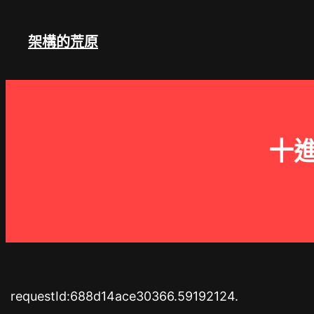
跳
至
架構的荒原
主
要
內
容
十進
requestId:688d14ace30366.59192124.