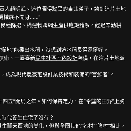
責人趙明武。這位曬得黝黑的東北漢子，談到這片土地
機械展不開身……”
良種篩選、構建物聯網生產供應鏈體系。經過辛勤耕
爛地”能種出水稻，沒想到這水稻長得還挺好。
技術、一臺臺新
民生社區室內設計
裝備，在這片土地派
，成為現代農
豪宅設計
業技術和裝備的“嘗鮮者”。
十四五”開局之年。如何保持定力，在“希望的田野”上胸
上時代
養生住宅
了沒有？
翻天覆地的變化，但與全國其他“名村”“強村”相比，