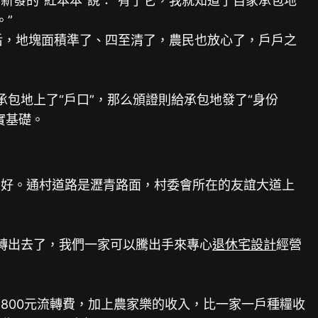
發的“紅本本”說：“有了它，我就知道了自家承包地
。”
后，地塊面積準了、四至清了，農民也放心了，戶戶之
包地上了“戶口”，那么頒證則給承包地發了“身份
實基礎。
勢正好。通村道路是瀝青路面，村委會所在的友誼大道上
流轉出去了，我們一家可以騰出手來專心
退休宅設計
經營
00元流轉費，加上農家樂的收入，比一家一戶種糧收