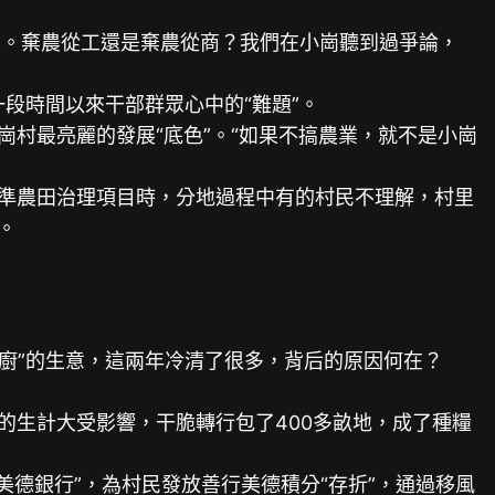
。棄農從工還是棄農從商？我們在小崗聽到過爭論，
段時間以來干部群眾心中的“難題”。
村最亮麗的發展“底色”。“如果不搞農業，就不是小崗
準農田治理項目時，分地過程中有的村民不理解，村里
。
關大廚”的生意，這兩年冷清了很多，背后的原因何在？
生計大受影響，干脆轉行包了400多畝地，成了種糧
美德銀行”，為村民發放善行美德積分“存折”，通過移風