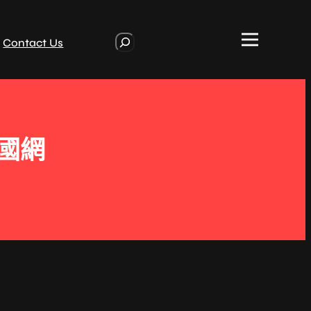
S
Contact Us
e
a
r
c
h
中國網