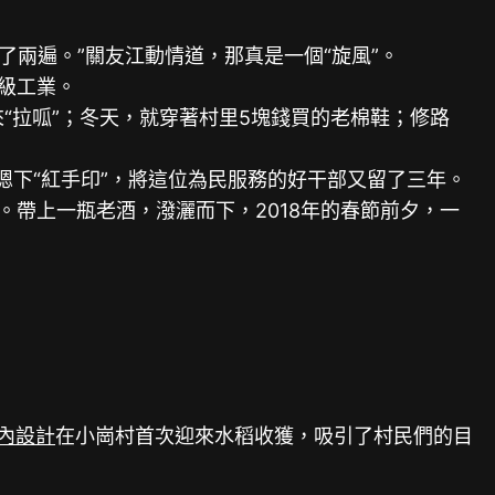
兩遍。”關友江動情道，那真是一個“旋風”。
級工業。
“拉呱”；冬天，就穿著村里5塊錢買的老棉鞋；修路
摁下“紅手印”，將這位為民服務的好干部又留了三年。
帶上一瓶老酒，潑灑而下，2018年的春節前夕，一
。
內設計
在小崗村首次迎來水稻收獲，吸引了村民們的目