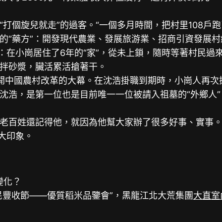
旋兒就走”的過客。“一個多月時間，把村里108戶跑了
“藥方”：開發現代農業、發展旅游業、招商引資發展村
在小崗居住了6年的“家”，從未上鎖，隨時等著村民過來
拌砂漿，臟活累活搶著干。
拉開中國農村改革的大幕。在沈浩掛職到期時，小崗人再次
，是第一位也是目前唯一一位被請入祖墓的“外鄉人”。
百姓還記得他，就因為他幫大家辦了很多好事、實事
大印象。
變化？
民豐收節——優質稻米品鑒會”，黑龍江北大荒集團
大直室