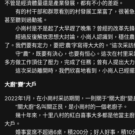
不管是經濟體量還是產業發展，都有不小的差距。
有的村干部和群眾看別的村發展工業富了，很著急，
甚至聽到過動搖。
小崗村是不是起了大早趕了晚集？曾經的改革先鋒是不
經過反復解放思想大討論，小崗人認識到，穩住農業這
了。我們要有定力，要把‘農’字寫得大大的。”這次采
守“農”，既要有決心，也要有恒心。這次在村里采
多方做工作頂住了壓力，完成了任務；曾有人提出大力
這次采訪離開時，我們欣喜地看到，小崗人已經擺
大廚“變”大戶
2022年1月，在小崗村采訪期間，一則關于“關大廚”
“關大廚”名叫關正艮，是小崗村的一個老廚子。
幾十年來，十里八村的紅白喜事大多都是他當主廚。但
大戶。
婚事宴席不超過6桌，積200分；好人好事，積10分