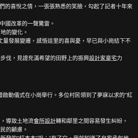
民們的喜悅之情，一張張熟悉的笑臉，勾起了記者十年來
成中國改革的一聲驚雷。
覆地的變化。
用腳步丈量發展變遷，感悟這里的喜與憂，早已與小崗結下不
步伐，見證充滿希望的田野上的振興
設計家豪宅
力
證啟動儀式在小崗舉行。多位村民領到了夢寐以求的“紅
，導致土地流
會所設計
轉和鄰里之間容易發生糾紛，
農民的顧慮。