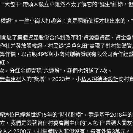
紅，“大包干”帶頭人嚴立華雖然不太了解它的“誕生”細節
權證”。一些小崗人打趣道：真是翻箱倒柜才找出來的，
開展了集體資產股份合作制改革和“資源變資產、資金變
社并發放股權證，村民從“戶戶包田”實現了對村集體資產
價，以占股49%與小崗村創新發展有限公司合作經營，
紅。
，分紅金額實現“六連增”，我們也報道了7次。
無毒建材
入的“雙增”。2023年，小
私人招待所設計
崗村
這位已經逝世近15年的“時代楷模”，還是基于2018年
，我們是跟著曾任村委會副主任的“大包干”帶頭人關友
收入才2300元，村集體收入非但沒有，還有外債3萬元。