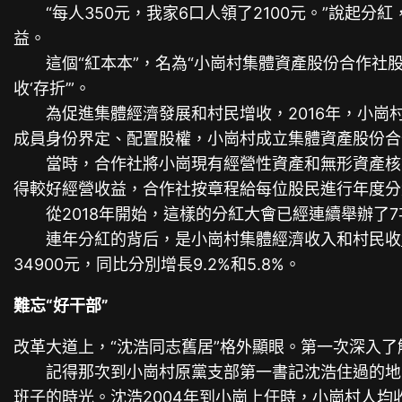
“每人350元，我家6口人領了2100元。”說起分
益。
這個“紅本本”，名為“小崗村集體資產股份合作社股
收‘存折’”。
為促進集體經濟發展和村民增收，2016年，小崗村
成員身份界定、配置股權，小崗村成立集體資產股份合作
當時，合作社將小崗現有經營性資產和無形資產核算作
得較好經營收益，合作社按章程給每位股民進行年度分
從2018年開始，這樣的分紅大會已經連續舉辦了7次
連年分紅的背后，是小崗村集體經濟收入和村民收
34900元，同比分別增長9.2%和5.8%。
難忘“好干部”
改革大道上，“沈浩同志舊居”格外顯眼。第一次深入了解
記得那次到小崗村原黨支部第一書記沈浩住過的地方
班子的時光。沈浩2004年到小崗上任時，小崗村人均