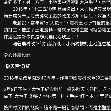
益強多了。另一方面，土地集中流轉到大戶手里，他們
2015年，“十三五”規劃建議提出，大力推進農業
構建培育新型農業經營主體的政策體系。隨后，敢為人
老嚴說，當年實行“大包干”，農村土地所有權歸集
鎮打工，催生了土地流轉，帶來承包權主體同經營權主
件
遊艇設計
事真是辦到農民心坎上了！”
隨著農村改革的持續深化，小崗村推動土地經營權有
身心診所設計
“破天荒”分紅
2018年是改革開放40周年。作為中國農村改革的主
2月9日下午，大包干紀念館前，鑼鼓喧天，熱鬧非凡。
臺下“大包干”帶頭人坐在第一排，手握“紅本本”，等著
按照村民們的話說，這不是一場新春慰問，而是
中醫診