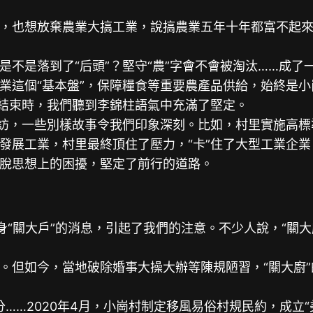
也想放棄農業大搞工業，說搞農業五年十年都富不起來
是落到了“后頭”？堅守“農”字會不會被淘汰……成了一
個“基本盤”，保障糧食等重要農產品供給，始終是小崗
訪結束時，我們聽到李錦柱語氣中充滿了堅定。
訪，一些別樣故事令我們印象深刻。比如，村里實施高標
發展工業，村里最終頂住了壓力，“卡”住了大型工業企業
脫思想上的困擾，堅定了前行的道路。
變身“關大戶”的消息，引起了我們的注意。不少人說，“
如今，當地破除婚事大操大辦等陳規陋習，“關大廚”的
……2020年4月，小崗村制定移風易俗村規民約，成立“