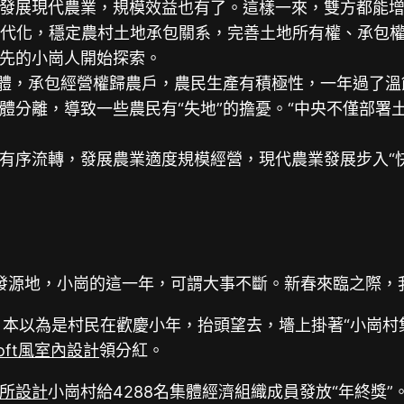
發展現代農業，規模效益也有了。這樣一來，雙方都能增
現代化，穩定農村土地承包關系，完善土地所有權、承包
先的小崗人開始探索。
體，承包經營權歸農戶，農民生產有積極性，一年過了溫
體分離，導致一些農民有“失地”的擔憂。“中央不僅部署
序流轉，發展農業適度規模經營，現代農業發展步入“快
要發源地，小崗的這一年，可謂大事不斷。新春來臨之際，我
本以為是村民在歡慶小年，抬頭望去，墻上掛著“小崗村集
loft風室內設計
領分紅。
所設計
小崗村給4288名集體經濟組織成員發放“年終獎”