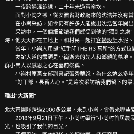
一夜跨過溫飽線，二十年未過富裕坎。
面對小崗之惑，從安徽省財政廳來的沈浩并沒有當“打個
在小崗采訪，如今仍有許多人能說出沈浩當年開出的
采訪中，一個個細節讓我們感受到他的“獨到之處”：
時，他天天都在工地上，和村民一起扛
客變設計
水泥、
當年，小崗人用摁“紅手印
THE R3 寓所
”的方式
友誼大道的盡頭是小崗逝去的先人和鄉親的墓地。沈浩
群小崗人以感恩之心在墓前祭奠。
小崗村原黨支部副書記張秀華說，為什么這么多年老
“好干部，長留人心。”是這次采訪給我們留下的最
種出“大新聞”
北大荒團隊跨過2000多公里，來到小崗，會帶來哪些
2018年9月21日下午，小崗村舉行“小崗村首屆農
光，也吸引了我們的目光。