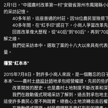
2月1日，“中國農村改革第一村”安徽省滁州市鳳陽
的采訪記憶。
40多年前，這座普通的村莊，因18位農民冒險摁下
40多年間，在“紅手印”感召下，小崗人爭當改革先
回首改革偉大歷程，從“40后”到“60后”，再到“7
解之緣。
我們從采訪本中，選取了黨的十八大以來具有代表性
量。
攥緊“紅本本”
2015年7月8日，對許多小崗人來說，是一個難忘的
本本”——農村土
綠設計師
地承包經營權證，先前的些
改革開放的歷史，也是農村土地制度不斷改革和深
我們在啟動儀式現場采訪了解到，過去對承包地主要
這使許多農民心里不夠踏實，總擔心土地流轉出去后權