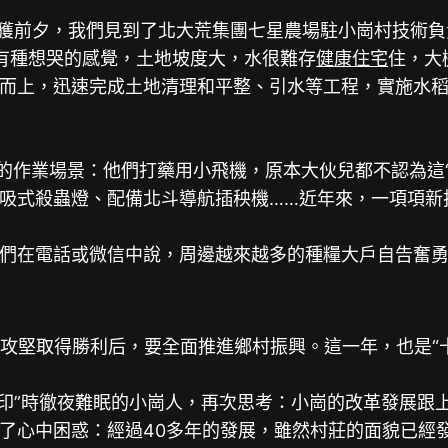
獲前夕，我們見到了北大荒集團七星農場駐小崗村技術負
，有種想哭的感覺，土地坡度大，水很難存
健康住宅
住，大
上，迅速完成土地清理和平整、引水等工程，實施水稻
作業場景：他們打藥用小飛機，原本大伙兒都不認為這“
式殺蟲燈、配備北斗導航插秧機……近年來，一項項新
在電話或微信中說，周邊越來越多的種糧大戶自告奮勇
脫貧攻堅取得勝利后，要全面推進鄉村振興。這一年，也是“
印”時徹夜難眠的小崗人，再次思考：小崗的改革發展跟
中困惑：經過40多年的發展，雖然村莊的面貌已經發生