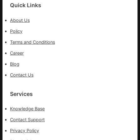
院
Quick Links
盡
心
About Us
盡
力
Policy
防
Terms and Conditions
控
疫
Career
情
Blog
Contact Us
Services
Knowledge Base
Contact Support
Privacy Policy