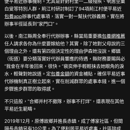
便平易近辦事機制。尤其是針對村里一二級殘疾、煢居空巢
白叟等特別人群，荊江村研討制訂了94項荊江村便平易近
包養app
辦事代處事項，落實一對一幫扶代辦義務，實在將
辦事半徑延長到“家門口”。
以後，南江縣周全奉行代辦辦事，縣當局重要擔
包養網推薦
任人請求各你為什麼要嫁給他？其實，除了她對父母說的三
個理由之外，還有第四個決定性的理由伊森她沒說。鄉鎮
（街道）要分類落實好代辦員響應的待遇，縣財務要賜與必
“我會在半年後回來，很快。”裴奕伸手輕輕抹去她眼角的淚
水，輕聲對她說道。定
包養金額
的資金補貼，確保平易近事
代辦機制真正樹立起來，實在削減群眾的處事本錢，進一個
步驟進步群眾的取得感。
不只這般，“合鄉并村不撤隊，辦事不打烊”，還表現在其他
平易近生範疇。
2019年12月，原傅故鄉并進長赤鎮，成了傅家社區，但間
隔長赤鎮另有10公里。為了便利居平易近處事，社區除成