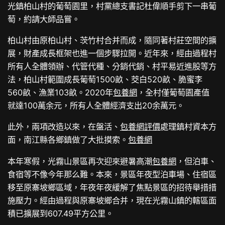
光鎮柏山村的葡萄園里，村黨總支書記杜偉順手剪下一串葡
萄，約請大師品嘗。
柏山村由原柏山村、茨竹村合并而成，隨同著村莊空間的擴
展，財產成長框架也進一個步驟拉開。近年來，經由過程村
所有人全體領辦、代管代種、分銷代銷、村平易近進股等方
法，柏山村範圍成長葡萄1500畝、茭白520畝、脆蜜李
560畝、漁業103畝。2020年
包養網
，全村僅葡萄園產值
就達100萬余元，所有人全體經濟支出20余萬元。
此外，兩項改造以來，在盤活、
包養網評價
處理鎮村資本方
面，南江縣各鄉鎮做了大批摸索。
包養網
本年寒假，光霧山景區再次迎來避暑高潮
包養網
，但泊車、
食宿等不像今年那么難。本來，景區年夜型泊車場、住宿區
移至原寨坡鄉區域，年夜年夜緩解了焦點景區的招待舉措措
施壓力。經由過程與原寨坡鄉合并，現在光霧山鎮的轄區面
積已擴展到607.49平方公里。