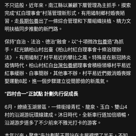
不只這般，近年來，南江縣以兼顧下層管理為主抓手，摸索
完成“紅白理事會”村落管理新形式，有用遏制鄉村婚喪陋
習，走
長期包養
出了一條綜合管理和下層組織扶植、精力文
明扶植同步推動的新門路。
保持“自治、法治、德治”融會，以“十項微改
包養
造”為抓
手，紅光鎮柏山村出臺《柏山村紅白理事會十條治理辦
法》，有用遏制了村平易近的攀比之風。特殊是在新冠肺炎
疫情時代，柏山村紅白
台灣包養網
理事會積極領導村平易近
紅事緩辦、白事簡辦，其他事不辦，村平易近們撤消婚喪嫁
娶運動8起，進一個步驟建立從簡節儉的新風氣。
“四村合一”正試點 計劃先行促成長
6月，繚繞玉湖景區，一條銜接青杠、龍泉、玉白、雙山4
村的沿湖游玩環線建成。沐日時代，全新車行道加倍順暢，
沿湖游步道多了不少前來不雅光打卡的游客。
本年以來，聚焦“先計劃藍玉華站在主屋裡愣了半天，不知