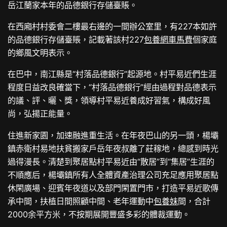
岳江蘭家本年的品德銀行存儲臺賬。
在西廂村村委會二樓最右邊的一間辦公室里，有227本如許
的品德銀行存儲臺賬，記載著該村227
包養網車馬費
個家庭
的鄉風文明表示。
在巴中，南江縣是“村落品德銀行”起源地。村平易近們生涯
程度日益改良確當下，“村落品德銀行”經由過程對品德表示
的議、評、曬、獎，領導村平易近養成好習氣，構成好風
尚，弘揚正能量。
住進新家園，加速融進重生活。在年夜巴山的另一頭，楊壩
鎮赤衛村易地扶貧搬家戶岳年夜叔離了莊稼地，總感到時光
過得漫長。清楚到聚居點村平易近由“散居”到“集居”生涯的
不順應后，楊壩鎮所有人全體資產治理公司充足應用聚居點
休閑廣場、迎賓年夜道以及部門閑置門市，打造平易近歌傳
承中間，扶植日間照顧中間、老年運動中
包養妹
間，合計
2000余平方米，不按期展開豐盛多彩的體裁運動。