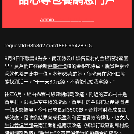
甜心專包養網息門戶
admin
2025 年 9 月 4 日
requestId:68b8d27a5b1896.95428315.
9月8日下戰書4點多，南江縣公山鎮衛星村的金銀花財產園
里，農戶們正在給新
包養行情
植的金銀花除草，脫貧戶張登
秀就
包養
是此中一位。本年65歲的她，很光榮在家門口就
能找到活干，“干一天80元錢，不消後代給我拿錢。”
往年6月，經由過程村級建制調劑改造，附近的齊心村并進
衛星村。跟著耕空中積的增添，衛星村的金銀花財產範圍進
一個步驟擴展，今朝已成長到3500畝。合并村財產成長加
成效應，是改造結果向成長盈利和管理實效的轉化，也
女大
生包養俱樂部
是南江縣推進兩項改造（鄉鎮行政區劃和村級
建制調劑改造）“后半篇”文章走深走實的
包養合約
縮影。