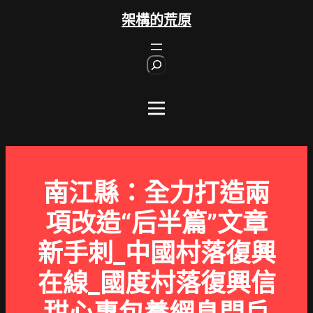
跳
架構的荒原
至
主
S
要
e
內
a
r
容
c
h
南江縣：全力打造兩
項改造“后半篇”文章
新手刺_中國村落復興
在線_國度村落復興信