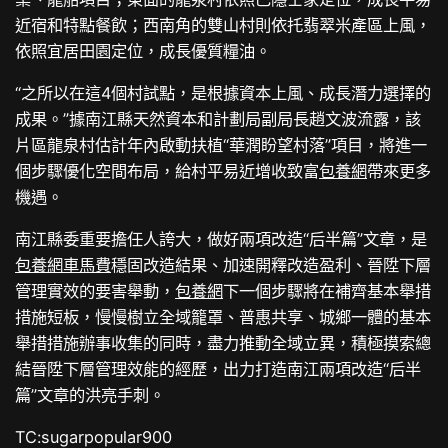
近宿和特點餐飲；西南角的雙山村則依托翡翠米產區上風，
依照宜居田園定位，成長優質糧油。
“之所以在這4個村試點，是根據資本上風、成長潛力選擇的
成果。”據南江縣天然資本和計劃局副局長趙文波流露，該
片區龍泉村估計年內啟動扶植“華潤盼望村落”項目，將進一
個步驟優化空間布局，給村平易近增收致富
包養網
帶來更多
機遇。
南江縣委重要擔任人誇大，做好兩項改造“后半篇”文章，是
包養網車馬費
穩固改造結果、加速開釋改造盈利、晉陞下層
管理實效的要害舉動，
包養網
下一個步驟將在補齊基本舉措
措施短板，慢慢樹立全域籠罩、普惠共享、城鄉一體的基本
舉措措施辦事收集的同時，盡力推動全域立異，積極摸索總
結晉陞下層管理效能的經歷，出力打造南江兩項改造“后半
篇”文章的洪亮手刺。
TC:sugarpopular900