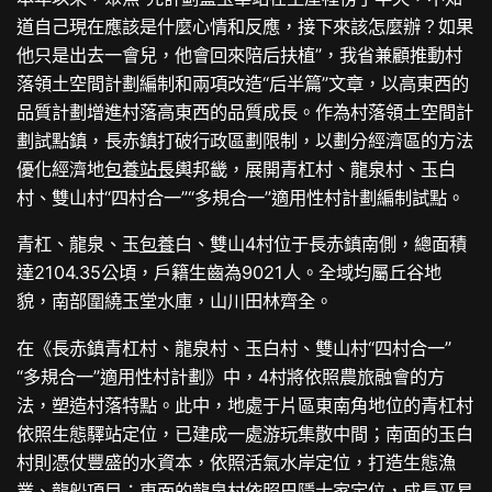
道自己現在應該是什麼心情和反應，接下來該怎麼辦？如果
他只是出去一會兒，他會回來陪后扶植”，我省兼顧推動村
落領土空間計劃編制和兩項改造“后半篇”文章，以高東西的
品質計劃增進村落高東西的品質成長。作為村落領土空間計
劃試點鎮，長赤鎮打破行政區劃限制，以劃分經濟區的方法
優化經濟地
包養站長
輿邦畿，展開青杠村、龍泉村、玉白
村、雙山村“四村合一”“多規合一”適用性村計劃編制試點。
青杠、龍泉、玉
包養
白、雙山4村位于長赤鎮南側，總面積
達2104.35公頃，戶籍生齒為9021人。全域均屬丘谷地
貌，南部圍繞玉堂水庫，山川田林齊全。
在《長赤鎮青杠村、龍泉村、玉白村、雙山村“四村合一”
“多規合一”適用性村計劃》中，4村將依照農旅融會的方
法，塑造村落特點。此中，地處于片區東南角地位的青杠村
依照生態驛站定位，已建成一處游玩集散中間；南面的玉白
村則憑仗豐盛的水資本，依照活氣水岸定位，打造生態漁
業、龍船項目；東面的龍泉村依照巴隱士家定位，成長平易