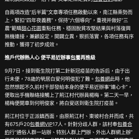
自兩項改造“后半篇”文章專項任務啟動以來，南江縣乘勢而
上，緊扣“四年夜義務”，保持“六個導向”，重視并做好“三
農”範疇
甜心花園
重點任務、穩固脫貧攻堅結果與村落復興
無機連接，兼顧設定，開闢立異，狠抓落實，各項任務有序
推動，獲得了初步成效。
進戶代辦熱人心 便平易近辦事
包養
再進級
9月7日，接到衛生院打第二針新冠疫苗的告訴后，由于出
行未便，78歲的煢居白叟何明俊犯了難。
包養網
此時，他
忽然想起不久前村干部發給本身的便平易近辦事“連心卡”，
便取出手機聯絡接觸上了荊江村代辦員楊梅。第二天一早，
楊梅便開車到何明俊家，將白叟送到衛生院打疫苗。
荊江村位于正派鎮西面，由原荊江村、東坡村合并而成，共
有675戶20
包養網VIP
17人。針對分歧人群，該村奉
包養合
約
行“通俗人群一站辦、特別人群上門辦、外出人群網上辦”