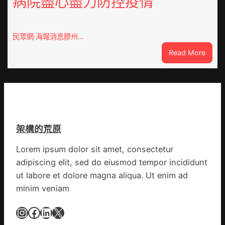
病院盡心盡力防控疫情
新
南：
竹
種
森
誕
和
民眾網·海報消息膠州…
生
診
:
Read More
態
所
膠
葉
開
州
喝
市
出
心
文
思
明
康
味
架構的荒原
森
_
和
中
Lorem ipsum dolor sit amet, consectetur
診
國
adipiscing elit, sed do eiusmod tempor incididunt
所
網
家
ut labore et dolore magna aliqua. Ut enim ad
醫
minim veniam
科
復
Instagram
Facebook
LinkedIn
X
病