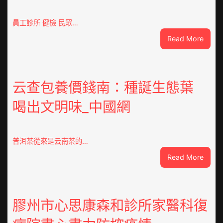
員工診所 健檢 民眾…
:
Read More
高
度
器
重
云查包養價錢南：種誕生態葉
積
喝出文明味_中國網
極
呼
應
黃
普洱茶從來是云南茶的…
家
:
Read More
營
云
社
查
區
包
舉
養
膠州市心思康森和診所家醫科復
動
價
展
錢