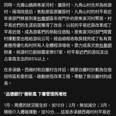
同時，光霧山鎮將焦家河村、巖房村、九角山村合并為桃源
村。兩項改造后，焦點景區原巖房村、九角山村的村平易近
年夜部門移居到景
包養網
區年夜門外的原焦家河村聚居，村
平易近們的生涯前提獲得了改良，以前的平易近房改革成了
平易近宿，成為游客們的熱點住宿點。原焦家河村部門閑置
村運動室出租給游玩公司，經由過程收取房錢完成了私有資
產應用優化和村所有人全體經濟增收。鼎力成長文旅
包養網
財產，桃源村已創辦農家樂57家，村平易近們的游玩支出
占家庭支出的65%以上。
在赤溪鎮，西廂村和白巖村合并后，將原白巖村計劃為住宿
招待區和垂釣區，啟動途徑改革工程，帶動了原白巖村的成
長。
“品德銀行”樹新風 下層管理再增效
1月，周遭的狀況衛生好，加10分；2月，無加減分；3月，
積極介入體裁運動，加10分……這是赤溪鎮西廂村村平易近