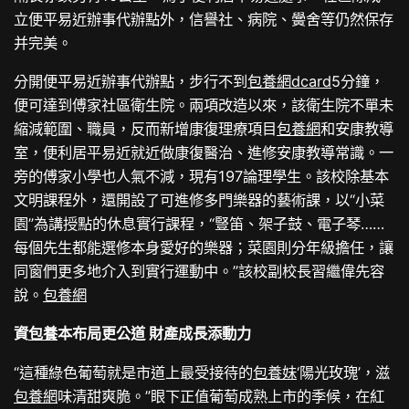
立便平易近辦事代辦點外，信譽社、病院、黌舍等仍然保存
并完美。
分開便平易近辦事代辦點，步行不到
包養網dcard
5分鐘，
便可達到傅家社區衛生院。兩項改造以來，該衛生院不單未
縮減範圍、職員，反而新增康復理療項目
包養網
和安康教導
室，便利居平易近就近做康復醫治、進修安康教導常識。一
旁的傅家小學也人氣不減，現有197論理學生。該校除基本
文明課程外，還開設了可進修多門樂器的藝術課，以“小菜
園”為講授點的休息實行課程，“豎笛、架子鼓、電子琴……
每個先生都能選修本身愛好的樂器；菜園則分年級擔任，讓
同窗們更多地介入到實行運動中。”該校副校長習繼偉先容
說。
包養網
資
包養
本布局更公道 財產成長添動力
“這種綠色葡萄就是市道上最受接待的
包養妹
‘陽光玫瑰’，滋
包養網
味清甜爽脆。”眼下正值葡萄成熟上市的季候，在紅