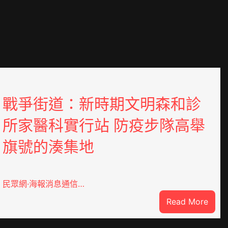
戰爭街道：新時期文明森和診
所家醫科實行站 防疫步隊高舉
旗號的湊集地
民眾網·海報消息通信…
:
Read More
戰
爭