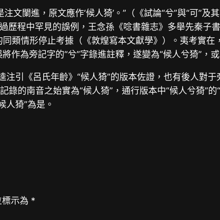
是注文闌進，原文應作‘候人猗’。”（《試論“兮”與“可”
過歷程中罕見的誤例，王念孫《唸書雜志》多舉先秦子書
同類情形停止考據（《敦煌寫本文獻學》）。夷考實在，
誤將作為旁記字的“兮”字錄進註釋，遂變為“候人兮猗”，或
劉逵注引《呂氏年齡》“候人猗”的版本佐證，也有後人對
記錄的南音之始實為“候人猗”，通行版本中“候人兮猗”的
候人猗”為是。
位標示為
*