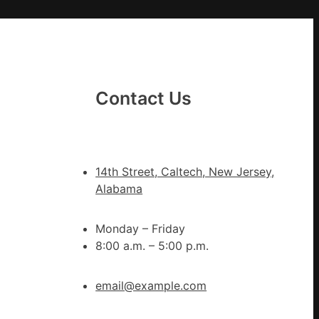
街
道：
新
時
期
Contact Us
文
明
森
和
14th Street, Caltech, New Jersey,
診
Alabama
所
家
Monday – Friday
醫
8:00 a.m. – 5:00 p.m.
科
實
行
email@example.com
站
防