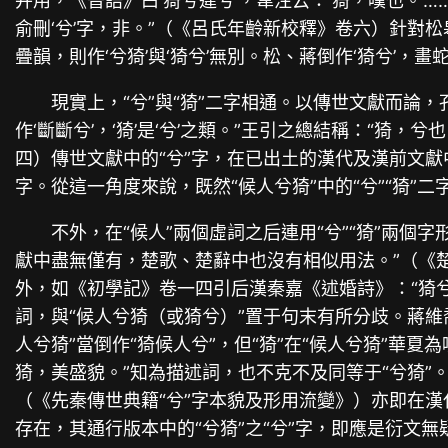
并用，《晉語》曰‘猗兮違兮’，韋注云：‘猗，嘆也。’
俞刪‘兮’字，非。”（《呂氏年齡新校釋》卷六）針對松
疊韻，則作‘兮猗’與‘猗兮’無別。松、蔣倒作‘猗兮’，
現實上，“兮”與“猗”二字相通。以傳世文獻而論
作‘斷斷兮’，‘猗’是‘兮’之類。”王引之總結稱：“猗
四）傳世文獻中的“兮”字，在已出土的漢代及漢前文獻
字。從這一角度來說，既然“候人兮猗”中的“兮”“猗”
不外，在“候人”兩個虛詞之后連用“兮”“猗”兩個
獻中盡無僅有，楚歌、楚辭中也沒有相似用法。”（《
外，如《初學記》卷一四引后漢秦嘉《述婚詩》：“猗兮容
詞，與“候人兮猗（或猗兮）”置于句末有所分歧。蔣維喬等
人兮猗”當倒作“猗候人兮”，但“猗”在“候人兮猗”華
猗，美盛貌。”知為描述詞，也不克不及同等于“兮猗”。
（《先秦傳世典籍“兮”字本貌及形用流變》）亦即在漢代
存在，其通行版本中的“兮猗”之“兮”字，即應是衍文無