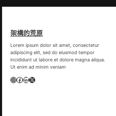
意
翻
修
設
計
架構的荒原
g
|
Lorem ipsum dolor sit amet, consectetur
我
adipiscing elit, sed do eiusmod tempor
在
incididunt ut labore et dolore magna aliqua.
鏈
Ut enim ad minim veniam
博
會
Instagram
Facebook
LinkedIn
X
挑
戰
拼
出
一
條