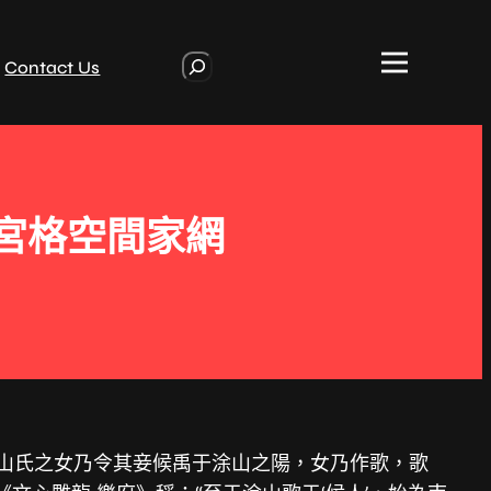
S
Contact Us
e
a
r
c
h
九宮格空間家網
涂山氏之女乃令其妾候禹于涂山之陽，女乃作歌，歌