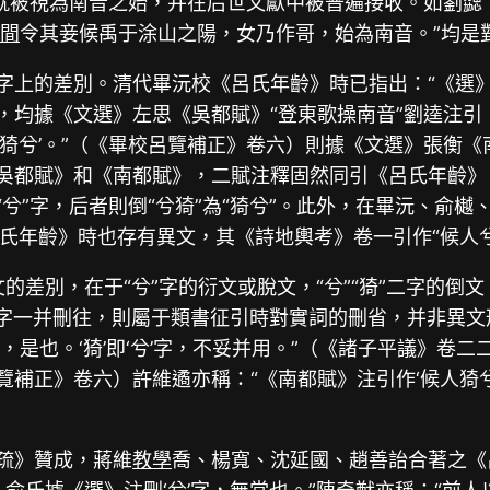
也就被視為南音之始，并在后世文獻中被普遍接收。如劉勰《
空間
令其妾候禹于涂山之陽，女乃作哥，始為南音。”均是
字上的差別。清代畢沅校《呂氏年齡》時已指出：“《選》注
，均據《文選》左思《吳都賦》“登東歌操南音”劉逵注引《呂
人猗兮’。”（《畢校呂覽補正》卷六）則據《文選》張衡《
《吳都賦》和《南都賦》，二賦注釋固然同引《呂氏年齡》，
“兮”字，后者則倒“兮猗”為“猗兮”。此外，在畢沅、俞
氏年齡》時也存有異文，其《詩地輿考》卷一引作“候人兮
異文的差別，在于“兮”字的衍文或脫文，“兮”“猗”二字
“猗”二字一并刪往，則屬于類書征引時對實詞的刪省，并非
字，是也。‘猗’即‘兮’字，不妥并用。”（《諸子平議》卷
覽補正》卷六）許維遹亦稱：“《南都賦》注引作‘候人猗兮
注疏》贊成，蔣維
教學
喬、楊寬、沈延國、趙善詒合著之《呂