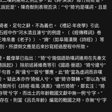
人以二嘆詞連用之例正多，如《詩·淇澳》‘綠竹猗猗’是。
近是”，陳奇猷則表現否決：“‘兮’‘猗’均是嘆詞，且是
“猗者，足句之辭，不為義也。《禮記·年夜學》引此
在漢石經中作“河水清且漣兮”的例證。（《經傳釋詞》卷
王堆帛書《老子》）、“旖”（如阜陽漢簡《詩經》）等
實差別，所謂倒文應是后來抄寫經過歷程中所致。
。戴偉華已指出：“‘猗’‘兮’兩個語助嘆詞連用在先秦文
說起》）除前述蔣維喬等引《國語·晉語》“猗兮違兮”
句首，與“違兮”“容兮”響應，此“猗”當為虛詞而非嘆
此本亦作‘猗候人兮’，‘彼’‘猗’亦聲轉。”即以為“候
奇猷所引《詩經·衛風·淇奧》“綠竹猗猗”，鄭玄注：“猗
‘兮’字，而出土的年齡戰國文獻中無一例‘兮’字。”
字的存在，則當《呂氏年齡》編寫的戰國之時，亦無“兮”字