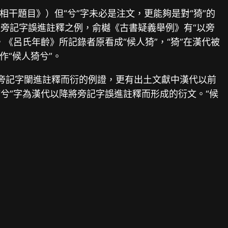
及其相干題目》）但“兮”字未必是注文，更能夠是對“猗”的
旁記字誤進註釋之例，俞樾《古書疑義舉例》有“以旁
《呂氏年齡》所記錄者原看成“候人猗”，“猗”在漢代被
作“候人猗兮”。
于旁記字闌進註釋而衍的例證，更有出土文獻中漢代以前
“兮”字為漢代以降將旁記字誤進註釋而形成的衍文。“候