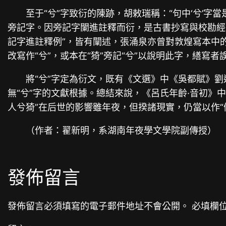
至于“兮”字致衍的陳跡，胡敕瑞稱：“句中‘兮’字當
旁記字。因旁記字闌進註釋而衍，是古書抄寫與校勘經
記字進註釋例”，皆有闡述，張涌泉亦曾對敦煌寫本中的
改寫作“兮”，或本在“猗”旁記“兮”以說明此字，繕寫者
將“兮”字定為衍文，既有《文選》中《吳都賦》
無“兮”字的文獻根據。總結來說，《呂氏年齡·音初》中
人兮猗”在后世的影響雖年夜，但揆諸現實，仍當以作“
（作者：翟新明，系湖南年夜學文學院副傳授）
發佈留言
發佈留言必須填寫的電子郵件地址不會公開。
必填欄