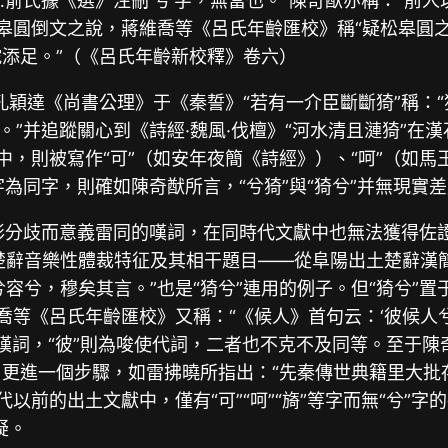
……俞氏據《選》注刪‘兮’字，無當也。”陳奇猷亦稱：“前
皋圓倒文之說，蔣維喬等《呂氏年齡匯校》稱“疑松皋圓之說
畫蛇添足。”（《呂氏年齡新校釋》卷六）
，孔穎達《尚書公理》于《秦誓》“若有一介臣斷斷猗”稱：
，兮也。”并追蹤關心到《詩經·魏風·伐檀》“河水清且漣猗”
中，則被寫作“可”（如安年夜簡《詩經》）、“呵”（如馬
二字為同字，則確如陳奇猷所言，“兮猗”與“猗兮”并無現
字形分歧而意義雷同的嘆詞，在同時代文獻中也無法獲得佐證
楚辭音樂性體裁特征及其相干題目——從阜陽出土楚辭漢簡
兮，穆矣其言。”也是“猗兮”連用的例子。但“猗兮”置于
《呂氏年齡匯校》又稱：“《候人》首句云：‘彼候人兮。’疑
夏為嘆詞，“彼”則為唆使代詞，二者也不克不及同等。至于陳
更進一個步驟，如雷拂曉所指出：“先秦傳世典籍里大批存現
以前的出土文獻中，僅有“可”“呵”“旖”等字而無“兮”
疑。