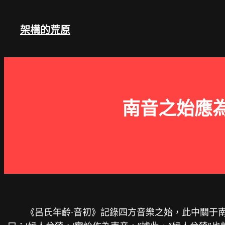
跳
至
架構的荒原
主
要
內
容
南音之始應為
《呂氏年齡·音初》記錄四方音樂之始，此中關于