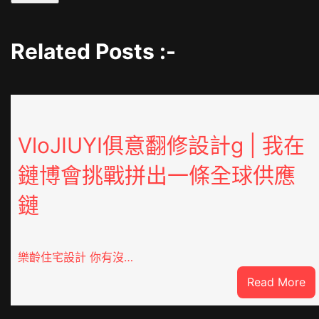
Related Posts :-
VloJIUYI俱意翻修設計g | 我在
鏈博會挑戰拼出一條全球供應
鏈
樂齡住宅設計 你有沒…
:
Read More
Vl
俱