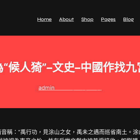
Home
About
Shop
Pages
Blog
“候人猗”–文史–中國作找
admin
2025 年 3 月 11 日
南音稱：“禹行功，見涂山之女，禹未之遇而巡省南土。