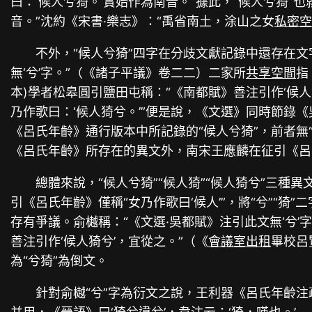
曰：‘候人兮猗。’實始作為南音。”據此，“候人兮猗”
音。”沈約《宋書·樂志》：“禹省南土，涂山之女
私密
不外，“候人兮猗”四字在分歧文獻記錄中還存在文
無‘兮’字。”（《諸子平議》卷二二）二家所
共享空間
指
本)學者松皋圓引鹽田屯稱：“《南都賦》善注引作‘候
乃作歌曰：‘候人猗兮。’”便是說，《文選》同時節錄
《呂氏年齡》通行版本中所記錄的“候人兮猗”，前者無
《呂氏年齡》所存在的異文外，南宋王應麟在征引《呂
總體來說，“候人兮猗”“候人猗”“候人猗兮”三種
引《呂氏年齡》僅稱“女乃作歌曰‘候人’”，將“兮”
存有爭議。俞樾稱：“《文選·吳都賦》注引此文無‘兮’
善注引作‘候人猗兮’，宜從之。”（《
會議室出租
畢校呂
為“兮猗”為倒文。
針對俞樾“兮”字為衍文之說，王利器《呂氏年齡