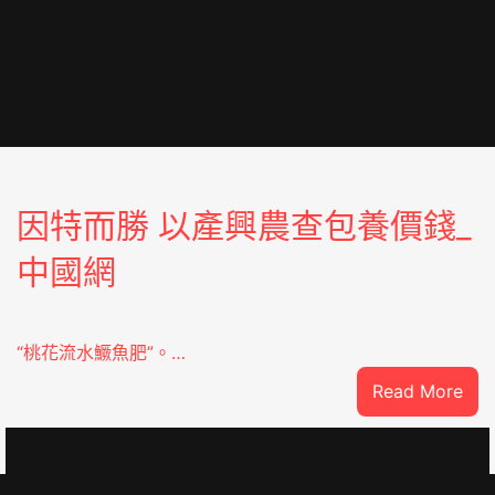
因特而勝 以產興農查包養價錢_
中國網
“桃花流水鱖魚肥”。…
:
Read More
因
特
oJIUYI
而