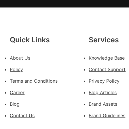
勝
以
產
興
農
查
Quick Links
Services
包
養
About Us
Knowledge Base
價
錢
Policy
Contact Support
_
中
Terms and Conditions
Privacy Policy
國
Career
Blog Articles
網
Blog
Brand Assets
Contact Us
Brand Guidelines