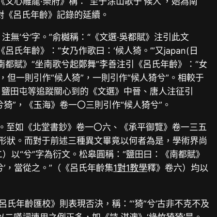
文心雕龍·樂府》稱：“至于涂山歌于‘候人’，始為南
對《呂氏年齡》記錄的延續。
無‘兮’字。”俞樾稱：“《文選·吳都賦》注引此文
氏年齡》：“女乃作歌曰：‘候人猗。’”又japan(日
南都賦》“坐南歌兮起鄭舞”李善注引《呂氏年齡》：“女
但一則引作“候人猗”，一則引作“候人猗兮”。相較于
樾、鹽田屯等追蹤關心到的《文選》中晉、唐人注征引
猗”，《玉海》卷一〇三則引作“候人猗兮”。
的倒文。至如《北堂書鈔》卷一〇六、《承平御覽》卷一三五
異文形狀。而對于前述三種異文畢竟以何者為是，學術界尚
二二）以“兮”字為衍文。松皋圓稱：“鹽田曰：《南都賦》
’，當從之。”（《呂氏年齡集
1對1教學
釋》卷六）均以
氏年齡匯校》則表現否決，稱：“‘猗’‘兮’古非不克不及